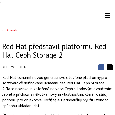
;
CIOtrends
Red Hat představil platformu Red
Hat Ceph Storage 2
ALI
29. 6. 2016
S
S
S
d
d
d
Red Hat oznámil novou generaci své otevřené platformy pro
í
í
í
softwarově definované ukládání dat Red Hat Ceph Storage
l
l
e
e
2. Tato novinka je založená na verzi Ceph s kódovým označením
l
j
j
Jewel a přichází s několika novými vlastnostmi, které rozšiřují
t
e
t
e
e
podporu pro objektová úložiště a zjednodušují využití tohoto
t
n
n
způsobu ukládání dat.
a
a
F
s
a
í