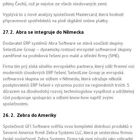
pětiny Čechů, což je nejvíce ze všech sledovaných zemí.
Vyplývá to z nové analýzy společnosti Mastercard, která hodnotí
připravenost spotřebitelů na plně digitální online platby.
27. 2.
Abra se integruje do Německa
Dodavatel ERP systémů Abra Software se stává součástí skupiny
SelectLine Group – dynamicky rostoucí evropské softwarové skupiny
zaměřené na podniková řešení pro malé a střední firmy (SME).
Firma tím prý získá silného evropského partnera, který sdílí firemní vizi
moderních cloudových ERP řešení.
SelectLine Group je evropská
softwarová skupina se sídlem v Německu, která sdružuje několik
poskytovatelů ERP řešení s výraznou pozicí na regionálních trzích. S
důrazem na dlouhodobý rozvoj, technologickou vyspělost a udržitelný
růst podporuje spolupráci a sdílení know-how napříč svými
společnostmi.
26. 2.
Zebra do Ameriky
Společnost GFI Software svěřila svou kompletní distribuci produktů v
Severní Americe firmě Zebra Systems LLC, která je sesterskou firmou
české společnosti Zebra Systems. Firma tak nyní působí jako výhradní