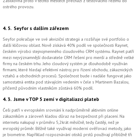
Zásilkovna proto v těchto městech přechází z testovacího režimu do
ostrého provozu.
4. 5.
Seyfor s dalším zářezem
Seyfor pokračuje ve své akviziční strategii a rozšiřuje své portfolio o
další klíčovou oblast. Nově získává 40% podíl ve společnosti Raynet,
českém výrobci stejnojmenného cloudového CRM systému.
Raynet patří
mezi nejvýznamnější dodavatele CRM řešení pro menší a středně velké
firmy na českém trhu. Jeho cloudový systém je dlouhodobě využíván
firmami, které hledají efektivní nástroj pro řízení obchodu, zákaznických
vztahů a obchodních procesů. Společnost bude i nadále fungovat jako
samostatná entita pod stávajícím vedením v čele s Martinem Bazalou,
přičemž původním vlastníkům zůstává 60% podíl.
4. 3.
Jsme v TOP 5 zemí v digitaliazci plateb
Češi patří v evropském srovnání k nadprůměrně aktivním online
zákazníkům a zároveň kladou důraz na bezpečnost při placení. Na
internetu nakupují v průměru 5,2krát měsíčně, tedy častěji, než je
evropský průměr. Běžně také využívají moderní ověřovací metody, jako
je biometrie. Například rozpoznávání otisků prstů používají přibližně tři