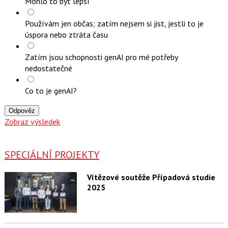
Mohlo to být lepší
Používám jen občas; zatím nejsem si jist, jestli to je
úspora nebo ztráta času
Zatím jsou schopnosti genAI pro mé potřeby
nedostatečné
Co to je genAI?
Odpověz
Zobraz výsledek
SPECIÁLNÍ PROJEKTY
Vítězové soutěže Případová studie
2025