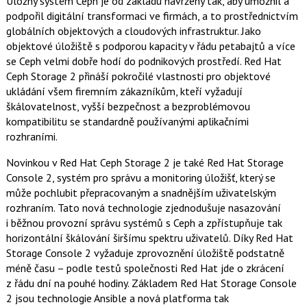
Úložný systém Ceph je od základu navržený tak, aby umožnil a
c
t
podpořil digitální transformaci ve firmách, a to prostřednictvím
e
i
b
X
globálních objektových a cloudových infrastruktur. Jako
o
objektové úložiště s podporou kapacity v řádu petabajtů a více
o
k
se Ceph velmi dobře hodí do podnikových prostředí. Red Hat
u
Ceph Storage 2 přináší pokročilé vlastnosti pro objektové
ukládání všem firemním zákazníkům, kteří vyžadují
škálovatelnost, vyšší bezpečnost a bezproblémovou
kompatibilitu se standardně používanými aplikačními
rozhraními.
Novinkou v Red Hat Ceph Storage 2 je také Red Hat Storage
Console 2, systém pro správu a monitoring úložišť, který se
může pochlubit přepracovaným a snadnějším uživatelským
rozhraním. Tato nová technologie zjednodušuje nasazování
i běžnou provozní správu systémů s Ceph a zpřístupňuje tak
horizontální škálování širšímu spektru uživatelů. Díky Red Hat
Storage Console 2 vyžaduje zprovoznění úložiště podstatně
méně času – podle testů společnosti Red Hat jde o zkrácení
z řádu dní na pouhé hodiny. Základem Red Hat Storage Console
2 jsou technologie Ansible a nová platforma tak