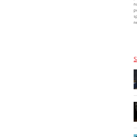
n
p
s
n
S