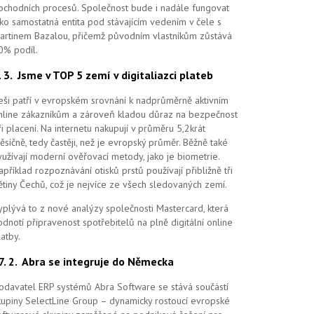
bchodních procesů. Společnost bude i nadále fungovat
ako samostatná entita pod stávajícím vedením v čele s
artinem Bazalou, přičemž původním vlastníkům zůstává
0% podíl.
4. 3.
Jsme v TOP 5 zemí v digitaliazci plateb
eši patří v evropském srovnání k nadprůměrně aktivním
nline zákazníkům a zároveň kladou důraz na bezpečnost
ři placení. Na internetu nakupují v průměru 5,2krát
ěsíčně, tedy častěji, než je evropský průměr. Běžně také
yužívají moderní ověřovací metody, jako je biometrie.
apříklad rozpoznávání otisků prstů používají přibližně tři
ětiny Čechů, což je nejvíce ze všech sledovaných zemí.
yplývá to z nové analýzy společnosti Mastercard, která
odnotí připravenost spotřebitelů na plně digitální online
latby.
27. 2.
Abra se integruje do Německa
odavatel ERP systémů Abra Software se stává součástí
kupiny SelectLine Group – dynamicky rostoucí evropské