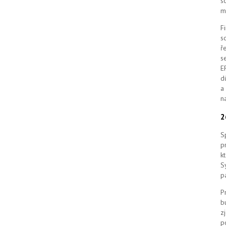
s
m
F
s
ř
s
E
d
a
n
S
p
k
S
p
P
b
z
p