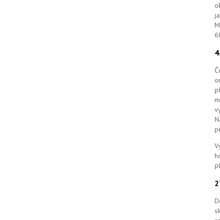
o
j
M
6
Č
o
p
m
v
N
p
V
h
p
D
s