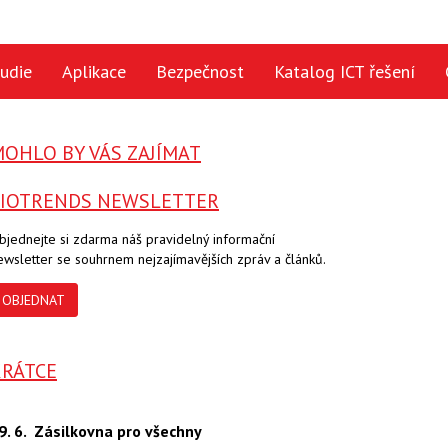
udie
Aplikace
Bezpečnost
Katalog ICT řešení
OHLO BY VÁS ZAJÍMAT
CIOTRENDS NEWSLETTER
bjednejte si zdarma náš pravidelný informační
ewsletter se souhrnem nejzajímavějších zpráv a článků.
OBJEDNAT
KRÁTCE
29. 6.
Zásilkovna pro všechny