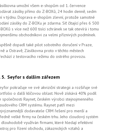
ásilkovna umožní všem e-shopům od 1. července
odávat zásilky přímo do Z-BOXů, 24 hodin denně, sedm
ní v týdnu. Doprava e-shopům zlevní, protože samotné
odání zásilky do Z-BOXu je zdarma. Síť čítající přes 6 500
-BOXů s více než 600 tisíci schránek se tak otevírá i tomu
ejmenšímu obchodníkovi za velmi příznivých podmínek.
spěšně dopadl také pilot sobotního doručení v Praze,
rně a Ostravě, Zásilkovna proto v těchto městech
řechází z testovacího režimu do ostrého provozu.
4. 5.
Seyfor s dalším zářezem
eyfor pokračuje ve své akviziční strategii a rozšiřuje své
ortfolio o další klíčovou oblast. Nově získává 40% podíl
e společnosti Raynet, českém výrobci stejnojmenného
loudového CRM systému.
Raynet patří mezi
ejvýznamnější dodavatele CRM řešení pro menší a
tředně velké firmy na českém trhu. Jeho cloudový systém
e dlouhodobě využíván firmami, které hledají efektivní
ástroj pro řízení obchodu, zákaznických vztahů a