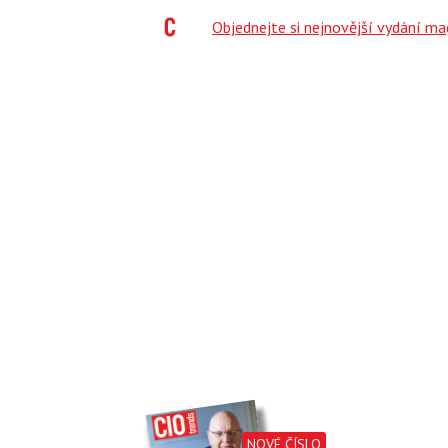
;
Objednejte si nejnovější vydání m
NOVÉ ČÍSLO