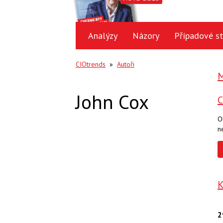
Analýzy
Názory
Případové st
CIOtrends
»
Autoři
M
John Cox
O
n