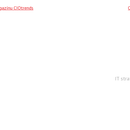
agazínu CIOtrends
IT str