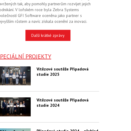
avržených tak, aby pomohly partnerům rozvíjet jejich
odnikání. V loňském roce byla Zebra Systems
polečností GFI Software oceněna jako partner s
ejvyšším růstem a navíc získala ocenění za inovaci.
Další krátké zprávy
PECIÁLNÍ PROJEKTY
Vítězové soutěže Případová
studie 2025
Vítězové soutěže Případová
studie 2024
Případová studie 2024 – přehled