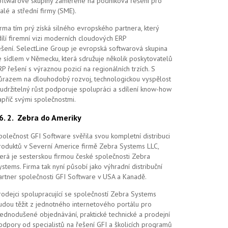
oftwarové skupiny zaměřené na podniková řešení pro
alé a střední firmy (SME).
irma tím prý získá silného evropského partnera, který
dílí firemní vizi moderních cloudových ERP
ešení.
SelectLine Group je evropská softwarová skupina
e sídlem v Německu, která sdružuje několik poskytovatelů
RP řešení s výraznou pozicí na regionálních trzích. S
ůrazem na dlouhodobý rozvoj, technologickou vyspělost
 udržitelný růst podporuje spolupráci a sdílení know-how
apříč svými společnostmi.
26. 2.
Zebra do Ameriky
polečnost GFI Software svěřila svou kompletní distribuci
roduktů v Severní Americe firmě Zebra Systems LLC,
terá je sesterskou firmou české společnosti Zebra
ystems. Firma tak nyní působí jako výhradní distribuční
artner společnosti GFI Software v USA a Kanadě.
rodejci spolupracující se společností Zebra Systems
udou těžit z jednotného internetového portálu pro
jednodušené objednávání, praktické technické a prodejní
odpory od specialistů na řešení GFI a školicích programů