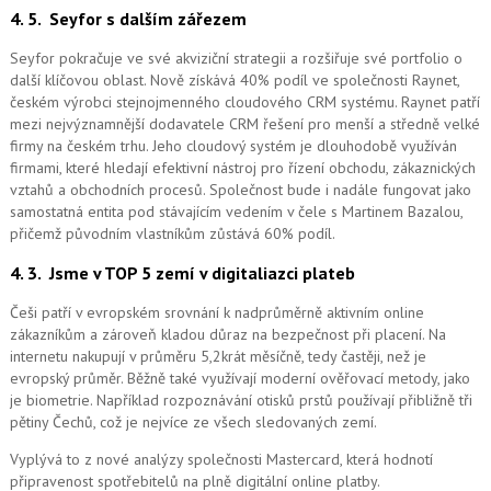
4. 5.
Seyfor s dalším zářezem
Seyfor pokračuje ve své akviziční strategii a rozšiřuje své portfolio o
další klíčovou oblast. Nově získává 40% podíl ve společnosti Raynet,
českém výrobci stejnojmenného cloudového CRM systému.
Raynet patří
mezi nejvýznamnější dodavatele CRM řešení pro menší a středně velké
firmy na českém trhu. Jeho cloudový systém je dlouhodobě využíván
firmami, které hledají efektivní nástroj pro řízení obchodu, zákaznických
vztahů a obchodních procesů. Společnost bude i nadále fungovat jako
samostatná entita pod stávajícím vedením v čele s Martinem Bazalou,
přičemž původním vlastníkům zůstává 60% podíl.
4. 3.
Jsme v TOP 5 zemí v digitaliazci plateb
Češi patří v evropském srovnání k nadprůměrně aktivním online
zákazníkům a zároveň kladou důraz na bezpečnost při placení. Na
internetu nakupují v průměru 5,2krát měsíčně, tedy častěji, než je
evropský průměr. Běžně také využívají moderní ověřovací metody, jako
je biometrie. Například rozpoznávání otisků prstů používají přibližně tři
pětiny Čechů, což je nejvíce ze všech sledovaných zemí.
Vyplývá to z nové analýzy společnosti Mastercard, která hodnotí
připravenost spotřebitelů na plně digitální online platby.