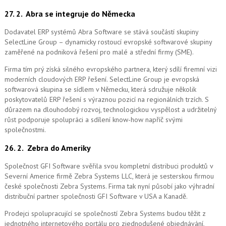
27. 2.
Abra se integruje do Německa
Dodavatel ERP systémů Abra Software se stává součástí skupiny
SelectLine Group – dynamicky rostoucí evropské softwarové skupiny
zaměřené na podniková řešení pro malé a střední firmy (SME).
Firma tím prý získá silného evropského partnera, který sdílí firemní vizi
moderních cloudových ERP řešení.
SelectLine Group je evropská
softwarová skupina se sídlem v Německu, která sdružuje několik
poskytovatelů ERP řešení s výraznou pozicí na regionálních trzích. S
důrazem na dlouhodobý rozvoj, technologickou vyspělost a udržitelný
růst podporuje spolupráci a sdílení know-how napříč svými
společnostmi.
26. 2.
Zebra do Ameriky
Společnost GFI Software svěřila svou kompletní distribuci produktů v
Severní Americe firmě Zebra Systems LLC, která je sesterskou firmou
české společnosti Zebra Systems. Firma tak nyní působí jako výhradní
distribuční partner společnosti GFI Software v USA a Kanadě.
Prodejci spolupracující se společností Zebra Systems budou těžit z
jednotného internetového portálu pro zjednodušené objednávání,