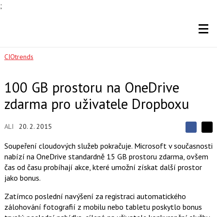
;
CIOtrends
100 GB prostoru na OneDrive
zdarma pro uživatele Dropboxu
ALI
20. 2. 2015
S
S
S
d
d
d
Soupeření cloudových služeb pokračuje. Microsoft v současnosti
í
í
í
nabízí na OneDrive standardně 15 GB prostoru zdarma, ovšem
l
l
e
e
čas od času probíhají akce, které umožní získat další prostor
l
j
j
jako bonus.
t
e
t
e
e
t
n
n
Zatímco poslední navýšení za registraci automatického
a
a
zálohování fotografií z mobilu nebo tabletu poskytlo bonus
F
s
a
í