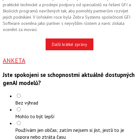
praktické technické a prodejní podpory od specialistů na řešení GFI a
školicích programů navržených tak, aby pomohly partnerům rozvíjet
jejich podnikání. V loňském roce byla Zebra Systems společností GFI
Software oceněna jako partner s nejvyšším růstem a navíc získala
ocenění za inovaci.
Další krátké zprávy
ANKETA
Jste spokojeni se schopnostmi aktuálně dostupných
genAI modelů?
Bez výhrad
Mohlo to být lepší
Používám jen občas; zatím nejsem si jist, jestli to je
úspora nebo ztráta času