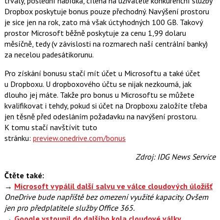
trvalý, poslední nabídka, cílená na uživatele konkurenční služby
c
t
Dropbox poskytuje bonus pouze přechodný. Navýšení prostoru
e
i
b
X
je sice jen na rok, zato má však úctyhodných 100 GB. Takový
o
prostor Microsoft běžně poskytuje za cenu 1,99 dolaru
o
k
měsíčně, tedy (v závislosti na rozmarech naší centrální banky)
u
za necelou padesátikorunu.
Pro získání bonusu stačí mít účet u Microsoftu a také účet
u Dropboxu. U dropboxového účtu se nijak nezkoumá, jak
dlouho jej máte. Takže pro bonus u Microsoftu se můžete
kvalifikovat i tehdy, pokud si účet na Dropboxu založíte třeba
jen těsně před odesláním požadavku na navýšení prostoru.
K tomu stačí navštívit tuto
stránku:
preview.onedrive.com/bonus
Zdroj: IDG News Service
Čtěte také:
→
Microsoft vypálil další salvu ve válce cloudových úložišť
OneDrive bude napříště bez omezení využité kapacity. Ovšem
jen pro předplatitele služby Office 365.
→
Google vstoupil do dalšího kola cloudové války