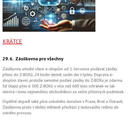
KRÁTCE
29. 6.
Zásilkovna pro všechny
Zásilkovna umožní všem e-shopům od 1. července podávat zásilky
přímo do Z-BOXů, 24 hodin denně, sedm dní v týdnu. Doprava e-
shopům zlevní, protože samotné podání zásilky do Z-BOXu je zdarma.
Síť čítající přes 6 500 Z-BOXů s více než 600 tisíci schránek se tak
otevírá i tomu nejmenšímu obchodníkovi za velmi příznivých podmínek.
Úspěšně dopadl také pilot sobotního doručení v Praze, Brně a Ostravě,
Zásilkovna proto v těchto městech přechází z testovacího režimu do
ostrého provozu.