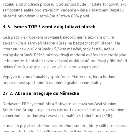
vztahů a obchodních procesů. Společnost bude i nadále fungovat jako
samostatná entita pod stávajícím vedením v čele s Martinem Bazalou,
přičemž původním vlastníkům zůstává 60% podíl.
4. 3.
Jsme v TOP 5 zemí v digitaliazci plateb
Češi patří v evropském srovnání k nadprůměrně aktivním online
zákazníkům a zároveň kladou důraz na bezpečnost při placení. Na
internetu nakupují v průměru 5,2krát měsíčně, tedy častěji, než je
evropský průměr. Běžně také využívají moderní ověřovací metody, jako
je biometrie. Například rozpoznávání otisků prstů používají přibližně tři
pětiny Čechů, což je nejvíce ze všech sledovaných zemí.
Vyplývá to z nové analýzy společnosti Mastercard, která hodnotí
připravenost spotřebitelů na plně digitální online platby.
27. 2.
Abra se integruje do Německa
Dodavatel ERP systémů Abra Software se stává součástí skupiny
SelectLine Group – dynamicky rostoucí evropské softwarové skupiny
zaměřené na podniková řešení pro malé a střední firmy (SME).
Firma tím prý získá silného evropského partnera, který sdílí firemní vizi
moderních cloudových ERP řešení.
SelectLine Group je evropská