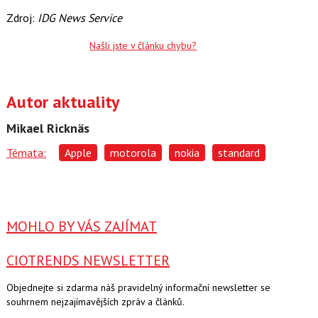
Zdroj:
IDG News Service
Našli jste v článku chybu?
Autor aktuality
Mikael Ricknäs
Témata:
Apple
motorola
nokia
standard
MOHLO BY VÁS ZAJÍMAT
CIOTRENDS NEWSLETTER
Objednejte si zdarma náš pravidelný informační newsletter se
souhrnem nejzajímavějších zpráv a článků.