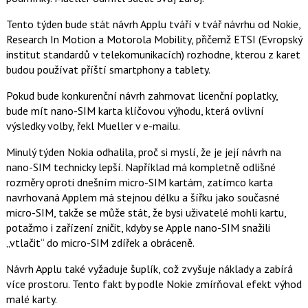
a
F
s
a
í
Tento týden bude stát návrh Applu tváří v tvář návrhu od Nokie,
c
t
Research In Motion a Motorola Mobility, přičemž ETSI (Evropský
e
i
b
X
institut standardů v telekomunikacích) rozhodne, kterou z karet
o
budou používat příští smartphony a tablety.
o
k
u
Pokud bude konkurenční návrh zahrnovat licenční poplatky,
bude mít nano-SIM karta klíčovou výhodu, která ovlivní
výsledky volby, řekl Mueller v e-mailu.
Minulý týden Nokia odhalila, proč si myslí, že je její návrh na
nano-SIM technicky lepší. Například má kompletně odlišné
rozměry oproti dnešním micro-SIM kartám, zatímco karta
navrhovaná Applem má stejnou délku a šířku jako současné
micro-SIM, takže se může stát, že bysi uživatelé mohli kartu,
potažmo i zařízení zničit, kdyby se Apple nano-SIM snažili
„vtlačit“ do micro-SIM zdířek a obráceně.
Návrh Applu také vyžaduje šuplík, což zvyšuje náklady a zabírá
více prostoru. Tento fakt by podle Nokie zmírňoval efekt výhod
malé karty.