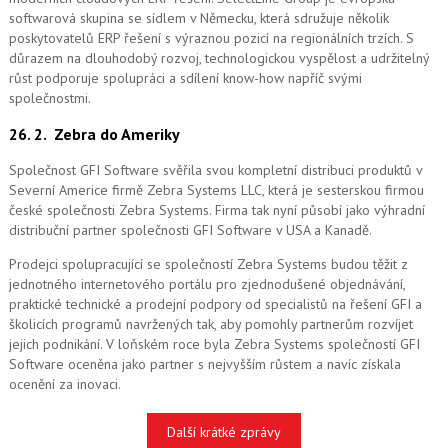
softwarová skupina se sídlem v Německu, která sdružuje několik
poskytovatelů ERP řešení s výraznou pozicí na regionálních trzích. S
důrazem na dlouhodobý rozvoj, technologickou vyspělost a udržitelný
růst podporuje spolupráci a sdílení know-how napříč svými
společnostmi.
26. 2.
Zebra do Ameriky
Společnost GFI Software svěřila svou kompletní distribuci produktů v
Severní Americe firmě Zebra Systems LLC, která je sesterskou firmou
české společnosti Zebra Systems. Firma tak nyní působí jako výhradní
distribuční partner společnosti GFI Software v USA a Kanadě.
Prodejci spolupracující se společností Zebra Systems budou těžit z
jednotného internetového portálu pro zjednodušené objednávání,
praktické technické a prodejní podpory od specialistů na řešení GFI a
školicích programů navržených tak, aby pomohly partnerům rozvíjet
jejich podnikání. V loňském roce byla Zebra Systems společností GFI
Software oceněna jako partner s nejvyšším růstem a navíc získala
ocenění za inovaci.
Další krátké zprávy