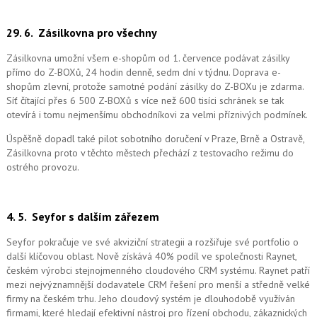
29. 6.
Zásilkovna pro všechny
Zásilkovna umožní všem e-shopům od 1. července podávat zásilky
přímo do Z-BOXů, 24 hodin denně, sedm dní v týdnu. Doprava e-
shopům zlevní, protože samotné podání zásilky do Z-BOXu je zdarma.
Síť čítající přes 6 500 Z-BOXů s více než 600 tisíci schránek se tak
otevírá i tomu nejmenšímu obchodníkovi za velmi příznivých podmínek.
Úspěšně dopadl také pilot sobotního doručení v Praze, Brně a Ostravě,
Zásilkovna proto v těchto městech přechází z testovacího režimu do
ostrého provozu.
4. 5.
Seyfor s dalším zářezem
Seyfor pokračuje ve své akviziční strategii a rozšiřuje své portfolio o
další klíčovou oblast. Nově získává 40% podíl ve společnosti Raynet,
českém výrobci stejnojmenného cloudového CRM systému.
Raynet patří
mezi nejvýznamnější dodavatele CRM řešení pro menší a středně velké
firmy na českém trhu. Jeho cloudový systém je dlouhodobě využíván
firmami, které hledají efektivní nástroj pro řízení obchodu, zákaznických