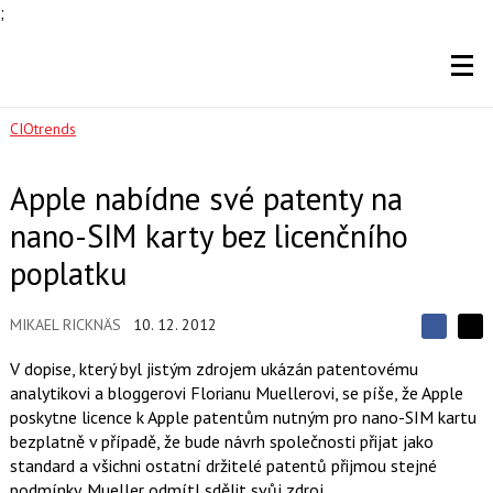
;
CIOtrends
Apple nabídne své patenty na
nano-SIM karty bez licenčního
poplatku
MIKAEL RICKNÄS
10. 12. 2012
S
S
S
d
d
d
V dopise, který byl jistým zdrojem ukázán patentovému
í
í
í
analytikovi a bloggerovi Florianu Muellerovi, se píše, že Apple
l
l
e
e
poskytne licence k Apple patentům nutným pro nano-SIM kartu
l
j
j
bezplatně v případě, že bude návrh společnosti přijat jako
t
e
t
e
e
standard a všichni ostatní držitelé patentů přijmou stejné
t
n
n
podmínky. Mueller odmítl sdělit svůj zdroj.
a