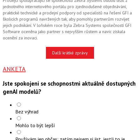
Prodejci spolupracující se společností Zebra Systems budou těžit z
jednotného internetového portálu pro zjednodušené objednávání,
praktické technické a prodejní podpory od specialistů na řešení GFI a
školicích programů navržených tak, aby pomohly partnerům rozvíjet
jejich podnikání. V loňském roce byla Zebra Systems společností GFI
Software oceněna jako partner s nejvyšším růstem a navíc získala
ocenění za inovaci.
Další krátké zprávy
ANKETA
Jste spokojeni se schopnostmi aktuálně dostupných
genAI modelů?
Bez výhrad
Mohlo to být lepší
Používám jen občas; zatím nejsem si jist, jestli to je