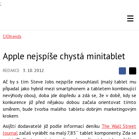
;
CIOtrends
Apple nejspíše chystá minitablet
REDAKCE
3. 10. 2012
S
S
S
d
d
Ač by s tím Steve Jobs nejspíše nesouhlasil (malý tablet mu
d
í
í
připadal jako hybrid mezi smartphonem a tabletem kombinující
í
l
l
e
nevýhody obou), doba jde dopředu a zdá se, že v době, kdy se
e
l
j
j
konkurence již před nějakou dobou začala orientovat tímto
t
e
t
e
směrem, bude tvorba malého tabletu dobrým marketingovým
e
t
n
n
krokem.
a
a
F
s
Asijští dodavatelé již podle informací deníku
The Wall Street
a
í
c
Journal
začali vyrábět na malý 7,85´´ tablet komponenty. Zda se
t
e
i