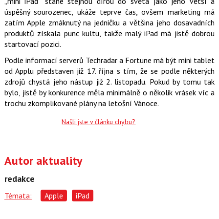
„mini iPad“ stane stejnou dírou do světa jako jeho větší a
b
X
o
úspěšný sourozenec, ukáže teprve čas, ovšem marketing má
o
zatím Apple zmáknutý na jedničku a většina jeho dosavadních
k
u
produktů získala punc kultu, takže malý iPad má jistě dobrou
startovací pozici.
Podle informací serverů Techradar a Fortune má být mini tablet
od Applu představen již 17. října s tím, že se podle některých
zdrojů chystá jeho nástup již 2. listopadu. Pokud by tomu tak
bylo, jistě by konkurence měla minimálně o několik vrásek víc a
trochu zkomplikované plány na letošní Vánoce.
Našli jste v článku chybu?
Autor aktuality
redakce
Témata:
Apple
iPad