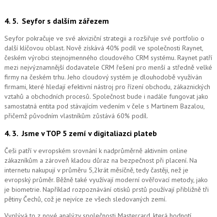
4. 5.
Seyfor s dalším zářezem
Seyfor pokračuje ve své akviziční strategii a rozšiřuje své portfolio o
další klíčovou oblast. Nově získává 40% podíl ve společnosti Raynet,
českém výrobci stejnojmenného cloudového CRM systému.
Raynet patří
mezi nejvýznamnější dodavatele CRM řešení pro menší a středně velké
firmy na českém trhu. Jeho cloudový systém je dlouhodobě využíván
firmami, které hledají efektivní nástroj pro řízení obchodu, zákaznických
vztahů a obchodních procesů. Společnost bude i nadále fungovat jako
samostatná entita pod stávajícím vedením v čele s Martinem Bazalou,
přičemž původním vlastníkům zůstává 60% podíl.
4. 3.
Jsme v TOP 5 zemí v digitaliazci plateb
Češi patří v evropském srovnání k nadprůměrně aktivním online
zákazníkům a zároveň kladou důraz na bezpečnost při placení. Na
internetu nakupují v průměru 5,2krát měsíčně, tedy častěji, než je
evropský průměr. Běžně také využívají moderní ověřovací metody, jako
je biometrie. Například rozpoznávání otisků prstů používají přibližně tři
pětiny Čechů, což je nejvíce ze všech sledovaných zemí.
Vyplývá to z nové analýzy společnosti Mastercard, která hodnotí