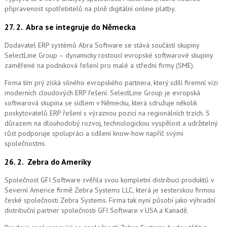
připravenost spotřebitelů na plně digitální online platby.
27. 2.
Abra se integruje do Německa
Dodavatel ERP systémů Abra Software se stává součástí skupiny
SelectLine Group – dynamicky rostoucí evropské softwarové skupiny
zaměřené na podniková řešení pro malé a střední firmy (SME).
Firma tím prý získá silného evropského partnera, který sdílí firemní vizi
moderních cloudových ERP řešení.
SelectLine Group je evropská
softwarová skupina se sídlem v Německu, která sdružuje několik
poskytovatelů ERP řešení s výraznou pozicí na regionálních trzích. S
důrazem na dlouhodobý rozvoj, technologickou vyspělost a udržitelný
růst podporuje spolupráci a sdílení know-how napříč svými
společnostmi.
26. 2.
Zebra do Ameriky
Společnost GFI Software svěřila svou kompletní distribuci produktů v
Severní Americe firmě Zebra Systems LLC, která je sesterskou firmou
české společnosti Zebra Systems. Firma tak nyní působí jako výhradní
distribuční partner společnosti GFI Software v USA a Kanadě.