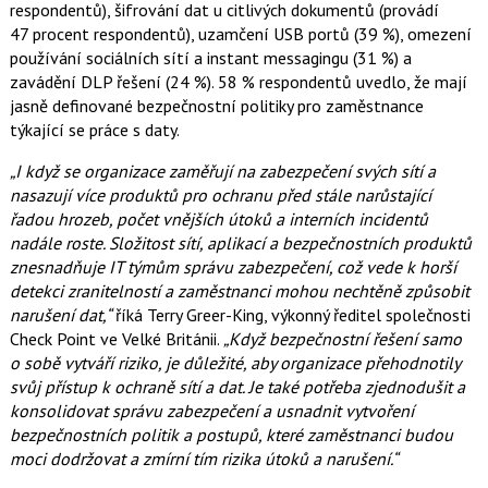
respondentů), šifrování dat u citlivých dokumentů (provádí
47 procent respondentů), uzamčení USB portů (39 %), omezení
používání sociálních sítí a instant messagingu (31 %) a
zavádění DLP řešení (24 %). 58 % respondentů uvedlo, že mají
jasně definované bezpečnostní politiky pro zaměstnance
týkající se práce s daty.
„I když se organizace zaměřují na zabezpečení svých sítí a
nasazují více produktů pro ochranu před stále narůstající
řadou hrozeb, počet vnějších útoků a interních incidentů
nadále roste. Složitost sítí, aplikací a bezpečnostních produktů
znesnadňuje IT týmům správu zabezpečení, což vede k horší
detekci zranitelností a zaměstnanci mohou nechtěně způsobit
narušení dat,“
říká Terry Greer-King, výkonný ředitel společnosti
Check Point ve Velké Británii.
„Když bezpečnostní řešení samo
o sobě vytváří riziko, je důležité, aby organizace přehodnotily
svůj přístup k ochraně sítí a dat. Je také potřeba zjednodušit a
konsolidovat správu zabezpečení a usnadnit vytvoření
bezpečnostních politik a postupů, které zaměstnanci budou
moci dodržovat a zmírní tím rizika útoků a narušení.“