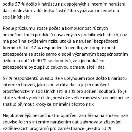
a
podle 57 % došlo k nárůstu rizik spojených s interním narušení
F
s
a
í
dat, především v důsledku častějšího využívání internetu a
c
t
sociálních sítí.
e
i
b
X
o
Podle průzkumu roste počet a komplexnost různých
o
bezpečnostních produktů nasazených v podnikových sítích, což
k
u
má podíl na zvýšeném riziku útoků a narušení bezpečnosti
firemních dat. 42 % respondentů uvedlo, že komplexnost
zabezpečení se stalo samo o sobě významným bezpečnostním
rizikem a dalších 40 % se domnívá, že zjednodušení
zabezpečení by zlepšilo celkovou ochranu sítě i dat.
57 % respondentů uvedlo, že v uplynulém roce došlo k nárůstu
interních hrozeb, jako jsou ztráta dat a jejich narušení
prostřednictvím sociálních sítí a sítí pro sdílení souborů. To je
stále velmi vysoké číslo, přestože velké množství organizací se
snažilo přijmout kroky ke zmírnění těchto rizik.
Nejoblíbenější bezpečnostní opatření zaměřená na snížení rizik
souvisejících s interním narušením dat zahrnovala zřizování
vzdělávacích programů pro zaměstnance (uvedlo 53 %