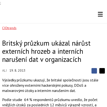
;
CIOtrends
Britský průzkum ukázal nárůst
externích hrozeb a interních
narušení dat v organizacích
ALI
19. 8. 2013
S
S
S
d
d
d
Výsledky průzkumu ukazují, že britské společnosti jsou stále
í
í
í
více ohroženy externími hackerskými pokusy, DDoS a
l
l
e
e
malwarovými útoky a interním narušením dat.
l
j
j
t
e
t
Podle studie 64 % respondentů průzkumu uvedlo, že počet
e
e
t
n
n
vnějších útoků za posledních 12 měsíců výrazně vzrostl, a
a