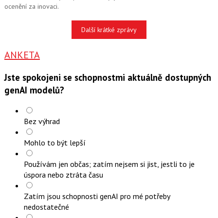
ocenění za inovaci.
Další krátké zprávy
ANKETA
Jste spokojeni se schopnostmi aktuálně dostupných
genAI modelů?
Bez výhrad
Mohlo to být lepší
Používám jen občas; zatím nejsem si jist, jestli to je
úspora nebo ztráta času
Zatím jsou schopnosti genAI pro mé potřeby
nedostatečné