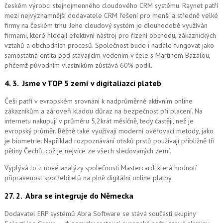
českém výrobci stejnojmenného cloudového CRM systému.
Raynet patří
mezi nejvýznamnější dodavatele CRM řešení pro menší a středně velké
firmy na českém trhu. Jeho cloudový systém je dlouhodobě využíván
firmami, které hledají efektivní nástroj pro řízení obchodu, zákaznických
vztahů a obchodních procesů. Společnost bude i nadále fungovat jako
samostatná entita pod stávajícím vedením v čele s Martinem Bazalou,
přičemž původním vlastníkům zůstává 60% podíl.
4. 3.
Jsme v TOP 5 zemí v digitaliazci plateb
Češi patří v evropském srovnání k nadprůměrně aktivním online
zákazníkům a zároveň kladou důraz na bezpečnost při placení. Na
internetu nakupují v průměru 5,2krát měsíčně, tedy častěji, než je
evropský průměr. Běžně také využívají moderní ověřovací metody, jako
je biometrie. Například rozpoznávání otisků prstů používají přibližně tři
pětiny Čechů, což je nejvíce ze všech sledovaných zemí.
Vyplývá to z nové analýzy společnosti Mastercard, která hodnotí
připravenost spotřebitelů na plně digitální online platby.
27. 2.
Abra se integruje do Německa
Dodavatel ERP systémů Abra Software se stává součástí skupiny