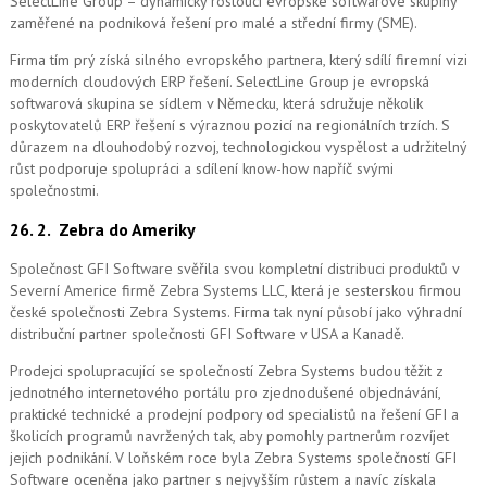
SelectLine Group – dynamicky rostoucí evropské softwarové skupiny
zaměřené na podniková řešení pro malé a střední firmy (SME).
Firma tím prý získá silného evropského partnera, který sdílí firemní vizi
moderních cloudových ERP řešení.
SelectLine Group je evropská
softwarová skupina se sídlem v Německu, která sdružuje několik
poskytovatelů ERP řešení s výraznou pozicí na regionálních trzích. S
důrazem na dlouhodobý rozvoj, technologickou vyspělost a udržitelný
růst podporuje spolupráci a sdílení know-how napříč svými
společnostmi.
26. 2.
Zebra do Ameriky
Společnost GFI Software svěřila svou kompletní distribuci produktů v
Severní Americe firmě Zebra Systems LLC, která je sesterskou firmou
české společnosti Zebra Systems. Firma tak nyní působí jako výhradní
distribuční partner společnosti GFI Software v USA a Kanadě.
Prodejci spolupracující se společností Zebra Systems budou těžit z
jednotného internetového portálu pro zjednodušené objednávání,
praktické technické a prodejní podpory od specialistů na řešení GFI a
školicích programů navržených tak, aby pomohly partnerům rozvíjet
jejich podnikání. V loňském roce byla Zebra Systems společností GFI
Software oceněna jako partner s nejvyšším růstem a navíc získala