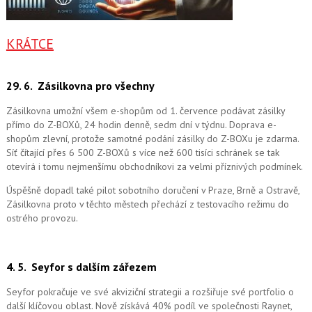
KRÁTCE
29. 6.
Zásilkovna pro všechny
Zásilkovna umožní všem e-shopům od 1. července podávat zásilky
přímo do Z-BOXů, 24 hodin denně, sedm dní v týdnu. Doprava e-
shopům zlevní, protože samotné podání zásilky do Z-BOXu je zdarma.
Síť čítající přes 6 500 Z-BOXů s více než 600 tisíci schránek se tak
otevírá i tomu nejmenšímu obchodníkovi za velmi příznivých podmínek.
Úspěšně dopadl také pilot sobotního doručení v Praze, Brně a Ostravě,
Zásilkovna proto v těchto městech přechází z testovacího režimu do
ostrého provozu.
4. 5.
Seyfor s dalším zářezem
Seyfor pokračuje ve své akviziční strategii a rozšiřuje své portfolio o
další klíčovou oblast. Nově získává 40% podíl ve společnosti Raynet,