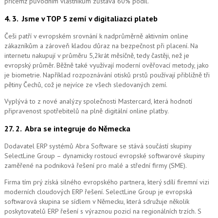
přičemž původním vlastníkům zůstává 60% podíl.
4. 3.
Jsme v TOP 5 zemí v digitaliazci plateb
Češi patří v evropském srovnání k nadprůměrně aktivním online
zákazníkům a zároveň kladou důraz na bezpečnost při placení. Na
internetu nakupují v průměru 5,2krát měsíčně, tedy častěji, než je
evropský průměr. Běžně také využívají moderní ověřovací metody, jako
je biometrie. Například rozpoznávání otisků prstů používají přibližně tři
pětiny Čechů, což je nejvíce ze všech sledovaných zemí.
Vyplývá to z nové analýzy společnosti Mastercard, která hodnotí
připravenost spotřebitelů na plně digitální online platby.
27. 2.
Abra se integruje do Německa
Dodavatel ERP systémů Abra Software se stává součástí skupiny
SelectLine Group – dynamicky rostoucí evropské softwarové skupiny
zaměřené na podniková řešení pro malé a střední firmy (SME).
Firma tím prý získá silného evropského partnera, který sdílí firemní vizi
moderních cloudových ERP řešení.
SelectLine Group je evropská
softwarová skupina se sídlem v Německu, která sdružuje několik
poskytovatelů ERP řešení s výraznou pozicí na regionálních trzích. S