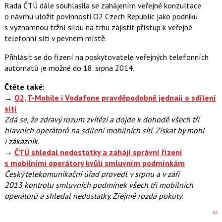
b
X
Rada ČTÚ dále souhlasila se zahájením veřejné konzultace
o
o návrhu uložit povinnosti O2 Czech Republic jako podniku
o
k
s významnou tržní silou na trhu zajistit přístup k veřejné
u
telefonní síti v pevném místě.
Přihlásit se do řízení na poskytovatele veřejných telefonních
automatů je možné do 18. srpna 2014.
Čtěte také:
→
O2, T-Mobile i Vodafone pravděpodobně jednají o sdílení
sítí
Zdá se, že zdravý rozum zvítězí a dojde k dohodě všech tří
hlavních operátorů na sdílení mobilních sítí. Získat by mohl
i zákazník.
→
ČTÚ shledal nedostatky a zahájí správní řízení
s mobilními operátory kvůli smluvním podmínkám
Český telekomunikační úřad provedl v srpnu a v září
2013 kontrolu smluvních podmínek všech tří mobilních
operátorů a shledal nedostatky. Zřejmě rozdá pokuty.
G+