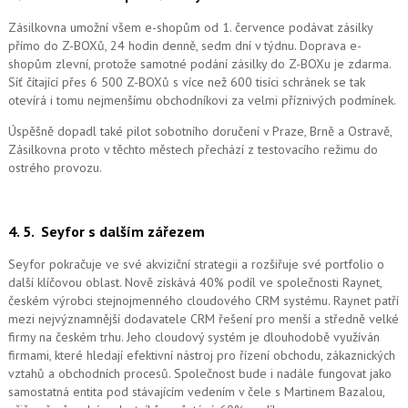
Zásilkovna umožní všem e-shopům od 1. července podávat zásilky
přímo do Z-BOXů, 24 hodin denně, sedm dní v týdnu. Doprava e-
shopům zlevní, protože samotné podání zásilky do Z-BOXu je zdarma.
Síť čítající přes 6 500 Z-BOXů s více než 600 tisíci schránek se tak
otevírá i tomu nejmenšímu obchodníkovi za velmi příznivých podmínek.
Úspěšně dopadl také pilot sobotního doručení v Praze, Brně a Ostravě,
Zásilkovna proto v těchto městech přechází z testovacího režimu do
ostrého provozu.
4. 5.
Seyfor s dalším zářezem
Seyfor pokračuje ve své akviziční strategii a rozšiřuje své portfolio o
další klíčovou oblast. Nově získává 40% podíl ve společnosti Raynet,
českém výrobci stejnojmenného cloudového CRM systému.
Raynet patří
mezi nejvýznamnější dodavatele CRM řešení pro menší a středně velké
firmy na českém trhu. Jeho cloudový systém je dlouhodobě využíván
firmami, které hledají efektivní nástroj pro řízení obchodu, zákaznických
vztahů a obchodních procesů. Společnost bude i nadále fungovat jako
samostatná entita pod stávajícím vedením v čele s Martinem Bazalou,