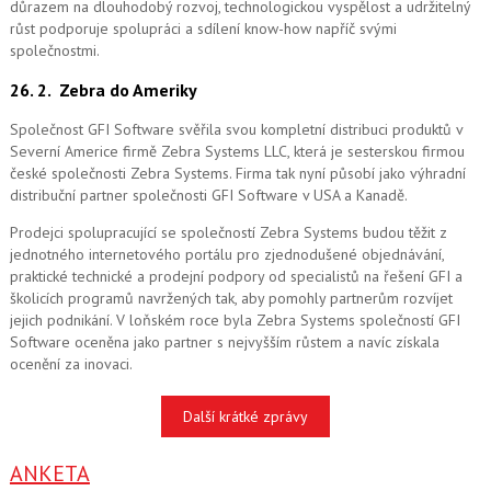
důrazem na dlouhodobý rozvoj, technologickou vyspělost a udržitelný
růst podporuje spolupráci a sdílení know-how napříč svými
společnostmi.
26. 2.
Zebra do Ameriky
Společnost GFI Software svěřila svou kompletní distribuci produktů v
Severní Americe firmě Zebra Systems LLC, která je sesterskou firmou
české společnosti Zebra Systems. Firma tak nyní působí jako výhradní
distribuční partner společnosti GFI Software v USA a Kanadě.
Prodejci spolupracující se společností Zebra Systems budou těžit z
jednotného internetového portálu pro zjednodušené objednávání,
praktické technické a prodejní podpory od specialistů na řešení GFI a
školicích programů navržených tak, aby pomohly partnerům rozvíjet
jejich podnikání. V loňském roce byla Zebra Systems společností GFI
Software oceněna jako partner s nejvyšším růstem a navíc získala
ocenění za inovaci.
Další krátké zprávy
ANKETA