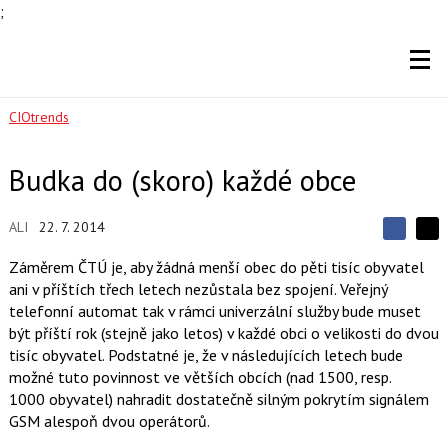
;
CIOtrends
Budka do (skoro) každé obce
ALI
22. 7. 2014
S
S
S
d
d
d
Záměrem ČTÚ je, aby žádná menší obec do pěti tisíc obyvatel
í
í
í
ani v příštích třech letech nezůstala bez spojení. Veřejný
l
l
e
e
telefonní automat tak v rámci univerzální služby bude muset
l
j
j
být příští rok (stejně jako letos) v každé obci o velikosti do dvou
t
e
t
e
e
tisíc obyvatel. Podstatné je, že v následujících letech bude
t
n
n
možné tuto povinnost ve větších obcích (nad 1500, resp.
a
a
F
s
1000 obyvatel) nahradit dostatečně silným pokrytím signálem
a
í
GSM alespoň dvou operátorů.
c
t
e
i