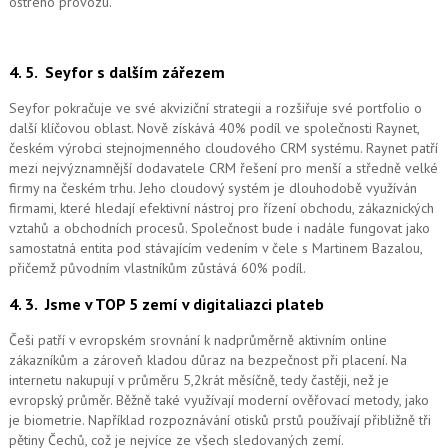
ostrého provozu.
4. 5.
Seyfor s dalším zářezem
Seyfor pokračuje ve své akviziční strategii a rozšiřuje své portfolio o
další klíčovou oblast. Nově získává 40% podíl ve společnosti Raynet,
českém výrobci stejnojmenného cloudového CRM systému.
Raynet patří
mezi nejvýznamnější dodavatele CRM řešení pro menší a středně velké
firmy na českém trhu. Jeho cloudový systém je dlouhodobě využíván
firmami, které hledají efektivní nástroj pro řízení obchodu, zákaznických
vztahů a obchodních procesů. Společnost bude i nadále fungovat jako
samostatná entita pod stávajícím vedením v čele s Martinem Bazalou,
přičemž původním vlastníkům zůstává 60% podíl.
4. 3.
Jsme v TOP 5 zemí v digitaliazci plateb
Češi patří v evropském srovnání k nadprůměrně aktivním online
zákazníkům a zároveň kladou důraz na bezpečnost při placení. Na
internetu nakupují v průměru 5,2krát měsíčně, tedy častěji, než je
evropský průměr. Běžně také využívají moderní ověřovací metody, jako
je biometrie. Například rozpoznávání otisků prstů používají přibližně tři
pětiny Čechů, což je nejvíce ze všech sledovaných zemí.