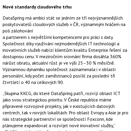
c
t
Nové standardy cloudového trhu
e
i
b
X
o
DataSpring má ambici stát se jedním ze tří nejvýznamnějších
o
poskytovatelů cloudových služeb v ČR, významným hráčem na
k
u
poli zálohování
a partnerem s největšími kompetencemi pro práci s daty.
Společnost díky využívání nejmodernějších IT technologií a
inovativních služeb nabízí klientům kvalitu Enterprise řešení za
dostupnou cenu. V meziročním srovnání firma dosáhla 360%
nárůst obratu, aktuální růst je ve výši 25–30 % měsíčně.
Významnou dynamiku společnost zaznamenala i v oblasti
personální, kdy počet zaměstnanců posílil za poslední tři
čtvrtletí o 40 na celkových 90.
„Skupina KKCG, do které DataSpring patří, rozvíjí oblast ICT
jako svou strategickou prioritu. V České republice máme
připravené rozvojové projekty, jak v existujících datových
centrech, tak v nových lokalitách. Pro oblast Evropy a Asie je pro
nás strategické partnerství se společností Foxconn, kde
plánujeme expandovat a rozvíjet nové inovativní služby,“