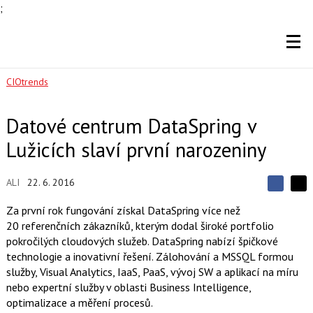
;
CIOtrends
Datové centrum DataSpring v
Lužicích slaví první narozeniny
ALI
22. 6. 2016
S
S
S
d
d
d
Za první rok fungování získal DataSpring více než
í
í
í
20 referenčních zákazníků, kterým dodal široké portfolio
l
l
e
e
pokročilých cloudových služeb. DataSpring nabízí špičkové
l
j
j
technologie a inovativní řešení. Zálohování a MSSQL formou
t
e
t
e
e
služby, Visual Analytics, IaaS, PaaS, vývoj SW a aplikací na míru
t
n
n
nebo expertní služby v oblasti Business Intelligence,
a
a
F
s
optimalizace a měření procesů.
a
í