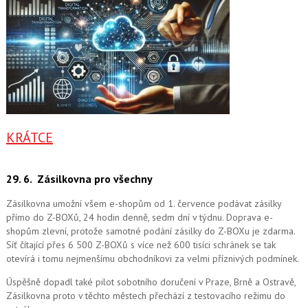
KRÁTCE
29. 6.
Zásilkovna pro všechny
Zásilkovna umožní všem e-shopům od 1. července podávat zásilky
přímo do Z-BOXů, 24 hodin denně, sedm dní v týdnu. Doprava e-
shopům zlevní, protože samotné podání zásilky do Z-BOXu je zdarma.
Síť čítající přes 6 500 Z-BOXů s více než 600 tisíci schránek se tak
otevírá i tomu nejmenšímu obchodníkovi za velmi příznivých podmínek.
Úspěšně dopadl také pilot sobotního doručení v Praze, Brně a Ostravě,
Zásilkovna proto v těchto městech přechází z testovacího režimu do