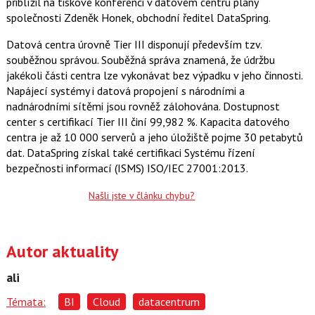
přiblížil na tiskové konferenci v datovém centru plány
společnosti Zdeněk Honek, obchodní ředitel DataSpring.
Datová centra úrovně Tier III disponují především tzv.
souběžnou správou. Souběžná správa znamená, že údržbu
jakékoli části centra lze vykonávat bez výpadku v jeho činnosti.
Napájecí systémy i datová propojení s národními a
nadnárodními sítěmi jsou rovněž zálohována. Dostupnost
center s certifikací Tier III činí 99,982 %. Kapacita datového
centra je až 10 000 serverů a jeho úložiště pojme 30 petabytů
dat. DataSpring získal také certifikaci Systému řízení
bezpečnosti informací (ISMS) ISO/IEC 27001:2013.
Našli jste v článku chybu?
Autor aktuality
ali
Témata:
BI
Cloud
datacentrum