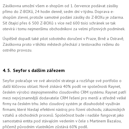
Zásilkovna umožní všem e-shopům od 1. července podávat zásilky
přímo do Z-BOXů, 24 hodin denně, sedm dní v týdnu. Doprava e-
shopům zlevní, protože samotné podání zásilky do Z-BOXu je zdarma.
Síť čítající přes 6 500 Z-BOXů s více než 600 tisíci schránek se tak
otevírá i tomu nejmenšímu obchodníkovi za velmi příznivých podmínek.
Úspěšně dopadl také pilot sobotního doručení v Praze, Brně a Ostravě,
Zásilkovna proto v těchto městech přechází z testovacího režimu do
ostrého provozu.
4. 5.
Seyfor s dalším zářezem
Seyfor pokračuje ve své akviziční strategii a rozšiřuje své portfolio o
další klíčovou oblast. Nově získává 40% podíl ve společnosti Raynet,
českém výrobci stejnojmenného cloudového CRM systému.
Raynet patří
mezi nejvýznamnější dodavatele CRM řešení pro menší a středně velké
firmy na českém trhu. Jeho cloudový systém je dlouhodobě využíván
firmami, které hledají efektivní nástroj pro řízení obchodu, zákaznických
vztahů a obchodních procesů. Společnost bude i nadále fungovat jako
samostatná entita pod stávajícím vedením v čele s Martinem Bazalou,
přičemž původním vlastníkům zůstává 60% podíl.