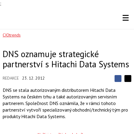
;
CIOtrends
DNS oznamuje strategické
partnerství s Hitachi Data Systems
REDAKCE
23. 12. 2012
S
S
S
d
d
d
DNS se stala autorizovaným distributorem Hitachi Data
í
í
í
Systems na českém trhu a také autorizovaným servisním
l
l
e
e
partnerem. Společnost DNS oznámila, že v rámci tohoto
l
j
j
partnerství vytvoří specializovaný obchodní/technický tým pro
t
e
t
e
e
produkty Hitachi Data Systems.
t
n
n
a
a
F
s
a
í