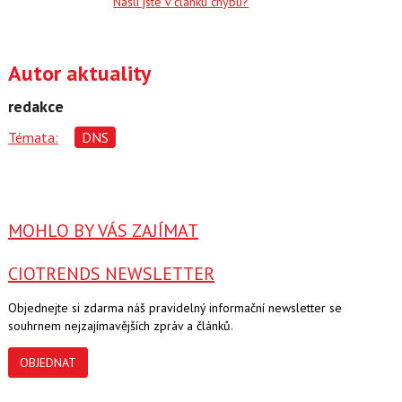
Našli jste v článku chybu?
c
t
e
i
b
X
o
o
Autor aktuality
k
u
redakce
Témata:
DNS
MOHLO BY VÁS ZAJÍMAT
CIOTRENDS NEWSLETTER
Objednejte si zdarma náš pravidelný informační newsletter se
souhrnem nejzajímavějších zpráv a článků.
OBJEDNAT