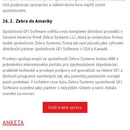
růst podporuje spolupráci a sdílení know-how napříč svými
společnostmi.
26. 2.
Zebra do Ameriky
Společnost GFI Software svěřila svou kompletní distribuci produktů v
Severní Americe firmě Zebra Systems LLC, která je sesterskou firmou
české společnosti Zebra Systems. Firma tak nyní působí jako výhradní
distribuční partner společnosti GFI Software v USA a Kanadě.
Prodejci spolupracující se společností Zebra Systems budou těžit z
jednotného internetového portálu pro zjednodušené objednávání,
praktické technické a prodejní podpory od specialistů na řešení GFI a
školicích programů navržených tak, aby pomohly partnerům rozvíjet
jejich podnikání. V loňském roce byla Zebra Systems společností GFI
Software oceněna jako partner s nejvyšším růstem a navíc získala
ocenění za inovaci.
Další krátké zprávy
ANKETA