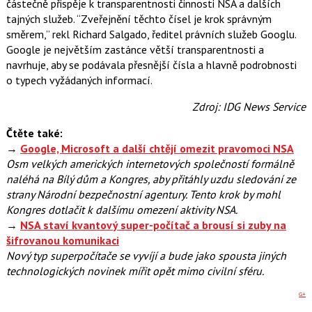
částečně přispěje k transparentnosti činnosti NSA a dalších
tajných služeb. “Zveřejnění těchto čísel je krok správným
směrem,” rekl Richard Salgado, ředitel právních služeb Googlu.
Google je největším zastánce větší transparentnosti a
navrhuje, aby se podávala přesnější čísla a hlavně podrobnosti
o typech vyžádaných informací.
Zdroj: IDG News Service
Čtěte také:
→
Google, Microsoft a další chtějí omezit pravomoci NSA
Osm velkých amerických internetových společností formálně
naléhá na Bílý dům a Kongres, aby přitáhly uzdu sledování ze
strany Národní bezpečnostní agentury. Tento krok by mohl
Kongres dotlačit k dalšímu omezení aktivity NSA.
→
NSA staví kvantový super-počítač a brousí si zuby na
šifrovanou komunikaci
Nový typ superpočítače se vyvíjí a bude jako spousta jiných
technologických novinek mířit opět mimo civilní sféru.
G+