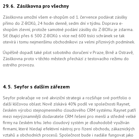
29. 6.
Zásilkovna pro všechny
Zásilkovna umožní všem e-shopům od 1. července podávat zásilky
přímo do Z-BOXů, 24 hodin denně, sedm dní v týdnu. Doprava e-
shopům zlevní, protože samotné podání zásilky do Z-BOXu je zdarma.
Síť čítající přes 6 500 Z-BOXů s více než 600 tisíci schránek se tak
otevírá i tomu nejmenšímu obchodníkovi za velmi příznivých podmínek.
Úspěšně dopadl také pilot sobotního doručení v Praze, Brně a Ostravě,
Zásilkovna proto v těchto městech přechází z testovacího režimu do
ostrého provozu.
4. 5.
Seyfor s dalším zářezem
Seyfor pokračuje ve své akviziční strategii a rozšiřuje své portfolio o
další klíčovou oblast. Nově získává 40% podíl ve společnosti Raynet,
českém výrobci stejnojmenného cloudového CRM systému.
Raynet patří
mezi nejvýznamnější dodavatele CRM řešení pro menší a středně velké
firmy na českém trhu. Jeho cloudový systém je dlouhodobě využíván
firmami, které hledají efektivní nástroj pro řízení obchodu, zákaznických
vztahů a obchodních procesů. Společnost bude i nadále fungovat jako