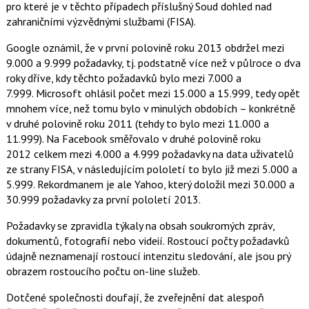
e
e
pro které je v těchto případech příslušný Soud dohled nad
t
n
n
zahraničními výzvědnými službami (FISA).
a
a
F
s
a
í
Google oznámil, že v první polovině roku 2013 obdržel mezi
c
t
9.000 a 9.999 požadavky, tj. podstatně více než v půlroce o dva
e
i
b
X
roky dříve, kdy těchto požadavků bylo mezi 7.000 a
o
7.999. Microsoft ohlásil počet mezi 15.000 a 15.999, tedy opět
o
k
mnohem více, než tomu bylo v minulých obdobích – konkrétně
u
v druhé polovině roku 2011 (tehdy to bylo mezi 11.000 a
11.999). Na Facebook směřovalo v druhé polovině roku
2012 celkem mezi 4.000 a 4.999 požadavky na data uživatelů
ze strany FISA, v následujícím pololetí to bylo již mezi 5.000 a
5.999. Rekordmanem je ale Yahoo, který doložil mezi 30.000 a
30.999 požadavky za první pololetí 2013.
Požadavky se zpravidla týkaly na obsah soukromých zpráv,
dokumentů, fotografií nebo videií. Rostoucí počty požadavků
údajně neznamenají rostoucí intenzitu sledování, ale jsou prý
obrazem rostoucího počtu on-line služeb.
Dotčené společnosti doufají, že zveřejnění dat alespoň