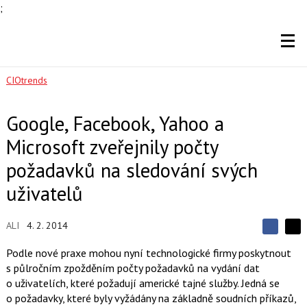
;
CIOtrends
Google, Facebook, Yahoo a
Microsoft zveřejnily počty
požadavků na sledování svých
uživatelů
ALI
4. 2. 2014
S
S
S
d
d
d
Podle nové praxe mohou nyní technologické firmy poskytnout
í
í
í
s půlročním zpožděním počty požadavků na vydání dat
l
l
e
e
o uživatelích, které požadují americké tajné služby. Jedná se
l
j
j
o požadavky, které byly vyžádány na základně soudních příkazů,
t
e
t