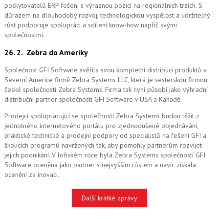
poskytovatelů ERP řešení s výraznou pozicí na regionálních trzích. S
důrazem na dlouhodobý rozvoj, technologickou vyspělost a udržitelný
růst podporuje spolupráci a sdílení know-how napříč svými
společnostmi.
26. 2.
Zebra do Ameriky
Společnost GFI Software svěřila svou kompletní distribuci produktů v
Severní Americe firmě Zebra Systems LLC, která je sesterskou firmou
české společnosti Zebra Systems. Firma tak nyní působí jako výhradní
distribuční partner společnosti GFI Software v USA a Kanadě.
Prodejci spolupracující se společností Zebra Systems budou těžit z
jednotného internetového portálu pro zjednodušené objednávání,
praktické technické a prodejní podpory od specialistů na řešení GFI a
školicích programů navržených tak, aby pomohly partnerům rozvíjet
jejich podnikání. V loňském roce byla Zebra Systems společností GFI
Software oceněna jako partner s nejvyšším růstem a navíc získala
ocenění za inovaci.
Další krátké zprávy