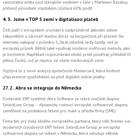
samostatná entita pod stávajícím vedením v čele s Martinem Bazalou,
přičemž původním vlastníkům zůstává 60% podíl.
4. 3.
Jsme v TOP 5 zemí v digitaliazci plateb
Češi patří v evropském srovnání k nadprůměrně aktivním online
zákazníkům a zároveň kladou důraz na bezpečnost při placení. Na
internetu nakupují v průměru 5,2krát měsíčně, tedy častěji, než je
evropský průměr. Běžně také využívají moderní ověřovací metody, jako
je biometrie. Například rozpoznávání otisků prstů používají přibližně tři
pětiny Čechů, což je nejvíce ze všech sledovaných zemí.
Vyplývá to z nové analýzy společnosti Mastercard, která hodnotí
připravenost spotřebitelů na plně digitální online platby.
27. 2.
Abra se integruje do Německa
Dodavatel ERP systémů Abra Software se stává součástí skupiny
SelectLine Group – dynamicky rostoucí evropské softwarové skupiny
zaměřené na podniková řešení pro malé a střední firmy (SME).
Firma tím prý získá silného evropského partnera, který sdílí firemní vizi
moderních cloudových ERP řešení.
SelectLine Group je evropská
softwarová skupina se sídlem v Německu, která sdružuje několik