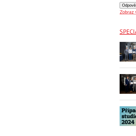
Odpově
Zobraz 
SPECI