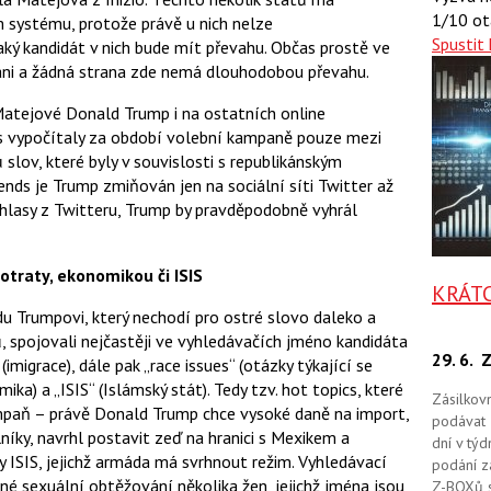
a
a
1/10 ot
 systému, protože právě u nich nelze
F
s
a
Spustit 
í
jaký kandidát v nich bude mít převahu. Občas prostě ve
c
t
áni a žádná strana zde nemá dlouhodobou převahu.
e
i
b
X
o
Matejové Donald Trump i na ostatních online
o
bs vypočítaly za období volební kampaně pouze mezi
k
u
lov, které byly v souvislosti s republikánským
ends je Trump zmiňován jen na sociální síti Twitter až
 hlasy z Twitteru, Trump by pravděpodobně vyhrál
potraty, ekonomikou či ISIS
KRÁT
du Trumpovi, který nechodí pro ostré slovo daleko a
, spojovali nejčastěji ve vyhledávačích jméno kandidáta
29. 6.
Z
imigrace), dále pak „race issues“ (otázky týkající se
ika) a „ISIS“ (Islámský stát). Tedy tzv. hot topics, které
Zásilkov
paň – právě Donald Trump chce vysoké daně na import,
podávat 
lníky, navrhl postavit zeď na hranici s Mexikem a
dní v tý
y ISIS, jejichž armáda má svrhnout režim. Vyhledávací
podání zá
é sexuální obtěžování několika žen, jejichž jména jsou
Z-BOXů s 