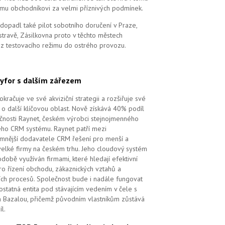
mu obchodníkovi za velmi příznivých podmínek.
dopadl také pilot sobotního doručení v Praze,
stravě, Zásilkovna proto v těchto městech
 z testovacího režimu do ostrého provozu.
yfor s dalším zářezem
kračuje ve své akviziční strategii a rozšiřuje své
 o další klíčovou oblast. Nově získává 40% podíl
čnosti Raynet, českém výrobci stejnojmenného
ého CRM systému.
Raynet patří mezi
mnější dodavatele CRM řešení pro menší a
velké firmy na českém trhu. Jeho cloudový systém
době využíván firmami, které hledají efektivní
pro řízení obchodu, zákaznických vztahů a
ch procesů. Společnost bude i nadále fungovat
ostatná entita pod stávajícím vedením v čele s
 Bazalou, přičemž původním vlastníkům zůstává
l.