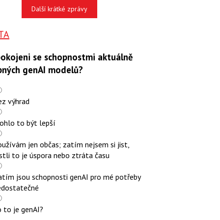
Další krátké zprávy
TA
pokojeni se schopnostmi aktuálně
pných genAI modelů?
ez výhrad
ohlo to být lepší
užívám jen občas; zatím nejsem si jist,
stli to je úspora nebo ztráta času
atím jsou schopnosti genAI pro mé potřeby
edostatečné
 to je genAI?