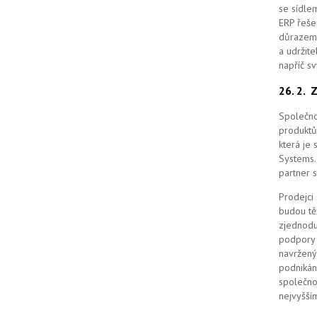
se sídle
ERP řešen
důrazem 
a udržit
napříč s
26. 2.
Z
Společno
produktů
která je
Systems. 
partner 
Prodejci
budou tě
zjednodu
podpory 
navržený
podnikán
společno
nejvyšším