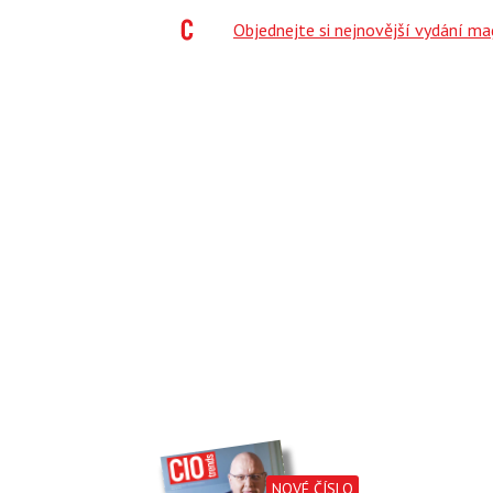
;
Objednejte si nejnovější vydání m
NOVÉ ČÍSLO