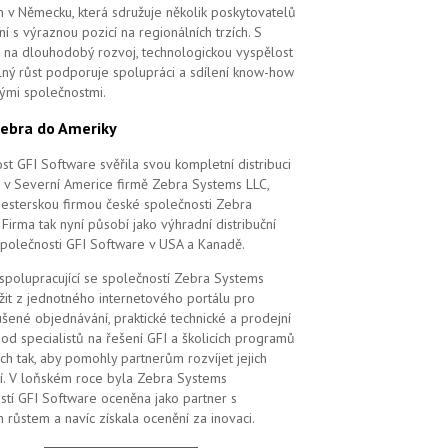
m v Německu, která sdružuje několik poskytovatelů
í s výraznou pozicí na regionálních trzích. S
na dlouhodobý rozvoj, technologickou vyspělost
elný růst podporuje spolupráci a sdílení know-how
vými společnostmi.
ebra do Ameriky
st GFI Software svěřila svou kompletní distribuci
 v Severní Americe firmě Zebra Systems LLC,
 sesterskou firmou české společnosti Zebra
Firma tak nyní působí jako výhradní distribuční
společnosti GFI Software v USA a Kanadě.
 spolupracující se společností Zebra Systems
žit z jednotného internetového portálu pro
šené objednávání, praktické technické a prodejní
od specialistů na řešení GFI a školicích programů
ch tak, aby pomohly partnerům rozvíjet jejich
í. V loňském roce byla Zebra Systems
stí GFI Software oceněna jako partner s
 růstem a navíc získala ocenění za inovaci.