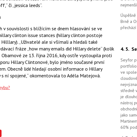
“ či „jessica leeds“.
nejmenší
Úspěšně 
s
Brně a O
přechází
ch v souvislosti s blížícím se dnem hlasování se ve
llary clinton issue stances (hillary clinton postoje
illlary). „Uživatelé ale si všímali a hledali také
dávací fráze „how many emails did Hillary delete“ (kolik
4. 5.
Se
e Obamové ze 13. října 2016, kdy ostře vystoupila proti
Seyfor po
oru Hillary Clintonové, bylo jméno současné první
portfolio
. Obecně lidé hledají osobní informace o Hillary
ve spole
y s ní spojené,“ okomentovala to Adéla Matejová.
cloudov
nejvýzna
chybu?
středně 
je dlouho
nástroj 
obchodní
jako sam
Martinem
60% podí