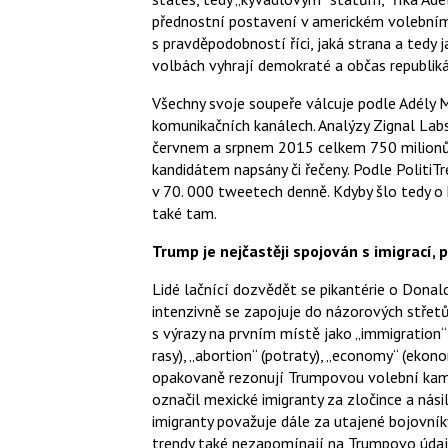
přednostní postavení v americkém volebním
s pravděpodobností říci, jaká strana a tedy 
volbách vyhrají demokraté a občas republik
Všechny svoje soupeře válcuje podle Adély 
komunikačních kanálech. Analýzy Zignal La
červnem a srpnem 2015 celkem 750 milionů s
kandidátem napsány či řečeny. Podle PolitiTr
v 70. 000 tweetech denně. Kdyby šlo tedy o
také tam.
Trump je nejčastěji spojován s imigrací, 
Lidé lačnící dozvědět se pikantérie o Donal
intenzivně se zapojuje do názorových střetů
s výrazy na prvním místě jako „immigration“ (
rasy), „abortion“ (potraty), „economy“ (ekonom
opakovaně rezonují Trumpovou volební kam
označil mexické imigranty za zločince a nási
imigranty považuje dále za utajené bojovník
trendy také nezapomínají na Trumpovo údajn