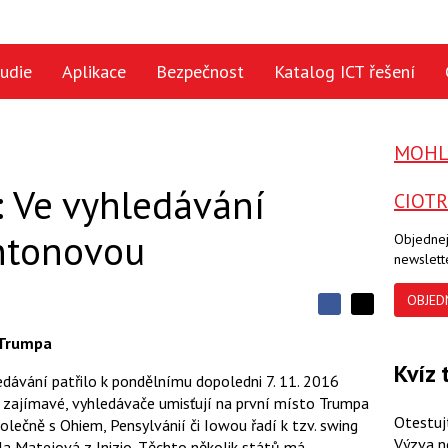
udie
Aplikace
Bezpečnost
Katalog ICT řešení
MOHLO
: Ve vyhledávání
CIOT
intonovou
Objednej
newslett
OBJED
S
S
S
d
d
d
 Trumpa
í
í
í
l
Kvíz 
l
dávání patřilo k pondělnímu dopoledni 7. 11. 2016
e
e
l
j
j
 zajímavé, vyhledávače umisťují na první místo Trumpa
t
e
t
Otestuj
společně s Ohiem, Pensylvánií či Iowou řadí k tzv. swing
e
e
t
n
n
Výzva n
la Matejová z Inizio. Těchto několik států má