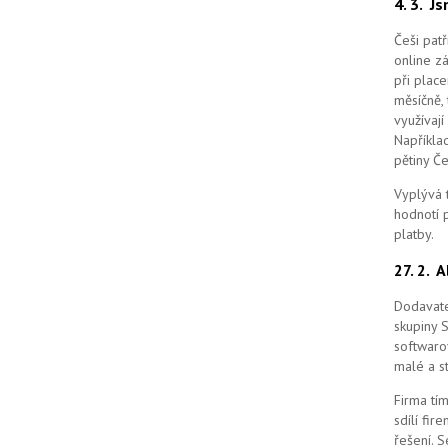
4. 3.
Js
Češi pat
online z
při place
měsíčně, 
využívají
Například
pětiny Č
Vyplývá 
hodnotí p
platby.
27. 2.
A
Dodavate
skupiny 
softwaro
malé a st
Firma tím
sdílí fi
řešení.
S