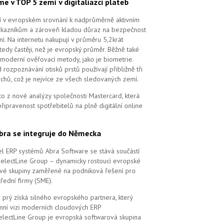
me v TOP 5 zemí v digitaliazci plateb
ří v evropském srovnání k nadprůměrně aktivním
ákazníkům a zároveň kladou důraz na bezpečnost
ní. Na internetu nakupují v průměru 5,2krát
tedy častěji, než je evropský průměr. Běžně také
 moderní ověřovací metody, jako je biometrie.
 rozpoznávání otisků prstů používají přibližně tři
echů, což je nejvíce ze všech sledovaných zemí.
to z nové analýzy společnosti Mastercard, která
řipravenost spotřebitelů na plně digitální online
bra se integruje do Německa
l ERP systémů Abra Software se stává součástí
SelectLine Group – dynamicky rostoucí evropské
vé skupiny zaměřené na podniková řešení pro
řední firmy (SME).
 prý získá silného evropského partnera, který
remní vizi moderních cloudových ERP
electLine Group je evropská softwarová skupina