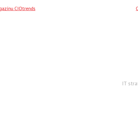
agazínu CIOtrends
IT str