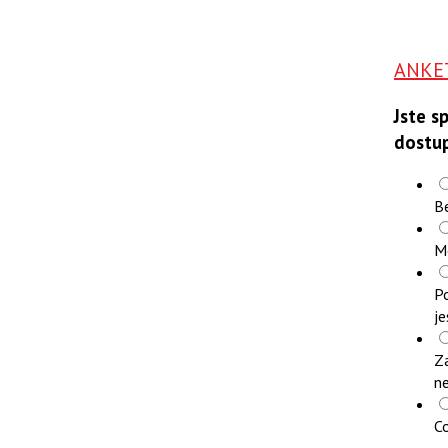
ANKE
Jste s
dostu
B
M
Po
je
Z
n
Co