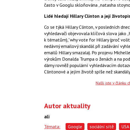
často v Googlu skloňována „natasha stoynoff,
Lidé hledají Hillary Clinton a její životopi
Co se týká Hillary Clinton, v posledních dne
vyhledavači objevovala klíčová slova jako „hi
k tématům),“why vote for Hillary (proč volit H
nedávný emailový skandál při zadávání vyhle
emailů Hillary smazala). Po projevu Michell
výrokům Donalda Trumpa o ženách a na podp
dámy rovněž populární vyhledávacím dotazem
Clintonové a jejím životě spíše než skandál
Našli jste v článku 
Autor aktuality
ali
Témata:
Google
sociální sítě
USA