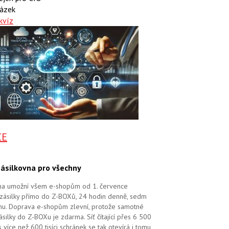
ázek
kvíz
CE
ásilkovna pro všechny
na umožní všem e-shopům od 1. července
zásilky přímo do Z-BOXů, 24 hodin denně, sedm
dnu. Doprava e-shopům zlevní, protože samotné
silky do Z-BOXu je zdarma. Síť čítající přes 6 500
více než 600 tisíci schránek se tak otevírá i tomu