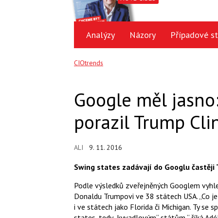
Analýzy
Názory
Případové st
CIOtrends
Google měl jasno
porazil Trump Cl
ALI
9. 11. 2016
Swing states zadávají do Googlu častěji
Podle výsledků zveřejněných Googlem vyhle
Donaldu Trumpovi ve 38 státech USA. „Co je
i ve státech jako Florida či Michigan. Ty se 
states, tedy „kyvadlovým“ státům,“ říká Adé