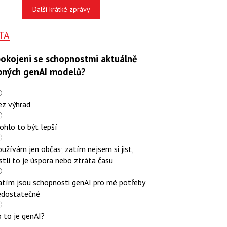
Další krátké zprávy
TA
pokojeni se schopnostmi aktuálně
pných genAI modelů?
ez výhrad
ohlo to být lepší
užívám jen občas; zatím nejsem si jist,
stli to je úspora nebo ztráta času
atím jsou schopnosti genAI pro mé potřeby
edostatečné
 to je genAI?