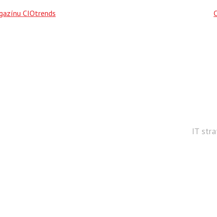
agazínu CIOtrends
IT str