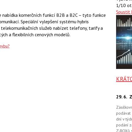
t
e
t
1/10 ot
e
e
t
n
Spustit 
n
je nabídka komerčních funkcí B2B a B2C – tyto funkce
a
a
F
s
omunikací. Speciální vylepšení systému hybris
a
í
lekomunikačních služeb nabízet telefony, tarify a
c
t
e
i
ých a flexibilních cenových modelů.
b
X
o
chybu?
o
k
u
KRÁT
29. 6.
Z
Zásilkov
podávat 
dní v tý
podání zá
Z-BOXů s 