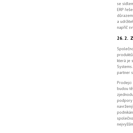
se sídle
ERP řešen
důrazem 
a udržit
napříč s
26. 2.
Z
Společno
produktů
která je
Systems. 
partner 
Prodejci
budou tě
zjednodu
podpory 
navržený
podnikán
společno
nejvyšším