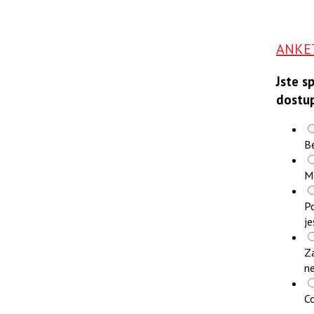
ANKE
Jste s
dostu
B
M
Po
je
Z
n
Co