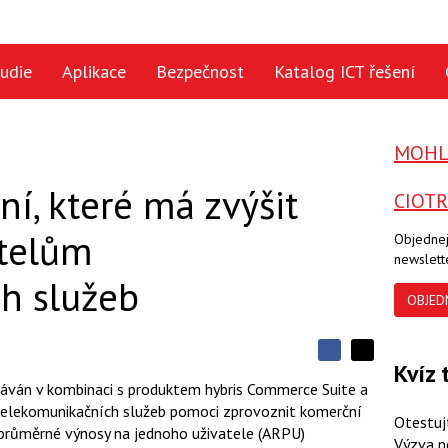
udie
Aplikace
Bezpečnost
Katalog ICT řešení
MOHLO
ní, které má zvýšit
CIOT
telům
Objednej
newslett
h služeb
OBJED
S
S
Kvíz 
S
d
d
d
dáván v kombinaci s produktem hybris Commerce Suite a
í
í
í
telekomunikačních služeb pomoci zprovoznit komerční
l
l
Otestuj
e
e
í průměrné výnosy na jednoho uživatele (ARPU)
l
j
Výzva n
j