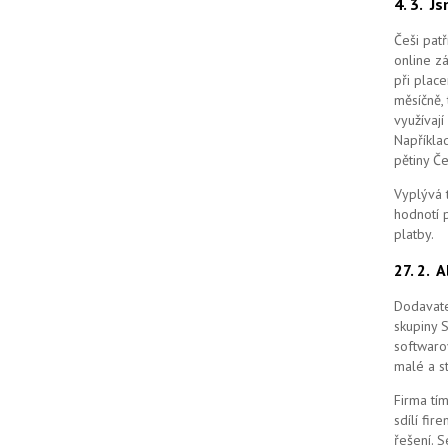
4. 3.
Js
Češi pat
online z
při place
měsíčně, 
využívají
Například
pětiny Č
Vyplývá 
hodnotí p
platby.
27. 2.
A
Dodavate
skupiny 
softwaro
malé a st
Firma tím
sdílí fi
řešení.
S