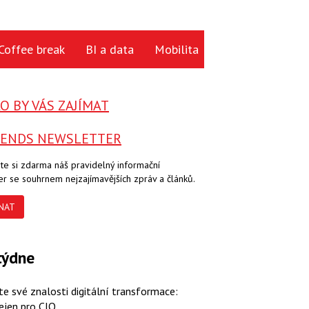
Coffee break
BI a data
Mobilita
Cloud
Hardwa
 BY VÁS ZAJÍMAT
RENDS NEWSLETTER
te si zdarma náš pravidelný informační
er se souhrnem nejzajímavějších zpráv a článků.
NAT
týdne
te své znalosti digitální transformace:
ejen pro CIO