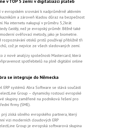
me v TOP 5 zemí v digitaliazci plateb
ří v evropském srovnání k nadprůměrně aktivním
ákazníkům a zároveň kladou důraz na bezpečnost
ní. Na internetu nakupují v průměru 5,2krát
tedy častěji, než je evropský průměr. Běžně také
 moderní ověřovací metody, jako je biometrie.
 rozpoznávání otisků prstů používají přibližně tři
echů, což je nejvíce ze všech sledovaných zemí.
to z nové analýzy společnosti Mastercard, která
řipravenost spotřebitelů na plně digitální online
bra se integruje do Německa
l ERP systémů Abra Software se stává součástí
SelectLine Group – dynamicky rostoucí evropské
vé skupiny zaměřené na podniková řešení pro
řední firmy (SME).
 prý získá silného evropského partnera, který
remní vizi moderních cloudových ERP
electLine Group je evropská softwarová skupina