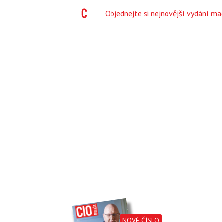
;
Objednejte si nejnovější vydání m
NOVÉ ČÍSLO