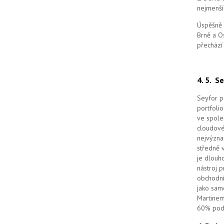
nejmenší
Úspěšně 
Brně a O
přechází
4. 5.
Se
Seyfor po
portfolio
ve spole
cloudov
nejvýzna
středně 
je dlouho
nástroj 
obchodní
jako sam
Martinem
60% podí