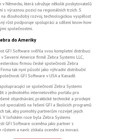
m v Německu, která sdružuje několik poskytovatelů
í s výraznou pozicí na regionálních trzích. S
na dlouhodobý rozvoj, technologickou vyspělost
elný růst podporuje spolupráci a sdílení know-how
vými společnostmi.
ebra do Ameriky
st GFI Software svěřila svou kompletní distribuci
 v Severní Americe firmě Zebra Systems LLC,
 sesterskou firmou české společnosti Zebra
Firma tak nyní působí jako výhradní distribuční
společnosti GFI Software v USA a Kanadě.
 spolupracující se společností Zebra Systems
žit z jednotného internetového portálu pro
šené objednávání, praktické technické a prodejní
od specialistů na řešení GFI a školicích programů
ch tak, aby pomohly partnerům rozvíjet jejich
í. V loňském roce byla Zebra Systems
stí GFI Software oceněna jako partner s
 růstem a navíc získala ocenění za inovaci.