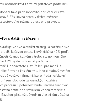
mu obchodníkovi za velmi příznivých podmínek.
dopadl také pilot sobotního doručení v Praze,
stravě, Zásilkovna proto v těchto městech
 z testovacího režimu do ostrého provozu.
yfor s dalším zářezem
kračuje ve své akviziční strategii a rozšiřuje své
 o další klíčovou oblast. Nově získává 40% podíl
čnosti Raynet, českém výrobci stejnojmenného
ého CRM systému.
Raynet patří mezi
mnější dodavatele CRM řešení pro menší a
velké firmy na českém trhu. Jeho cloudový systém
době využíván firmami, které hledají efektivní
pro řízení obchodu, zákaznických vztahů a
ch procesů. Společnost bude i nadále fungovat
ostatná entita pod stávajícím vedením v čele s
 Bazalou, přičemž původním vlastníkům zůstává
l.