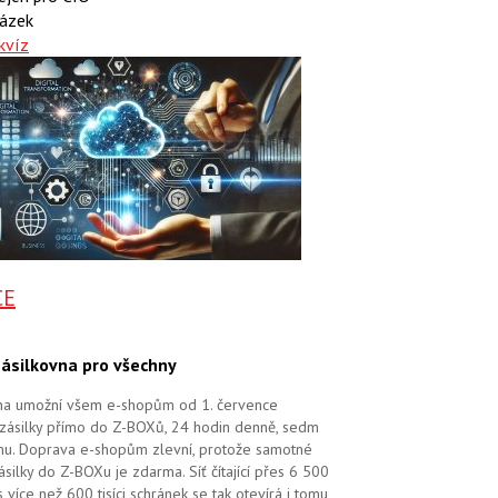
ázek
kvíz
CE
ásilkovna pro všechny
na umožní všem e-shopům od 1. července
zásilky přímo do Z-BOXů, 24 hodin denně, sedm
dnu. Doprava e-shopům zlevní, protože samotné
silky do Z-BOXu je zdarma. Síť čítající přes 6 500
více než 600 tisíci schránek se tak otevírá i tomu