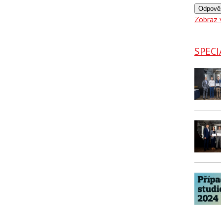
Odpově
Zobraz 
SPECI