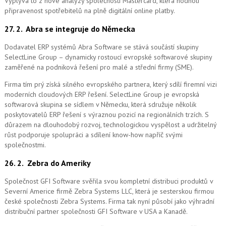
Vyplývá to z nové analýzy společnosti Mastercard, která hodnotí
připravenost spotřebitelů na plně digitální online platby.
27. 2.
Abra se integruje do Německa
Dodavatel ERP systémů Abra Software se stává součástí skupiny
SelectLine Group – dynamicky rostoucí evropské softwarové skupiny
zaměřené na podniková řešení pro malé a střední firmy (SME).
Firma tím prý získá silného evropského partnera, který sdílí firemní vizi
moderních cloudových ERP řešení.
SelectLine Group je evropská
softwarová skupina se sídlem v Německu, která sdružuje několik
poskytovatelů ERP řešení s výraznou pozicí na regionálních trzích. S
důrazem na dlouhodobý rozvoj, technologickou vyspělost a udržitelný
růst podporuje spolupráci a sdílení know-how napříč svými
společnostmi.
26. 2.
Zebra do Ameriky
Společnost GFI Software svěřila svou kompletní distribuci produktů v
Severní Americe firmě Zebra Systems LLC, která je sesterskou firmou
české společnosti Zebra Systems. Firma tak nyní působí jako výhradní
distribuční partner společnosti GFI Software v USA a Kanadě.