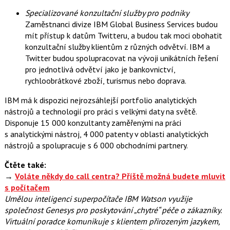
Specializované konzultační služby pro podniky
Zaměstnanci divize IBM Global Business Services budou
mít přístup k datům Twitteru, a budou tak moci obohatit
konzultační služby klientům z různých odvětví. IBM a
Twitter budou spolupracovat na vývoji unikátních řešení
pro jednotlivá odvětví jako je bankovnictví,
rychloobrátkové zboží, turismus nebo doprava.
IBM má k dispozici nejrozsáhlejší portfolio analytických
nástrojů a technologií pro práci s velkými daty na světě.
Disponuje 15 000 konzultanty zaměřenými na práci
s analytickými nástroj, 4 000 patenty v oblasti analytických
nástrojů a spolupracuje s 6 000 obchodními partnery.
Čtěte také:
→
Voláte někdy do call centra? Příště možná budete mluvit
s počítačem
Umělou inteligenci superpočítače IBM Watson využije
společnost Genesys pro poskytování „chytré“ péče o zákazníky.
Virtuální poradce komunikuje s klientem přirozeným jazykem,