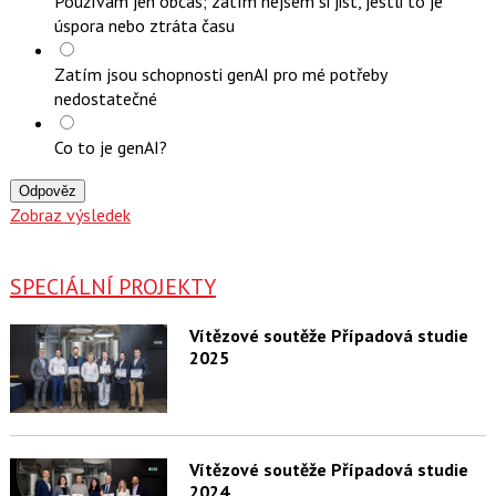
Používám jen občas; zatím nejsem si jist, jestli to je
úspora nebo ztráta času
Zatím jsou schopnosti genAI pro mé potřeby
nedostatečné
Co to je genAI?
Odpověz
Zobraz výsledek
SPECIÁLNÍ PROJEKTY
Vítězové soutěže Případová studie
2025
Vítězové soutěže Případová studie
2024