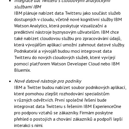
Integrace dat Twitteru s cloudovými analytickými
c
t
službami IBM
e
i
b
X
IBM plánuje nabízet data Twitteru jako součást služeb
o
dostupných v cloudu, včetně nové kognitivní služby IBM
o
k
Watson Analytics, která poskytuje vizualizační a
u
prediktivní nástroje byznysovým uživatelům. IBM chce
také nabízet cloudovou službu pro zpracovávání údajů,
která vývojářům aplikací umožní zahrnout datové služby.
Podnikatelé a vývojáři budou moci integrovat data
Twitteru do nových cloudových služeb, které vyvíjejí
pomocí platforem Watson Developer Cloud nebo IBM
Bluemix.
Nové datové nástroje pro podniky
IBM a Twitter budou nabízet soubor podnikových aplikací,
které pomohou zlepšit rozhodování specialistům
v různých odvětvích. První společné řešení bude
integrovat data Twitteru s řešením IBM ExperienceOne
pro podporu vztahů se zákazníky. Firmám poskytne
přehled o postojích a chování zákazníků a podpoří lepší
interakci s nimi.