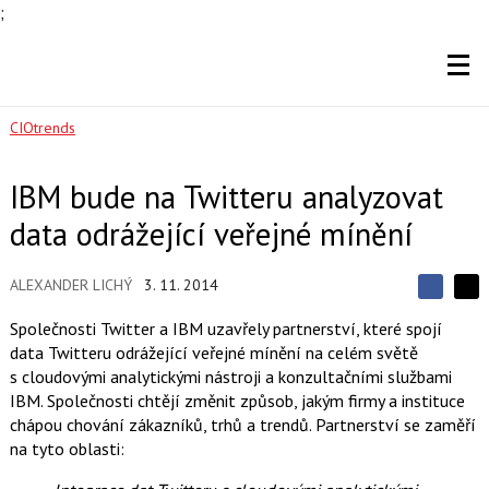
;
CIOtrends
IBM bude na Twitteru analyzovat
data odrážející veřejné mínění
ALEXANDER LICHÝ
3. 11. 2014
S
S
S
d
d
d
Společnosti Twitter a IBM uzavřely partnerství, které spojí
í
í
í
data Twitteru odrážející veřejné mínění na celém světě
l
l
e
e
s cloudovými analytickými nástroji a konzultačními službami
l
j
j
IBM. Společnosti chtějí změnit způsob, jakým firmy a instituce
t
e
t
e
e
chápou chování zákazníků, trhů a trendů. Partnerství se zaměří
t
n
n
na tyto oblasti:
a
a
F
s
a
í