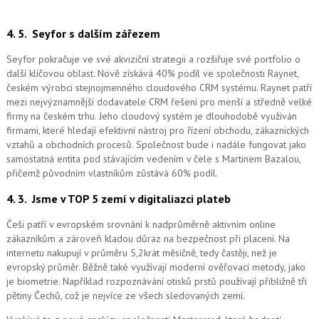
4. 5.
Seyfor s dalším zářezem
Seyfor pokračuje ve své akviziční strategii a rozšiřuje své portfolio o
další klíčovou oblast. Nově získává 40% podíl ve společnosti Raynet,
českém výrobci stejnojmenného cloudového CRM systému.
Raynet patří
mezi nejvýznamnější dodavatele CRM řešení pro menší a středně velké
firmy na českém trhu. Jeho cloudový systém je dlouhodobě využíván
firmami, které hledají efektivní nástroj pro řízení obchodu, zákaznických
vztahů a obchodních procesů. Společnost bude i nadále fungovat jako
samostatná entita pod stávajícím vedením v čele s Martinem Bazalou,
přičemž původním vlastníkům zůstává 60% podíl.
4. 3.
Jsme v TOP 5 zemí v digitaliazci plateb
Češi patří v evropském srovnání k nadprůměrně aktivním online
zákazníkům a zároveň kladou důraz na bezpečnost při placení. Na
internetu nakupují v průměru 5,2krát měsíčně, tedy častěji, než je
evropský průměr. Běžně také využívají moderní ověřovací metody, jako
je biometrie. Například rozpoznávání otisků prstů používají přibližně tři
pětiny Čechů, což je nejvíce ze všech sledovaných zemí.