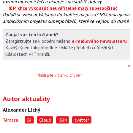
rozumí mluvené řeči a reaguje i na složité dotazy.
→
IBM chce vykouzlit neuvěřitelně malý superpočítač
Podaří se vtěsnat Watsona do krabice na pizzu? IBM pracuje na
ambiciózním projektu superpočítačů, které se vejdou do dlaně.
Zaujal vás tento článek?
Zaregistrujte se k odběru našeho
e-mailového newsletteru
.
Každý týden tak pohodlně získáte přehled o důležitých
událostech v IT branži.
G+
Našli jste v článku chybu?
Autor aktuality
Alexander Lichý
Témata:
BI
Cloud
IBM
twitter