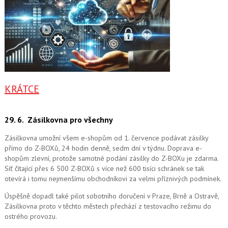
KRÁTCE
29. 6.
Zásilkovna pro všechny
Zásilkovna umožní všem e-shopům od 1. července podávat zásilky
přímo do Z-BOXů, 24 hodin denně, sedm dní v týdnu. Doprava e-
shopům zlevní, protože samotné podání zásilky do Z-BOXu je zdarma.
Síť čítající přes 6 500 Z-BOXů s více než 600 tisíci schránek se tak
otevírá i tomu nejmenšímu obchodníkovi za velmi příznivých podmínek.
Úspěšně dopadl také pilot sobotního doručení v Praze, Brně a Ostravě,
Zásilkovna proto v těchto městech přechází z testovacího režimu do
ostrého provozu.