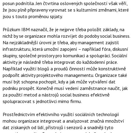
posun podnítila. Jen čtvrtina oslovených společností však věří,
že jsou plně připraveny vyrovnat se s kulturními změnami, které
jsou s touto proměnou spjaty.
Průzkum IBM naznačil, že je nejprve třeba položit základy, na
nichž by se organizace mohla rozvíjet do podoby social business.
Na nejzákladnější úrovni je třeba, aby management zajistil
infrastrukturu, která umožní zapojení – například fóra, diskusní
skupiny, společné prostory pro komunikaci a spolupráci. Sociální
aktivity je následně třeba integrovat do každodenní práce.
Například využití blogů a proudů činností může konstruktivně
podpořit aktivity projektového managementu. Organizace také
musí být schopna pochopit, kdy a jak může vytváření dat
podniku prospět. Konečně musí vedení zaměstnance naučit, jak
za použití metod a nástrojů social business efektivně
spolupracovat s jednotlivci mimo firmu.
Prostřednictvím efektivního využití sociálních technologií
mohou organizace integrovat a analyzovat značná množství
dat získaných od lidí, přístrojů i senzorů a snadněji tyto