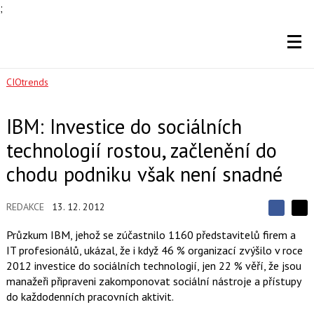
;
CIOtrends
IBM: Investice do sociálních
technologií rostou, začlenění do
chodu podniku však není snadné
REDAKCE
13. 12. 2012
S
S
S
d
d
d
Průzkum IBM, jehož se zúčastnilo 1160 představitelů firem a
í
í
í
IT profesionálů, ukázal, že i když 46 % organizací zvýšilo v roce
l
l
e
e
2012 investice do sociálních technologií, jen 22 % věří, že jsou
l
j
j
manažeři připraveni zakomponovat sociální nástroje a přístupy
t
e
t
e
e
do každodenních pracovních aktivit.
t
n
n
a