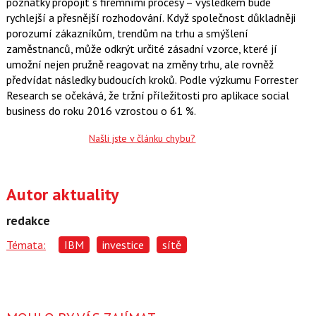
poznatky propojit s firemními procesy – výsledkem bude
rychlejší a přesnější rozhodování. Když společnost důkladněji
porozumí zákazníkům, trendům na trhu a smýšlení
zaměstnanců, může odkrýt určité zásadní vzorce, které jí
umožní nejen pružně reagovat na změny trhu, ale rovněž
předvídat následky budoucích kroků. Podle výzkumu Forrester
Research se očekává, že tržní příležitosti pro aplikace social
business do roku 2016 vzrostou o 61 %.
Našli jste v článku chybu?
Autor aktuality
redakce
Témata:
IBM
investice
sítě