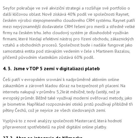
Seyfor pokračuje ve své akviziční strategii a rozšiřuje své portfolio o
další klíčovou oblast. Nově získává 40% podíl ve společnosti Raynet,
českém výrobci stejnojmenného cloudového CRM systému.
Raynet patří
mezi nejvýznamnější dodavatele CRM řešení pro menší a středně velké
firmy na českém trhu. Jeho cloudový systém je dlouhodobě využíván
firmami, které hledají efektivní nástroj pro řízení obchodu, zákaznických
vztahů a obchodních procesů. Společnost bude i nadále fungovat jako
samostatná entita pod stávajícím vedením v čele s Martinem Bazalou,
přičemž původním vlastníkům zůstává 60% podíl.
4. 3.
Jsme v TOP 5 zemí v digitaliazci plateb
Češi patří v evropském srovnání k nadprůměrně aktivním online
zákazníkům a zároveň kladou důraz na bezpečnost při placení. Na
internetu nakupují v průměru 5,2krát měsíčně, tedy častěji, než je
evropský průměr. Běžně také využívají moderní ověřovací metody, jako
je biometrie. Například rozpoznávání otisků prstů používají přibližně tři
pětiny Čechů, což je nejvíce ze všech sledovaných zemí.
Vyplývá to z nové analýzy společnosti Mastercard, která hodnotí
připravenost spotřebitelů na plně digitální online platby.
27. 2.
Abra se integruje do Německa