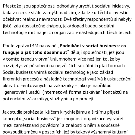
a
F
s
Přestože jsou společnosti odhodlány urychlit sociální iniciativy,
a
í
řada z nich se stále zamýšlí nad tím, zda lze u těchto investic
c
t
e
i
očekávat reálnou návratnost. Dvě třetiny respondentů si nebyly
b
X
jisté, zda dostatečně chápou, jaký dopad budou sociální
o
o
technologie mít na jejich organizaci v následujících třech letech.
k
u
Podle zprávy IBM nazvané
„Podnikání v social business: co
funguje a jak toho dosáhnout“
dělají společnosti, jež jsou
v tomto trendu v první linii, mnohem více než jen to, že by
rozvíjely své působení na největších sociálních platformách.
Social business vnímá sociální technologie jako základ
firemních procesů a následně technologií využívá k uskutečnění
aktivit or-entovaných na zákazníky – jako je například
„generování leadů“ (internetová forma získávání kontaktů na
potenciální zákazníky), služby při a po prodeji.
Jak studie prokázala, klíčem k rychlejšímu a širšímu přijetí
konceptu „social business“ je schopnost organizace vytvářet
mezi zaměstnanci povědomí a znalosti o něm a současně
povzbudit změnu v postojích, jež by takový významný kulturní