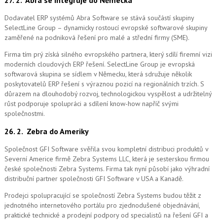
Dodavatel ERP systémů Abra Software se stává součástí skupiny
SelectLine Group – dynamicky rostoucí evropské softwarové skupiny
zaměřené na podniková řešení pro malé a střední firmy (SME).
Firma tím prý získá silného evropského partnera, který sdílí firemní vizi
moderních cloudových ERP řešení.
SelectLine Group je evropská
softwarová skupina se sídlem v Německu, která sdružuje několik
poskytovatelů ERP řešení s výraznou pozicí na regionálních trzích. S
důrazem na dlouhodobý rozvoj, technologickou vyspělost a udržitelný
růst podporuje spolupráci a sdílení know-how napříč svými
společnostmi.
26. 2.
Zebra do Ameriky
Společnost GFI Software svěřila svou kompletní distribuci produktů v
Severní Americe firmě Zebra Systems LLC, která je sesterskou firmou
české společnosti Zebra Systems. Firma tak nyní působí jako výhradní
distribuční partner společnosti GFI Software v USA a Kanadě.
Prodejci spolupracující se společností Zebra Systems budou těžit z
jednotného internetového portálu pro zjednodušené objednávání,
praktické technické a prodejní podpory od specialistů na řešení GFI a