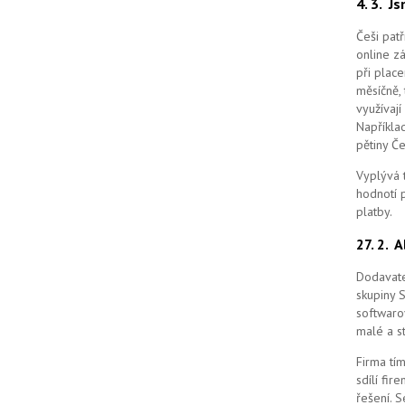
4. 3.
Js
Češi pat
online z
při place
měsíčně, 
využívají
Například
pětiny Č
Vyplývá 
hodnotí p
platby.
27. 2.
A
Dodavate
skupiny 
softwaro
malé a st
Firma tím
sdílí fi
řešení.
S