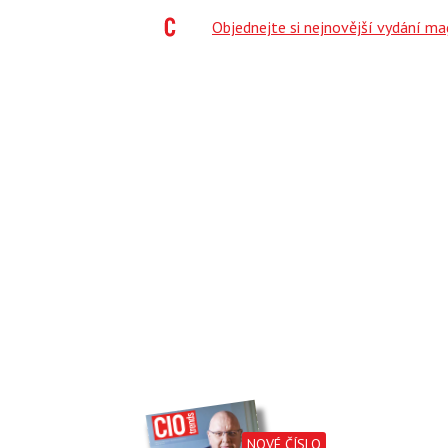
;
Objednejte si nejnovější vydání m
NOVÉ ČÍSLO