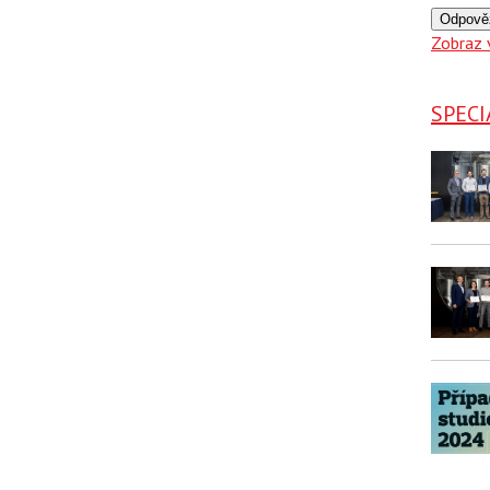
Odpově
Zobraz 
SPECI