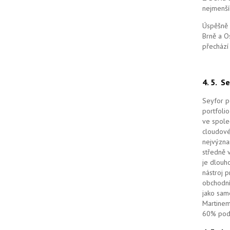
nejmenší
Úspěšně 
Brně a O
přechází
4. 5.
Se
Seyfor po
portfolio
ve spole
cloudov
nejvýzna
středně 
je dlouho
nástroj 
obchodní
jako sam
Martinem
60% podí