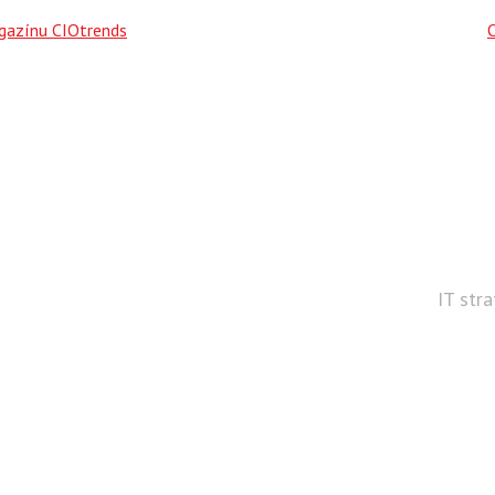
agazínu CIOtrends
IT str