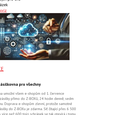
ázek
kvíz
CE
ásilkovna pro všechny
na umožní všem e-shopům od 1. července
zásilky přímo do Z-BOXů, 24 hodin denně, sedm
dnu. Doprava e-shopům zlevní, protože samotné
silky do Z-BOXu je zdarma. Síť čítající přes 6 500
více než 600 tisíci schránek se tak otevírá i tomu