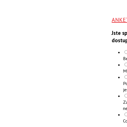
ANKE
Jste s
dostu
B
M
Po
je
Z
n
Co