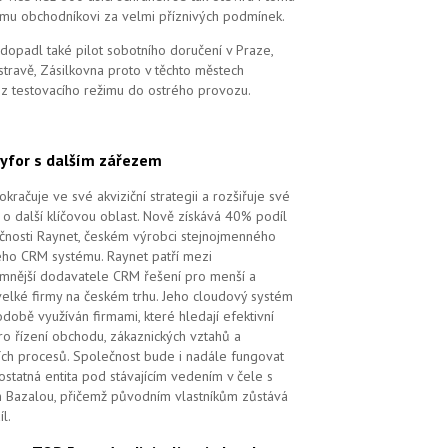
mu obchodníkovi za velmi příznivých podmínek.
dopadl také pilot sobotního doručení v Praze,
stravě, Zásilkovna proto v těchto městech
 z testovacího režimu do ostrého provozu.
yfor s dalším zářezem
kračuje ve své akviziční strategii a rozšiřuje své
 o další klíčovou oblast. Nově získává 40% podíl
čnosti Raynet, českém výrobci stejnojmenného
ého CRM systému.
Raynet patří mezi
mnější dodavatele CRM řešení pro menší a
velké firmy na českém trhu. Jeho cloudový systém
době využíván firmami, které hledají efektivní
pro řízení obchodu, zákaznických vztahů a
ch procesů. Společnost bude i nadále fungovat
ostatná entita pod stávajícím vedením v čele s
 Bazalou, přičemž původním vlastníkům zůstává
l.