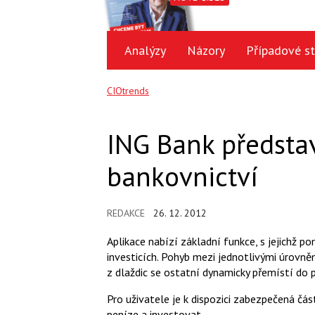
Analýzy
Názory
Případové st
CIOtrends
ING Bank předsta
bankovnictví
REDAKCE
26. 12. 2012
Aplikace nabízí základní funkce, s jejichž p
investicích. Pohyb mezi jednotlivými úrovněm
z dlaždic se ostatní dynamicky přemístí do p
Pro uživatele je k dispozici zabezpečená čá
peníze a investovat.