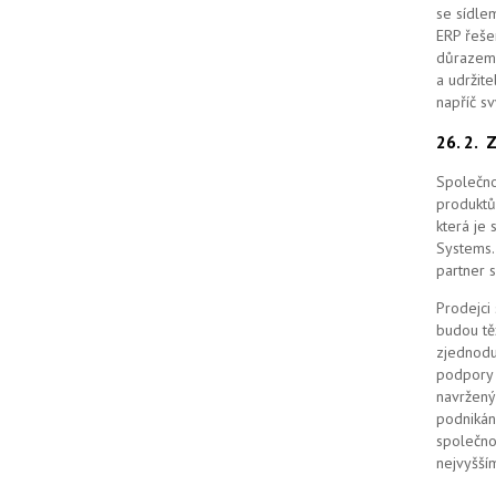
se sídle
ERP řešen
důrazem 
a udržit
napříč s
26. 2.
Z
Společno
produktů
která je
Systems. 
partner 
Prodejci
budou tě
zjednodu
podpory 
navržený
podnikán
společno
nejvyšším