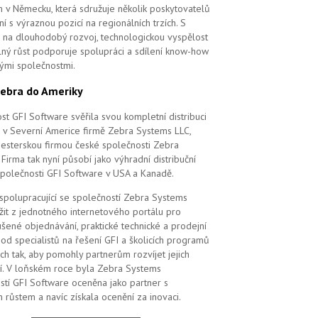
m v Německu, která sdružuje několik poskytovatelů
í s výraznou pozicí na regionálních trzích. S
na dlouhodobý rozvoj, technologickou vyspělost
elný růst podporuje spolupráci a sdílení know-how
vými společnostmi.
ebra do Ameriky
st GFI Software svěřila svou kompletní distribuci
 v Severní Americe firmě Zebra Systems LLC,
 sesterskou firmou české společnosti Zebra
Firma tak nyní působí jako výhradní distribuční
společnosti GFI Software v USA a Kanadě.
 spolupracující se společností Zebra Systems
žit z jednotného internetového portálu pro
šené objednávání, praktické technické a prodejní
od specialistů na řešení GFI a školicích programů
ch tak, aby pomohly partnerům rozvíjet jejich
í. V loňském roce byla Zebra Systems
stí GFI Software oceněna jako partner s
 růstem a navíc získala ocenění za inovaci.