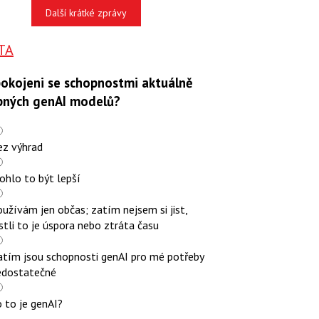
Další krátké zprávy
TA
pokojeni se schopnostmi aktuálně
pných genAI modelů?
ez výhrad
ohlo to být lepší
užívám jen občas; zatím nejsem si jist,
stli to je úspora nebo ztráta času
atím jsou schopnosti genAI pro mé potřeby
edostatečné
 to je genAI?