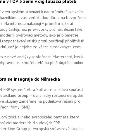
me v TOP 5 zemí v digitaliazci plateb
ří v evropském srovnání k nadprůměrně aktivním
ákazníkům a zároveň kladou důraz na bezpečnost
ní. Na internetu nakupují v průměru 5,2krát
tedy častěji, než je evropský průměr. Běžně také
 moderní ověřovací metody, jako je biometrie.
 rozpoznávání otisků prstů používají přibližně tři
echů, což je nejvíce ze všech sledovaných zemí.
to z nové analýzy společnosti Mastercard, která
řipravenost spotřebitelů na plně digitální online
bra se integruje do Německa
l ERP systémů Abra Software se stává součástí
SelectLine Group – dynamicky rostoucí evropské
vé skupiny zaměřené na podniková řešení pro
řední firmy (SME).
 prý získá silného evropského partnera, který
remní vizi moderních cloudových ERP
electLine Group je evropská softwarová skupina