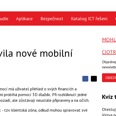
udie
Aplikace
Bezpečnost
Katalog ICT řešení
MOHLO
vila nové mobilní
CIOT
Objednej
newslett
OBJED
S
S
S
d
d
d
omocí má uživatel přehled o svých financích a
í
í
í
i probíhá pomocí 3D dlaždic. Při rozkliknutí jedné
l
Kvíz 
l
e
e
ozadí, ale zůstávají neustále připraveny a na očích.
l
j
j
t
e
t
Otestuj
st - tzv. klientská zóna, odkud mohou spravovat své
e
e
t
n
n
Výzva n