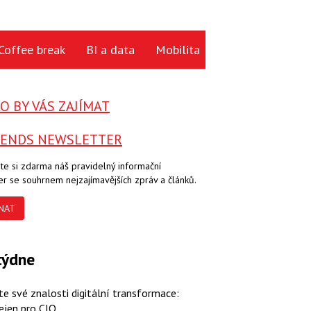
Coffee break
BI a data
Mobilita
Cloud
Hardwa
 BY VÁS ZAJÍMAT
RENDS NEWSLETTER
te si zdarma náš pravidelný informační
er se souhrnem nejzajímavějších zpráv a článků.
NAT
týdne
te své znalosti digitální transformace:
ejen pro CIO