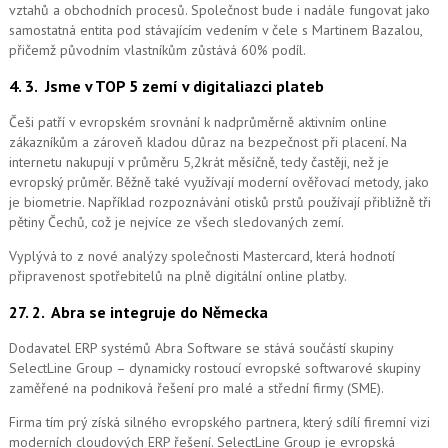
vztahů a obchodních procesů. Společnost bude i nadále fungovat jako
samostatná entita pod stávajícím vedením v čele s Martinem Bazalou,
přičemž původním vlastníkům zůstává 60% podíl.
4. 3.
Jsme v TOP 5 zemí v digitaliazci plateb
Češi patří v evropském srovnání k nadprůměrně aktivním online
zákazníkům a zároveň kladou důraz na bezpečnost při placení. Na
internetu nakupují v průměru 5,2krát měsíčně, tedy častěji, než je
evropský průměr. Běžně také využívají moderní ověřovací metody, jako
je biometrie. Například rozpoznávání otisků prstů používají přibližně tři
pětiny Čechů, což je nejvíce ze všech sledovaných zemí.
Vyplývá to z nové analýzy společnosti Mastercard, která hodnotí
připravenost spotřebitelů na plně digitální online platby.
27. 2.
Abra se integruje do Německa
Dodavatel ERP systémů Abra Software se stává součástí skupiny
SelectLine Group – dynamicky rostoucí evropské softwarové skupiny
zaměřené na podniková řešení pro malé a střední firmy (SME).
Firma tím prý získá silného evropského partnera, který sdílí firemní vizi
moderních cloudových ERP řešení.
SelectLine Group je evropská