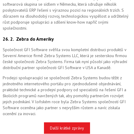
softwarová skupina se sídlem v Německu, která sdružuje několik
poskytovatelů ERP řešení s výraznou pozicí na regionálních trzích. S
důrazem na dlouhodobý rozvoj, technologickou vyspělost a udržitelný
růst podporuje spolupráci a sdílení know-how napříč svými
společnostmi.
26. 2.
Zebra do Ameriky
Společnost GFI Software svěřila svou kompletní distribuci produktů v
Severní Americe firmě Zebra Systems LLC, která je sesterskou firmou
české společnosti Zebra Systems. Firma tak nyní působí jako výhradní
distribuční partner společnosti GFI Software v USA a Kanadě.
Prodejci spolupracující se společností Zebra Systems budou těžit z
jednotného internetového portálu pro zjednodušené objednávání,
praktické technické a prodejní podpory od specialistů na řešení GFI a
školicích programů navržených tak, aby pomohly partnerům rozvíjet
jejich podnikání. V loňském roce byla Zebra Systems společností GFI
Software oceněna jako partner s nejvyšším růstem a navíc získala
ocenění za inovaci.
Další krátké zprávy