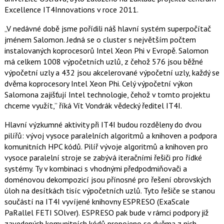
a
F
s
Excellence IT4Innovations v roce 2011.
a
í
c
t
„V nedávné době jsme pořídili náš hlavní systém superpočítač
e
i
b
X
jménem Salomon. Jedná se o cluster s největším počtem
o
instalovaných koprocesorů Intel Xeon Phi v Evropě. Salomon
o
k
má celkem 1008 výpočetních uzlů, z čehož 576 jsou běžné
u
výpočetní uzly a 432 jsou akcelerované výpočetní uzly, každý se
dvěma koprocesory Intel Xeon Phi. Celý výpočetní výkon
Salomona zajišťují Intel technologie, čehož v tomto projektu
chceme využít,” říká Vít Vondrák vědecký ředitel IT4I.
Hlavní výzkumné aktivity při IT4I budou rozděleny do dvou
pilířů: vývoj vysoce paralelních algoritmů a knihoven a podpora
komunitních HPC kódů. Pilíř vývoje algoritmů a knihoven pro
vysoce paralelní stroje se zabývá iteračními řešiči pro řídké
systémy. Ty v kombinaci s vhodnými předpodmiňovači a
doménovou dekompozicí jsou přínosné pro řešení obrovských
úloh na desítkách tisíc výpočetních uzlů. Tyto řešiče se stanou
součástí na IT4I vyvíjené knihovny ESPRESO (ExaScale
PaRallel FETI SOlver). ESPRESO pak bude v rámci podpory již
zavedených komunitních kódů propojeno se dvěma z nich