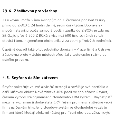
29. 6.
Zásilkovna pro všechny
Zásilkovna umožní všem e-shopům od 1. července podávat zásilky
přímo do Z-BOXů, 24 hodin denně, sedm dní v týdnu. Doprava e-
shopům zlevní, protože samotné podání zásilky do Z-BOXu je zdarma.
Síť čítající přes 6 500 Z-BOXů s více než 600 tisíci schránek se tak
otevírá i tomu nejmenšímu obchodníkovi za velmi příznivých podmínek.
Úspěšně dopadl také pilot sobotního doručení v Praze, Brně a Ostravě,
Zásilkovna proto v těchto městech přechází z testovacího režimu do
ostrého provozu.
4. 5.
Seyfor s dalším zářezem
Seyfor pokračuje ve své akviziční strategii a rozšiřuje své portfolio o
další klíčovou oblast. Nově získává 40% podíl ve společnosti Raynet,
českém výrobci stejnojmenného cloudového CRM systému.
Raynet patří
mezi nejvýznamnější dodavatele CRM řešení pro menší a středně velké
firmy na českém trhu. Jeho cloudový systém je dlouhodobě využíván
firmami, které hledají efektivní nástroj pro řízení obchodu, zákaznických