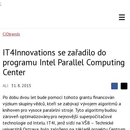
;
CIOtrends
IT4Innovations se zařadilo do
programu Intel Parallel Computing
Center
ALI
31. 8. 2015
S
S
S
d
d
d
Po dobu dvou let bude pomocí tohoto grantu financován
í
í
í
výzkum skupiny vědců, kteří se zabývají vývojem algoritmů a
l
l
e
e
knihoven pro vysoce paralelní stroje. Tyto algoritmy budou
l
j
j
zároveň optimalizovány pro nejnovější superpočítačové
t
e
t
e
e
technologie od Intelu. IT4I, jenž sídlí na VŠB – Technické
t
n
n
univerzitě Ostrava, bylo založeno na základě projektu Centrum
a