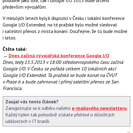
podobné jako loni, tak i Google I/O 2015 bude určeno
c
t
především vývojářům.
e
i
b
X
o
V minulých letech byly k dispozici v Česku i lokální konference
o
Google I/O Extended; na té pražské bylo možné sledovat
k
u
i satelitní přenos z místa konání. Doufejme, že to bude možné
i letos.
Čtěte také:
→
Dnes začíná vývojářská konference Google I/O
Dnes, tedy 15.5.2013 v 18:00 středoevropského času začíná
Google I/O. V Česku se pořádá celkem 10 lokálních akcí
Google I/O Extended. Ta pražská se bude konat na ČVUT
v Praze 6 a bude zahrnovat i přímý satelitní přenos ze San
Francisca.
Zaujal vás tento článek?
Zaregistrujte se k odběru našeho
e-mailového newsletteru
.
Každý týden tak pohodlně získáte přehled o důležitých
událostech v IT branži.
G+