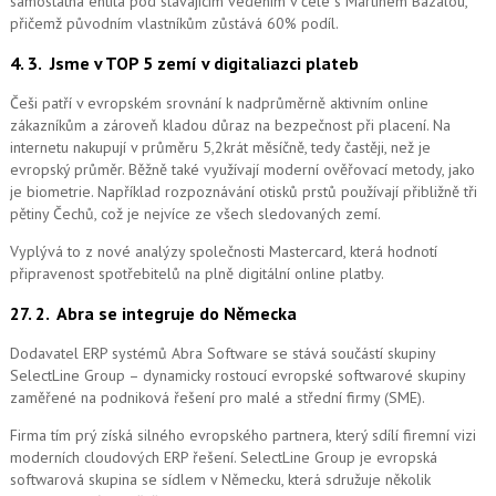
samostatná entita pod stávajícím vedením v čele s Martinem Bazalou,
přičemž původním vlastníkům zůstává 60% podíl.
4. 3.
Jsme v TOP 5 zemí v digitaliazci plateb
Češi patří v evropském srovnání k nadprůměrně aktivním online
zákazníkům a zároveň kladou důraz na bezpečnost při placení. Na
internetu nakupují v průměru 5,2krát měsíčně, tedy častěji, než je
evropský průměr. Běžně také využívají moderní ověřovací metody, jako
je biometrie. Například rozpoznávání otisků prstů používají přibližně tři
pětiny Čechů, což je nejvíce ze všech sledovaných zemí.
Vyplývá to z nové analýzy společnosti Mastercard, která hodnotí
připravenost spotřebitelů na plně digitální online platby.
27. 2.
Abra se integruje do Německa
Dodavatel ERP systémů Abra Software se stává součástí skupiny
SelectLine Group – dynamicky rostoucí evropské softwarové skupiny
zaměřené na podniková řešení pro malé a střední firmy (SME).
Firma tím prý získá silného evropského partnera, který sdílí firemní vizi
moderních cloudových ERP řešení.
SelectLine Group je evropská
softwarová skupina se sídlem v Německu, která sdružuje několik