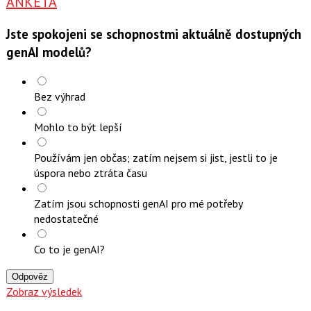
ANKETA
Jste spokojeni se schopnostmi aktuálně dostupných
genAI modelů?
Bez výhrad
Mohlo to být lepší
Používám jen občas; zatím nejsem si jist, jestli to je
úspora nebo ztráta času
Zatím jsou schopnosti genAI pro mé potřeby
nedostatečné
Co to je genAI?
Odpověz
Zobraz výsledek