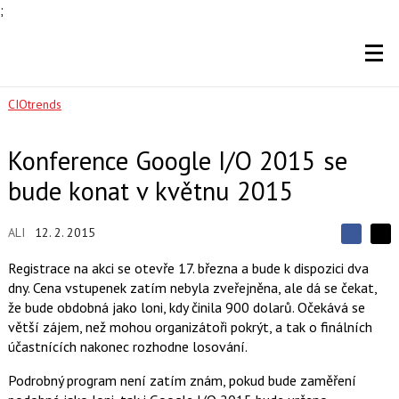
;
CIOtrends
Konference Google I/O 2015 se
bude konat v květnu 2015
ALI
12. 2. 2015
S
S
S
d
d
d
Registrace na akci se otevře 17. března a bude k dispozici dva
í
í
í
dny. Cena vstupenek zatím nebyla zveřejněna, ale dá se čekat,
l
l
e
e
že bude obdobná jako loni, kdy činila 900 dolarů. Očekává se
l
j
j
větší zájem, než mohou organizátoři pokrýt, a tak o finálních
t
e
t
e
e
účastnících nakonec rozhodne losování.
t
n
n
a
a
Podrobný program není zatím znám, pokud bude zaměření
F
s
a
í