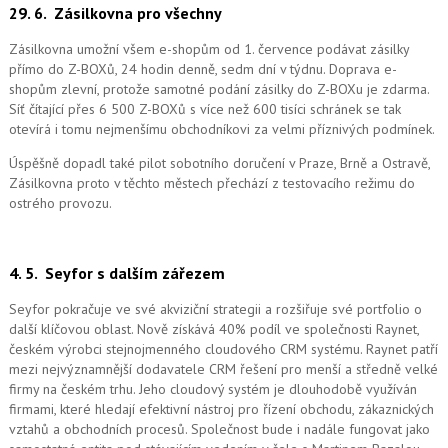
29. 6.
Zásilkovna pro všechny
Zásilkovna umožní všem e-shopům od 1. července podávat zásilky
přímo do Z-BOXů, 24 hodin denně, sedm dní v týdnu. Doprava e-
shopům zlevní, protože samotné podání zásilky do Z-BOXu je zdarma.
Síť čítající přes 6 500 Z-BOXů s více než 600 tisíci schránek se tak
otevírá i tomu nejmenšímu obchodníkovi za velmi příznivých podmínek.
Úspěšně dopadl také pilot sobotního doručení v Praze, Brně a Ostravě,
Zásilkovna proto v těchto městech přechází z testovacího režimu do
ostrého provozu.
4. 5.
Seyfor s dalším zářezem
Seyfor pokračuje ve své akviziční strategii a rozšiřuje své portfolio o
další klíčovou oblast. Nově získává 40% podíl ve společnosti Raynet,
českém výrobci stejnojmenného cloudového CRM systému.
Raynet patří
mezi nejvýznamnější dodavatele CRM řešení pro menší a středně velké
firmy na českém trhu. Jeho cloudový systém je dlouhodobě využíván
firmami, které hledají efektivní nástroj pro řízení obchodu, zákaznických
vztahů a obchodních procesů. Společnost bude i nadále fungovat jako