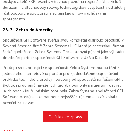
poskytovatelů ERP řešení s výraznou pozicí na regionálních trzích. S
důrazem na dlouhodobý rozvoj, technologickou vyspělost a udržitelný
růst podporuje spolupráci a sdílení know-how napříč svými
společnostmi.
26. 2.
Zebra do Ameriky
Společnost GFI Software svěřila svou kompletní distribuci produktů v
Severní Americe firmě Zebra Systems LLC, která je sesterskou firmou
české společnosti Zebra Systems. Firma tak nyní působí jako výhradní
distribuční partner společnosti GFI Software v USA a Kanadě.
Prodejci spolupracující se společností Zebra Systems budou těžit z
jednotného internetového portálu pro zjednodušené objednávání,
praktické technické a prodejní podpory od specialistů na řešení GFI a
školicích programů navržených tak, aby pomohly partnerům rozvíjet
jejich podnikání. V loňském roce byla Zebra Systems společností GFI
Software oceněna jako partner s nejvyšším růstem a navíc získala
ocenění za inovaci.
Další krátké zprávy