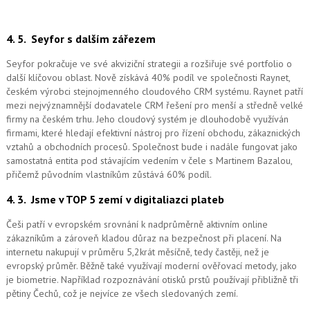
4. 5.
Seyfor s dalším zářezem
Seyfor pokračuje ve své akviziční strategii a rozšiřuje své portfolio o
další klíčovou oblast. Nově získává 40% podíl ve společnosti Raynet,
českém výrobci stejnojmenného cloudového CRM systému.
Raynet patří
mezi nejvýznamnější dodavatele CRM řešení pro menší a středně velké
firmy na českém trhu. Jeho cloudový systém je dlouhodobě využíván
firmami, které hledají efektivní nástroj pro řízení obchodu, zákaznických
vztahů a obchodních procesů. Společnost bude i nadále fungovat jako
samostatná entita pod stávajícím vedením v čele s Martinem Bazalou,
přičemž původním vlastníkům zůstává 60% podíl.
4. 3.
Jsme v TOP 5 zemí v digitaliazci plateb
Češi patří v evropském srovnání k nadprůměrně aktivním online
zákazníkům a zároveň kladou důraz na bezpečnost při placení. Na
internetu nakupují v průměru 5,2krát měsíčně, tedy častěji, než je
evropský průměr. Běžně také využívají moderní ověřovací metody, jako
je biometrie. Například rozpoznávání otisků prstů používají přibližně tři
pětiny Čechů, což je nejvíce ze všech sledovaných zemí.