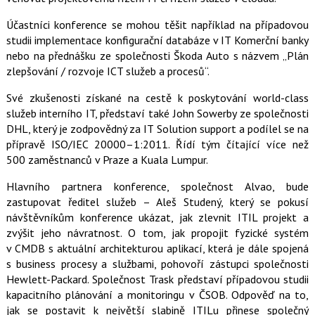
a
F
s
a
í
Účastníci konference se mohou těšit například na případovou
c
t
studii implementace konfigurační databáze v IT Komerční banky
e
i
b
X
nebo na přednášku ze společnosti Škoda Auto s názvem „Plán
o
zlepšování / rozvoje ICT služeb a procesů“.
o
k
u
Své zkušenosti získané na cestě k poskytování world-class
služeb interního IT, představí také John Sowerby ze společnosti
DHL, který je zodpovědný za IT Solution support a podílel se na
přípravě ISO/IEC 20000–1:2011. Řídí tým čítající více než
500 zaměstnanců v Praze a Kuala Lumpur.
Hlavního partnera konference, společnost Alvao, bude
zastupovat ředitel služeb – Aleš Studený, který se pokusí
návštěvníkům konference ukázat, jak zlevnit ITIL projekt a
zvýšit jeho návratnost. O tom, jak propojit fyzické systém
v CMDB s aktuální architekturou aplikací, která je dále spojená
s business procesy a službami, pohovoří zástupci společnosti
Hewlett-Packard. Společnost Trask představí případovou studii
kapacitního plánování a monitoringu v ČSOB. Odpověď na to,
jak se postavit k největší slabině ITILu přinese společný