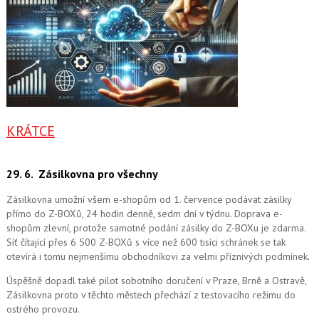
KRÁTCE
29. 6.
Zásilkovna pro všechny
Zásilkovna umožní všem e-shopům od 1. července podávat zásilky
přímo do Z-BOXů, 24 hodin denně, sedm dní v týdnu. Doprava e-
shopům zlevní, protože samotné podání zásilky do Z-BOXu je zdarma.
Síť čítající přes 6 500 Z-BOXů s více než 600 tisíci schránek se tak
otevírá i tomu nejmenšímu obchodníkovi za velmi příznivých podmínek.
Úspěšně dopadl také pilot sobotního doručení v Praze, Brně a Ostravě,
Zásilkovna proto v těchto městech přechází z testovacího režimu do
ostrého provozu.