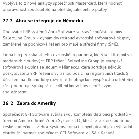
Vyplývá to z nové analýzy společnosti Mastercard, která hodnotí
připravenost spotřebitelů na plně digitální online platby.
27. 2.
Abra se integruje do Německa
Dodavatel ERP systémů Abra Software se stává součástí skupiny
SelectLine Group – dynamicky rostoucí evropské softwarové skupiny
zaměřené na podniková řešení pro malé a střední firmy (SME).
Firma tím prý získá silného evropského partnera, který sdílí firemní vizi
moderních cloudových ERP řešení.
SelectLine Group je evropská
softwarová skupina se sídlem v Německu, která sdružuje několik
poskytovatelů ERP řešení s výraznou pozicí na regionálních trzích. S
důrazem na dlouhodobý rozvoj, technologickou vyspělost a udržitelný
růst podporuje spolupráci a sdílení know-how napříč svými
společnostmi.
26. 2.
Zebra do Ameriky
Společnost GFI Software svěřila svou kompletní distribuci produktů v
Severní Americe firmě Zebra Systems LLC, která je sesterskou firmou
české společnosti Zebra Systems. Firma tak nyní působí jako výhradní
distribuční partner společnosti GFI Software v USA a Kanadě.