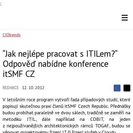
;
CIOtrends
“Jak nejlépe pracovat s ITILem?“
Odpověď nabídne konference
itSMF CZ
REDAKCE
12. 10. 2012
S
S
S
d
d
d
V letošním roce program vytvoří řada případových studií, které
í
í
í
popisují skutečnou praxi členů itSMF Czech Republic. Přednášky
l
l
e
e
budou probíhat paralelně ve dvou sálech, tradičně se zaměří na
l
j
j
metodiku ITIL, dále například na COBIT, na jeden
t
e
t
e
e
z nejpoužívanějších architektonických rámců TOGAF, budou se
t
n
n
věnovat projektovému řízení IT či řízení služeb v Cloudu.
a