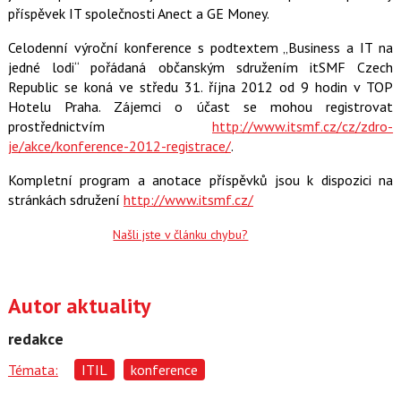
příspěvek IT společnosti Anect a GE Money.
Celodenní výroční konference s podtextem „Business a IT na
jedné lodi“ pořádaná občanským sdružením itSMF Czech
Republic se koná ve středu 31. října 2012 od 9 hodin v TOP
Hotelu Praha. Zájemci o účast se mohou registrovat
prostřednictvím
http://www.itsmf.cz/cz/zdro­
je/akce/konference-2012-registrace/
.
Kompletní program a anotace příspěvků jsou k dispozici na
stránkách sdružení
http://www.itsmf.cz/
Našli jste v článku chybu?
Autor aktuality
redakce
Témata:
ITIL
konference