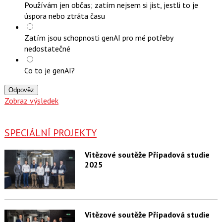
Používám jen občas; zatím nejsem si jist, jestli to je
úspora nebo ztráta času
Zatím jsou schopnosti genAI pro mé potřeby
nedostatečné
Co to je genAI?
Odpověz
Zobraz výsledek
SPECIÁLNÍ PROJEKTY
Vítězové soutěže Případová studie
2025
Vítězové soutěže Případová studie