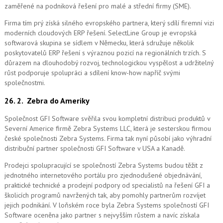
zaměřené na podniková řešení pro malé a střední firmy (SME).
Firma tím prý získá silného evropského partnera, který sdílí firemní vizi
moderních cloudových ERP řešení.
SelectLine Group je evropská
softwarová skupina se sídlem v Německu, která sdružuje několik
poskytovatelů ERP řešení s výraznou pozicí na regionálních trzích. S
důrazem na dlouhodobý rozvoj, technologickou vyspělost a udržitelný
růst podporuje spolupráci a sdílení know-how napříč svými
společnostmi.
26. 2.
Zebra do Ameriky
Společnost GFI Software svěřila svou kompletní distribuci produktů v
Severní Americe firmě Zebra Systems LLC, která je sesterskou firmou
české společnosti Zebra Systems. Firma tak nyní působí jako výhradní
distribuční partner společnosti GFI Software v USA a Kanadě.
Prodejci spolupracující se společností Zebra Systems budou těžit z
jednotného internetového portálu pro zjednodušené objednávání,
praktické technické a prodejní podpory od specialistů na řešení GFI a
školicích programů navržených tak, aby pomohly partnerům rozvíjet
jejich podnikání. V loňském roce byla Zebra Systems společností GFI
Software oceněna jako partner s nejvyšším růstem a navíc získala