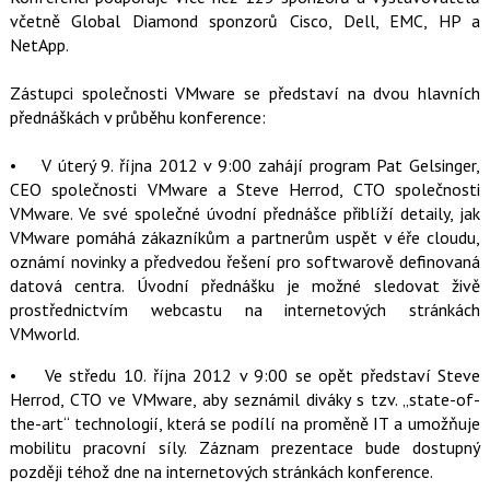
a
F
s
včetně Global Diamond sponzorů Cisco, Dell, EMC, HP a
a
í
NetApp.
c
t
e
i
b
X
Zástupci společnosti VMware se představí na dvou hlavních
o
o
přednáškách v průběhu konference:
k
u
• V úterý 9. října 2012 v 9:00 zahájí program Pat Gelsinger,
CEO společnosti VMware a Steve Herrod, CTO společnosti
VMware. Ve své společné úvodní přednášce přiblíží detaily, jak
VMware pomáhá zákazníkům a partnerům uspět v éře cloudu,
oznámí novinky a předvedou řešení pro softwarově definovaná
datová centra. Úvodní přednášku je možné sledovat živě
prostřednictvím webcastu na internetových stránkách
VMworld.
• Ve středu 10. října 2012 v 9:00 se opět představí Steve
Herrod, CTO ve VMware, aby seznámil diváky s tzv. „state-of-
the-art“ technologií, která se podílí na proměně IT a umožňuje
mobilitu pracovní síly. Záznam prezentace bude dostupný
později téhož dne na internetových stránkách konference.