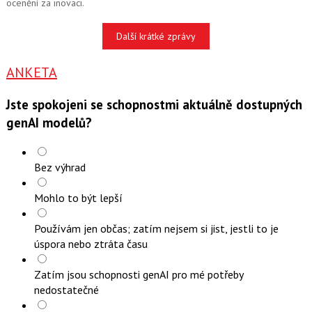
ocenění za inovaci.
Další krátké zprávy
ANKETA
Jste spokojeni se schopnostmi aktuálně dostupných
genAI modelů?
Bez výhrad
Mohlo to být lepší
Používám jen občas; zatím nejsem si jist, jestli to je
úspora nebo ztráta času
Zatím jsou schopnosti genAI pro mé potřeby
nedostatečné