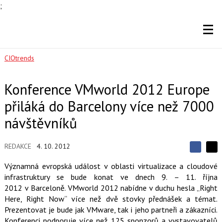
;
CIOtrends
Konference VMworld 2012 Europe
přiláká do Barcelony více než 7000
návštěvníků
REDAKCE
4. 10. 2012
S
S
S
d
d
d
Významná evropská událost v oblasti virtualizace a cloudové
í
í
í
infrastruktury se bude konat ve dnech 9. – 11. října
l
l
e
e
2012 v Barceloně. VMworld 2012 nabídne v duchu hesla „Right
l
j
j
Here, Right Now“ více než dvě stovky přednášek a témat.
t
e
t
e
e
Prezentovat je bude jak VMware, tak i jeho partneři a zákazníci.
t
n
n
Konferenci podporuje více než 125 sponzorů a vystavovatelů
a