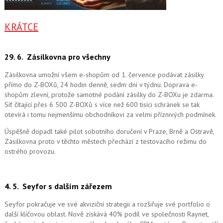
KRÁTCE
29. 6.
Zásilkovna pro všechny
Zásilkovna umožní všem e-shopům od 1. července podávat zásilky
přímo do Z-BOXů, 24 hodin denně, sedm dní v týdnu. Doprava e-
shopům zlevní, protože samotné podání zásilky do Z-BOXu je zdarma.
Síť čítající přes 6 500 Z-BOXů s více než 600 tisíci schránek se tak
otevírá i tomu nejmenšímu obchodníkovi za velmi příznivých podmínek.
Úspěšně dopadl také pilot sobotního doručení v Praze, Brně a Ostravě,
Zásilkovna proto v těchto městech přechází z testovacího režimu do
ostrého provozu.
4. 5.
Seyfor s dalším zářezem
Seyfor pokračuje ve své akviziční strategii a rozšiřuje své portfolio o
další klíčovou oblast. Nově získává 40% podíl ve společnosti Raynet,