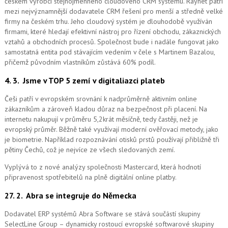
českém výrobci stejnojmenného cloudového CRM systému.
Raynet patří
mezi nejvýznamnější dodavatele CRM řešení pro menší a středně velké
firmy na českém trhu. Jeho cloudový systém je dlouhodobě využíván
firmami, které hledají efektivní nástroj pro řízení obchodu, zákaznických
vztahů a obchodních procesů. Společnost bude i nadále fungovat jako
samostatná entita pod stávajícím vedením v čele s Martinem Bazalou,
přičemž původním vlastníkům zůstává 60% podíl.
4. 3.
Jsme v TOP 5 zemí v digitaliazci plateb
Češi patří v evropském srovnání k nadprůměrně aktivním online
zákazníkům a zároveň kladou důraz na bezpečnost při placení. Na
internetu nakupují v průměru 5,2krát měsíčně, tedy častěji, než je
evropský průměr. Běžně také využívají moderní ověřovací metody, jako
je biometrie. Například rozpoznávání otisků prstů používají přibližně tři
pětiny Čechů, což je nejvíce ze všech sledovaných zemí.
Vyplývá to z nové analýzy společnosti Mastercard, která hodnotí
připravenost spotřebitelů na plně digitální online platby.
27. 2.
Abra se integruje do Německa
Dodavatel ERP systémů Abra Software se stává součástí skupiny
SelectLine Group – dynamicky rostoucí evropské softwarové skupiny