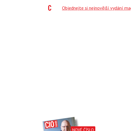
;
Objednejte si nejnovější vydání m
NOVÉ ČÍSLO