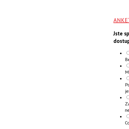
ANKE
Jste s
dostu
B
M
Po
je
Z
n
Co