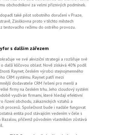
mu obchodníkovi za velmi příznivých podmínek.
dopadl také pilot sobotního doručení v Praze,
stravě, Zásilkovna proto v těchto městech
 z testovacího režimu do ostrého provozu.
yfor s dalším zářezem
kračuje ve své akviziční strategii a rozšiřuje své
 o další klíčovou oblast. Nově získává 40% podíl
čnosti Raynet, českém výrobci stejnojmenného
ého CRM systému.
Raynet patří mezi
mnější dodavatele CRM řešení pro menší a
velké firmy na českém trhu. Jeho cloudový systém
době využíván firmami, které hledají efektivní
pro řízení obchodu, zákaznických vztahů a
ch procesů. Společnost bude i nadále fungovat
ostatná entita pod stávajícím vedením v čele s
 Bazalou, přičemž původním vlastníkům zůstává
l.