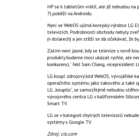
HP se k tabletům vrátil, ale již nebudou n
7) poběží na Androidu.
Nyní se WebOS ujímá korejský výrobce LG Elec
televizích. Podrobnosti obchodu nebyly zve
(v dolarech) a jen stěží se dá očekávat, že b
Zatím není jasné, kdy se televize s nově 
produkty budeme moci ukázat rychle, ale 
konkurenci,“ řekl Sam Chang, viceprezident 
LG koupí zdrojový kód WebOS, vývojářské kap
operačního systému jako takového a také sp
LG „koupilo“, se samozřejmě nebudou stěho
vývojového centra LG v kalifornském Silicon 
Smart TV.
LG se v kategorii chytrých televizorů nebude
systémy s Google TV.
Zdroj: cio.com