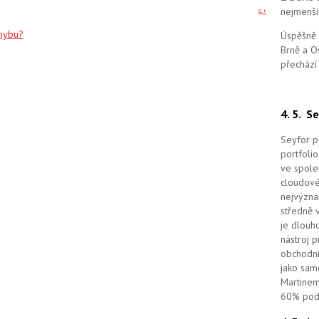
nejmenší
G +
chybu?
Úspěšně 
Brně a O
přechází
4. 5.
Se
Seyfor po
portfolio
ve spole
cloudov
nejvýzna
středně 
je dlouho
nástroj 
obchodní
jako sam
Martinem
60% podí