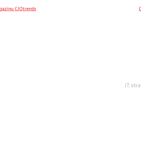
agazínu CIOtrends
IT str