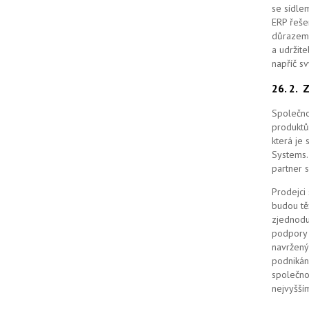
se sídle
ERP řešen
důrazem 
a udržit
napříč s
26. 2.
Z
Společno
produktů
která je
Systems. 
partner 
Prodejci
budou tě
zjednodu
podpory 
navržený
podnikán
společno
nejvyšším