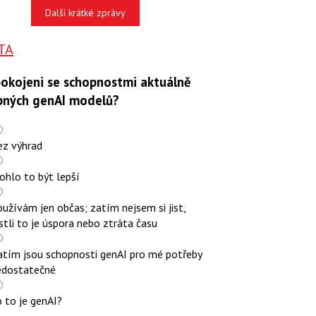
Další krátké zprávy
TA
pokojeni se schopnostmi aktuálně
pných genAI modelů?
ez výhrad
ohlo to být lepší
užívám jen občas; zatím nejsem si jist,
stli to je úspora nebo ztráta času
atím jsou schopnosti genAI pro mé potřeby
edostatečné
 to je genAI?