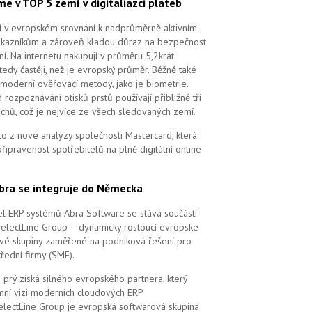
me v TOP 5 zemí v digitaliazci plateb
ří v evropském srovnání k nadprůměrně aktivním
ákazníkům a zároveň kladou důraz na bezpečnost
ní. Na internetu nakupují v průměru 5,2krát
tedy častěji, než je evropský průměr. Běžně také
 moderní ověřovací metody, jako je biometrie.
 rozpoznávání otisků prstů používají přibližně tři
echů, což je nejvíce ze všech sledovaných zemí.
to z nové analýzy společnosti Mastercard, která
řipravenost spotřebitelů na plně digitální online
bra se integruje do Německa
l ERP systémů Abra Software se stává součástí
SelectLine Group – dynamicky rostoucí evropské
vé skupiny zaměřené na podniková řešení pro
řední firmy (SME).
 prý získá silného evropského partnera, který
remní vizi moderních cloudových ERP
electLine Group je evropská softwarová skupina