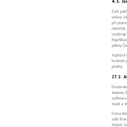
4. 3.
Js
Češi pat
online z
při place
měsíčně, 
využívají
Například
pětiny Č
Vyplývá 
hodnotí p
platby.
27. 2.
A
Dodavate
skupiny 
softwaro
malé a st
Firma tím
sdílí fi
řešení.
S