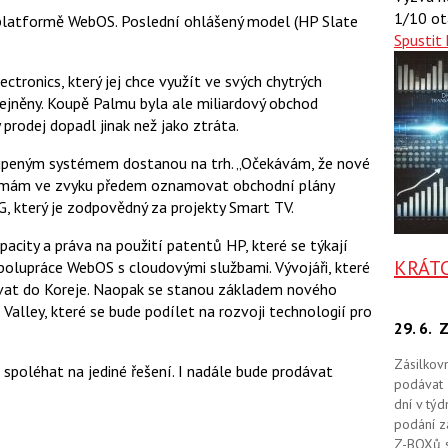
a
a
1/10 ot
a platformě WebOS. Poslední ohlášený model (HP Slate
F
s
a
Spustit 
í
c
t
e
i
tronics, který jej chce využít ve svých chytrých
b
X
o
řejněny. Koupě Palmu byla ale miliardový obchod
o
y prodej dopadl jinak než jako ztráta.
k
u
koupeným systémem dostanou na trh. „Očekávám, že nové
nemám ve zvyku předem oznamovat obchodní plány
LG, který je zodpovědný za projekty Smart TV.
acity a práva na použití patentů HP, které se týkají
KRÁT
olupráce WebOS s cloudovými službami. Vývojáři, které
vat do Koreje. Naopak se stanou základem nového
Valley, které se bude podílet na rozvoji technologií pro
29. 6.
Z
Zásilkov
 spoléhat na jediné řešení. I nadále bude prodávat
podávat 
dní v tý
podání zá
Z-BOXů s 