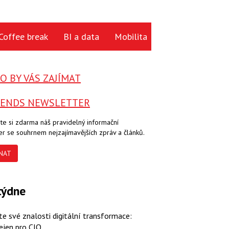
Coffee break
BI a data
Mobilita
Cloud
Hardwa
 BY VÁS ZAJÍMAT
RENDS NEWSLETTER
te si zdarma náš pravidelný informační
er se souhrnem nejzajímavějších zpráv a článků.
NAT
týdne
te své znalosti digitální transformace:
ejen pro CIO