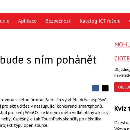
udie
Aplikace
Bezpečnost
Katalog ICT řešení
MOHLO
 bude s ním pohánět
CIOT
Objednej
newslett
OBJED
S
S
S
d
d
d
rovnou s celou firmou Palm. Ta vyráběla dříve úspěšné
í
í
í
ůj projekt udržet v nastupující konkurenci smartphonů.
l
Kvíz 
l
e
e
klad pro svůj WebOS, se kterým měla velké plány a který
l
j
j
 nebyl úspěšný, a tak TouchPady skončily po několika
t
e
t
Otestuj
e
e
projekt typu open source.
t
n
n
Výzva n