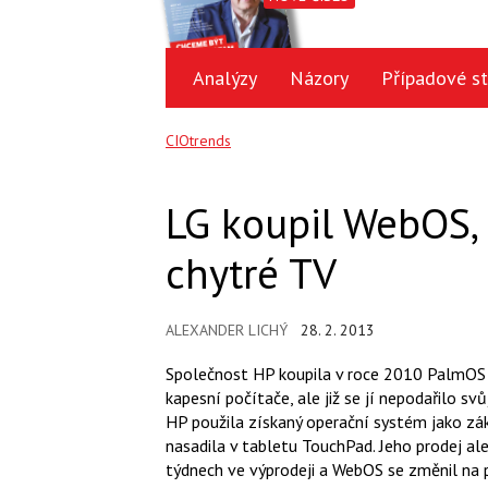
Analýzy
Názory
Případové st
CIOtrends
LG koupil WebOS,
chytré TV
ALEXANDER LICHÝ
28. 2. 2013
Společnost HP koupila v roce 2010 PalmOS 
kapesní počítače, ale již se jí nepodařilo sv
HP použila získaný operační systém jako zá
nasadila v tabletu TouchPad. Jeho prodej ale
týdnech ve výprodeji a WebOS se změnil na 