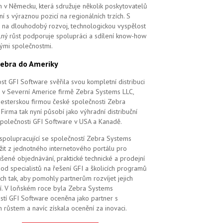
m v Německu, která sdružuje několik poskytovatelů
í s výraznou pozicí na regionálních trzích. S
na dlouhodobý rozvoj, technologickou vyspělost
elný růst podporuje spolupráci a sdílení know-how
vými společnostmi.
ebra do Ameriky
st GFI Software svěřila svou kompletní distribuci
 v Severní Americe firmě Zebra Systems LLC,
 sesterskou firmou české společnosti Zebra
Firma tak nyní působí jako výhradní distribuční
společnosti GFI Software v USA a Kanadě.
 spolupracující se společností Zebra Systems
žit z jednotného internetového portálu pro
šené objednávání, praktické technické a prodejní
od specialistů na řešení GFI a školicích programů
ch tak, aby pomohly partnerům rozvíjet jejich
í. V loňském roce byla Zebra Systems
stí GFI Software oceněna jako partner s
 růstem a navíc získala ocenění za inovaci.