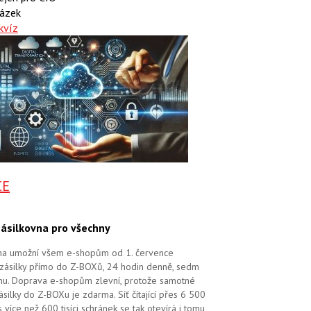
ázek
kvíz
CE
ásilkovna pro všechny
na umožní všem e-shopům od 1. července
zásilky přímo do Z-BOXů, 24 hodin denně, sedm
dnu. Doprava e-shopům zlevní, protože samotné
silky do Z-BOXu je zdarma. Síť čítající přes 6 500
více než 600 tisíci schránek se tak otevírá i tomu