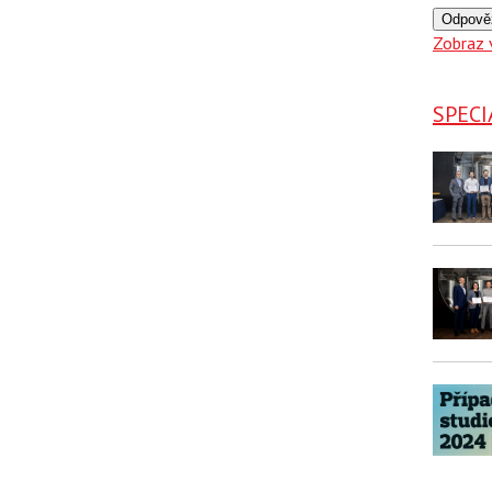
Odpově
Zobraz 
SPECI