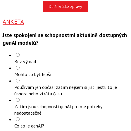
Další krátké zprávy
ANKETA
Jste spokojeni se schopnostmi aktuálně dostupných
genAI modelů?
Bez výhrad
Mohlo to být lepší
Používám jen občas; zatím nejsem si jist, jestli to je
úspora nebo ztráta času
Zatím jsou schopnosti genAI pro mé potřeby
nedostatečné
Co to je genAI?