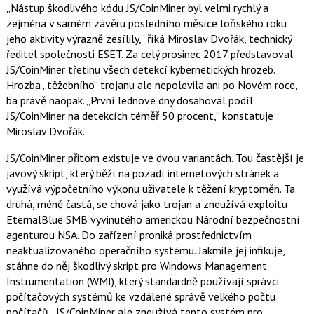
b
X
„Nástup škodlivého kódu JS/CoinMiner byl velmi rychlý a
o
zejména v samém závěru posledního měsíce loňského roku
o
k
jeho aktivity výrazně zesílily,“ říká Miroslav Dvořák, technický
u
ředitel společnosti ESET. Za celý prosinec 2017 představoval
JS/CoinMiner třetinu všech detekcí kybernetických hrozeb.
Hrozba „těžebního“ trojanu ale nepolevila ani po Novém roce,
ba právě naopak. „První lednové dny dosahoval podíl
JS/CoinMiner na detekcích téměř 50 procent,“ konstatuje
Miroslav Dvořák.
JS/CoinMiner přitom existuje ve dvou variantách. Tou častější je
javový skript, který běží na pozadí internetových stránek a
využívá výpočetního výkonu uživatele k těžení kryptoměn. Ta
druhá, méně častá, se chová jako trojan a zneužívá exploitu
EternalBlue SMB vyvinutého americkou Národní bezpečnostní
agenturou NSA. Do zařízení proniká prostřednictvím
neaktualizovaného operačního systému. Jakmile jej infikuje,
stáhne do něj škodlivý skript pro Windows Management
Instrumentation (WMI), který standardně používají správci
počítačových systémů ke vzdálené správě velkého počtu
počítačů. „JS/CoinMiner ale zneužívá tento systém pro