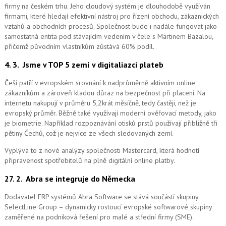
firmy na českém trhu. Jeho cloudový systém je dlouhodobě využíván
firmami, které hledají efektivní nástroj pro řízení obchodu, zákaznických
vztahů a obchodních procesů. Společnost bude i nadále fungovat jako
samostatná entita pod stávajícím vedením v čele s Martinem Bazalou,
přičemž původním vlastníkům zůstává 60% podíl.
4. 3.
Jsme v TOP 5 zemí v digitaliazci plateb
Češi patří v evropském srovnání k nadprůměrně aktivním online
zákazníkům a zároveň kladou důraz na bezpečnost při placení. Na
internetu nakupují v průměru 5,2krát měsíčně, tedy častěji, než je
evropský průměr. Běžně také využívají moderní ověřovací metody, jako
je biometrie. Například rozpoznávání otisků prstů používají přibližně tři
pětiny Čechů, což je nejvíce ze všech sledovaných zemí.
Vyplývá to z nové analýzy společnosti Mastercard, která hodnotí
připravenost spotřebitelů na plně digitální online platby.
27. 2.
Abra se integruje do Německa
Dodavatel ERP systémů Abra Software se stává součástí skupiny
SelectLine Group – dynamicky rostoucí evropské softwarové skupiny
zaměřené na podniková řešení pro malé a střední firmy (SME).