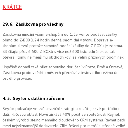
KRÁTCE
29. 6.
Zásilkovna pro všechny
Zásilkovna umožní všem e-shopům od 1. července podávat zásilky
přímo do Z-BOXů, 24 hodin denně, sedm dní v týdnu. Doprava e-
shopům zlevní, protože samotné podání zásilky do Z-BOXu je zdarma.
Síť čítající přes 6 500 Z-BOXů s více než 600 tisíci schránek se tak
otevírá i tomu nejmenšímu obchodníkovi za velmi příznivých podmínek.
Úspěšně dopadl také pilot sobotního doručení v Praze, Brně a Ostravě,
Zásilkovna proto v těchto městech přechází z testovacího režimu do
ostrého provozu.
4. 5.
Seyfor s dalším zářezem
Seyfor pokračuje ve své akviziční strategii a rozšiřuje své portfolio o
další klíčovou oblast. Nově získává 40% podíl ve společnosti Raynet,
českém výrobci stejnojmenného cloudového CRM systému.
Raynet patří
mezi nejvýznamnější dodavatele CRM řešení pro menší a středně velké