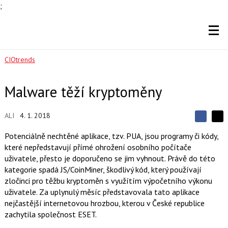
;
CIOtrends
Malware těží kryptoměny
ALI
4. 1. 2018
S
S
S
d
d
d
Potenciálně nechtěné aplikace, tzv. PUA, jsou programy či kódy,
í
í
í
které nepředstavují přímé ohrožení osobního počítače
l
l
e
e
uživatele, přesto je doporučeno se jim vyhnout. Právě do této
l
j
j
kategorie spadá JS/CoinMiner, škodlivý kód, který používají
t
e
t
e
e
zločinci pro těžbu kryptoměn s využítím výpočetního výkonu
t
n
n
uživatele. Za uplynulý měsíc představovala tato aplikace
a
a
F
s
nejčastější internetovou hrozbou, kterou v České republice
a
í
zachytila společnost ESET.
c
t
e
i