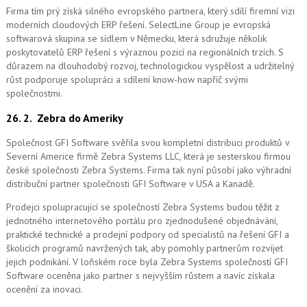
Firma tím prý získá silného evropského partnera, který sdílí firemní vizi
moderních cloudových ERP řešení.
SelectLine Group je evropská
softwarová skupina se sídlem v Německu, která sdružuje několik
poskytovatelů ERP řešení s výraznou pozicí na regionálních trzích. S
důrazem na dlouhodobý rozvoj, technologickou vyspělost a udržitelný
růst podporuje spolupráci a sdílení know-how napříč svými
společnostmi.
26. 2.
Zebra do Ameriky
Společnost GFI Software svěřila svou kompletní distribuci produktů v
Severní Americe firmě Zebra Systems LLC, která je sesterskou firmou
české společnosti Zebra Systems. Firma tak nyní působí jako výhradní
distribuční partner společnosti GFI Software v USA a Kanadě.
Prodejci spolupracující se společností Zebra Systems budou těžit z
jednotného internetového portálu pro zjednodušené objednávání,
praktické technické a prodejní podpory od specialistů na řešení GFI a
školicích programů navržených tak, aby pomohly partnerům rozvíjet
jejich podnikání. V loňském roce byla Zebra Systems společností GFI
Software oceněna jako partner s nejvyšším růstem a navíc získala
ocenění za inovaci.