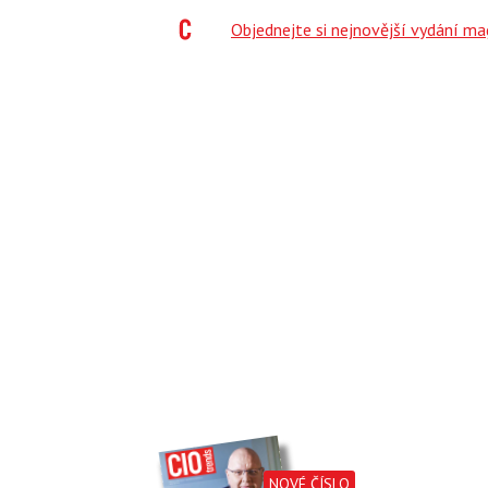
;
Objednejte si nejnovější vydání m
NOVÉ ČÍSLO