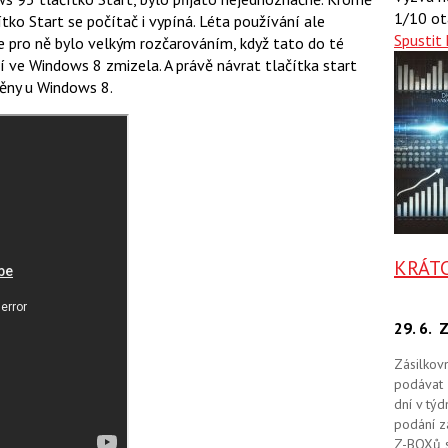
a
a
1/10 ot
tko Start se počítač i vypíná. Léta používání ale
F
s
a
Spustit 
í
, že pro ně bylo velkým rozčarováním, když tato do té
c
t
 ve Windows 8 zmizela. A právě návrat tlačítka start
e
i
b
X
měny u Windows 8.
o
o
k
u
KRÁT
29. 6.
Z
Zásilkov
podávat 
dní v tý
podání zá
Z-BOXů s 