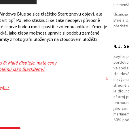
nejmenší
Windows Blue se sice tlačítko Start znovu objeví, ale
Úspěšně 
art tip“. Po jeho stisknutí se také neobjeví původně
Brně a O
přechází
ré teprve budou moci spustit zvolenou aplikaci. Změn je
etická, jako třeba možnost upravit si podobu zamčené
ímky z fotografií uložených na cloudovém úložišti
4. 5.
Se
Seyfor po
portfolio
 8: Malé displeje, malé ceny
ve spole
blémů jako BlackBerry?
cloudov
G+
nejvýzna
středně 
chybu?
je dlouho
nástroj 
obchodní
jako sam
Martinem
60% podí