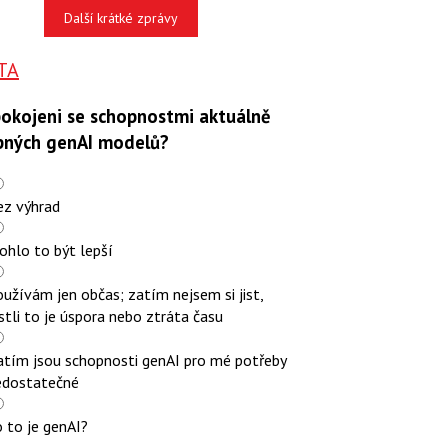
Další krátké zprávy
TA
pokojeni se schopnostmi aktuálně
pných genAI modelů?
ez výhrad
ohlo to být lepší
užívám jen občas; zatím nejsem si jist,
stli to je úspora nebo ztráta času
atím jsou schopnosti genAI pro mé potřeby
edostatečné
 to je genAI?