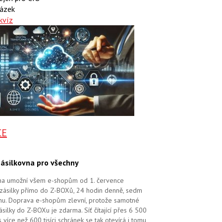
ázek
kvíz
CE
ásilkovna pro všechny
na umožní všem e-shopům od 1. července
zásilky přímo do Z-BOXů, 24 hodin denně, sedm
dnu. Doprava e-shopům zlevní, protože samotné
silky do Z-BOXu je zdarma. Síť čítající přes 6 500
více než 600 tisíci schránek se tak otevírá i tomu