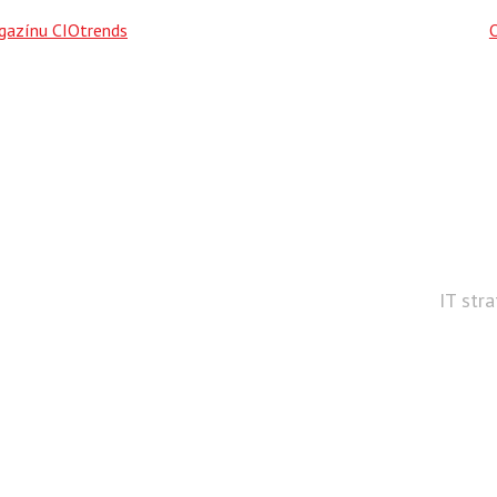
agazínu CIOtrends
IT str