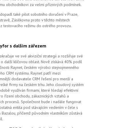
mu obchodníkovi za velmi příznivých podmínek.
dopadl také pilot sobotního doručení v Praze,
stravě, Zásilkovna proto v těchto městech
 z testovacího režimu do ostrého provozu.
yfor s dalším zářezem
kračuje ve své akviziční strategii a rozšiřuje své
 o další klíčovou oblast. Nově získává 40% podíl
čnosti Raynet, českém výrobci stejnojmenného
ého CRM systému.
Raynet patří mezi
mnější dodavatele CRM řešení pro menší a
velké firmy na českém trhu. Jeho cloudový systém
době využíván firmami, které hledají efektivní
pro řízení obchodu, zákaznických vztahů a
ch procesů. Společnost bude i nadále fungovat
ostatná entita pod stávajícím vedením v čele s
 Bazalou, přičemž původním vlastníkům zůstává
l.