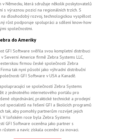
m v Německu, která sdružuje několik poskytovatelů
í s výraznou pozicí na regionálních trzích. S
na dlouhodobý rozvoj, technologickou vyspělost
elný růst podporuje spolupráci a sdílení know-how
vými společnostmi.
ebra do Ameriky
st GFI Software svěřila svou kompletní distribuci
 v Severní Americe firmě Zebra Systems LLC,
 sesterskou firmou české společnosti Zebra
Firma tak nyní působí jako výhradní distribuční
společnosti GFI Software v USA a Kanadě.
 spolupracující se společností Zebra Systems
žit z jednotného internetového portálu pro
šené objednávání, praktické technické a prodejní
od specialistů na řešení GFI a školicích programů
ch tak, aby pomohly partnerům rozvíjet jejich
í. V loňském roce byla Zebra Systems
stí GFI Software oceněna jako partner s
 růstem a navíc získala ocenění za inovaci.