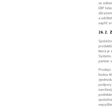
se sídle
ERP řešen
důrazem 
a udržit
napříč s
26. 2.
Z
Společno
produktů
která je
Systems. 
partner 
Prodejci
budou tě
zjednodu
podpory 
navržený
podnikán
společno
nejvyšším