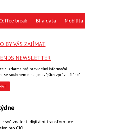
Coffee break
BI a data
Mobilita
Cloud
Hardwa
 BY VÁS ZAJÍMAT
RENDS NEWSLETTER
te si zdarma náš pravidelný informační
er se souhrnem nejzajímavějších zpráv a článků.
NAT
týdne
te své znalosti digitální transformace:
ejen pro CIO