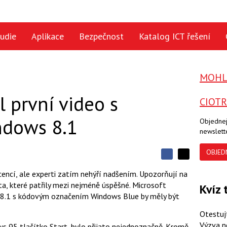
udie
Aplikace
Bezpečnost
Katalog ICT řešení
MOHLO
l první video s
CIOT
ndows 8.1
Objednej
newslett
OBJED
S
S
S
d
d
d
cencí, ale experti zatím nehýří nadšením. Upozorňují na
í
í
í
ta, které patřily mezi nejméně úspěšné. Microsoft
l
Kvíz 
l
e
e
s 8.1 s kódovým označením Windows Blue by měly být
l
j
j
t
e
t
Otestuj
e
e
t
n
n
Výzva n
ws 95 tlačítko Start, bylo přijato nejednoznačně. Kromě