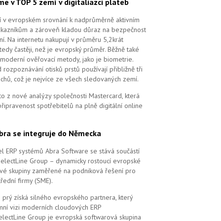
me v TOP 5 zemí v digitaliazci plateb
ří v evropském srovnání k nadprůměrně aktivním
ákazníkům a zároveň kladou důraz na bezpečnost
ní. Na internetu nakupují v průměru 5,2krát
tedy častěji, než je evropský průměr. Běžně také
 moderní ověřovací metody, jako je biometrie.
 rozpoznávání otisků prstů používají přibližně tři
echů, což je nejvíce ze všech sledovaných zemí.
to z nové analýzy společnosti Mastercard, která
řipravenost spotřebitelů na plně digitální online
bra se integruje do Německa
l ERP systémů Abra Software se stává součástí
SelectLine Group – dynamicky rostoucí evropské
vé skupiny zaměřené na podniková řešení pro
řední firmy (SME).
 prý získá silného evropského partnera, který
remní vizi moderních cloudových ERP
electLine Group je evropská softwarová skupina