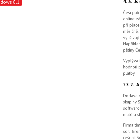
4. 3.
Js
ndows 8.1
Češi pat
online z
při place
měsíčně, 
využívají
Například
pětiny Č
Vyplývá 
hodnotí p
platby.
27. 2.
A
Dodavate
skupiny 
softwaro
malé a st
Firma tím
sdílí fi
řešení.
S