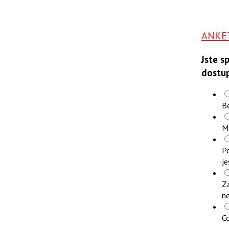
ANKE
Jste s
dostu
B
M
Po
je
Z
n
Co