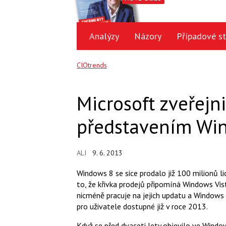
Analýzy
Názory
Případové st
CIOtrends
Microsoft zveřejni
představením Wi
ALI
9. 6. 2013
Windows 8 se sice prodalo již 100 milionů li
to, že křivka prodejů připomíná Windows Vis
nicméně pracuje na jejich updatu a Window
pro uživatele dostupné již v roce 2013.
Když se před dvaceti lety objevilo ve Windo