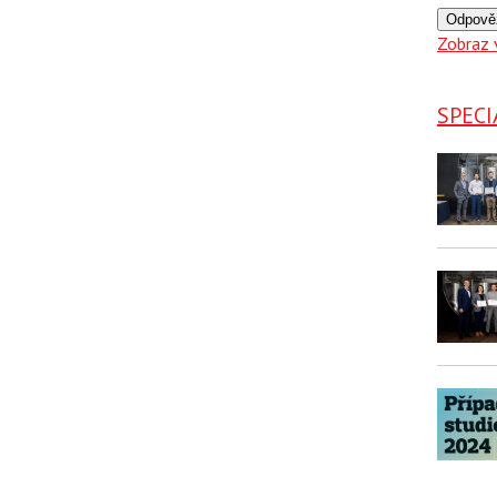
Odpově
Zobraz 
SPECI