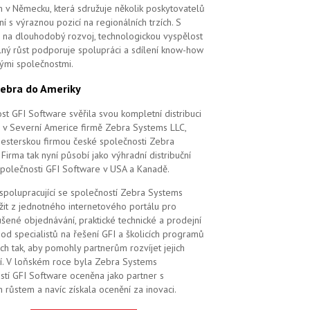
m v Německu, která sdružuje několik poskytovatelů
í s výraznou pozicí na regionálních trzích. S
na dlouhodobý rozvoj, technologickou vyspělost
elný růst podporuje spolupráci a sdílení know-how
vými společnostmi.
ebra do Ameriky
st GFI Software svěřila svou kompletní distribuci
 v Severní Americe firmě Zebra Systems LLC,
 sesterskou firmou české společnosti Zebra
Firma tak nyní působí jako výhradní distribuční
společnosti GFI Software v USA a Kanadě.
 spolupracující se společností Zebra Systems
žit z jednotného internetového portálu pro
šené objednávání, praktické technické a prodejní
od specialistů na řešení GFI a školicích programů
ch tak, aby pomohly partnerům rozvíjet jejich
í. V loňském roce byla Zebra Systems
stí GFI Software oceněna jako partner s
 růstem a navíc získala ocenění za inovaci.