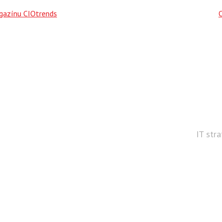
agazínu CIOtrends
IT str