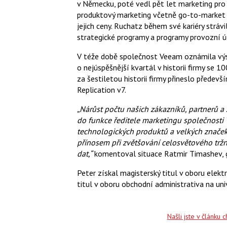
v Německu, poté vedl pět let marketing pro 
produktový marketing včetně go-to-market 
jejich ceny. Ruchatz během své kariéry stráv
strategické programy a programy provozní úč
V téže době společnost Veeam oznámila výsl
o nejúspěšnější kvartál v historii firmy se
za šestiletou historii firmy přineslo před
Replication v7.
„Nárůst počtu našich zákazníků, partnerů a
do funkce ředitele marketingu společnosti
technologických produktů a velkých znače
přínosem při zvětšování celosvětového trž
dat,“
komentoval situace Ratmir Timashev, g
Peter získal magisterský titul v oboru elek
titul v oboru obchodní administrativa na u
Našli jste v článku 