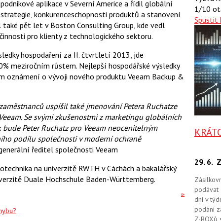
podnikové aplikace v Severní Americe a řídil globální
t
e
t
1/10 ot
e
e
strategie, konkurenceschopnosti produktů a stanovení
t
n
Spustit 
n
il také pět let v Boston Consulting Group, kde vedl
a
a
F
s
innosti pro klienty z technologického sektoru.
a
í
c
t
edky hospodaření za II. čtvrtletí 2013, jde
e
i
b
X
 100% meziročním růstem. Nejlepší hospodářské výsledky
o
evším oznámení o vývoji nového produktu Veeam Backup &
o
k
u
 zaměstnanců uspíšil také jmenování Petera Ruchatze
 Veeam. Se svými zkušenostmi z marketingu globálních
k bude Peter Ruchatz pro Veeam neocenitelným
KRÁT
ního podílu společnosti v moderní ochraně
enerální ředitel společnosti Veeam
29. 6.
Z
trotechnika na univerzitě RWTH v Cáchách a bakalářský
niverzitě Duale Hochschule Baden-Württemberg.
Zásilkov
podávat 
G+
dní v tý
podání zá
chybu?
Z-BOXů s 