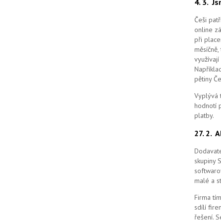
4. 3.
Js
Češi pat
online z
při place
měsíčně, 
využívají
Například
pětiny Č
Vyplývá 
hodnotí p
platby.
27. 2.
A
Dodavate
skupiny 
softwaro
malé a st
Firma tím
sdílí fi
řešení.
S