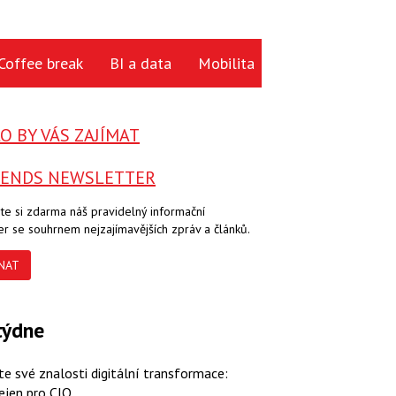
Coffee break
BI a data
Mobilita
Cloud
Hardwa
 BY VÁS ZAJÍMAT
RENDS NEWSLETTER
te si zdarma náš pravidelný informační
er se souhrnem nejzajímavějších zpráv a článků.
NAT
týdne
te své znalosti digitální transformace:
ejen pro CIO