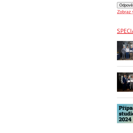
Odpově
Zobraz 
SPECI