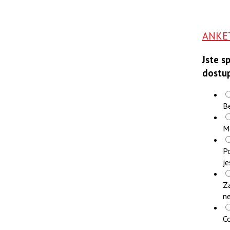
ANKE
Jste s
dostu
B
M
Po
je
Z
n
Co