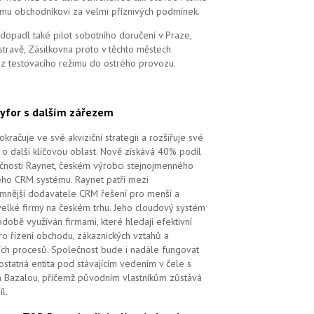
mu obchodníkovi za velmi příznivých podmínek.
dopadl také pilot sobotního doručení v Praze,
stravě, Zásilkovna proto v těchto městech
 z testovacího režimu do ostrého provozu.
yfor s dalším zářezem
kračuje ve své akviziční strategii a rozšiřuje své
 o další klíčovou oblast. Nově získává 40% podíl
čnosti Raynet, českém výrobci stejnojmenného
ého CRM systému.
Raynet patří mezi
mnější dodavatele CRM řešení pro menší a
velké firmy na českém trhu. Jeho cloudový systém
době využíván firmami, které hledají efektivní
pro řízení obchodu, zákaznických vztahů a
ch procesů. Společnost bude i nadále fungovat
ostatná entita pod stávajícím vedením v čele s
 Bazalou, přičemž původním vlastníkům zůstává
l.