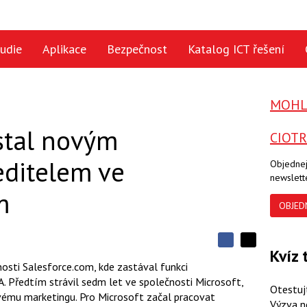
udie
Aplikace
Bezpečnost
Katalog ICT řešení
MOHLO
stal novým
CIOT
ditelem ve
Objednej
newslett
m
OBJED
S
S
Kvíz 
S
d
d
d
osti Salesforce.com, kde zastával funkci
í
í
í
. Předtím strávil sedm let ve společnosti Microsoft,
l
l
Otestuj
e
e
vému marketingu. Pro Microsoft začal pracovat
l
j
Výzva n
j