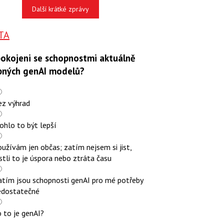
Další krátké zprávy
TA
pokojeni se schopnostmi aktuálně
pných genAI modelů?
ez výhrad
ohlo to být lepší
užívám jen občas; zatím nejsem si jist,
stli to je úspora nebo ztráta času
atím jsou schopnosti genAI pro mé potřeby
edostatečné
 to je genAI?