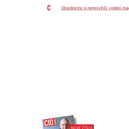
;
Objednejte si nejnovější vydání m
NOVÉ ČÍSLO