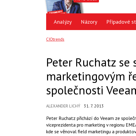
Analýzy
Názory
Případové st
CIOtrends
Peter Ruchatz se 
marketingovým ře
společnosti Veea
ALEXANDER LICHÝ
31. 7. 2013
Peter Ruchatz přichází do Veeam ze společn
viceprezidenta pro marketing v regionu EMEA
kde se věnoval field marketingu a produkto