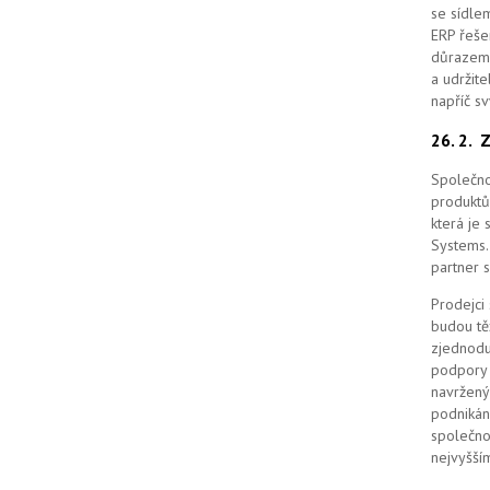
se sídle
ERP řešen
důrazem 
a udržit
napříč s
26. 2.
Z
Společno
produktů
která je
Systems. 
partner 
Prodejci
budou tě
zjednodu
podpory 
navržený
podnikán
společno
nejvyšším