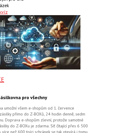
ázek
kvíz
CE
ásilkovna pro všechny
na umožní všem e-shopům od 1. července
zásilky přímo do Z-BOXů, 24 hodin denně, sedm
dnu. Doprava e-shopům zlevní, protože samotné
silky do Z-BOXu je zdarma. Síť čítající přes 6 500
více než 600 tisíci schránek se tak otevírá i tomu