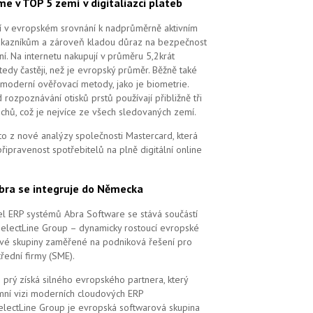
me v TOP 5 zemí v digitaliazci plateb
ří v evropském srovnání k nadprůměrně aktivním
ákazníkům a zároveň kladou důraz na bezpečnost
ní. Na internetu nakupují v průměru 5,2krát
tedy častěji, než je evropský průměr. Běžně také
 moderní ověřovací metody, jako je biometrie.
 rozpoznávání otisků prstů používají přibližně tři
echů, což je nejvíce ze všech sledovaných zemí.
to z nové analýzy společnosti Mastercard, která
řipravenost spotřebitelů na plně digitální online
bra se integruje do Německa
l ERP systémů Abra Software se stává součástí
SelectLine Group – dynamicky rostoucí evropské
vé skupiny zaměřené na podniková řešení pro
řední firmy (SME).
 prý získá silného evropského partnera, který
remní vizi moderních cloudových ERP
electLine Group je evropská softwarová skupina