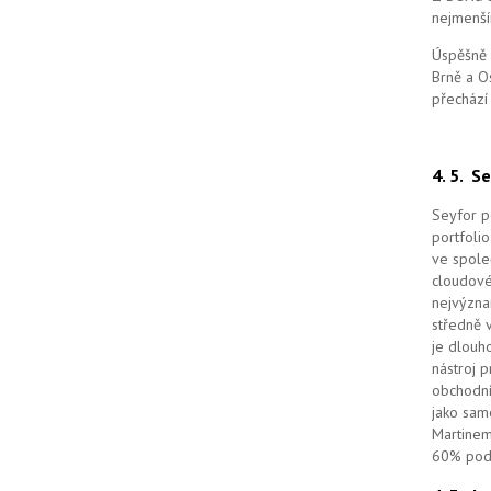
nejmenší
Úspěšně 
Brně a O
přechází
4. 5.
Se
Seyfor po
portfolio
ve spole
cloudov
nejvýzna
středně 
je dlouho
nástroj 
obchodní
jako sam
Martinem
60% podí