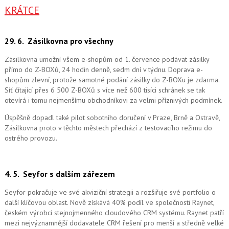
KRÁTCE
29. 6.
Zásilkovna pro všechny
Zásilkovna umožní všem e-shopům od 1. července podávat zásilky
přímo do Z-BOXů, 24 hodin denně, sedm dní v týdnu. Doprava e-
shopům zlevní, protože samotné podání zásilky do Z-BOXu je zdarma.
Síť čítající přes 6 500 Z-BOXů s více než 600 tisíci schránek se tak
otevírá i tomu nejmenšímu obchodníkovi za velmi příznivých podmínek.
Úspěšně dopadl také pilot sobotního doručení v Praze, Brně a Ostravě,
Zásilkovna proto v těchto městech přechází z testovacího režimu do
ostrého provozu.
4. 5.
Seyfor s dalším zářezem
Seyfor pokračuje ve své akviziční strategii a rozšiřuje své portfolio o
další klíčovou oblast. Nově získává 40% podíl ve společnosti Raynet,
českém výrobci stejnojmenného cloudového CRM systému.
Raynet patří
mezi nejvýznamnější dodavatele CRM řešení pro menší a středně velké