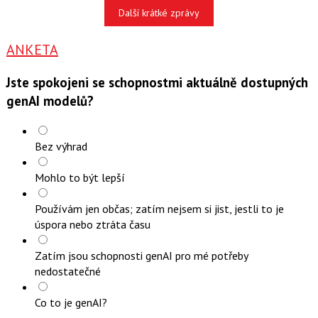
Další krátké zprávy
ANKETA
Jste spokojeni se schopnostmi aktuálně dostupných
genAI modelů?
Bez výhrad
Mohlo to být lepší
Používám jen občas; zatím nejsem si jist, jestli to je
úspora nebo ztráta času
Zatím jsou schopnosti genAI pro mé potřeby
nedostatečné
Co to je genAI?