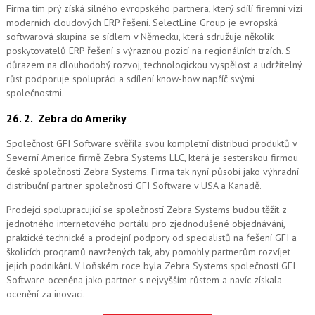
Firma tím prý získá silného evropského partnera, který sdílí firemní vizi
moderních cloudových ERP řešení.
SelectLine Group je evropská
softwarová skupina se sídlem v Německu, která sdružuje několik
poskytovatelů ERP řešení s výraznou pozicí na regionálních trzích. S
důrazem na dlouhodobý rozvoj, technologickou vyspělost a udržitelný
růst podporuje spolupráci a sdílení know-how napříč svými
společnostmi.
26. 2.
Zebra do Ameriky
Společnost GFI Software svěřila svou kompletní distribuci produktů v
Severní Americe firmě Zebra Systems LLC, která je sesterskou firmou
české společnosti Zebra Systems. Firma tak nyní působí jako výhradní
distribuční partner společnosti GFI Software v USA a Kanadě.
Prodejci spolupracující se společností Zebra Systems budou těžit z
jednotného internetového portálu pro zjednodušené objednávání,
praktické technické a prodejní podpory od specialistů na řešení GFI a
školicích programů navržených tak, aby pomohly partnerům rozvíjet
jejich podnikání. V loňském roce byla Zebra Systems společností GFI
Software oceněna jako partner s nejvyšším růstem a navíc získala
ocenění za inovaci.