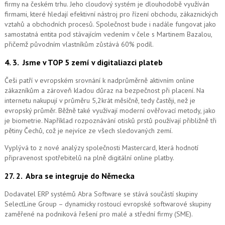
firmy na českém trhu. Jeho cloudový systém je dlouhodobě využíván
firmami, které hledají efektivní nástroj pro řízení obchodu, zákaznických
vztahů a obchodních procesů. Společnost bude i nadále fungovat jako
samostatná entita pod stávajícím vedením v čele s Martinem Bazalou,
přičemž původním vlastníkům zůstává 60% podíl.
4. 3.
Jsme v TOP 5 zemí v digitaliazci plateb
Češi patří v evropském srovnání k nadprůměrně aktivním online
zákazníkům a zároveň kladou důraz na bezpečnost při placení. Na
internetu nakupují v průměru 5,2krát měsíčně, tedy častěji, než je
evropský průměr. Běžně také využívají moderní ověřovací metody, jako
je biometrie. Například rozpoznávání otisků prstů používají přibližně tři
pětiny Čechů, což je nejvíce ze všech sledovaných zemí.
Vyplývá to z nové analýzy společnosti Mastercard, která hodnotí
připravenost spotřebitelů na plně digitální online platby.
27. 2.
Abra se integruje do Německa
Dodavatel ERP systémů Abra Software se stává součástí skupiny
SelectLine Group – dynamicky rostoucí evropské softwarové skupiny
zaměřené na podniková řešení pro malé a střední firmy (SME).