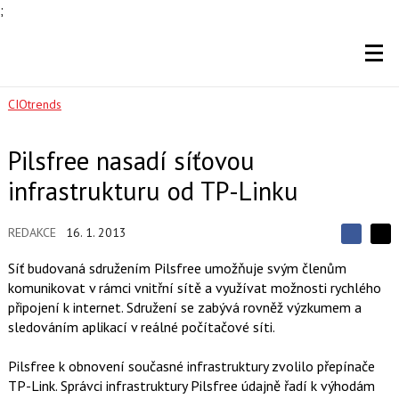
;
CIOtrends
Pilsfree nasadí síťovou
infrastrukturu od TP-Linku
REDAKCE
16. 1. 2013
S
S
S
d
d
d
Síť budovaná sdružením Pilsfree umožňuje svým členům
í
í
í
komunikovat v rámci vnitřní sítě a využívat možnosti rychlého
l
l
e
e
připojení k internet. Sdružení se zabývá rovněž výzkumem a
l
j
j
sledováním aplikací v reálné počítačové síti.
t
e
t
e
e
t
n
n
Pilsfree k obnovení současné infrastruktury zvolilo přepínače
a
a
F
s
TP-Link. Správci infrastruktury Pilsfree údajně řadí k výhodám
a
í