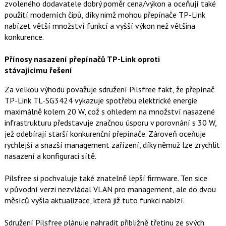
zvoleného dodavatele dobrý poměr cena/výkon a oceňují také
c
t
e
i
použití moderních čipů, díky nimž mohou přepínače TP-Link
b
X
nabízet větší množství funkcí a vyšší výkon než většina
o
o
konkurence.
k
u
Přínosy nasazení přepínačů TP-Link oproti
stávajícímu řešení
Za velkou výhodu považuje sdružení Pilsfree fakt, že přepínač
TP-Link TL-SG3424 vykazuje spotřebu elektrické energie
maximálně kolem 20 W, což s ohledem na množství nasazené
infrastrukturu představuje značnou úsporu v porovnání s 30 W,
jež odebírají starší konkurenční přepínače. Zároveň oceňuje
rychlejší a snazší management zařízení, díky němuž lze zrychlit
nasazení a konfiguraci sítě.
Pilsfree si pochvaluje také znatelně lepší firmware. Ten sice
v původní verzi nezvládal VLAN pro management, ale do dvou
měsíců vyšla aktualizace, která již tuto funkci nabízí.
Sdružení Pilsfree plánuje nahradit přibližně třetinu ze svých