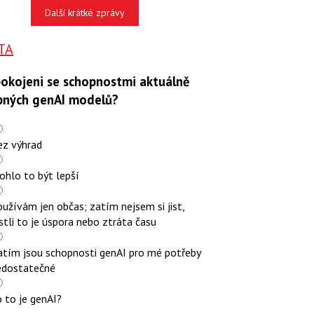
Další krátké zprávy
TA
pokojeni se schopnostmi aktuálně
pných genAI modelů?
ez výhrad
ohlo to být lepší
užívám jen občas; zatím nejsem si jist,
stli to je úspora nebo ztráta času
atím jsou schopnosti genAI pro mé potřeby
edostatečné
 to je genAI?