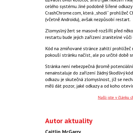
celého systému. Jiné podobně šířené odkazy 
CrashChrome.com, která „shodí“ prohlížeč 
(včetně Androidu), avšak nezpůsobí restart.
Zlomyslný žert se masově rozšířil před něko
restartu bude jejich zařízení zranitelné vů
Kód na zmiňované stránce zahltí prohlížeč 
pokouší stránku načíst, ale po určité době s
Stránka není nebezpečná (kromě potenciální
nenainstaluje do zařízení žádný škodlivý kó
odkazu je skutečná zlomyslnost, jíž se nechal
měli dát pozor, jaké odkazy a od koho otevír
Našli jste v článku 
Autor aktuality
Caitlin McGarry