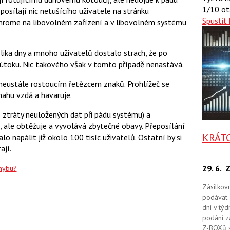
a
a
1/10 ot
posílají nic netušícího uživatele na stránku
F
s
a
Spustit 
í
Chrome na libovolném zařízení a v libovolném systému
c
t
e
i
b
X
o
lika dny a mnoho uživatelů dostalo strach, že po
o
či útoku. Nic takového však v tomto případě nenastává.
k
u
neustále rostoucím řetězcem znaků. Prohlížeč se
nahu vzdá a havaruje.
 ztráty neuložených dat při pádu systému) a
d, ale obtěžuje a vyvolává zbytečné obavy. Přeposílání
KRÁT
o napálit již okolo 100 tisíc uživatelů. Ostatní by si
ají.
29. 6.
Z
chybu?
Zásilkov
podávat 
dní v tý
podání zá
Z-BOXů s 