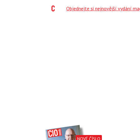
;
Objednejte si nejnovější vydání m
NOVÉ ČÍSLO