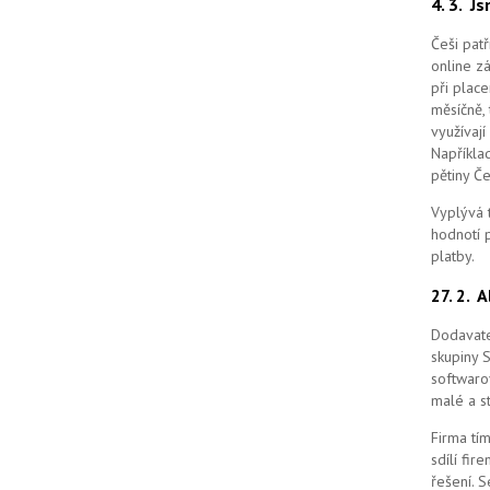
4. 3.
Js
Češi pat
online z
při place
měsíčně, 
využívají
Například
pětiny Č
Vyplývá 
hodnotí p
platby.
27. 2.
A
Dodavate
skupiny 
softwaro
malé a st
Firma tím
sdílí fi
řešení.
S