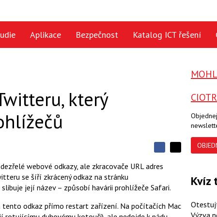
udie
Aplikace
Bezpečnost
Katalog ICT řešení
MOHLO
witteru, který
CIOT
ohlížečů
Objednej
newslett
OBJED
S
S
S
d
d
d
 podezřelé webové odkazy, ale zkracovače URL adres
í
í
í
witteru se šíří zkrácený odkaz na stránku
l
Kvíz 
l
e
e
slibuje její název – způsobí havárii prohlížeče Safari.
l
j
j
t
e
t
Otestuj
a tento odkaz přímo restart zařízení. Na počítačích Mac
e
e
t
n
n
Výzva n
kají rotujícímu duhovému kotouči), ale nedojde k pádu