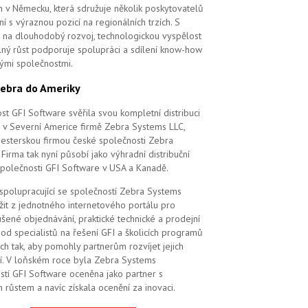
m v Německu, která sdružuje několik poskytovatelů
í s výraznou pozicí na regionálních trzích. S
na dlouhodobý rozvoj, technologickou vyspělost
elný růst podporuje spolupráci a sdílení know-how
vými společnostmi.
ebra do Ameriky
st GFI Software svěřila svou kompletní distribuci
 v Severní Americe firmě Zebra Systems LLC,
 sesterskou firmou české společnosti Zebra
Firma tak nyní působí jako výhradní distribuční
společnosti GFI Software v USA a Kanadě.
 spolupracující se společností Zebra Systems
žit z jednotného internetového portálu pro
šené objednávání, praktické technické a prodejní
od specialistů na řešení GFI a školicích programů
ch tak, aby pomohly partnerům rozvíjet jejich
í. V loňském roce byla Zebra Systems
stí GFI Software oceněna jako partner s
 růstem a navíc získala ocenění za inovaci.