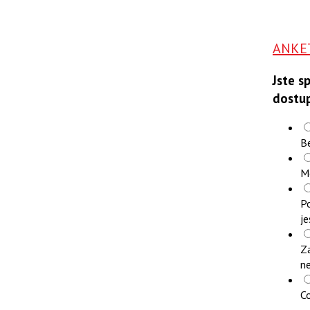
ANKE
Jste s
dostu
B
M
Po
je
Z
n
Co