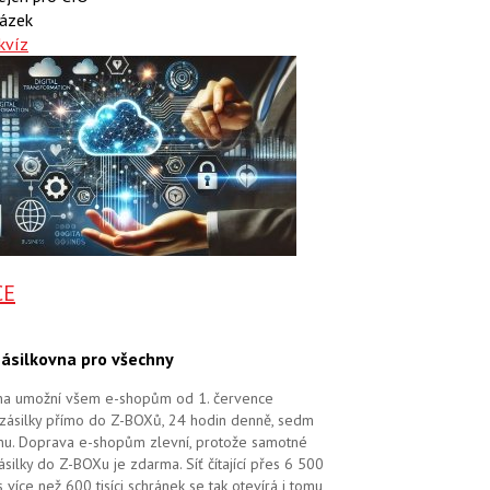
ázek
kvíz
CE
ásilkovna pro všechny
na umožní všem e-shopům od 1. července
zásilky přímo do Z-BOXů, 24 hodin denně, sedm
dnu. Doprava e-shopům zlevní, protože samotné
silky do Z-BOXu je zdarma. Síť čítající přes 6 500
více než 600 tisíci schránek se tak otevírá i tomu