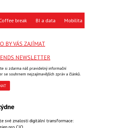
Coffee break
BI a data
Mobilita
Cloud
Hardwa
 BY VÁS ZAJÍMAT
RENDS NEWSLETTER
te si zdarma náš pravidelný informační
er se souhrnem nejzajímavějších zpráv a článků.
NAT
týdne
te své znalosti digitální transformace:
ejen pro CIO