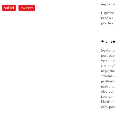
nejmenší
safari
twitter
Úspěšně 
Brně a O
přechází
4. 5.
Se
Seyfor po
portfolio
ve spole
cloudov
nejvýzna
středně 
je dlouho
nástroj 
obchodní
jako sam
Martinem
60% podí