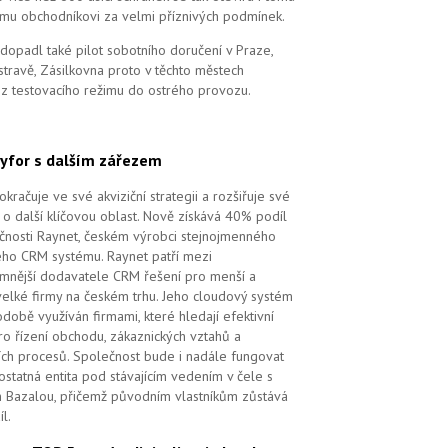
mu obchodníkovi za velmi příznivých podmínek.
dopadl také pilot sobotního doručení v Praze,
stravě, Zásilkovna proto v těchto městech
 z testovacího režimu do ostrého provozu.
yfor s dalším zářezem
kračuje ve své akviziční strategii a rozšiřuje své
 o další klíčovou oblast. Nově získává 40% podíl
čnosti Raynet, českém výrobci stejnojmenného
ého CRM systému.
Raynet patří mezi
mnější dodavatele CRM řešení pro menší a
velké firmy na českém trhu. Jeho cloudový systém
době využíván firmami, které hledají efektivní
pro řízení obchodu, zákaznických vztahů a
ch procesů. Společnost bude i nadále fungovat
ostatná entita pod stávajícím vedením v čele s
 Bazalou, přičemž původním vlastníkům zůstává
l.