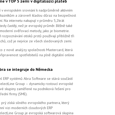
me v TOP 5 zemí v digitaliazci plateb
ří v evropském srovnání k nadprůměrně aktivním
ákazníkům a zároveň kladou důraz na bezpečnost
ní. Na internetu nakupují v průměru 5,2krát
tedy častěji, než je evropský průměr. Běžně také
 moderní ověřovací metody, jako je biometrie.
 rozpoznávání otisků prstů používají přibližně tři
echů, což je nejvíce ze všech sledovaných zemí.
to z nové analýzy společnosti Mastercard, která
řipravenost spotřebitelů na plně digitální online
bra se integruje do Německa
l ERP systémů Abra Software se stává součástí
SelectLine Group – dynamicky rostoucí evropské
vé skupiny zaměřené na podniková řešení pro
řední firmy (SME).
 prý získá silného evropského partnera, který
remní vizi moderních cloudových ERP
electLine Group je evropská softwarová skupina