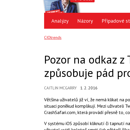
Analýzy
Názory
Případové st
CIOtrends
Pozor na odkaz z T
způsobuje pád pr
CAITLIN MCGARRY
1. 2. 2016
Většina uživatelů již ví, že nemá klikat na
situaci poněkud komplikují. Mezi uživateli T
CrashSafari.com, která provádí přesně to, co 
V systému iOS způsobí kliknutí či tapnutí n
uživatel uvidí kolotoč smrti (jak někteří ří