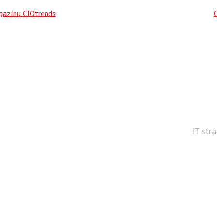
agazínu CIOtrends
IT str