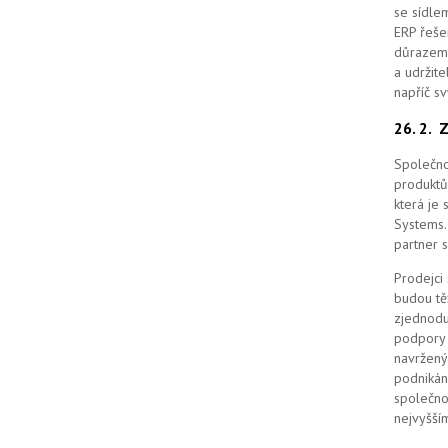
se sídle
ERP řešen
důrazem 
a udržit
napříč s
26. 2.
Z
Společno
produktů
která je
Systems. 
partner 
Prodejci
budou tě
zjednodu
podpory 
navržený
podnikán
společno
nejvyšším