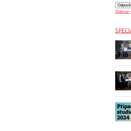
Odpově
Zobraz 
SPECI