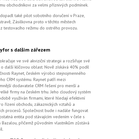
mu obchodníkovi za velmi příznivých podmínek.
dopadl také pilot sobotního doručení v Praze,
stravě, Zásilkovna proto v těchto městech
 z testovacího režimu do ostrého provozu.
yfor s dalším zářezem
kračuje ve své akviziční strategii a rozšiřuje své
 o další klíčovou oblast. Nově získává 40% podíl
čnosti Raynet, českém výrobci stejnojmenného
ého CRM systému.
Raynet patří mezi
mnější dodavatele CRM řešení pro menší a
velké firmy na českém trhu. Jeho cloudový systém
době využíván firmami, které hledají efektivní
pro řízení obchodu, zákaznických vztahů a
ch procesů. Společnost bude i nadále fungovat
ostatná entita pod stávajícím vedením v čele s
 Bazalou, přičemž původním vlastníkům zůstává
l.