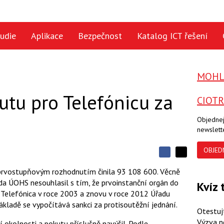
udie
Aplikace
Bezpečnost
Katalog ICT řešení
MOHLO
tu pro Telefónicu za
CIOT
Objednej
newslett
OBJED
S
S
S
d
d
d
prvostupňovým rozhodnutím činila 93 108 600. Věcně
í
í
í
a ÚOHS nesouhlasil s tím, že prvoinstanční orgán do
l
Kvíz 
l
e
e
t Telefónica v roce 2003 a znovu v roce 2012 Úřadu
l
j
j
ákladě se vypočítává sankci za protisoutěžní jednání.
t
e
t
Otestuj
e
e
t
n
n
Výzva n
í okolnosti a pokutu příslušně navýšil. Podle