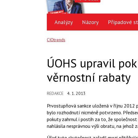
Analýzy
Názory
Případové st
CIOtrends
ÚOHS upravil poku
věrnostní rabaty
REDAKCE
4. 1. 2013
Prvostupňová sankce uložená v říjnu 2012 
bylo rozhodnutí nicméně potvrzeno. Předsed
pokuty zahrnul i postih za to, že společnos
nahlásila nesprávnou výši obratu, na jehož z
Úřad tuto skutečnost zařadil mezi přitěžujíc