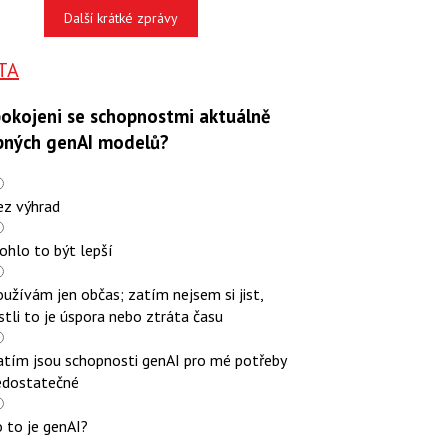
Další krátké zprávy
TA
pokojeni se schopnostmi aktuálně
pných genAI modelů?
ez výhrad
ohlo to být lepší
užívám jen občas; zatím nejsem si jist,
stli to je úspora nebo ztráta času
atím jsou schopnosti genAI pro mé potřeby
edostatečné
 to je genAI?