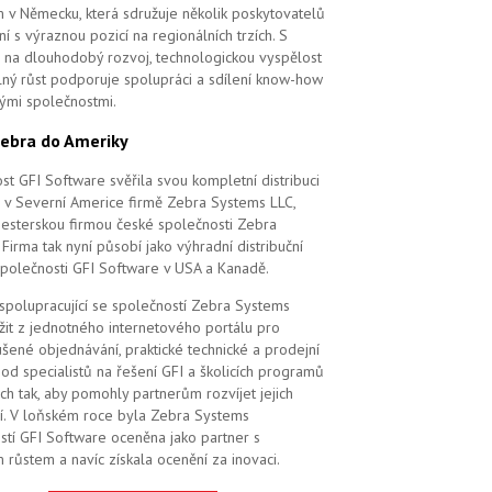
m v Německu, která sdružuje několik poskytovatelů
í s výraznou pozicí na regionálních trzích. S
na dlouhodobý rozvoj, technologickou vyspělost
elný růst podporuje spolupráci a sdílení know-how
vými společnostmi.
ebra do Ameriky
st GFI Software svěřila svou kompletní distribuci
 v Severní Americe firmě Zebra Systems LLC,
 sesterskou firmou české společnosti Zebra
Firma tak nyní působí jako výhradní distribuční
společnosti GFI Software v USA a Kanadě.
 spolupracující se společností Zebra Systems
žit z jednotného internetového portálu pro
šené objednávání, praktické technické a prodejní
od specialistů na řešení GFI a školicích programů
ch tak, aby pomohly partnerům rozvíjet jejich
í. V loňském roce byla Zebra Systems
stí GFI Software oceněna jako partner s
 růstem a navíc získala ocenění za inovaci.