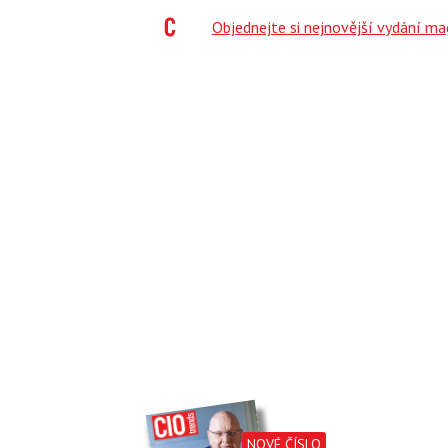
;
Objednejte si nejnovější vydání m
NOVÉ ČÍSLO