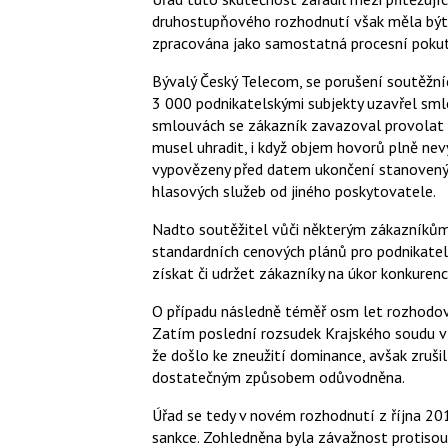
druhostupňového rozhodnutí však měla být 
zpracována jako samostatná procesní pokuta
Bývalý Český Telecom, se porušení soutěžníc
3 000 podnikatelskými subjekty uzavřel sml
smlouvách se zákazník zavazoval provolat 
musel uhradit, i když objem hovorů plně ne
vypovězeny před datem ukončení stanovený
hlasových služeb od jiného poskytovatele.
Nadto soutěžitel vůči některým zákazníkům
standardních cenových plánů pro podnikatel
získat či udržet zákazníky na úkor konkurenc
O případu následně téměř osm let rozhodova
Zatím poslední rozsudek Krajského soudu v
že došlo ke zneužití dominance, avšak zrušil
dostatečným způsobem odůvodněna.
Úřad se tedy v novém rozhodnutí z října 
sankce. Zohledněna byla závažnost protisou