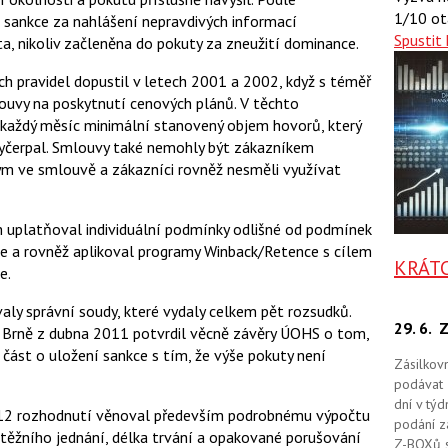
a
a
1/10 ot
sankce za nahlášení nepravdivých informací
F
s
a
Spustit 
í
, nikoliv začleněna do pokuty za zneužití dominance.
c
t
e
i
h pravidel dopustil v letech 2001 a 2002, když s téměř
b
X
o
ouvy na poskytnutí cenových plánů. V těchto
o
každý měsíc minimální stanovený objem hovorů, který
k
u
vyčerpal. Smlouvy také nemohly být zákazníkem
m ve smlouvě a zákazníci rovněž nesměli využívat
 uplatňoval individuální podmínky odlišné od podmínek
e a rovněž aplikoval programy Winback/Retence s cílem
KRÁT
e.
ly správní soudy, které vydaly celkem pět rozsudků.
29. 6.
Z
 Brně z dubna 2011 potvrdil věcně závěry ÚOHS o tom,
 část o uložení sankce s tím, že výše pokuty není
Zásilkov
podávat 
dní v tý
2012 rozhodnutí věnoval především podrobnému výpočtu
podání zá
těžního jednání, délka trvání a opakované porušování
Z-BOXů s 