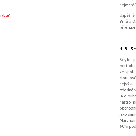
nejmenší
chybu?
Úspěšně 
Brně a O
přechází
4. 5.
Se
Seyfor po
portfolio
ve spole
cloudov
nejvýzna
středně 
je dlouho
nástroj 
obchodní
jako sam
Martinem
60% podí