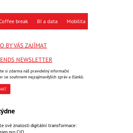
Coffee break
BI a data
Mobilita
Cloud
Hardwa
 BY VÁS ZAJÍMAT
RENDS NEWSLETTER
te si zdarma náš pravidelný informační
er se souhrnem nejzajímavějších zpráv a článků.
NAT
týdne
te své znalosti digitální transformace:
ejen pro CIO