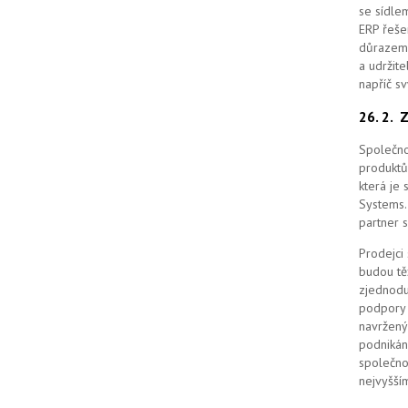
se sídle
ERP řešen
důrazem 
a udržit
napříč s
26. 2.
Z
Společno
produktů
která je
Systems. 
partner 
Prodejci
budou tě
zjednodu
podpory 
navržený
podnikán
společno
nejvyšším