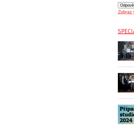
Odpově
Zobraz 
SPECI