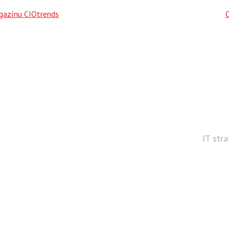
agazínu CIOtrends
IT str