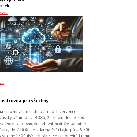
ázek
kvíz
CE
ásilkovna pro všechny
na umožní všem e-shopům od 1. července
zásilky přímo do Z-BOXů, 24 hodin denně, sedm
dnu. Doprava e-shopům zlevní, protože samotné
silky do Z-BOXu je zdarma. Síť čítající přes 6 500
více než 600 tisíci schránek se tak otevírá i tomu