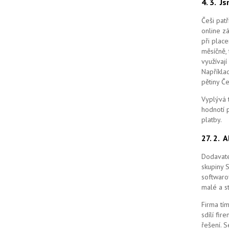
4. 3.
Js
Češi pat
online z
při place
měsíčně, 
využívají
Například
pětiny Č
Vyplývá 
hodnotí p
platby.
27. 2.
A
Dodavate
skupiny 
softwaro
malé a st
Firma tím
sdílí fi
řešení.
S