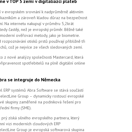
me v TOP 5 zemí v digitaliazci plateb
ří v evropském srovnání k nadprůměrně aktivním
ákazníkům a zároveň kladou důraz na bezpečnost
ní. Na internetu nakupují v průměru 5,2krát
tedy častěji, než je evropský průměr. Běžně také
 moderní ověřovací metody, jako je biometrie.
 rozpoznávání otisků prstů používají přibližně tři
echů, což je nejvíce ze všech sledovaných zemí.
to z nové analýzy společnosti Mastercard, která
řipravenost spotřebitelů na plně digitální online
bra se integruje do Německa
l ERP systémů Abra Software se stává součástí
SelectLine Group – dynamicky rostoucí evropské
vé skupiny zaměřené na podniková řešení pro
řední firmy (SME).
 prý získá silného evropského partnera, který
remní vizi moderních cloudových ERP
electLine Group je evropská softwarová skupina