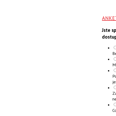
ANKE
Jste s
dostu
B
M
Po
je
Z
n
Co