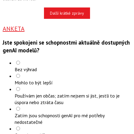
Další krátké zprávy
ANKETA
Jste spokojeni se schopnostmi aktuálně dostupných
genAI modelů?
Bez výhrad
Mohlo to být lepší
Používám jen občas; zatím nejsem si jist, jestli to je
úspora nebo ztráta času
Zatím jsou schopnosti genAI pro mé potřeby
nedostatečné