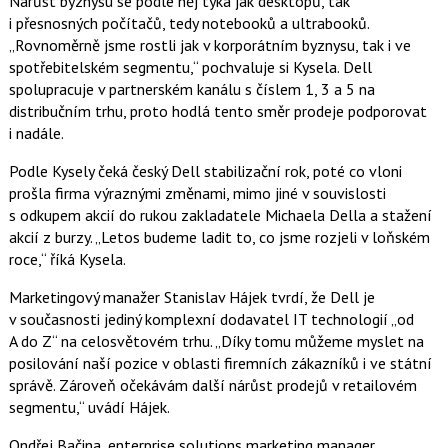
Nárůst byznysu se podle něj týká jak desktopů, tak
c
t
i přesnosných počítačů, tedy notebooků a ultrabooků.
e
i
b
X
„Rovnoměrně jsme rostli jak v korporátním byznysu, tak i ve
o
spotřebitelském segmentu,“ pochvaluje si Kysela. Dell
o
k
spolupracuje v partnerském kanálu s číslem 1, 3 a 5 na
u
distribučním trhu, proto hodlá tento směr prodeje podporovat
i nadále.
Podle Kysely čeká český Dell stabilizační rok, poté co vloni
prošla firma výraznými změnami, mimo jiné v souvislosti
s odkupem akcií do rukou zakladatele Michaela Della a stažení
akcií z burzy. „Letos budeme ladit to, co jsme rozjeli v loňském
roce,“ říká Kysela.
Marketingový manažer Stanislav Hájek tvrdí, že Dell je
v současnosti jediný komplexní dodavatel IT technologií „od
A do Z“ na celosvětovém trhu. „Díky tomu můžeme myslet na
posilování naší pozice v oblasti firemních zákazníků i ve státní
správě. Zároveň očekávám další nárůst prodejů v retailovém
segmentu,“ uvádí Hájek.
Ondřej Bačina, enterprise solutions marketing manager,