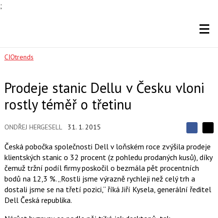
;
CIOtrends
Prodeje stanic Dellu v Česku vloni
rostly téměř o třetinu
ONDŘEJ HERGESELL
31. 1. 2015
S
S
S
d
d
d
Česká pobočka společnosti Dell v loňském roce zvýšila prodeje
í
í
í
klientských stanic o 32 procent (z pohledu prodaných kusů), díky
l
l
e
e
čemuž tržní podíl firmy poskočil o bezmála pět procentních
l
j
j
bodů na 12,3 %. „Rostli jsme výrazně rychleji než celý trh a
t
e
t
e
e
dostali jsme se na třetí pozici,“ říká Jiří Kysela, generální ředitel
t
n
n
Dell Česká republika.
a
a
F
s
a
í