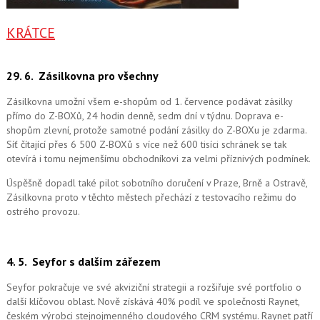
KRÁTCE
29. 6.
Zásilkovna pro všechny
Zásilkovna umožní všem e-shopům od 1. července podávat zásilky
přímo do Z-BOXů, 24 hodin denně, sedm dní v týdnu. Doprava e-
shopům zlevní, protože samotné podání zásilky do Z-BOXu je zdarma.
Síť čítající přes 6 500 Z-BOXů s více než 600 tisíci schránek se tak
otevírá i tomu nejmenšímu obchodníkovi za velmi příznivých podmínek.
Úspěšně dopadl také pilot sobotního doručení v Praze, Brně a Ostravě,
Zásilkovna proto v těchto městech přechází z testovacího režimu do
ostrého provozu.
4. 5.
Seyfor s dalším zářezem
Seyfor pokračuje ve své akviziční strategii a rozšiřuje své portfolio o
další klíčovou oblast. Nově získává 40% podíl ve společnosti Raynet,
českém výrobci stejnojmenného cloudového CRM systému.
Raynet patří