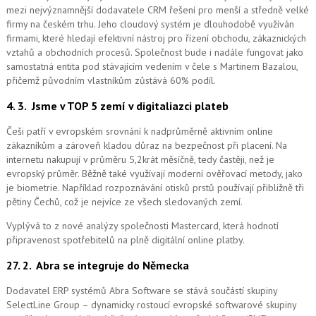
mezi nejvýznamnější dodavatele CRM řešení pro menší a středně velké
firmy na českém trhu. Jeho cloudový systém je dlouhodobě využíván
firmami, které hledají efektivní nástroj pro řízení obchodu, zákaznických
vztahů a obchodních procesů. Společnost bude i nadále fungovat jako
samostatná entita pod stávajícím vedením v čele s Martinem Bazalou,
přičemž původním vlastníkům zůstává 60% podíl.
4. 3.
Jsme v TOP 5 zemí v digitaliazci plateb
Češi patří v evropském srovnání k nadprůměrně aktivním online
zákazníkům a zároveň kladou důraz na bezpečnost při placení. Na
internetu nakupují v průměru 5,2krát měsíčně, tedy častěji, než je
evropský průměr. Běžně také využívají moderní ověřovací metody, jako
je biometrie. Například rozpoznávání otisků prstů používají přibližně tři
pětiny Čechů, což je nejvíce ze všech sledovaných zemí.
Vyplývá to z nové analýzy společnosti Mastercard, která hodnotí
připravenost spotřebitelů na plně digitální online platby.
27. 2.
Abra se integruje do Německa
Dodavatel ERP systémů Abra Software se stává součástí skupiny
SelectLine Group – dynamicky rostoucí evropské softwarové skupiny