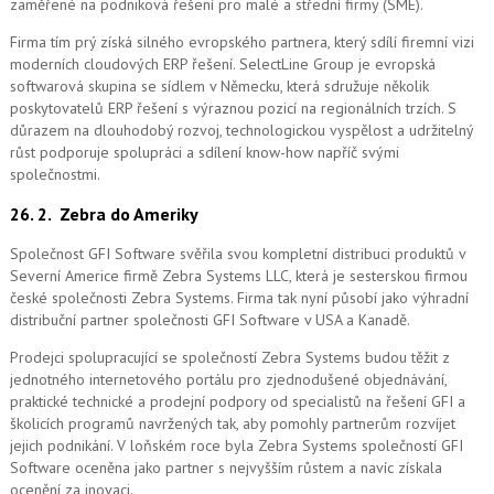
zaměřené na podniková řešení pro malé a střední firmy (SME).
Firma tím prý získá silného evropského partnera, který sdílí firemní vizi
moderních cloudových ERP řešení.
SelectLine Group je evropská
softwarová skupina se sídlem v Německu, která sdružuje několik
poskytovatelů ERP řešení s výraznou pozicí na regionálních trzích. S
důrazem na dlouhodobý rozvoj, technologickou vyspělost a udržitelný
růst podporuje spolupráci a sdílení know-how napříč svými
společnostmi.
26. 2.
Zebra do Ameriky
Společnost GFI Software svěřila svou kompletní distribuci produktů v
Severní Americe firmě Zebra Systems LLC, která je sesterskou firmou
české společnosti Zebra Systems. Firma tak nyní působí jako výhradní
distribuční partner společnosti GFI Software v USA a Kanadě.
Prodejci spolupracující se společností Zebra Systems budou těžit z
jednotného internetového portálu pro zjednodušené objednávání,
praktické technické a prodejní podpory od specialistů na řešení GFI a
školicích programů navržených tak, aby pomohly partnerům rozvíjet
jejich podnikání. V loňském roce byla Zebra Systems společností GFI
Software oceněna jako partner s nejvyšším růstem a navíc získala
ocenění za inovaci.