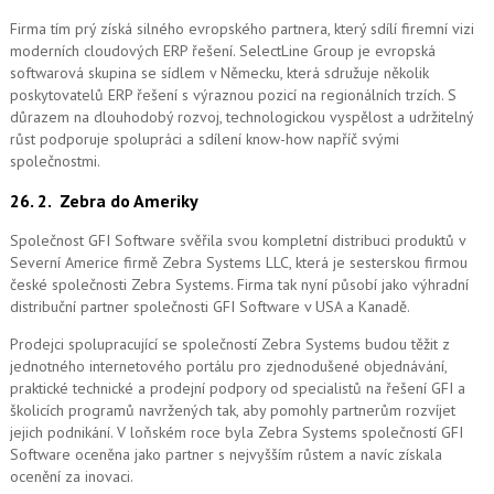
Firma tím prý získá silného evropského partnera, který sdílí firemní vizi
moderních cloudových ERP řešení.
SelectLine Group je evropská
softwarová skupina se sídlem v Německu, která sdružuje několik
poskytovatelů ERP řešení s výraznou pozicí na regionálních trzích. S
důrazem na dlouhodobý rozvoj, technologickou vyspělost a udržitelný
růst podporuje spolupráci a sdílení know-how napříč svými
společnostmi.
26. 2.
Zebra do Ameriky
Společnost GFI Software svěřila svou kompletní distribuci produktů v
Severní Americe firmě Zebra Systems LLC, která je sesterskou firmou
české společnosti Zebra Systems. Firma tak nyní působí jako výhradní
distribuční partner společnosti GFI Software v USA a Kanadě.
Prodejci spolupracující se společností Zebra Systems budou těžit z
jednotného internetového portálu pro zjednodušené objednávání,
praktické technické a prodejní podpory od specialistů na řešení GFI a
školicích programů navržených tak, aby pomohly partnerům rozvíjet
jejich podnikání. V loňském roce byla Zebra Systems společností GFI
Software oceněna jako partner s nejvyšším růstem a navíc získala
ocenění za inovaci.