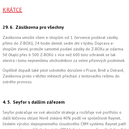
KRÁTCE
29. 6.
Zásilkovna pro všechny
Zásilkovna umožní všem e-shopům od 1. července podávat zásilky
přímo do Z-BOXů, 24 hodin denně, sedm dní v týdnu. Doprava e-
shopům zlevní, protože samotné podání zásilky do Z-BOXu je zdarma.
Síť čítající přes 6 500 Z-BOXů s více než 600 tisíci schránek se tak
otevírá i tomu nejmenšímu obchodníkovi za velmi příznivých podmínek.
Úspěšně dopadl také pilot sobotního doručení v Praze, Brně a Ostravě,
Zásilkovna proto v těchto městech přechází z testovacího režimu do
ostrého provozu.
4. 5.
Seyfor s dalším zářezem
Seyfor pokračuje ve své akviziční strategii a rozšiřuje své portfolio o
další klíčovou oblast. Nově získává 40% podíl ve společnosti Raynet,
českém výrobci stejnojmenného cloudového CRM systému.
Raynet patří