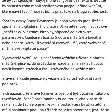
že by byli spokojení, kdyby mohli fungovat bez reklam, jestliže
c
t
by namísto toho mohli posílat svou podpou přímo webům,
e
i
b
X
které navštěvují,“ napsal Eich v příspěvku na blogu společnosti.
o
o
Systém zvaný Brave Payments je integrován do prohlížeče a
k
u
spoléhá na digitální měnu bitcoin. Uživatelé musejí naplnit své
„peněženky“ vlastními bitcoiny, případně do nich skrze
partnerství s Coinbase vloží až 5 dolarů měsíčně z kreditní
nebo debetní karty. Uživatelé si zároveň určí, které weby chtějí
mít na své „výplatní pásce.“
Vydavatelé webů jsou z peněženky každého uživatele placeni
měsíčně, přičemž daná částka je rozdělena na základě počtu
navštívených stránek a času stráveného na každé z nich.
Brave si z každé peněženky vezme 5% zprostředkovatelský
poplatek.
Eich naznačil, že Brave Payments by mohl být využíván také pro
rozdělování fondů nasbíraných v budoucnu z jeho vlastních
reklam. „Jde teprve o první krok na cestě, která by uživatelům
měla nabídnout podíl na třžbách za jejich pozornost, jestliže se