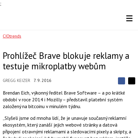
;
CIOtrends
Prohlížeč Brave blokuje reklamy a
testuje mikroplatby webům
GREGG KEIZER
7. 9. 2016
S
S
S
d
d
d
Brendan Eich, výkonný ředitel Brave Software – a po krátké
í
í
í
období v roce 2014 i Mozilly – představil platební systém
l
l
e
e
založený na bitcoinu v minulém týdnu.
l
j
j
t
e
t
„Slyšeli jsme od mnoha lidí, že je unavuje současný reklamní
e
e
t
n
n
ekosystém, který zanáší jejich webové stránky a datová
a
a
připojení otravnými reklamami a sledovacími pixely a skripty, a
F
s
a
í