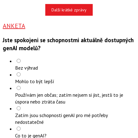
Další krátké zprávy
ANKETA
Jste spokojeni se schopnostmi aktuálně dostupných
genAI modelů?
Bez výhrad
Mohlo to být lepší
Používám jen občas; zatím nejsem si jist, jestli to je
úspora nebo ztráta času
Zatím jsou schopnosti genAI pro mé potřeby
nedostatečné
Co to je genAI?