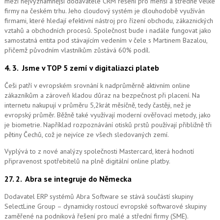
mezi nejvýznamnější dodavatele CRM řešení pro menší a středně velké
firmy na českém trhu. Jeho cloudový systém je dlouhodobě využíván
firmami, které hledají efektivní nástroj pro řízení obchodu, zákaznických
vztahů a obchodních procesů. Společnost bude i nadále fungovat jako
samostatná entita pod stávajícím vedením v čele s Martinem Bazalou,
přičemž původním vlastníkům zůstává 60% podíl.
4. 3.
Jsme v TOP 5 zemí v digitaliazci plateb
Češi patří v evropském srovnání k nadprůměrně aktivním online
zákazníkům a zároveň kladou důraz na bezpečnost při placení. Na
internetu nakupují v průměru 5,2krát měsíčně, tedy častěji, než je
evropský průměr. Běžně také využívají moderní ověřovací metody, jako
je biometrie. Například rozpoznávání otisků prstů používají přibližně tři
pětiny Čechů, což je nejvíce ze všech sledovaných zemí.
Vyplývá to z nové analýzy společnosti Mastercard, která hodnotí
připravenost spotřebitelů na plně digitální online platby.
27. 2.
Abra se integruje do Německa
Dodavatel ERP systémů Abra Software se stává součástí skupiny
SelectLine Group – dynamicky rostoucí evropské softwarové skupiny
zaměřené na podniková řešení pro malé a střední firmy (SME).