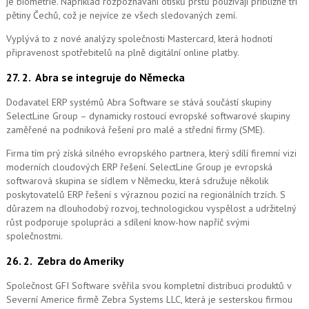
je biometrie. Například rozpoznávání otisků prstů používají přibližně tři
pětiny Čechů, což je nejvíce ze všech sledovaných zemí.
Vyplývá to z nové analýzy společnosti Mastercard, která hodnotí
připravenost spotřebitelů na plně digitální online platby.
27. 2.
Abra se integruje do Německa
Dodavatel ERP systémů Abra Software se stává součástí skupiny
SelectLine Group – dynamicky rostoucí evropské softwarové skupiny
zaměřené na podniková řešení pro malé a střední firmy (SME).
Firma tím prý získá silného evropského partnera, který sdílí firemní vizi
moderních cloudových ERP řešení.
SelectLine Group je evropská
softwarová skupina se sídlem v Německu, která sdružuje několik
poskytovatelů ERP řešení s výraznou pozicí na regionálních trzích. S
důrazem na dlouhodobý rozvoj, technologickou vyspělost a udržitelný
růst podporuje spolupráci a sdílení know-how napříč svými
společnostmi.
26. 2.
Zebra do Ameriky
Společnost GFI Software svěřila svou kompletní distribuci produktů v
Severní Americe firmě Zebra Systems LLC, která je sesterskou firmou