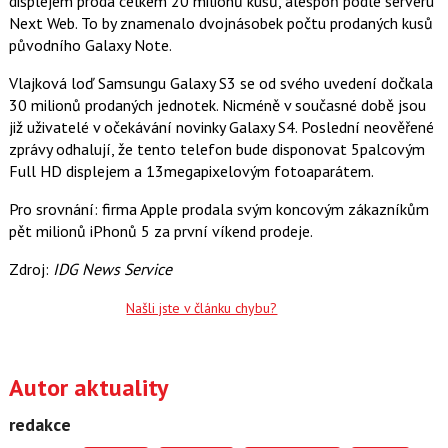
displejem prodá celkem 20 milionů kusů, alespoň podle serveru
c
t
Next Web. To by znamenalo dvojnásobek počtu prodaných kusů
e
i
b
X
původního Galaxy Note.
o
o
Vlajková loď Samsungu Galaxy S3 se od svého uvedení dočkala
k
u
30 milionů prodaných jednotek. Nicméně v současné době jsou
již uživatelé v očekávání novinky Galaxy S4. Poslední neověřené
zprávy odhalují, že tento telefon bude disponovat 5palcovým
Full HD displejem a 13megapixelovým fotoaparátem.
Pro srovnání: firma Apple prodala svým koncovým zákazníkům
pět milionů iPhonů 5 za první víkend prodeje.
Zdroj:
IDG News Service
Našli jste v článku chybu?
Autor aktuality
redakce