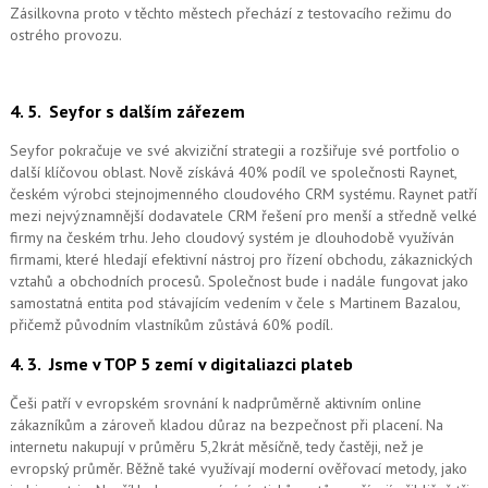
Zásilkovna proto v těchto městech přechází z testovacího režimu do
ostrého provozu.
4. 5.
Seyfor s dalším zářezem
Seyfor pokračuje ve své akviziční strategii a rozšiřuje své portfolio o
další klíčovou oblast. Nově získává 40% podíl ve společnosti Raynet,
českém výrobci stejnojmenného cloudového CRM systému.
Raynet patří
mezi nejvýznamnější dodavatele CRM řešení pro menší a středně velké
firmy na českém trhu. Jeho cloudový systém je dlouhodobě využíván
firmami, které hledají efektivní nástroj pro řízení obchodu, zákaznických
vztahů a obchodních procesů. Společnost bude i nadále fungovat jako
samostatná entita pod stávajícím vedením v čele s Martinem Bazalou,
přičemž původním vlastníkům zůstává 60% podíl.
4. 3.
Jsme v TOP 5 zemí v digitaliazci plateb
Češi patří v evropském srovnání k nadprůměrně aktivním online
zákazníkům a zároveň kladou důraz na bezpečnost při placení. Na
internetu nakupují v průměru 5,2krát měsíčně, tedy častěji, než je
evropský průměr. Běžně také využívají moderní ověřovací metody, jako