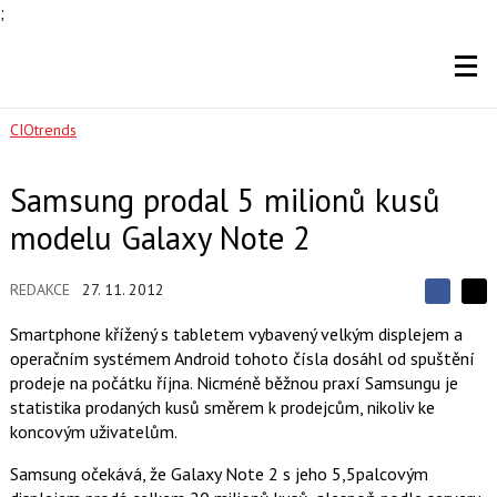
;
CIOtrends
Samsung prodal 5 milionů kusů
modelu Galaxy Note 2
REDAKCE
27. 11. 2012
S
S
S
d
d
d
Smartphone křížený s tabletem vybavený velkým displejem a
í
í
í
operačním systémem Android tohoto čísla dosáhl od spuštění
l
l
e
e
prodeje na počátku října. Nicméně běžnou praxí Samsungu je
l
j
j
statistika prodaných kusů směrem k prodejcům, nikoliv ke
t
e
t
e
e
koncovým uživatelům.
t
n
n
a
a
Samsung očekává, že Galaxy Note 2 s jeho 5,5palcovým
F
s
a
í