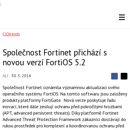
;
CIOtrends
Společnost Fortinet přichází s
novou verzí FortiOS 5.2
ALI
30. 5. 2014
S
S
S
d
d
d
Společnost Fortinet oznámila významnou aktualizaci svého
í
í
í
operačního systému FortiOS. Na tomto softwaru jsou založeny
l
l
e
e
produkty platformy FortiGate. Nová verze poskytuje řadu
l
j
j
inovací, které dále zesilují ochranu před pokročilými hrozbami
t
e
t
e
e
(APT, advanced persistent threats). Díky platformě Fortinet
t
n
n
Advanced Threat Protection Framework zákazníci dostávají do
a
a
F
s
rukou prostředek pro komplexní a koordinovanou ochranu před
a
í