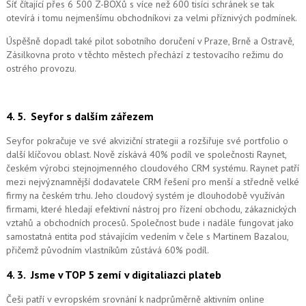
Síť čítající přes 6 500 Z-BOXů s více než 600 tisíci schránek se tak
otevírá i tomu nejmenšímu obchodníkovi za velmi příznivých podmínek.
Úspěšně dopadl také pilot sobotního doručení v Praze, Brně a Ostravě,
Zásilkovna proto v těchto městech přechází z testovacího režimu do
ostrého provozu.
4. 5.
Seyfor s dalším zářezem
Seyfor pokračuje ve své akviziční strategii a rozšiřuje své portfolio o
další klíčovou oblast. Nově získává 40% podíl ve společnosti Raynet,
českém výrobci stejnojmenného cloudového CRM systému.
Raynet patří
mezi nejvýznamnější dodavatele CRM řešení pro menší a středně velké
firmy na českém trhu. Jeho cloudový systém je dlouhodobě využíván
firmami, které hledají efektivní nástroj pro řízení obchodu, zákaznických
vztahů a obchodních procesů. Společnost bude i nadále fungovat jako
samostatná entita pod stávajícím vedením v čele s Martinem Bazalou,
přičemž původním vlastníkům zůstává 60% podíl.
4. 3.
Jsme v TOP 5 zemí v digitaliazci plateb
Češi patří v evropském srovnání k nadprůměrně aktivním online