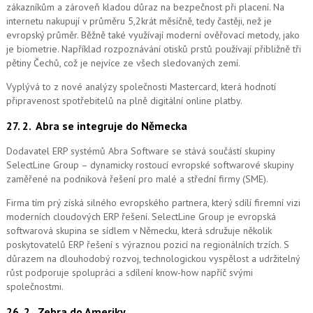
zákazníkům a zároveň kladou důraz na bezpečnost při placení. Na
internetu nakupují v průměru 5,2krát měsíčně, tedy častěji, než je
evropský průměr. Běžně také využívají moderní ověřovací metody, jako
je biometrie. Například rozpoznávání otisků prstů používají přibližně tři
pětiny Čechů, což je nejvíce ze všech sledovaných zemí.
Vyplývá to z nové analýzy společnosti Mastercard, která hodnotí
připravenost spotřebitelů na plně digitální online platby.
27. 2.
Abra se integruje do Německa
Dodavatel ERP systémů Abra Software se stává součástí skupiny
SelectLine Group – dynamicky rostoucí evropské softwarové skupiny
zaměřené na podniková řešení pro malé a střední firmy (SME).
Firma tím prý získá silného evropského partnera, který sdílí firemní vizi
moderních cloudových ERP řešení.
SelectLine Group je evropská
softwarová skupina se sídlem v Německu, která sdružuje několik
poskytovatelů ERP řešení s výraznou pozicí na regionálních trzích. S
důrazem na dlouhodobý rozvoj, technologickou vyspělost a udržitelný
růst podporuje spolupráci a sdílení know-how napříč svými
společnostmi.
26. 2.
Zebra do Ameriky