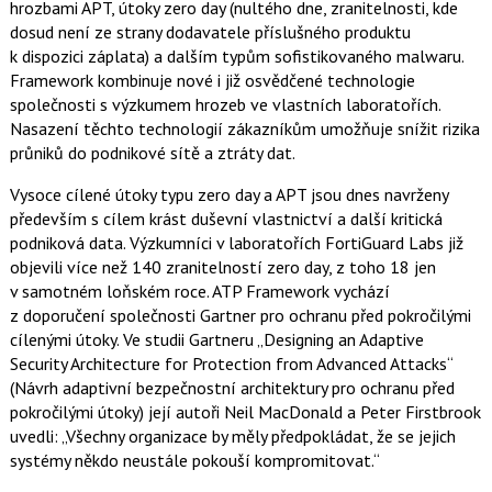
hrozbami APT, útoky zero day (nultého dne, zranitelnosti, kde
c
t
e
i
dosud není ze strany dodavatele příslušného produktu
b
X
k dispozici záplata) a dalším typům sofistikovaného malwaru.
o
o
Framework kombinuje nové i již osvědčené technologie
k
společnosti s výzkumem hrozeb ve vlastních laboratořích.
u
Nasazení těchto technologií zákazníkům umožňuje snížit rizika
průniků do podnikové sítě a ztráty dat.
Vysoce cílené útoky typu zero day a APT jsou dnes navrženy
především s cílem krást duševní vlastnictví a další kritická
podniková data. Výzkumníci v laboratořích FortiGuard Labs již
objevili více než 140 zranitelností zero day, z toho 18 jen
v samotném loňském roce. ATP Framework vychází
z doporučení společnosti Gartner pro ochranu před pokročilými
cílenými útoky. Ve studii Gartneru „Designing an Adaptive
Security Architecture for Protection from Advanced Attacks“
(Návrh adaptivní bezpečnostní architektury pro ochranu před
pokročilými útoky) její autoři Neil MacDonald a Peter Firstbrook
uvedli: „Všechny organizace by měly předpokládat, že se jejich
systémy někdo neustále pokouší kompromitovat.“