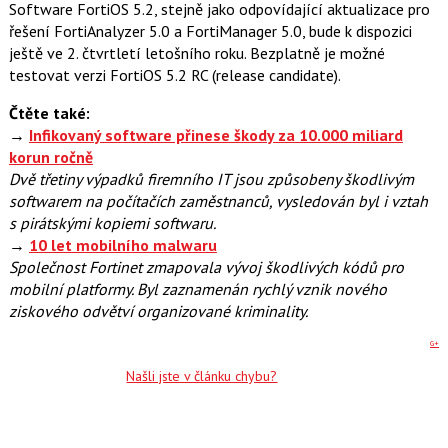
Software FortiOS 5.2, stejně jako odpovídající aktualizace pro
řešení FortiAnalyzer 5.0 a FortiManager 5.0, bude k dispozici
ještě ve 2. čtvrtletí letošního roku. Bezplatně je možné
testovat verzi FortiOS 5.2 RC (release candidate).
Čtěte také:
→
Infikovaný software přinese škody za 10.000 miliard
korun ročně
Dvě třetiny výpadků firemního IT jsou způsobeny škodlivým
softwarem na počítačích zaměstnanců, vysledován byl i vztah
s pirátskými kopiemi softwaru.
→
10 let mobilního malwaru
Společnost Fortinet zmapovala vývoj škodlivých kódů pro
mobilní platformy. Byl zaznamenán rychlý vznik nového
ziskového odvětví organizované kriminality.
G+
Našli jste v článku chybu?