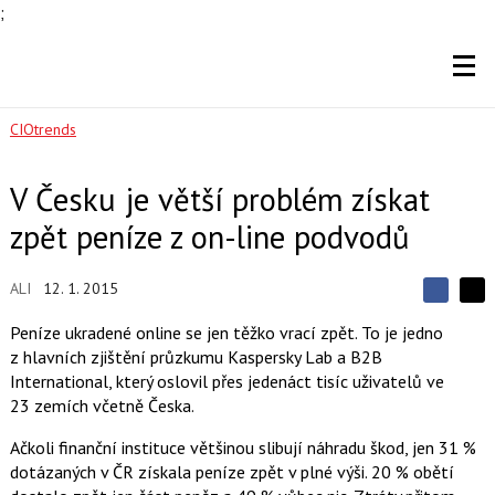
;
CIOtrends
V Česku je větší problém získat
zpět peníze z on-line podvodů
ALI
12. 1. 2015
S
S
S
d
d
d
Peníze ukradené online se jen těžko vrací zpět. To je jedno
í
í
í
z hlavních zjištění průzkumu Kaspersky Lab a B2B
l
l
e
e
International, který oslovil přes jedenáct tisíc uživatelů ve
l
j
j
23 zemích včetně Česka.
t
e
t
e
e
t
n
n
Ačkoli finanční instituce většinou slibují náhradu škod, jen 31 %
a
a
dotázaných v ČR získala peníze zpět v plné výši. 20 % obětí
F
s
a
í