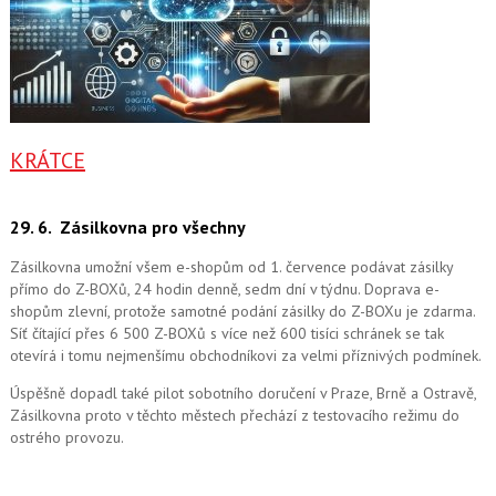
KRÁTCE
29. 6.
Zásilkovna pro všechny
Zásilkovna umožní všem e-shopům od 1. července podávat zásilky
přímo do Z-BOXů, 24 hodin denně, sedm dní v týdnu. Doprava e-
shopům zlevní, protože samotné podání zásilky do Z-BOXu je zdarma.
Síť čítající přes 6 500 Z-BOXů s více než 600 tisíci schránek se tak
otevírá i tomu nejmenšímu obchodníkovi za velmi příznivých podmínek.
Úspěšně dopadl také pilot sobotního doručení v Praze, Brně a Ostravě,
Zásilkovna proto v těchto městech přechází z testovacího režimu do
ostrého provozu.