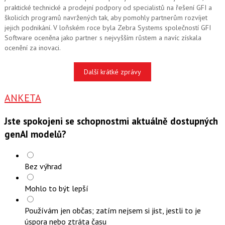
praktické technické a prodejní podpory od specialistů na řešení GFI a
školicích programů navržených tak, aby pomohly partnerům rozvíjet
jejich podnikání. V loňském roce byla Zebra Systems společností GFI
Software oceněna jako partner s nejvyšším růstem a navíc získala
ocenění za inovaci.
Další krátké zprávy
ANKETA
Jste spokojeni se schopnostmi aktuálně dostupných
genAI modelů?
Bez výhrad
Mohlo to být lepší
Používám jen občas; zatím nejsem si jist, jestli to je
úspora nebo ztráta času