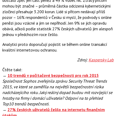
dostalo zpět jen část peněz a 49 % vůbec nic. Ztráty přitom
c
t
mohou být značné – průměrná částka odcizená kybernetickými
e
i
b
X
zločinci přesahuje 3.200 korun. Lidé si přitom nedávají příliš
o
pozor – 16% respondentů v Česku si myslí, že podvody s online
o
k
penězi jsou vzácné a jim se nepřihodí. Jen 9% se jich opravdu
u
obává, ačkoli podle statistik 27% českých uživatelů jim alespoň
jednou v předchozím roce čelilo.
Analytici proto doporučují pojistit se během online transakcí
kvalitní internetovou ochranou.
Zdroj:
Kaspersky Lab
Čtěte také:
→
10 trendů v počítačové bezpečnosti pro rok 2015
Společnost Sophos zveřejnila zprávu Security Threat Trends
2015, ve které se zaměřila na největší bezpečnostní rizika
nadcházejícího roku. Jaký reálný dopad budou mít rozvíjející se
hrozby na firmy i domácí uživatele? Odpoví na to přehled
Top10 trendů bezpečnosti.
→
27% českých uživatelů čelilo na internetu finančním
útokům