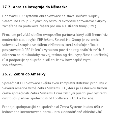
27. 2.
Abra se integruje do Německa
Dodavatel ERP systémů Abra Software se stává součástí skupiny
SelectLine Group – dynamicky rostoucí evropské softwarové skupiny
zaměřené na podniková řešení pro malé a střední firmy (SME).
Firma tím prý získá silného evropského partnera, který sdílí firemní vizi
moderních cloudových ERP řešení.
SelectLine Group je evropská
softwarová skupina se sídlem v Německu, která sdružuje několik
poskytovatelů ERP řešení s výraznou pozicí na regionálních trzích. S
důrazem na dlouhodobý rozvoj, technologickou vyspělost a udržitelný
růst podporuje spolupráci a sdílení know-how napříč svými
společnostmi.
26. 2.
Zebra do Ameriky
Společnost GFI Software svěřila svou kompletní distribuci produktů v
Severní Americe firmě Zebra Systems LLC, která je sesterskou firmou
české společnosti Zebra Systems. Firma tak nyní působí jako výhradní
distribuční partner společnosti GFI Software v USA a Kanadě.
Prodejci spolupracující se společností Zebra Systems budou těžit z
jednotného internetového portálu pro zjednodušené objednávání,