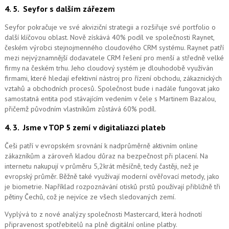
4. 5.
Seyfor s dalším zářezem
Seyfor pokračuje ve své akviziční strategii a rozšiřuje své portfolio o
další klíčovou oblast. Nově získává 40% podíl ve společnosti Raynet,
českém výrobci stejnojmenného cloudového CRM systému.
Raynet patří
mezi nejvýznamnější dodavatele CRM řešení pro menší a středně velké
firmy na českém trhu. Jeho cloudový systém je dlouhodobě využíván
firmami, které hledají efektivní nástroj pro řízení obchodu, zákaznických
vztahů a obchodních procesů. Společnost bude i nadále fungovat jako
samostatná entita pod stávajícím vedením v čele s Martinem Bazalou,
přičemž původním vlastníkům zůstává 60% podíl.
4. 3.
Jsme v TOP 5 zemí v digitaliazci plateb
Češi patří v evropském srovnání k nadprůměrně aktivním online
zákazníkům a zároveň kladou důraz na bezpečnost při placení. Na
internetu nakupují v průměru 5,2krát měsíčně, tedy častěji, než je
evropský průměr. Běžně také využívají moderní ověřovací metody, jako
je biometrie. Například rozpoznávání otisků prstů používají přibližně tři
pětiny Čechů, což je nejvíce ze všech sledovaných zemí.
Vyplývá to z nové analýzy společnosti Mastercard, která hodnotí
připravenost spotřebitelů na plně digitální online platby.