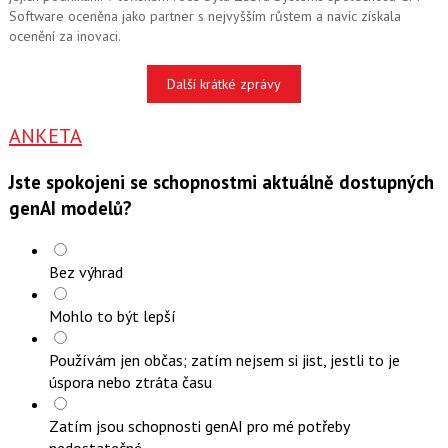
Software oceněna jako partner s nejvyšším růstem a navíc získala
ocenění za inovaci.
Další krátké zprávy
ANKETA
Jste spokojeni se schopnostmi aktuálně dostupných
genAI modelů?
Bez výhrad
Mohlo to být lepší
Používám jen občas; zatím nejsem si jist, jestli to je
úspora nebo ztráta času
Zatím jsou schopnosti genAI pro mé potřeby