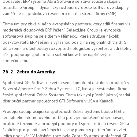
Dodavatel ERP systémů Abra Software se stává součástí skupiny
SelectLine Group – dynamicky rostoucí evropské softwarové skupiny
zaměřené na podniková řešení pro malé a střední firmy (SME).
Firma tím prý získá silného evropského partnera, který sdílí firemní vizi
moderních cloudových ERP řešení.
SelectLine Group je evropská
softwarová skupina se sídlem v Německu, která sdružuje několik
poskytovatelů ERP řešení s výraznou pozicí na regionálních trzích. S
důrazem na dlouhodobý rozvoj, technologickou vyspělost a udržitelný
růst podporuje spolupráci a sdílení know-how napříč svými
společnostmi.
26. 2.
Zebra do Ameriky
Společnost GFI Software svěřila svou kompletní distribuci produktů v
Severní Americe firmě Zebra Systems LLC, která je sesterskou firmou
české společnosti Zebra Systems. Firma tak nyní působí jako výhradní
distribuční partner společnosti GFI Software v USA a Kanadě.
Prodejci spolupracující se společností Zebra Systems budou těžit z
jednotného internetového portálu pro zjednodušené objednávání,
praktické technické a prodejní podpory od specialistů na řešení GFI a
školicích programů navržených tak, aby pomohly partnerům rozvíjet
jejich podnikání. V loňském roce byla Zebra Systems společností GFI