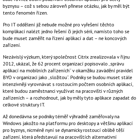
a
F
s
byznysu – což s sebou zároveň přinese otázku, jak by měl být
a
í
tento fenomén řízen.
c
t
e
i
b
X
Pro IT oddělení již nebude možné pro vyřešení těchto
o
komplikací nalézt jedno řešení či jejich sérii, namísto toho se
o
k
bude muset zaměřit na řízení aplikací a dat – ne koncových
u
zařízení.
Nezávislý výzkum, který společnost Citrix zrealizovala v říjnu
2012, ukázal, že 62 procent organizací popisovalo „správu
aplikací na mobilních zařízeních“ v okamžiku zavádění pravidel
BYO v organizaci jako „složitou“. Podniky se budou muset stále
intenzivněji vyrovnávat s rostoucím počtem osobních aplikací,
které budou zaměstnanci využívat na pracovišti v různých
zařízeních – a rozhodnout, jak by měly tyto aplikace zapadat do
celkové struktury IT.
Až donedávna se podniky téměř výhradně zaměřovaly na
Windows jakožto na platformu pro desktopy a většinu aplikací
pro byznys, nicméně nyní se dynamicky rostoucí oblibě těší
zařízení, která představují na pracovištích alternativní