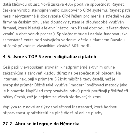
další klíčovou oblast. Nově získává 40% podíl ve společnosti Raynet,
českém výrobci stejnojmenného cloudového CRM systému.
Raynet patří
mezi nejvýznamnější dodavatele CRM řešení pro menší a středně velké
firmy na českém trhu. Jeho cloudový systém je dlouhodobě využíván
firmami, které hledají efektivní nástroj pro řízení obchodu, zákaznických
vztahů a obchodních procesů. Společnost bude i nadále fungovat jako
samostatná entita pod stávajícím vedením v čele s Martinem Bazalou,
přičemž původním vlastníkům zůstává 60% podíl.
4. 3.
Jsme v TOP 5 zemí v digitaliazci plateb
Češi patří v evropském srovnání k nadprůměrně aktivním online
zákazníkům a zároveň kladou důraz na bezpečnost při placení. Na
internetu nakupují v průměru 5,2krát měsíčně, tedy častěji, než je
evropský průměr. Běžně také využívají moderní ověřovací metody, jako
je biometrie. Například rozpoznávání otisků prstů používají přibližně tři
pětiny Čechů, což je nejvíce ze všech sledovaných zemí.
Vyplývá to z nové analýzy společnosti Mastercard, která hodnotí
připravenost spotřebitelů na plně digitální online platby.
27. 2.
Abra se integruje do Německa