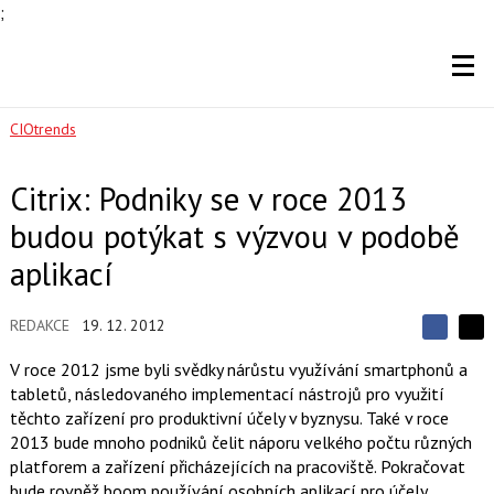
;
CIOtrends
Citrix: Podniky se v roce 2013
budou potýkat s výzvou v podobě
aplikací
REDAKCE
19. 12. 2012
S
S
S
d
d
d
V roce 2012 jsme byli svědky nárůstu využívání smartphonů a
í
í
í
tabletů, následovaného implementací nástrojů pro využití
l
l
e
e
těchto zařízení pro produktivní účely v byznysu. Také v roce
l
j
j
2013 bude mnoho podniků čelit náporu velkého počtu různých
t
e
t
e
e
platforem a zařízení přicházejících na pracoviště. Pokračovat
t
n
n
bude rovněž boom používání osobních aplikací pro účely
a