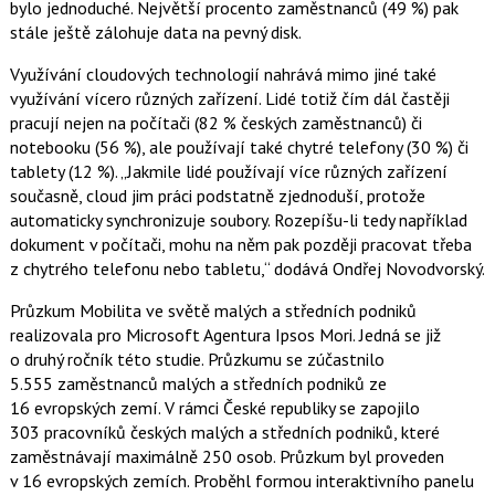
bylo jednoduché. Největší procento zaměstnanců (49 %) pak
c
t
e
i
stále ještě zálohuje data na pevný disk.
b
X
o
Využívání cloudových technologií nahrává mimo jiné také
o
k
využívání vícero různých zařízení. Lidé totiž čím dál častěji
u
pracují nejen na počítači (82 % českých zaměstnanců) či
notebooku (56 %), ale používají také chytré telefony (30 %) či
tablety (12 %). „Jakmile lidé používají více různých zařízení
současně, cloud jim práci podstatně zjednoduší, protože
automaticky synchronizuje soubory. Rozepíšu-li tedy například
dokument v počítači, mohu na něm pak později pracovat třeba
z chytrého telefonu nebo tabletu,“ dodává Ondřej Novodvorský.
Průzkum Mobilita ve světě malých a středních podniků
realizovala pro Microsoft Agentura Ipsos Mori. Jedná se již
o druhý ročník této studie. Průzkumu se zúčastnilo
5.555 zaměstnanců malých a středních podniků ze
16 evropských zemí. V rámci České republiky se zapojilo
303 pracovníků českých malých a středních podniků, které
zaměstnávají maximálně 250 osob. Průzkum byl proveden
v 16 evropských zemích. Proběhl formou interaktivního panelu