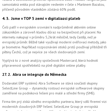
samostatná entita pod stávajícím vedením v čele s Martinem Bazalou,
přičemž původním vlastníkům zůstává 60% podíl.
4. 3.
Jsme v TOP 5 zemí v digitaliazci plateb
Češi patří v evropském srovnání k nadprůměrně aktivním online
zákazníkům a zároveň kladou důraz na bezpečnost při placení. Na
internetu nakupují v průměru 5,2krát měsíčně, tedy častěji, než je
evropský průměr. Běžně také využívají moderní ověřovací metody, jako
je biometrie. Například rozpoznávání otisků prstů používají přibližně tři
pětiny Čechů, což je nejvíce ze všech sledovaných zemí.
Vyplývá to z nové analýzy společnosti Mastercard, která hodnotí
připravenost spotřebitelů na plně digitální online platby.
27. 2.
Abra se integruje do Německa
Dodavatel ERP systémů Abra Software se stává součástí skupiny
SelectLine Group – dynamicky rostoucí evropské softwarové skupiny
zaměřené na podniková řešení pro malé a střední firmy (SME).
Firma tím prý získá silného evropského partnera, který sdílí firemní vizi
moderních cloudových ERP řešení.
SelectLine Group je evropská