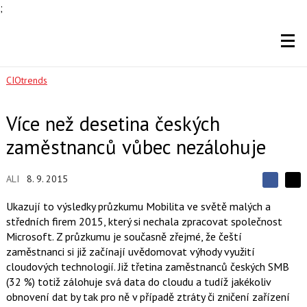
;
CIOtrends
Více než desetina českých
zaměstnanců vůbec nezálohuje
ALI
8. 9. 2015
S
S
S
d
d
d
Ukazují to výsledky průzkumu Mobilita ve světě malých a
í
í
í
středních firem 2015, který si nechala zpracovat společnost
l
l
e
e
Microsoft. Z průzkumu je současně zřejmé, že čeští
l
j
j
zaměstnanci si již začínají uvědomovat výhody využití
t
e
t
e
e
cloudových technologií. Již třetina zaměstnanců českých SMB
t
n
n
(32 %) totiž zálohuje svá data do cloudu a tudíž jakékoliv
a
a
F
s
obnovení dat by tak pro ně v případě ztráty či zničení zařízení
a
í