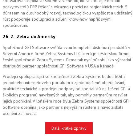
softwarová skupina se sídlem v Německu, která sdružuje několik
poskytovatelů ERP řešení s výraznou pozicí na regionálních trzích. S
důrazem na dlouhodobý rozvoj, technologickou vyspělost a udržitelný
růst podporuje spolupráci a sdílení know-how napříč svými
společnostmi.
26. 2.
Zebra do Ameriky
Společnost GFI Software svěřila svou kompletní distribuci produktů v
Severní Americe firmě Zebra Systems LLC, která je sesterskou firmou
české společnosti Zebra Systems. Firma tak nyní působí jako výhradní
distribuční partner společnosti GFI Software v USA a Kanadě.
Prodejci spolupracující se společností Zebra Systems budou těžit z
jednotného internetového portálu pro zjednodušené objednávání,
praktické technické a prodejní podpory od specialistů na řešení GFI a
školicích programů navržených tak, aby pomohly partnerům rozvíjet
jejich podnikání. V loňském roce byla Zebra Systems společností GFI
Software oceněna jako partner s nejvyšším růstem a navíc získala
ocenění za inovaci.
Další krátké zprávy