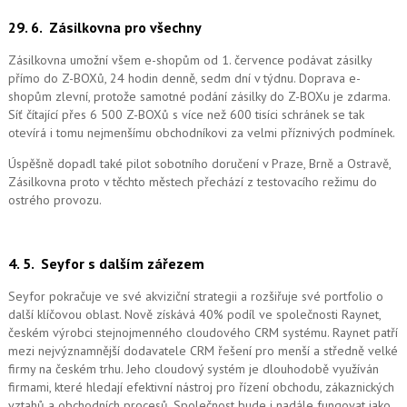
29. 6.
Zásilkovna pro všechny
Zásilkovna umožní všem e-shopům od 1. července podávat zásilky
přímo do Z-BOXů, 24 hodin denně, sedm dní v týdnu. Doprava e-
shopům zlevní, protože samotné podání zásilky do Z-BOXu je zdarma.
Síť čítající přes 6 500 Z-BOXů s více než 600 tisíci schránek se tak
otevírá i tomu nejmenšímu obchodníkovi za velmi příznivých podmínek.
Úspěšně dopadl také pilot sobotního doručení v Praze, Brně a Ostravě,
Zásilkovna proto v těchto městech přechází z testovacího režimu do
ostrého provozu.
4. 5.
Seyfor s dalším zářezem
Seyfor pokračuje ve své akviziční strategii a rozšiřuje své portfolio o
další klíčovou oblast. Nově získává 40% podíl ve společnosti Raynet,
českém výrobci stejnojmenného cloudového CRM systému.
Raynet patří
mezi nejvýznamnější dodavatele CRM řešení pro menší a středně velké
firmy na českém trhu. Jeho cloudový systém je dlouhodobě využíván
firmami, které hledají efektivní nástroj pro řízení obchodu, zákaznických
vztahů a obchodních procesů. Společnost bude i nadále fungovat jako