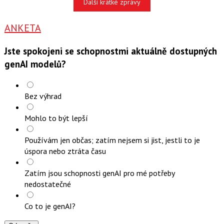
Další krátké zprávy
ANKETA
Jste spokojeni se schopnostmi aktuálně dostupných
genAI modelů?
Bez výhrad
Mohlo to být lepší
Používám jen občas; zatím nejsem si jist, jestli to je
úspora nebo ztráta času
Zatím jsou schopnosti genAI pro mé potřeby
nedostatečné
Co to je genAI?