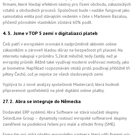
firmami, které hledají efektivní nástroj pro řízení obchodu, zákaznických
vztahů a obchodních procesů. Společnost bude i nadále fungovat jako
samostatná entita pod stávajícím vedením v čele s Martinem Bazalou,
přičemž původním vlastníkům zůstává 60% podíl.
4. 3.
Jsme v TOP 5 zemí v digitaliazci plateb
Češi patří v evropském srovnání k nadprůměrně aktivním online
zákazníkům a zároveň kladou důraz na bezpečnost při placení. Na
internetu nakupují v průměru 5,2krát měsíčně, tedy častěji, než je
evropský průměr. Běžně také využívají moderní ověřovací metody, jako
je biometrie. Například rozpoznávání otisků prstů používají přibližně tři
pětiny Čechů, což je nejvíce ze všech sledovaných zemí.
Vyplývá to z nové analýzy společnosti Mastercard, která hodnotí
připravenost spotřebitelů na plně digitální online platby.
27. 2.
Abra se integruje do Německa
Dodavatel ERP systémů Abra Software se stává součástí skupiny
SelectLine Group – dynamicky rostoucí evropské softwarové skupiny
zaměřené na podniková řešení pro malé a střední firmy (SME).
Firma tím prý získá silného evropského partnera, který sdílí firemní vizi