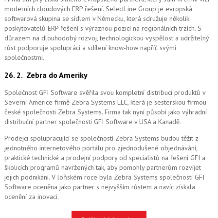
moderních cloudových ERP řešení.
SelectLine Group je evropská
softwarová skupina se sídlem v Německu, která sdružuje několik
poskytovatelů ERP řešení s výraznou pozicí na regionálních trzích. S
důrazem na dlouhodobý rozvoj, technologickou vyspělost a udržitelný
růst podporuje spolupráci a sdílení know-how napříč svými
společnostmi.
26. 2.
Zebra do Ameriky
Společnost GFI Software svěřila svou kompletní distribuci produktů v
Severní Americe firmě Zebra Systems LLC, která je sesterskou firmou
české společnosti Zebra Systems. Firma tak nyní působí jako výhradní
distribuční partner společnosti GFI Software v USA a Kanadě.
Prodejci spolupracující se společností Zebra Systems budou těžit z
jednotného internetového portálu pro zjednodušené objednávání,
praktické technické a prodejní podpory od specialistů na řešení GFI a
školicích programů navržených tak, aby pomohly partnerům rozvíjet
jejich podnikání. V loňském roce byla Zebra Systems společností GFI
Software oceněna jako partner s nejvyšším růstem a navíc získala
ocenění za inovaci.