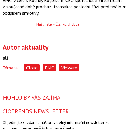
EMC, v čele s Rodney Rogersem, CEO společnosti Virtustream.
c
t
V současné době prochází transakce poslední fází před finálním
e
i
b
X
podpisem smlouvy.
o
o
Našli jste v článku chybu?
k
u
Autor aktuality
ali
Témata:
Cloud
EMC
VMware
MOHLO BY VÁS ZAJÍMAT
CIOTRENDS NEWSLETTER
Objednejte si zdarma náš pravidelný informační newsletter se
souhrnem nejzajímavějších zpráv a článků.