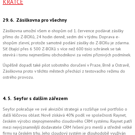
KRÁTCE
29. 6.
Zásilkovna pro všechny
Zásilkovna umožní všem e-shopům od 1. července podávat zásilky
přímo do Z-BOXů, 24 hodin denně, sedm dní v týdnu. Doprava e-
shopům zlevní, protože samotné podání zásilky do Z-BOXu je zdarma.
Síť čítající přes 6 500 Z-BOXů s více než 600 tisíci schránek se tak
otevírá i tomu nejmenšímu obchodníkovi za velmi příznivých podmínek.
Úspěšně dopadl také pilot sobotního doručení v Praze, Brně a Ostravě,
Zásilkovna proto v těchto městech přechází z testovacího režimu do
ostrého provozu.
4. 5.
Seyfor s dalším zářezem
Seyfor pokračuje ve své akviziční strategii a rozšiřuje své portfolio o
další klíčovou oblast. Nově získává 40% podíl ve společnosti Raynet,
českém výrobci stejnojmenného cloudového CRM systému.
Raynet patří
mezi nejvýznamnější dodavatele CRM řešení pro menší a středně velké
firmy na českém trhu. Jeho cloudový systém je dlouhodobě využíván