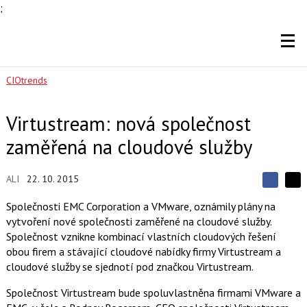
;
CIOtrends
Virtustream: nová společnost
zaměřená na cloudové služby
ALI
22. 10. 2015
S
S
S
d
d
d
Společnosti EMC Corporation a VMware, oznámily plány na
í
í
í
vytvoření nové společnosti zaměřené na cloudové služby.
l
l
e
e
Společnost vznikne kombinací vlastních cloudových řešení
l
j
j
obou firem a stávající cloudové nabídky firmy Virtustream a
t
e
t
e
e
cloudové služby se sjednotí pod značkou Virtustream.
t
n
n
a
a
Společnost Virtustream bude spoluvlastněna firmami VMware a
F
s
a
í