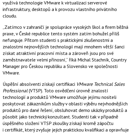
e
e
využívá technologie VMware k virtualizaci serverové
t
n
n
infrastruktury, desktopů a k provozu vlastního privátního
a
a
F
s
cloudu.
a
í
c
t
„Zatímco v zahraničí je spolupráce vysokých škol a firem běžná
e
i
b
X
praxe, v České republice tento systém zatím bohužel příliš
o
nefunguje. Přitom studenti s praktickými zkušenostmi a
o
k
znalostmi nejnovějších technologií mají mnohem větší šanci
u
získat atraktivní pracovní místa a zároveň jsou pro své
zaměstnavatele velmi přínosní,“ říká Michal Stachník, Country
Manager pro Českou republiku a Slovensko ve společnosti
VMware.
Úspěšní absolventi získají certifikaci
VMware Technical Sales
Professional
(VTSP). Toto osvědčení úrovně znalostí
technologií a produktů VMware umožňuje jejímu nositeli
poskytovat zákazníkům služby v oblasti výběru nejvhodnějších
produktů pro dané řešení, obsluhovat demo ukázky produktů a
působit jako technický konzultant. Studenti tak v případně
úspěšného složení VTSP zkoušky získají kromě zápočtu
i certifikát, který zvyšuje jejich praktickou kvalifikaci a opravňuje