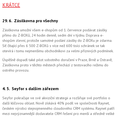
KRÁTCE
29. 6.
Zásilkovna pro všechny
Zásilkovna umožní všem e-shopům od 1. července podávat zásilky
přímo do Z-BOXů, 24 hodin denně, sedm dní v týdnu. Doprava e-
shopům zlevní, protože samotné podání zásilky do Z-BOXu je zdarma.
Síť čítající přes 6 500 Z-BOXů s více než 600 tisíci schránek se tak
otevírá i tomu nejmenšímu obchodníkovi za velmi příznivých podmínek.
Úspěšně dopadl také pilot sobotního doručení v Praze, Brně a Ostravě,
Zásilkovna proto v těchto městech přechází z testovacího režimu do
ostrého provozu.
4. 5.
Seyfor s dalším zářezem
Seyfor pokračuje ve své akviziční strategii a rozšiřuje své portfolio o
další klíčovou oblast. Nově získává 40% podíl ve společnosti Raynet,
českém výrobci stejnojmenného cloudového CRM systému.
Raynet patří
mezi nejvýznamnější dodavatele CRM řešení pro menší a středně velké