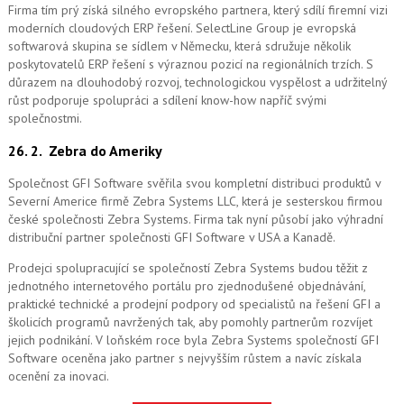
Firma tím prý získá silného evropského partnera, který sdílí firemní vizi
moderních cloudových ERP řešení.
SelectLine Group je evropská
softwarová skupina se sídlem v Německu, která sdružuje několik
poskytovatelů ERP řešení s výraznou pozicí na regionálních trzích. S
důrazem na dlouhodobý rozvoj, technologickou vyspělost a udržitelný
růst podporuje spolupráci a sdílení know-how napříč svými
společnostmi.
26. 2.
Zebra do Ameriky
Společnost GFI Software svěřila svou kompletní distribuci produktů v
Severní Americe firmě Zebra Systems LLC, která je sesterskou firmou
české společnosti Zebra Systems. Firma tak nyní působí jako výhradní
distribuční partner společnosti GFI Software v USA a Kanadě.
Prodejci spolupracující se společností Zebra Systems budou těžit z
jednotného internetového portálu pro zjednodušené objednávání,
praktické technické a prodejní podpory od specialistů na řešení GFI a
školicích programů navržených tak, aby pomohly partnerům rozvíjet
jejich podnikání. V loňském roce byla Zebra Systems společností GFI
Software oceněna jako partner s nejvyšším růstem a navíc získala
ocenění za inovaci.