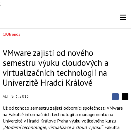
;
CIOtrends
VMware zajistí od nového
semestru výuku cloudových a
virtualizačních technologií na
Univerzitě Hradci Králové
ALI
8. 3. 2013
S
S
S
d
d
d
Už od tohoto semestru zajistí odborníci společnosti VMware
í
í
í
na Fakultě informačních technologií a managementu na
l
l
e
e
Univerzitě v Hradci Králové Praha výuku volitelného kurzu
l
j
j
„Moderní technologie, virtualizace a cloud v praxi“
. Fakulta
t
e
t