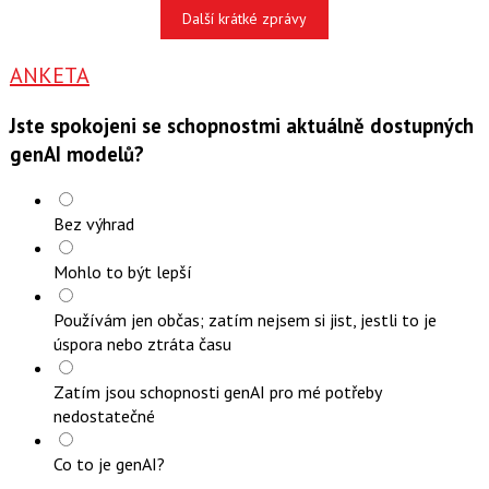
Další krátké zprávy
ANKETA
Jste spokojeni se schopnostmi aktuálně dostupných
genAI modelů?
Bez výhrad
Mohlo to být lepší
Používám jen občas; zatím nejsem si jist, jestli to je
úspora nebo ztráta času
Zatím jsou schopnosti genAI pro mé potřeby
nedostatečné
Co to je genAI?