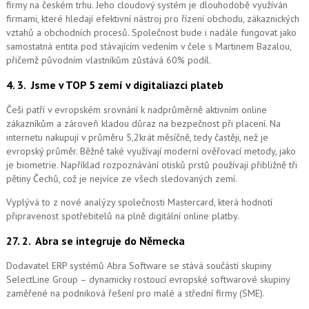
firmy na českém trhu. Jeho cloudový systém je dlouhodobě využíván
firmami, které hledají efektivní nástroj pro řízení obchodu, zákaznických
vztahů a obchodních procesů. Společnost bude i nadále fungovat jako
samostatná entita pod stávajícím vedením v čele s Martinem Bazalou,
přičemž původním vlastníkům zůstává 60% podíl.
4. 3.
Jsme v TOP 5 zemí v digitaliazci plateb
Češi patří v evropském srovnání k nadprůměrně aktivním online
zákazníkům a zároveň kladou důraz na bezpečnost při placení. Na
internetu nakupují v průměru 5,2krát měsíčně, tedy častěji, než je
evropský průměr. Běžně také využívají moderní ověřovací metody, jako
je biometrie. Například rozpoznávání otisků prstů používají přibližně tři
pětiny Čechů, což je nejvíce ze všech sledovaných zemí.
Vyplývá to z nové analýzy společnosti Mastercard, která hodnotí
připravenost spotřebitelů na plně digitální online platby.
27. 2.
Abra se integruje do Německa
Dodavatel ERP systémů Abra Software se stává součástí skupiny
SelectLine Group – dynamicky rostoucí evropské softwarové skupiny
zaměřené na podniková řešení pro malé a střední firmy (SME).