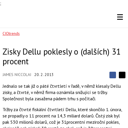
;
CIOtrends
Zisky Dellu poklesly o (dalších) 31
procent
JAMES NICCOLAI
20. 2. 2013
S
S
S
d
d
d
Jednalo se tak již o páté čtvrtletí v řadě, v němž klesaly Dellu
í
í
í
zisky, a čtvrté, v němž firma oznámila snižující se tržby.
l
l
e
e
Společnost byla zasažena pádem trhu s počítači.
l
j
j
t
e
t
Tržby za čtvrté fiskální čtvrtletí Dellu, které skončilo 1. února,
e
e
t
n
n
se propadly o 11 procent na 14,3 miliard dolarů. Čistý zisk byl
a
a
pak 530 milionů dolarů, což je 31procentní meziroční pokles,
F
s
a
í