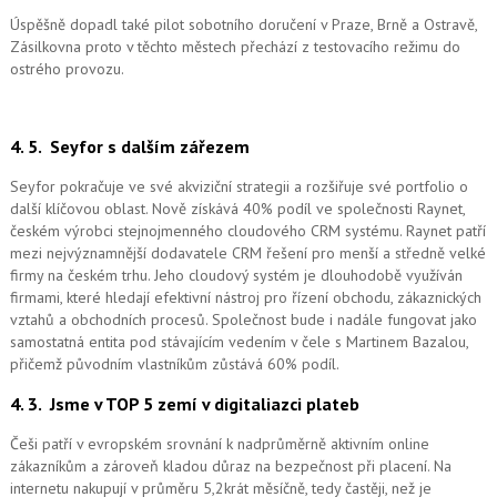
Úspěšně dopadl také pilot sobotního doručení v Praze, Brně a Ostravě,
Zásilkovna proto v těchto městech přechází z testovacího režimu do
ostrého provozu.
4. 5.
Seyfor s dalším zářezem
Seyfor pokračuje ve své akviziční strategii a rozšiřuje své portfolio o
další klíčovou oblast. Nově získává 40% podíl ve společnosti Raynet,
českém výrobci stejnojmenného cloudového CRM systému.
Raynet patří
mezi nejvýznamnější dodavatele CRM řešení pro menší a středně velké
firmy na českém trhu. Jeho cloudový systém je dlouhodobě využíván
firmami, které hledají efektivní nástroj pro řízení obchodu, zákaznických
vztahů a obchodních procesů. Společnost bude i nadále fungovat jako
samostatná entita pod stávajícím vedením v čele s Martinem Bazalou,
přičemž původním vlastníkům zůstává 60% podíl.
4. 3.
Jsme v TOP 5 zemí v digitaliazci plateb
Češi patří v evropském srovnání k nadprůměrně aktivním online
zákazníkům a zároveň kladou důraz na bezpečnost při placení. Na
internetu nakupují v průměru 5,2krát měsíčně, tedy častěji, než je