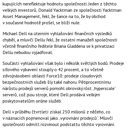
kupujících nereflektuje hodnotu společnosti. Jeden z těchto
velkých investorů, Donald Yacktman ze společnosti Yacktman
Asset Management, řekl, že šance na to, že by obchod
v současné hodnotě prošel, se blíží nule.
Michael Dell na úterním vyhlašování finančních výsledků
chyběl, a mluvčí Dellu řekl, že ostatní manažeři společnosti
včetně finančního ředitele Briana Gladdena se k privatizaci
Dellu nebudou vyjadřovat.
Součástí vyhlašování však bylo i několik světlých bodů. Prodeje
síťového vybavení stouply o 42 procent, a to včetně
zdvojnásobení oblasti Force10; prodeje cloudových
bezpečnostních služeb šly také nahoru. Pětiprocentnímu
nárůstu prodejů serverů pomohl obrovský růst „hyperscale“
serverů, což jsou stroje, které Dell prodává velkým
poskytovatelům online služeb.
Dell v průběhu čtvrtletí získal 250 milionů z něčeho, co
v náznacích pojmenoval jako „vyrovnání prodejců“. Mluvčí
společnosti odmítl rozvinout podstattu těchto vyrovnání.