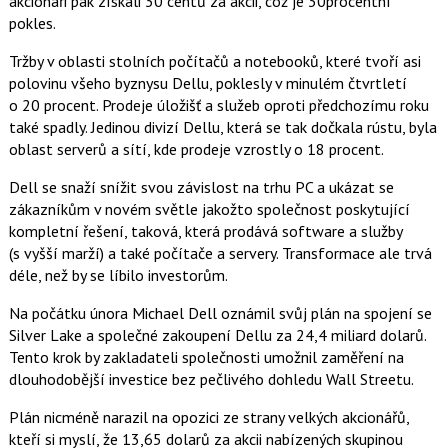
akcionáři pak získali 30 centů za akcii, což je 30procentní
c
t
pokles.
e
i
b
X
o
Tržby v oblasti stolních počítačů a notebooků, které tvoří asi
o
polovinu všeho byznysu Dellu, poklesly v minulém čtvrtletí
k
u
o 20 procent. Prodeje úložišť a služeb oproti předchozímu roku
také spadly. Jedinou divizí Dellu, která se tak dočkala rústu, byla
oblast serverů a sítí, kde prodeje vzrostly o 18 procent.
Dell se snaží snížit svou závislost na trhu PC a ukázat se
zákazníkům v novém světle jakožto společnost poskytující
kompletní řešení, taková, která prodává software a služby
(s vyšší marží) a také počítače a servery. Transformace ale trvá
déle, než by se líbilo investorům.
Na počátku února Michael Dell oznámil svůj plán na spojení se
Silver Lake a společné zakoupení Dellu za 24,4 miliard dolarů.
Tento krok by zakladateli společnosti umožnil zaměření na
dlouhodobější investice bez pečlivého dohledu Wall Streetu.
Plán nicméně narazil na opozici ze strany velkých akcionářů,
kteří si myslí, že 13,65 dolarů za akcii nabízených skupinou