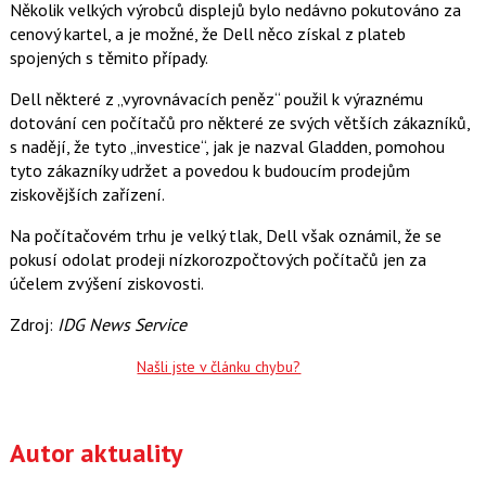
Několik velkých výrobců displejů bylo nedávno pokutováno za
cenový kartel, a je možné, že Dell něco získal z plateb
spojených s těmito případy.
Dell některé z „vyrovnávacích peněz“ použil k výraznému
dotování cen počítačů pro některé ze svých větších zákazníků,
s nadějí, že tyto „investice“, jak je nazval Gladden, pomohou
tyto zákazníky udržet a povedou k budoucím prodejům
ziskovějších zařízení.
Na počítačovém trhu je velký tlak, Dell však oznámil, že se
pokusí odolat prodeji nízkorozpočtových počítačů jen za
účelem zvýšení ziskovosti.
Zdroj:
IDG News Service
Našli jste v článku chybu?
Autor aktuality