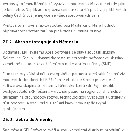
evropský průměr. Běžně také využívají moderní ověřovací metody, jako
je biometrie. Například rozpoznávání otisků prstů používají přibližně tři
pětiny Čechů, což je nejvíce ze všech sledovaných zemí.
Vyplývá to z nové analýzy společnosti Mastercard, která hodnotí
připravenost spotřebitelů na plně digitální online platby.
27. 2.
Abra se integruje do Německa
Dodavatel ERP systémů Abra Software se stává součástí skupiny
SelectLine Group – dynamicky rostoucí evropské softwarové skupiny
zaměřené na podniková řešení pro malé a střední firmy (SME).
Firma tím prý získá silného evropského partnera, který sdílí firemní vizi
moderních cloudových ERP řešení.
SelectLine Group je evropská
softwarová skupina se sídlem v Německu, která sdružuje několik
poskytovatelů ERP řešení s výraznou pozicí na regionálních trzích. S
důrazem na dlouhodobý rozvoj, technologickou vyspělost a udržitelný
růst podporuje spolupráci a sdílení know-how napříč svými
společnostmi.
26. 2.
Zebra do Ameriky
Společnost GFI Software svěřila svou kompletní distribuci produktů v