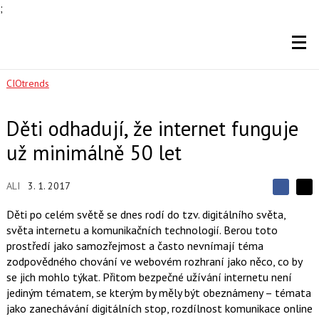
;
CIOtrends
Děti odhadují, že internet funguje
už minimálně 50 let
ALI
3. 1. 2017
S
S
S
d
d
d
Děti po celém světě se dnes rodí do tzv. digitálního světa,
í
í
í
světa internetu a komunikačních technologií. Berou toto
l
l
e
e
prostředí jako samozřejmost a často nevnímají téma
l
j
j
zodpovědného chování ve webovém rozhraní jako něco, co by
t
e
t
e
e
se jich mohlo týkat. Přitom bezpečné užívání internetu není
t
n
n
jediným tématem, se kterým by měly být obeznámeny – témata
a
a
F
s
jako zanechávání digitálních stop, rozdílnost komunikace online
a
í