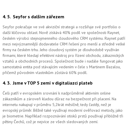
4. 5.
Seyfor s dalším zářezem
Seyfor pokračuje ve své akviziční strategii a rozšiřuje své portfolio o
další klíčovou oblast. Nově získává 40% podíl ve společnosti Raynet,
českém výrobci stejnojmenného cloudového CRM systému.
Raynet patří
mezi nejvýznamnější dodavatele CRM řešení pro menší a středně velké
firmy na českém trhu. Jeho cloudový systém je dlouhodobě využíván
firmami, které hledají efektivní nástroj pro řízení obchodu, zákaznických
vztahů a obchodních procesů. Společnost bude i nadále fungovat jako
samostatná entita pod stávajícím vedením v čele s Martinem Bazalou,
přičemž původním vlastníkům zůstává 60% podíl.
4. 3.
Jsme v TOP 5 zemí v digitaliazci plateb
Češi patří v evropském srovnání k nadprůměrně aktivním online
zákazníkům a zároveň kladou důraz na bezpečnost při placení. Na
internetu nakupují v průměru 5,2krát měsíčně, tedy častěji, než je
evropský průměr. Běžně také využívají moderní ověřovací metody, jako
je biometrie. Například rozpoznávání otisků prstů používají přibližně tři
pětiny Čechů, což je nejvíce ze všech sledovaných zemí.