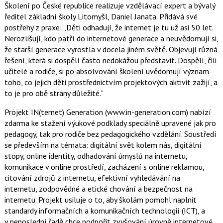
Školení po České republice realizuje vzdělávací expert a bývalý
ředitel základní školy Litomyšl, Daniel Janata. Přidává své
postřehy z praxe: „Děti odhadují, že internet je tu už asi 50 let.
Nerozlišují, kdo patří do internetové generace a neuvědomují si,
že starší generace vyrostla v docela jiném světě. Objevují různá
řešení, která si dospělí často nedokážou představit. Dospělí, čili
učitelé a rodiče, si po absolvování školení uvědomují význam
toho, co jejich děti prostřednictvím projektových aktivit zažijí, a
to je pro obě strany důležité.“
Projekt IN(ternet) Generation (www.in-generation.com) nabízí
zdarma ke stažení výukové podklady speciálně upravené jak pro
pedagogy, tak pro rodiče bez pedagogického vzdělání. Soustředí
se především na témata: digitální svět kolem nás, digitální
stopy, online identity, odhadování úmyslů na internetu,
komunikace v online prostředí, zacházení s online reklamou,
citování zdrojů z internetu, efektivní vyhledávání na
internetu, zodpovědné a etické chování a bezpečnost na
internetu. Projekt usiluje o to, aby školám pomohl naplnit
standardy informačních a komunikačních technologií (ICT), a
v neposlední řadě chce podpořit zvyšování úrovně internetové