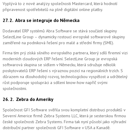
Vyplývá to z nové analýzy společnosti Mastercard, která hodnotí
připravenost spotřebitelů na plně digitální online platby.
27. 2.
Abra se integruje do Německa
Dodavatel ERP systémů Abra Software se stává součástí skupiny
SelectLine Group – dynamicky rostoucí evropské softwarové skupiny
zaměřené na podniková řešení pro malé a střední firmy (SME).
Firma tím prý získá silného evropského partnera, který sdílí firemní vizi
moderních cloudových ERP řešení.
SelectLine Group je evropská
softwarová skupina se sídlem v Německu, která sdružuje několik
poskytovatelů ERP řešení s výraznou pozicí na regionálních trzích. S
důrazem na dlouhodobý rozvoj, technologickou vyspělost a udržitelný
růst podporuje spolupráci a sdílení know-how napříč svými
společnostmi.
26. 2.
Zebra do Ameriky
Společnost GFI Software svěřila svou kompletní distribuci produktů v
Severní Americe firmě Zebra Systems LLC, která je sesterskou firmou
české společnosti Zebra Systems. Firma tak nyní působí jako výhradní
distribuční partner společnosti GFI Software v USA a Kanadě.