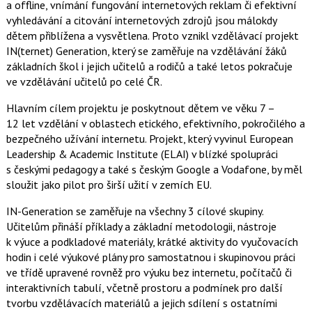
a offline, vnímání fungování internetových reklam či efektivní
c
t
e
i
vyhledávání a citování internetových zdrojů jsou málokdy
b
X
dětem přiblížena a vysvětlena. Proto vznikl vzdělávací projekt
o
o
IN(ternet) Generation, který se zaměřuje na vzdělávání žáků
k
základních škol i jejich učitelů a rodičů a také letos pokračuje
u
ve vzdělávání učitelů po celé ČR.
Hlavním cílem projektu je poskytnout dětem ve věku 7 –
12 let vzdělání v oblastech etického, efektivního, pokročilého a
bezpečného užívání internetu. Projekt, který vyvinul European
Leadership & Academic Institute (ELAI) v blízké spolupráci
s českými pedagogy a také s českým Google a Vodafone, by měl
sloužit jako pilot pro širší užití v zemích EU.
IN-Generation se zaměřuje na všechny 3 cílové skupiny.
Učitelům přináší příklady a základní metodologii, nástroje
k výuce a podkladové materiály, krátké aktivity do vyučovacích
hodin i celé výukové plány pro samostatnou i skupinovou práci
ve třídě upravené rovněž pro výuku bez internetu, počítačů či
interaktivních tabulí, včetně prostoru a podmínek pro další
tvorbu vzdělávacích materiálů a jejich sdílení s ostatními