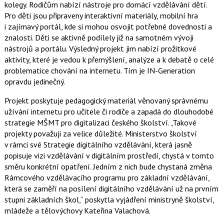
kolegy. Rodičům nabízí nástroje pro domácí vzdělávání dětí.
Pro děti jsou připraveny interaktivní materiály, mobilní hra
i zajímavý portál, kde si mohou osvojit potřebné dovednosti a
znalosti. Děti se aktivně podílely již na samotném vývoji
nástrojů a portálu. Výsledný projekt jim nabízí prožitkové
aktivity, které je vedou k přemýšlení, analýze a k debatě o celé
problematice chování na internetu. Tím je IN-Generation
opravdu jedinečný.
Projekt poskytuje pedagogický materiál věnovaný správnému
užívání internetu pro učitele či rodiče a zapadá do dlouhodobé
strategie MŠMT pro digitalizaci českého školství. „Takové
projekty považuji za velice důležité. Ministerstvo školství
v rámci své Strategie digitálního vzdělávání, která jasně
popisuje vizi vzdělávání v digitálním prostředí, chystá v tomto
směru konkrétní opatření. Jedním z nich bude chystaná změna
Rámcového vzdělávacího programu pro základní vzdělávání,
která se zaměří na posílení digitálního vzdělávání už na prvním
stupni základních škol,“ poskytla vyjádření ministryně školství,
mládeže a tělovýchovy Kateřina Valachová.