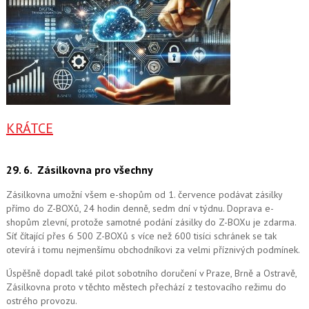
KRÁTCE
29. 6.
Zásilkovna pro všechny
Zásilkovna umožní všem e-shopům od 1. července podávat zásilky
přímo do Z-BOXů, 24 hodin denně, sedm dní v týdnu. Doprava e-
shopům zlevní, protože samotné podání zásilky do Z-BOXu je zdarma.
Síť čítající přes 6 500 Z-BOXů s více než 600 tisíci schránek se tak
otevírá i tomu nejmenšímu obchodníkovi za velmi příznivých podmínek.
Úspěšně dopadl také pilot sobotního doručení v Praze, Brně a Ostravě,
Zásilkovna proto v těchto městech přechází z testovacího režimu do
ostrého provozu.