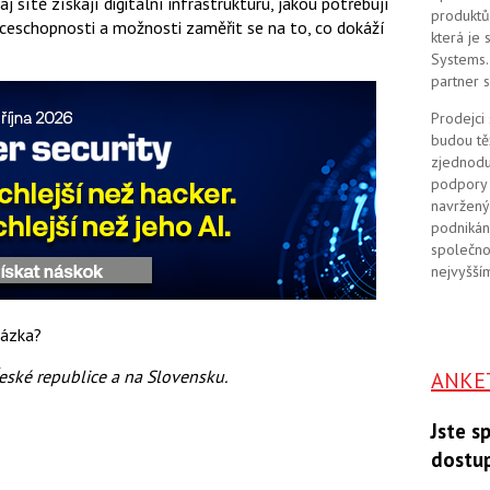
 sítě získají digitální infrastrukturu, jakou potřebují
produktů
akceschopnosti a možnosti zaměřit se na to, co dokáží
která je
Systems. 
partner 
Prodejci
budou tě
zjednodu
podpory 
navržený
podnikán
společno
nejvyšším
tázka?
eské republice a na Slovensku.
ANKE
Jste s
dostu