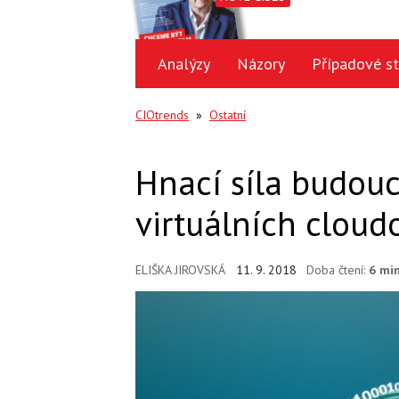
Analýzy
Názory
Případové st
CIOtrends
»
Ostatní
Hnací síla budouc
virtuálních cloudo
ELIŠKA JIROVSKÁ
11. 9. 2018
Doba čtení:
6 mi