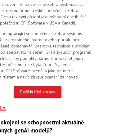
 v Severní Americe firmě Zebra Systems LLC,
 sesterskou firmou české společnosti Zebra
Firma tak nyní působí jako výhradní distribuční
společnosti GFI Software v USA a Kanadě.
 spolupracující se společností Zebra Systems
žit z jednotného internetového portálu pro
šené objednávání, praktické technické a prodejní
od specialistů na řešení GFI a školicích programů
ch tak, aby pomohly partnerům rozvíjet jejich
í. V loňském roce byla Zebra Systems
stí GFI Software oceněna jako partner s
 růstem a navíc získala ocenění za inovaci.
Další krátké zprávy
TA
pokojeni se schopnostmi aktuálně
pných genAI modelů?