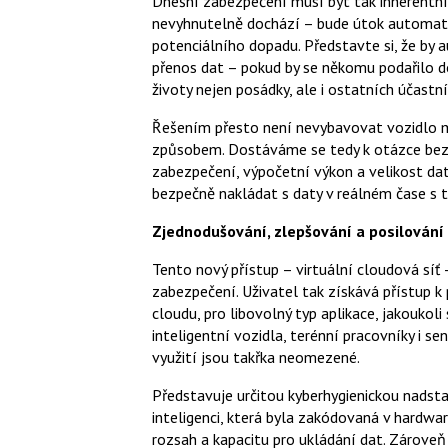
Dnešní zabezpečení musí být tak inherentní
nevyhnutelně dochází – bude útok automatic
potenciálního dopadu. Představte si, že by 
přenos dat – pokud by se někomu podařilo 
životy nejen posádky, ale i ostatních účastn
Řešením přesto není nevybavovat vozidlo mo
způsobem. Dostáváme se tedy k otázce bezpe
zabezpečení, výpočetní výkon a velikost d
bezpečně nakládat s daty v reálném čase s 
Zjednodušování, zlepšování a posilování
Tento nový přístup – virtuální cloudová síť
zabezpečení. Uživatel tak získává přístup 
cloudu, pro libovolný typ aplikace, jakoukol
inteligentní vozidla, terénní pracovníky i 
využití jsou takřka neomezené.
Představuje určitou kyberhygienickou nadst
inteligenci, která byla zakódovaná v hardw
rozsah a kapacitu pro ukládání dat. Zárove