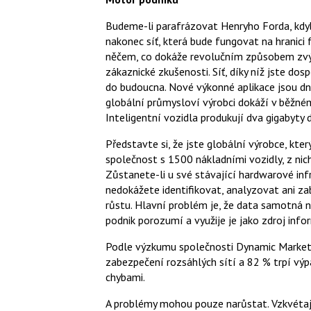
Budeme-li parafrázovat Henryho Forda, kdyb
nakonec síť, která bude fungovat na hranic
něčem, co dokáže revolučním způsobem zvýš
zákaznické zkušenosti. Síť, díky níž jste dos
do budoucna. Nové výkonné aplikace jsou d
globální průmysloví výrobci dokáží v běžné
Inteligentní vozidla produkují dva gigabyty
Představte si, že jste globální výrobce, kte
společnost s 1500 nákladními vozidly, z nic
Zůstanete-li u své stávající hardwarové inf
nedokážete identifikovat, analyzovat ani za
růstu. Hlavní problém je, že data samotná n
podnik porozumí a využije je jako zdroj inf
Podle výzkumu společnosti Dynamic Markets
zabezpečení rozsáhlých sítí a 82 % trpí výp
chybami.
A problémy mohou pouze narůstat. Vzkvétaj