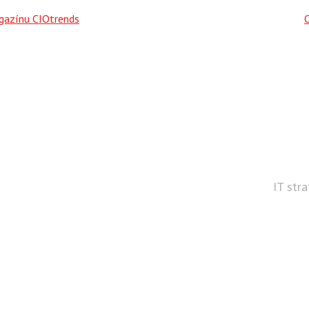
agazínu CIOtrends
IT str