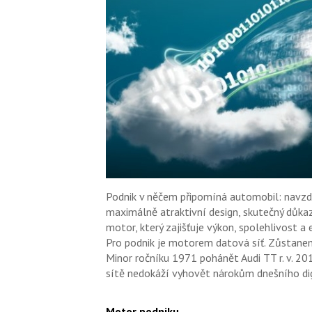
Podnik v něčem připomíná automobil: navzd
maximálně atraktivní design, skutečný důkaz
motor, který zajišťuje výkon, spolehlivost a 
Pro podnik je motorem datová síť. Zůstanem
Minor ročníku 1971 pohánět Audi TT r. v. 20
sítě nedokáží vyhovět nárokům dnešního dig
Motor podniku