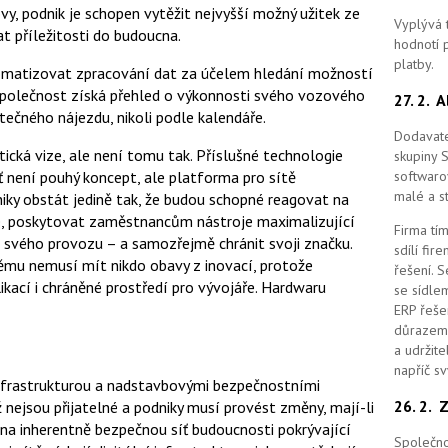
ovy, podnik je schopen vytěžit nejvyšší možný užitek ze
Vyplývá 
t příležitosti do budoucna.
hodnotí p
platby.
omatizovat zpracování dat za účelem hledání možností
společnost získá přehled o výkonnosti svého vozového
27. 2.
A
tečného nájezdu, nikoli podle kalendáře.
Dodavate
ická vize, ale není tomu tak. Příslušné technologie
skupiny 
íť není pouhý koncept, ale platforma pro sítě
softwaro
malé a st
iky obstát jedině tak, že budou schopné reagovat na
nce, poskytovat zaměstnancům nástroje maximalizující
Firma tím
u svého provozu – a samozřejmě chránit svoji značku.
sdílí fi
němu nemusí mít nikdo obavy z inovací, protože
řešení.
S
ací i chráněné prostředí pro vývojáře. Hardwaru
se sídle
ERP řešen
důrazem 
a udržit
napříč s
nfrastrukturou a nadstavbovými bezpečnostními
26. 2.
Z
ž nejsou přijatelné a podniky musí provést změny, mají-li
a inherentně bezpečnou síť budoucnosti pokrývající
Společno