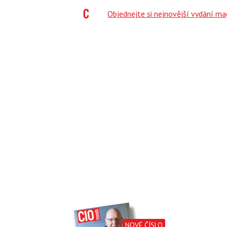
;
Objednejte si nejnovější vydání m
NOVÉ ČÍSLO