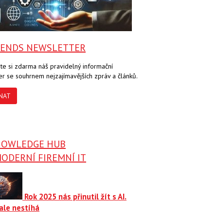
RENDS NEWSLETTER
te si zdarma náš pravidelný informační
er se souhrnem nejzajímavějších zpráv a článků.
NAT
NOWLEDGE HUB
ODERNÍ FIREMNÍ IT
Rok 2025 nás přinutil žít s AI.
ale nestíhá