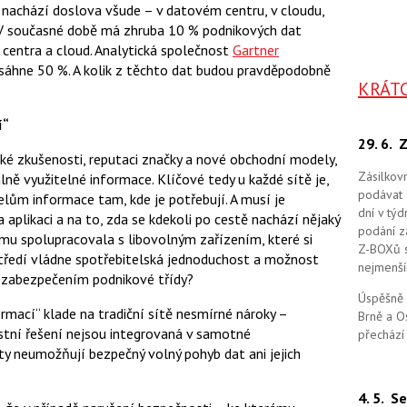
 nachází doslova všude – v datovém centru, v cloudu,
. V současné době má zhruba 10 % podnikových dat
centra a cloud. Analytická společnost
Gartner
sáhne 50 %. A kolik z těchto dat budou pravděpodobně
KRÁT
í“
29. 6.
Z
ké zkušenosti, reputaci značky a nové obchodní modely,
Zásilkov
ně využitelné informace. Klíčové tedy u každé sítě je,
podávat 
lům informace tam, kde je potřebují. A musí je
dní v tý
aplikaci a na to, zda se kdekoli po cestě nachází nějaký
podání zá
blému spolupracovala s libovolným zařízením, které si
Z-BOXů s 
tředí vládne spotřebitelská jednoduchost a možnost
nejmenší
e zabezpečením podnikové třídy?
Úspěšně 
mací“ klade na tradiční sítě nesmírné nároky –
Brně a O
stní řešení nejsou integrovaná v samotné
přechází
aty neumožňují bezpečný volný pohyb dat ani jejich
4. 5.
Se