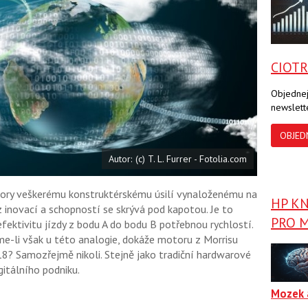
a
a
F
s
a
í
c
t
e
i
b
X
CIOT
o
o
k
Objednej
u
newslett
OBJED
Autor: (c) T. L. Furrer - Fotolia.com
ory veškerému konstruktérskému úsilí vynaloženému na
HP K
 inovací a schopností se skrývá pod kapotou. Je to
PRO M
efektivitu jízdy z bodu A do bodu B potřebnou rychlostí.
e-li však u této analogie, dokáže motoru z Morrisu
18? Samozřejmě nikoli. Stejně jako tradiční hardwarové
itálního podniku.
Mozek 