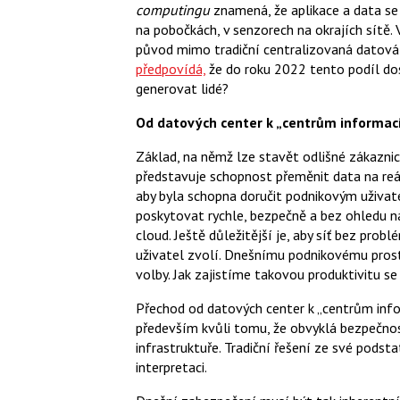
computingu
znamená, že aplikace a data se
na pobočkách, v senzorech na okrajích sítě
původ mimo tradiční centralizovaná datová 
předpovídá,
že do roku 2022 tento podíl do
generovat lidé?
Od datových center k „centrům informac
Základ, na němž lze stavět odlišné zákaznic
představuje schopnost přeměnit data na reál
aby byla schopna doručit podnikovým uživate
poskytovat rychle, bezpečně a bez ohledu na 
cloud. Ještě důležitější je, aby síť bez pro
uživatel zvolí. Dnešnímu podnikovému pros
volby. Jak zajistíme takovou produktivitu s
Přechod od datových center k „centrům infor
především kvůli tomu, že obvyklá bezpečno
infrastruktuře. Tradiční řešení ze své podst
interpretaci.