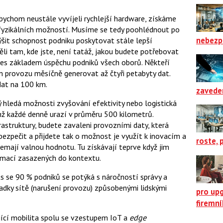
ychom neustále vyvíjeli rychlejší hardware, získáme
i fyzikálních možností. Musíme se tedy poohlédnout po
nebezp
it schopnost podniku poskytovat stále lepší
pěli tam, kde jste, není tatáž, jakou budete potřebovat
nes základem úspěchu podniků všech oborů. Někteří
m provozu měsíčně generovat až čtyři petabyty dat.
 dat na 100 km.
zavede
rý hledá možnosti zvyšování efektivity nebo logistická
hž každé denně urazí v průměru 500 kilometrů.
rastruktury, budete zavaleni provozními daty, která
bezpečit a přijdete tak o možnost je využít k inovacím a
roste, 
emají valnou hodnotu. Tu získávají teprve když jim
ormací zasazených do kontextu.
 se 90 % podniků se potýká s náročností správy a
adky sítě (narušení provozu) způsobenými lidskými
pro up
firemn
ící mobilita spolu se vzestupem IoT a
edge