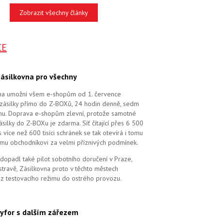
Zobrazit všechny články
CE
ásilkovna pro všechny
na umožní všem e-shopům od 1. července
zásilky přímo do Z-BOXů, 24 hodin denně, sedm
dnu. Doprava e-shopům zlevní, protože samotné
silky do Z-BOXu je zdarma. Síť čítající přes 6 500
více než 600 tisíci schránek se tak otevírá i tomu
mu obchodníkovi za velmi příznivých podmínek.
dopadl také pilot sobotního doručení v Praze,
stravě, Zásilkovna proto v těchto městech
 z testovacího režimu do ostrého provozu.
yfor s dalším zářezem