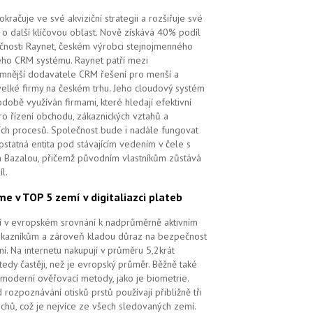
kračuje ve své akviziční strategii a rozšiřuje své
 o další klíčovou oblast. Nově získává 40% podíl
čnosti Raynet, českém výrobci stejnojmenného
ého CRM systému.
Raynet patří mezi
mnější dodavatele CRM řešení pro menší a
velké firmy na českém trhu. Jeho cloudový systém
době využíván firmami, které hledají efektivní
pro řízení obchodu, zákaznických vztahů a
ch procesů. Společnost bude i nadále fungovat
ostatná entita pod stávajícím vedením v čele s
 Bazalou, přičemž původním vlastníkům zůstává
l.
me v TOP 5 zemí v digitaliazci plateb
ří v evropském srovnání k nadprůměrně aktivním
ákazníkům a zároveň kladou důraz na bezpečnost
ní. Na internetu nakupují v průměru 5,2krát
tedy častěji, než je evropský průměr. Běžně také
 moderní ověřovací metody, jako je biometrie.
 rozpoznávání otisků prstů používají přibližně tři
echů, což je nejvíce ze všech sledovaných zemí.