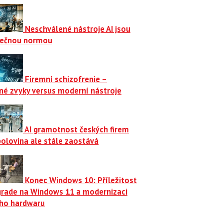
Neschválené nástroje AI jsou
ečnou normou
Firemní schizofrenie –
né zvyky versus moderní nástroje
AI gramotnost českých firem
polovina ale stále zaostává
Konec Windows 10: Příležitost
grade na Windows 11 a modernizaci
ího hardwaru