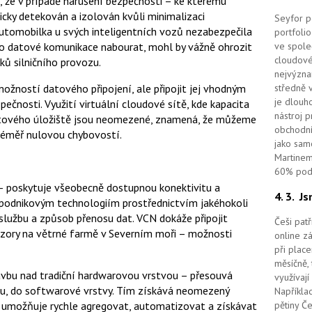
, že v případě narušení bezpečnosti – ke kterému
ky detekován a izolován kvůli minimalizaci
Seyfor po
automobilka u svých inteligentních vozů nezabezpečila
portfolio
do datové komunikace nabourat, mohl by vážně ohrozit
ve spole
cloudov
íků silničního provozu.
nejvýzna
žností datového připojení, ale připojit jej vhodným
středně 
je dlouho
čnosti. Využití virtuální cloudové sítě, kde kapacita
nástroj 
atového úložiště jsou neomezené, znamená, že můžeme
obchodní
téměř nulovou chybovostí.
jako sam
Martinem
60% podí
 – poskytuje všeobecně dostupnou konektivitu a
4. 3.
Js
k podnikovým technologiím prostřednictvím jakéhokoli
i službu a způsob přenosu dat. VCN dokáže připojit
Češi pat
senzory na větrné farmě v Severním moři – možnosti
online z
při place
měsíčně, 
avbu nad tradiční hardwarovou vrstvou – přesouvá
využívají
aru, do softwarové vrstvy. Tím získává neomezený
Například
ň umožňuje rychle agregovat, automatizovat a získávat
pětiny Č