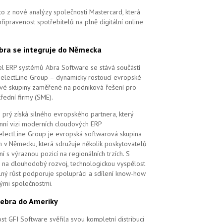
to z nové analýzy společnosti Mastercard, která
řipravenost spotřebitelů na plně digitální online
bra se integruje do Německa
l ERP systémů Abra Software se stává součástí
SelectLine Group – dynamicky rostoucí evropské
vé skupiny zaměřené na podniková řešení pro
řední firmy (SME).
 prý získá silného evropského partnera, který
remní vizi moderních cloudových ERP
electLine Group je evropská softwarová skupina
m v Německu, která sdružuje několik poskytovatelů
í s výraznou pozicí na regionálních trzích. S
na dlouhodobý rozvoj, technologickou vyspělost
elný růst podporuje spolupráci a sdílení know-how
vými společnostmi.
ebra do Ameriky
st GFI Software svěřila svou kompletní distribuci