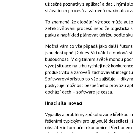
užitečné poznatky z aplikací a dat. Jinými sl
stávajících procesů a zároveň maximalizova
To znamená, že globální výrobce může aut
zefektivňování procesů nebo že logistická 
parku a například plánovat údržbu podle sku
Možná vám to vše připadá jako další futurist
jsou dostupné již dnes. Virtuální cloudová s
budoucnosti. V digitálním světě mohou podn
vývoj situace na trhu rychleji než konkure
produktivitu a zároveň zachovávat integrit
Softwarový přístup to vše zajišťuje – díky 
poskytuje možnost bezpečného provozu aplik
dochází dech – software je cesta.
Hnací síla inovací
Výpadky a problémy způsobované křehkou i
řešeními typickými pro uplynulé desetiletí ji
obstát v informační ekonomice. Přechodem n