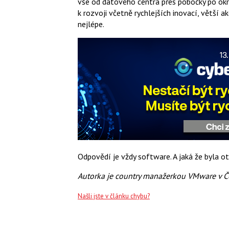
vše od datového centra přes pobočky po okraj
k rozvoji včetně rychlejších inovací, větší 
nejlépe.
Odpovědí je vždy software. A jaká že byla o
Autorka je country manažerkou VMware v Č
Našli jste v článku chybu?