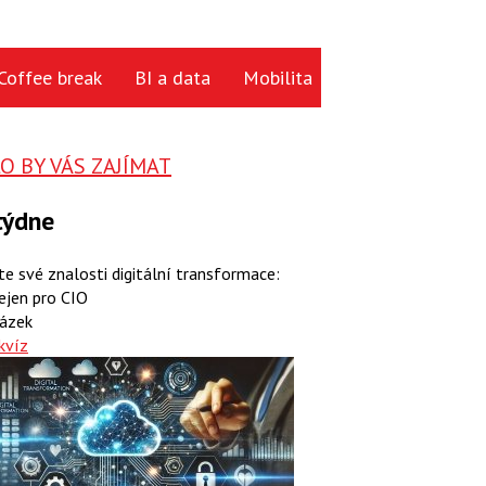
Coffee break
BI a data
Mobilita
Cloud
Hardwa
 BY VÁS ZAJÍMAT
týdne
te své znalosti digitální transformace:
ejen pro CIO
ázek
kvíz