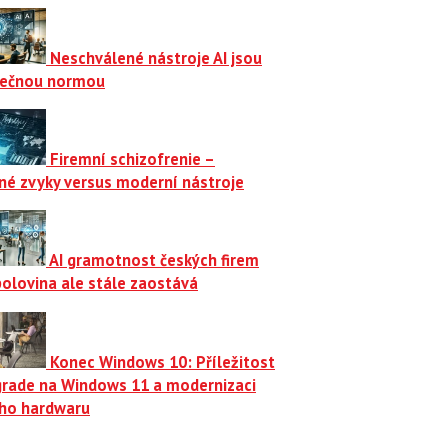
Neschválené nástroje AI jsou
ečnou normou
Firemní schizofrenie –
né zvyky versus moderní nástroje
AI gramotnost českých firem
polovina ale stále zaostává
Konec Windows 10: Příležitost
grade na Windows 11 a modernizaci
ího hardwaru