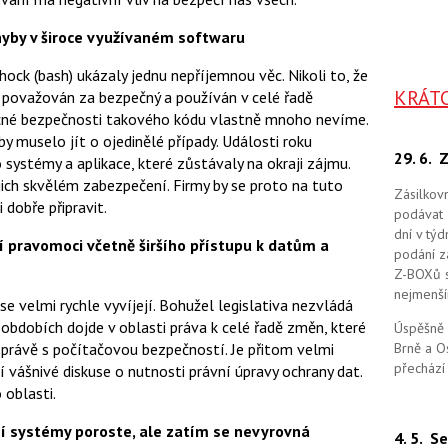
chyby v široce využívaném softwaru
ock (bash) ukázaly jednu nepříjemnou věc. Nikoli to, že
KRÁT
ě považován za bezpečný a používán v celé řadě
ečné bezpečnosti takového kódu vlastně mnoho nevíme.
y muselo jít o ojedinělé případy. Události roku
29. 6.
Z
systémy a aplikace, které zůstávaly na okraji zájmu.
jich skvělém zabezpečení. Firmy by se proto na tuto
Zásilkov
dobře připravit.
podávat 
dní v tý
ší pravomoci včetně širšího přístupu k datům a
podání zá
Z-BOXů s 
nejmenší
 se velmi rychle vyvíjejí. Bohužel legislativa nezvládá
h obdobích dojde v oblasti práva k celé řadě změn, které
Úspěšně 
 právě s počítačovou bezpečností. Je přitom velmi
Brně a O
přechází
 vášnivé diskuse o nutnosti právní úpravy ochrany dat.
 oblasti.
ní systémy poroste, ale zatím se nevyrovná
4. 5.
Se