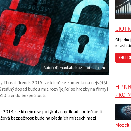
a
a
F
s
a
í
c
t
e
i
b
X
CIOT
o
o
k
Objednej
u
newslett
OBJED
Autor: © maxkabakov - Fotolia.com
y Threat Trends 2015, ve které se zaměřila na největší
HP K
ý reálný dopad budou mít rozvíjející se hrozby na firmy i
PRO M
p10 trendů bezpečnosti.
2014, se kterými se potýkaly například společnosti
tačová bezpečnost bude na předních místech mezi
Mozek 