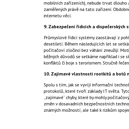
mobilních zařízeních), nebude trvat dlouho 
zaměřených právě na tato zařízení. Obdobně
internetu věcí.
9. Zabezpečení řídicích a dispečerských
Průmyslové řídicí systémy zaostávají z po
desetiletí. Během následujících let se set
počítačoví zločinci bez váhání zneužijí. Mo
běžných důvodů se setkáme například i se 
konfliktů či boje s terorismem. Stručně řeče
10. Zajímavé vlastnosti rootkitů a bot
Spolu s tím, jak se vyvíjí informační techn
protokolů, které tvoří základy IT světa. Ty
„zajímavé“ chyby, které by mohly počítačo
změn v dosavadních bezpečnostních technol
známých možností, ale také k rizikům spoj