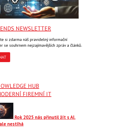
RENDS NEWSLETTER
te si zdarma náš pravidelný informační
er se souhrnem nejzajímavějších zpráv a článků.
NAT
NOWLEDGE HUB
ODERNÍ FIREMNÍ IT
Rok 2025 nás přinutil žít s AI.
ale nestíhá