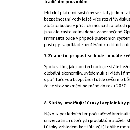
tradičním podvodům
Mobilní platební systémy se staly jedním z 
bezpečnostní vody ještě více rozvířily dis
zločinci budou v příštích měsících a letech
jsou ale často velmi dobře zabezpečené. O
kriminalita bude v případě platebních systé
postupy. Například zneužívání kreditních i d
7. Znalostní propast se bude i nadále zv
Spolu s tím, jak jsou technologie stále běžn
globální ekonomiky, uvědomují si vlády i fir
s počítačovou bezpečností. Jde ovšem o běh 
že se stav nezmění nejméně do roku 2030.
8. Služby umožňující útoky i exploit kity
Několik posledních let počítačové kriminali
univerzálních útočných produktů a služeb, k
i útoky. Vzhledem ke stále větší oblibě mob