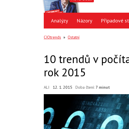
Analýzy
Názory
Případové st
CIOtrends
»
Ostatní
10 trendů v počít
rok 2015
ALI
12. 1. 2015
Doba čtení:
7 minut