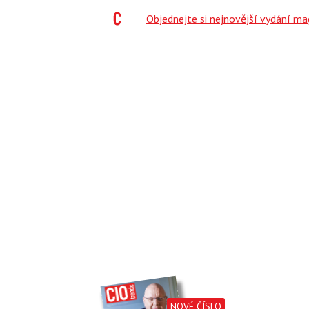
;
Objednejte si nejnovější vydání m
NOVÉ ČÍSLO