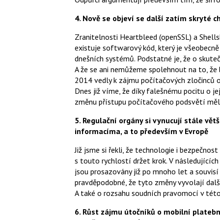
4. Nově se objeví se další zatím skryté 
Zranitelnosti Heartbleed (openSSL) a Shellsh
existuje softwarový kód, který je všeobecn
dnešních systémů. Podstatné je, že o skut
A že se ani nemůžeme spolehnout na to, že b
2014 vedly k zájmu počítačových zločinců o 
Dnes již víme, že díky falešnému pocitu o je
změnu přístupu počítačového podsvětí měli 
5. Regulační orgány si vynucují stále vět
informacíma, a to především v Evropě
Již jsme si řekli, že technologie i bezpečnost
s touto rychlostí držet krok. V následujícíc
jsou prosazovány již po mnoho let a souvisí
pravděpodobné, že tyto změny vyvolají další
A také o rozsahu soudních pravomocí v této
6. Růst zájmu útočníků o mobilní plateb