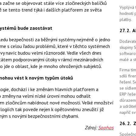
a začne se objevovat stále více zločineckých balíčků
Vyplývá 
 se tento trend týká i dalších platforem ze světa
hodnotí p
platby.
 systémů bude zaostávat
27. 2.
A
hledu bezpečnosti za běžnými systémy nejméně o jedno
Dodavate
káme s celou řadou problémů, které v těchto systémech
skupiny 
tivy navíc budou velmi různorodé. Vedle všech dnes
softwaro
státem podporovanými útoky v rámci mezinárodních
malé a st
no jde o oblast, kde je mnoho ohrožených subjektů.
Firma tím
sdílí fi
ů mohou vést k novým typům útoků
řešení.
S
se sídle
ologie, dochází i ke změnám hlavních platforem a
ERP řešen
to změny na velmi nízké úrovni mohou odhalit
důrazem 
vým zločincům nabídnout nové možnosti. Velké množství
a udržit
ogiích tak povede nejen k opětovnému zneužití již
napříč s
eným s novými bezpečnostními chybami.
26. 2.
Z
Zdroj:
Sophos
Společno