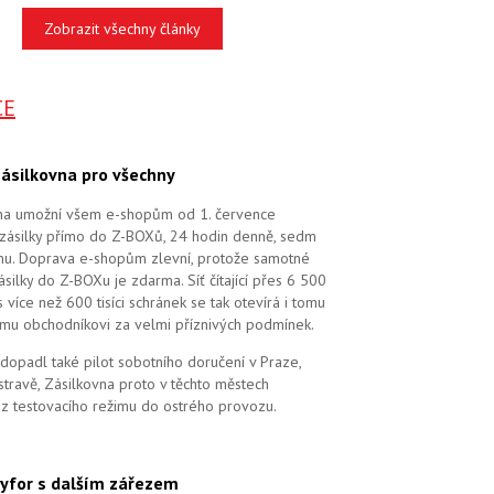
Zobrazit všechny články
CE
ásilkovna pro všechny
na umožní všem e-shopům od 1. července
zásilky přímo do Z-BOXů, 24 hodin denně, sedm
dnu. Doprava e-shopům zlevní, protože samotné
silky do Z-BOXu je zdarma. Síť čítající přes 6 500
více než 600 tisíci schránek se tak otevírá i tomu
mu obchodníkovi za velmi příznivých podmínek.
dopadl také pilot sobotního doručení v Praze,
stravě, Zásilkovna proto v těchto městech
 z testovacího režimu do ostrého provozu.
yfor s dalším zářezem