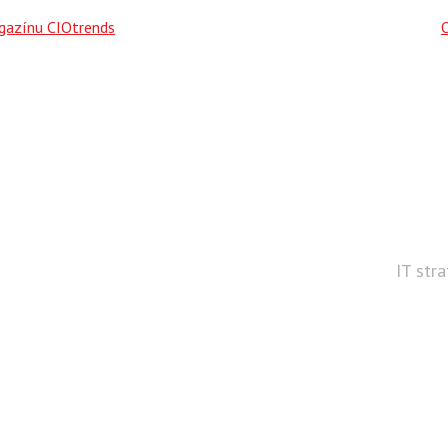
agazínu CIOtrends
IT str