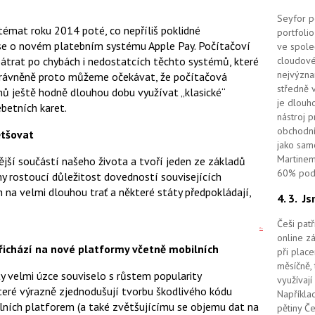
Seyfor po
témat roku 2014 poté, co nepříliš poklidné
portfolio
kuse o novém platebním systému Apple Pay. Počítačoví
ve spole
 pátrat po chybách i nedostatcích těchto systémů, které
cloudov
nejvýzna
právněně proto můžeme očekávat, že počítačová
středně 
mů ještě hodně dlouhou dobu využívat „klasické“
je dlouho
ebetních karet.
nástroj 
obchodní
ětšovat
jako sam
Martinem
ější součástí našeho života a tvoří jeden ze základů
60% podí
my rostoucí důležitost dovedností souvisejících
na velmi dlouhou trať a některé státy předpokládají,
4. 3.
Js
Češi pat
G+
online z
 přichází na nové platformy včetně mobilních
při place
měsíčně, 
ty velmi úzce souviselo s růstem popularity
využívají
teré výrazně zjednodušují tvorbu škodlivého kódu
Například
ilních platforem (a také zvětšujícímu se objemu dat na
pětiny Č