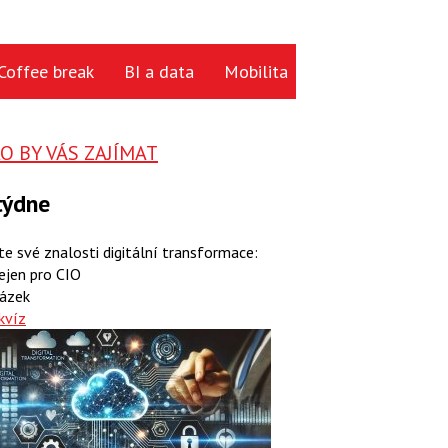
Coffee break
BI a data
Mobilita
Cloud
Hardwa
 BY VÁS ZAJÍMAT
týdne
te své znalosti digitální transformace:
ejen pro CIO
ázek
kvíz