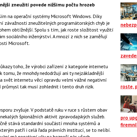
ížnější zneužití povede nižšímu počtu hrozeb
ším na operační systémy Microsoft Windows. Díky
ení závažnosti zneužitelných programátorských chyb je
nebezp
em obtížnější. Spolu s tím, jak roste složitost využití
kám sociálního inženýrství. A mnozí z nich se zaměřují
nosti Microsoft.
zavede
kazy toho, že výrobci zařízení z kategorie internetu
 tomu, že mnohdy nedodržují ani ty nejzákladnější
 svět internetu věcí opravdu velmi vážné negativní
roste, 
průmysl tak musí zohlednit i tento druh rizik.
sporu zvyšuje. V podstatě ruku v ruce s růstem obav
nekalých špionážních aktivit zpravodajských služeb.
pro up
nečně stává standardní součástí mnoha systémů a
firemn
erým patří i celá řada právních institucí, se to nelíbí.
vání má negativní vliv na bezpečí nás všech.