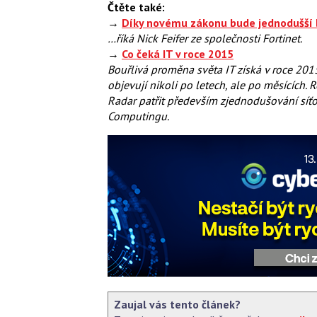
Čtěte také:
→
Díky novému zákonu bude jednodušší
…říká Nick Feifer ze společnosti Fortinet.
→
Co čeká IT v roce 2015
Bouřlivá proměna světa IT získá v roce 201
objevují nikoli po letech, ale po měsících
Radar patřit především zjednodušování síťov
Computingu.
Zaujal vás tento článek?