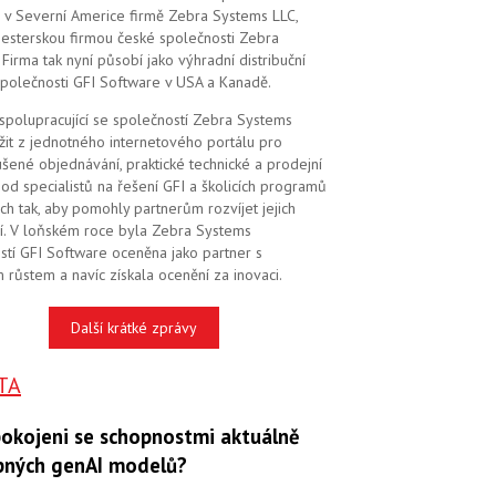
 v Severní Americe firmě Zebra Systems LLC,
 sesterskou firmou české společnosti Zebra
Firma tak nyní působí jako výhradní distribuční
společnosti GFI Software v USA a Kanadě.
 spolupracující se společností Zebra Systems
žit z jednotného internetového portálu pro
šené objednávání, praktické technické a prodejní
od specialistů na řešení GFI a školicích programů
ch tak, aby pomohly partnerům rozvíjet jejich
í. V loňském roce byla Zebra Systems
stí GFI Software oceněna jako partner s
 růstem a navíc získala ocenění za inovaci.
Další krátké zprávy
TA
pokojeni se schopnostmi aktuálně
pných genAI modelů?