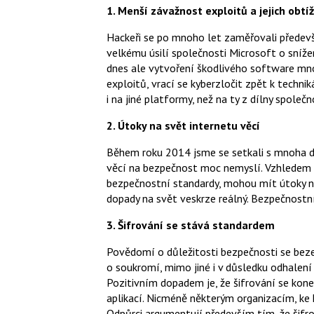
1. Menší závažnost exploitů a jejich obt
Hackeři se po mnoho let zaměřovali předev
velkému úsilí společnosti Microsoft o sníž
dnes ale vytvoření škodlivého software mnoh
exploitů, vrací se kyberzločit zpět k techni
i na jiné platformy, než na ty z dílny společ
2. Útoky na svět internetu věcí
Během roku 2014 jsme se setkali s mnoha dů
věcí na bezpečnost moc nemyslí. Vzhledem k
bezpečnostní standardy, mohou mít útoky na
dopady na svět veskrze reálný. Bezpečnostní 
3. Šifrování se stává standardem
Povědomí o důležitosti bezpečnosti se beze
o soukromí, mimo jiné i v důsledku odhalení 
Pozitivním dopadem je, že šifrování se ko
aplikací. Nicméně některým organizacím, ke kt
Odpůrci argumentují především tím, že šifro