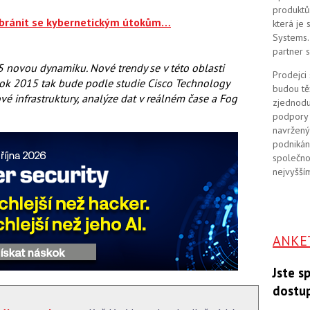
produktů
 bránit se kybernetickým útokům…
která je
Systems. 
partner 
5 novou dynamiku. Nové trendy se v této oblasti
Prodejci
. Rok 2015 tak bude podle studie Cisco Technology
budou tě
é infrastruktury, analýze dat v reálném čase a Fog
zjednodu
podpory 
navržený
podnikán
společno
nejvyšším
ANKE
Jste s
dostu