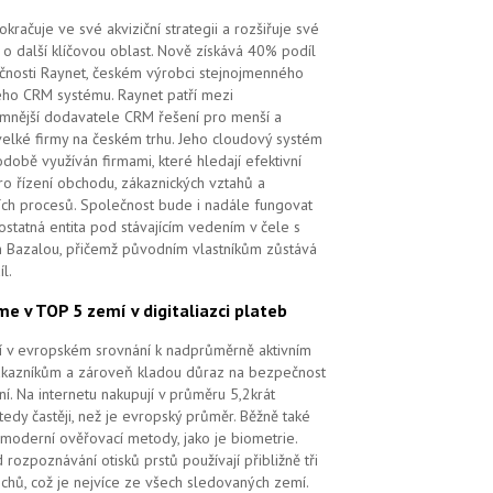
kračuje ve své akviziční strategii a rozšiřuje své
 o další klíčovou oblast. Nově získává 40% podíl
čnosti Raynet, českém výrobci stejnojmenného
ého CRM systému.
Raynet patří mezi
mnější dodavatele CRM řešení pro menší a
velké firmy na českém trhu. Jeho cloudový systém
době využíván firmami, které hledají efektivní
pro řízení obchodu, zákaznických vztahů a
ch procesů. Společnost bude i nadále fungovat
ostatná entita pod stávajícím vedením v čele s
 Bazalou, přičemž původním vlastníkům zůstává
l.
me v TOP 5 zemí v digitaliazci plateb
ří v evropském srovnání k nadprůměrně aktivním
ákazníkům a zároveň kladou důraz na bezpečnost
ní. Na internetu nakupují v průměru 5,2krát
tedy častěji, než je evropský průměr. Běžně také
 moderní ověřovací metody, jako je biometrie.
 rozpoznávání otisků prstů používají přibližně tři
echů, což je nejvíce ze všech sledovaných zemí.