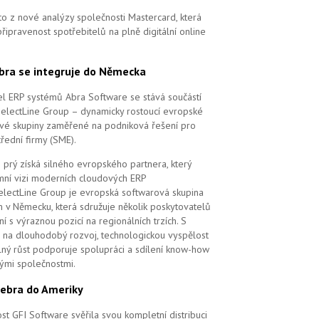
to z nové analýzy společnosti Mastercard, která
řipravenost spotřebitelů na plně digitální online
bra se integruje do Německa
l ERP systémů Abra Software se stává součástí
SelectLine Group – dynamicky rostoucí evropské
vé skupiny zaměřené na podniková řešení pro
řední firmy (SME).
 prý získá silného evropského partnera, který
remní vizi moderních cloudových ERP
electLine Group je evropská softwarová skupina
m v Německu, která sdružuje několik poskytovatelů
í s výraznou pozicí na regionálních trzích. S
na dlouhodobý rozvoj, technologickou vyspělost
elný růst podporuje spolupráci a sdílení know-how
vými společnostmi.
ebra do Ameriky
st GFI Software svěřila svou kompletní distribuci