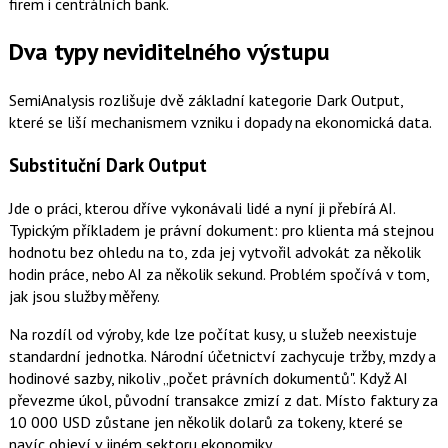
firem i centrálních bank.
Dva typy neviditelného výstupu
SemiAnalysis rozlišuje dvě základní kategorie Dark Output,
které se liší mechanismem vzniku i dopady na ekonomická data.
Substituční Dark Output
Jde o práci, kterou dříve vykonávali lidé a nyní ji přebírá AI.
Typickým příkladem je právní dokument: pro klienta má stejnou
hodnotu bez ohledu na to, zda jej vytvořil advokát za několik
hodin práce, nebo AI za několik sekund. Problém spočívá v tom,
jak jsou služby měřeny.
Na rozdíl od výroby, kde lze počítat kusy, u služeb neexistuje
standardní jednotka. Národní účetnictví zachycuje tržby, mzdy a
hodinové sazby, nikoliv „počet právních dokumentů". Když AI
převezme úkol, původní transakce zmizí z dat. Místo faktury za
10 000 USD zůstane jen několik dolarů za tokeny, které se
navíc objeví v jiném sektoru ekonomiky.