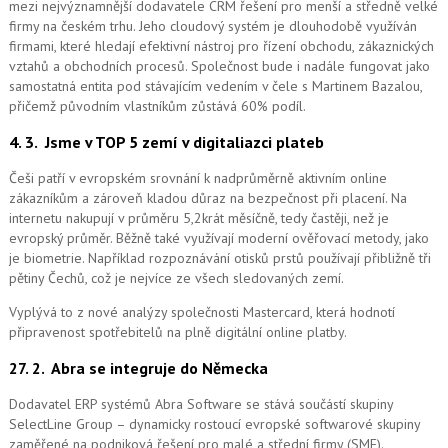
mezi nejvýznamnější dodavatele CRM řešení pro menší a středně velké
firmy na českém trhu. Jeho cloudový systém je dlouhodobě využíván
firmami, které hledají efektivní nástroj pro řízení obchodu, zákaznických
vztahů a obchodních procesů. Společnost bude i nadále fungovat jako
samostatná entita pod stávajícím vedením v čele s Martinem Bazalou,
přičemž původním vlastníkům zůstává 60% podíl.
4. 3.
Jsme v TOP 5 zemí v digitaliazci plateb
Češi patří v evropském srovnání k nadprůměrně aktivním online
zákazníkům a zároveň kladou důraz na bezpečnost při placení. Na
internetu nakupují v průměru 5,2krát měsíčně, tedy častěji, než je
evropský průměr. Běžně také využívají moderní ověřovací metody, jako
je biometrie. Například rozpoznávání otisků prstů používají přibližně tři
pětiny Čechů, což je nejvíce ze všech sledovaných zemí.
Vyplývá to z nové analýzy společnosti Mastercard, která hodnotí
připravenost spotřebitelů na plně digitální online platby.
27. 2.
Abra se integruje do Německa
Dodavatel ERP systémů Abra Software se stává součástí skupiny
SelectLine Group – dynamicky rostoucí evropské softwarové skupiny
zaměřené na podniková řešení pro malé a střední firmy (SME).