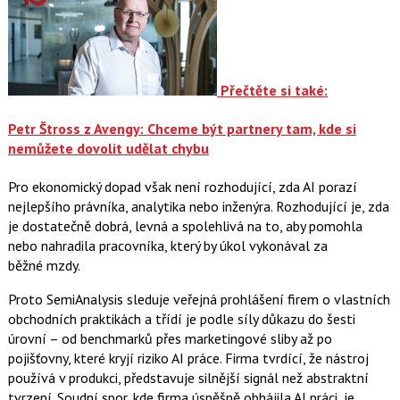
Přečtěte si také:
Petr Štross z Avengy: Chceme být partnery tam, kde si
nemůžete dovolit udělat chybu
Pro ekonomický dopad však není rozhodující, zda AI porazí
nejlepšího právníka, analytika nebo inženýra. Rozhodující je, zda
je dostatečně dobrá, levná a spolehlivá na to, aby pomohla
nebo nahradila pracovníka, který by úkol vykonával za
běžné mzdy.
Proto SemiAnalysis sleduje veřejná prohlášení firem o vlastních
obchodních praktikách a třídí je podle síly důkazu do šesti
úrovní – od benchmarků přes marketingové sliby až po
pojišťovny, které kryjí riziko AI práce. Firma tvrdící, že nástroj
používá v produkci, představuje silnější signál než abstraktní
tvrzení. Soudní spor, kde firma úspěšně obhájila AI práci, je