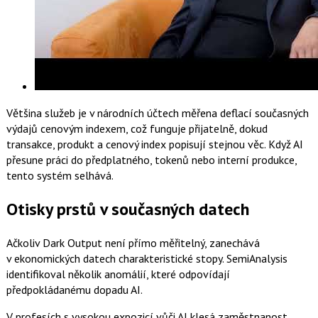
Většina služeb je v národních účtech měřena deflací současných
výdajů cenovým indexem, což funguje přijatelně, dokud
transakce, produkt a cenový index popisují stejnou věc. Když AI
přesune práci do předplatného, tokenů nebo interní produkce,
tento systém selhává.
Otisky prstů v současných datech
Ačkoliv Dark Output není přímo měřitelný, zanechává
v ekonomických datech charakteristické stopy. SemiAnalysis
identifikoval několik anomálií, které odpovídají
předpokládanému dopadu AI.
V profesích s vysokou expozicí vůči AI klesá zaměstnanost,