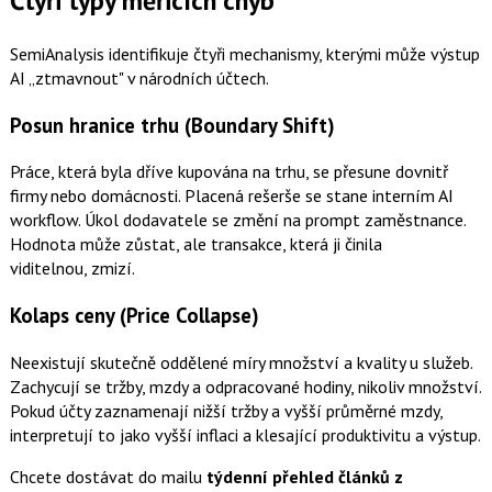
Čtyři typy měřicích chyb
SemiAnalysis identifikuje čtyři mechanismy, kterými může výstup
AI „ztmavnout" v národních účtech.
Posun hranice trhu (Boundary Shift)
Práce, která byla dříve kupována na trhu, se přesune dovnitř
firmy nebo domácnosti. Placená rešerše se stane interním AI
workflow. Úkol dodavatele se změní na prompt zaměstnance.
Hodnota může zůstat, ale transakce, která ji činila
viditelnou, zmizí.
Kolaps ceny (Price Collapse)
Neexistují skutečně oddělené míry množství a kvality u služeb.
Zachycují se tržby, mzdy a odpracované hodiny, nikoliv množství.
Pokud účty zaznamenají nižší tržby a vyšší průměrné mzdy,
interpretují to jako vyšší inflaci a klesající produktivitu a výstup.
Chcete dostávat do mailu
týdenní přehled článků z