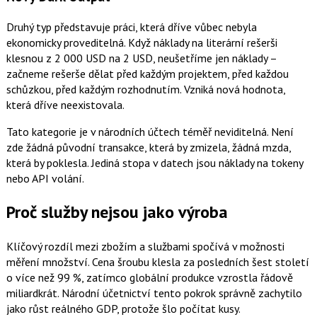
Druhý typ představuje práci, která dříve vůbec nebyla
ekonomicky proveditelná. Když náklady na literární rešerši
klesnou z 2 000 USD na 2 USD, neušetříme jen náklady –
začneme rešerše dělat před každým projektem, před každou
schůzkou, před každým rozhodnutím. Vzniká nová hodnota,
která dříve neexistovala.
Tato kategorie je v národních účtech téměř neviditelná. Není
zde žádná původní transakce, která by zmizela, žádná mzda,
která by poklesla. Jediná stopa v datech jsou náklady na tokeny
nebo API volání.
Proč služby nejsou jako výroba
Klíčový rozdíl mezi zbožím a službami spočívá v možnosti
měření množství. Cena šroubu klesla za posledních šest století
o více než 99 %, zatímco globální produkce vzrostla řádově
miliardkrát. Národní účetnictví tento pokrok správně zachytilo
jako růst reálného GDP, protože šlo počítat kusy.