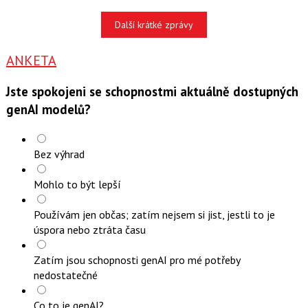
Další krátké zprávy
ANKETA
Jste spokojeni se schopnostmi aktuálně dostupných
genAI modelů?
Bez výhrad
Mohlo to být lepší
Používám jen občas; zatím nejsem si jist, jestli to je
úspora nebo ztráta času
Zatím jsou schopnosti genAI pro mé potřeby
nedostatečné
Co to je genAI?