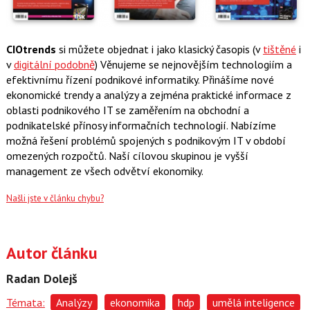
CIOtrends
si můžete objednat i jako klasický časopis (v
tištěné
i
v
digitální podobně
) Věnujeme se nejnovějším technologiím a
efektivnímu řízení podnikové informatiky. Přinášíme nové
ekonomické trendy a analýzy a zejména praktické informace z
oblasti podnikového IT se zaměřením na obchodní a
podnikatelské přínosy informačních technologií. Nabízíme
možná řešení problémů spojených s podnikovým IT v období
omezených rozpočtů. Naší cílovou skupinou je vyšší
management ze všech odvětví ekonomiky.
Našli jste v článku chybu?
Autor článku
Radan Dolejš
Témata:
Analýzy
ekonomika
hdp
umělá inteligence