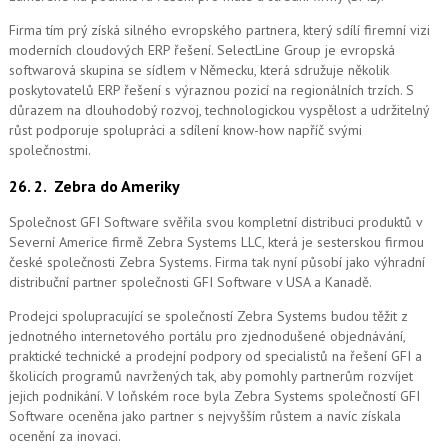
Firma tím prý získá silného evropského partnera, který sdílí firemní vizi
moderních cloudových ERP řešení.
SelectLine Group je evropská
softwarová skupina se sídlem v Německu, která sdružuje několik
poskytovatelů ERP řešení s výraznou pozicí na regionálních trzích. S
důrazem na dlouhodobý rozvoj, technologickou vyspělost a udržitelný
růst podporuje spolupráci a sdílení know-how napříč svými
společnostmi.
26. 2.
Zebra do Ameriky
Společnost GFI Software svěřila svou kompletní distribuci produktů v
Severní Americe firmě Zebra Systems LLC, která je sesterskou firmou
české společnosti Zebra Systems. Firma tak nyní působí jako výhradní
distribuční partner společnosti GFI Software v USA a Kanadě.
Prodejci spolupracující se společností Zebra Systems budou těžit z
jednotného internetového portálu pro zjednodušené objednávání,
praktické technické a prodejní podpory od specialistů na řešení GFI a
školicích programů navržených tak, aby pomohly partnerům rozvíjet
jejich podnikání. V loňském roce byla Zebra Systems společností GFI
Software oceněna jako partner s nejvyšším růstem a navíc získala
ocenění za inovaci.