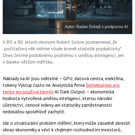
a
F
s
a
í
c
t
e
i
b
X
Autor: Radan Dolejš s podporou AI
o
o
k
u
V 80. a 90. letech ekonom Robert Solow poznamenal, že
„počítačový věk vidíme všude kromě statistik produktivity".
Dnes čelíme podobnému problému s umělou inteligencí, jen
v daleko větším měřítku.
Náklady na AI jsou viditelné – GPU, datová centra, elektřina,
tokeny. Výstup často ne. Analytická firma
SemiAnalysis pro
tento jev používá termín
AI Dark Output – ekonomická
hodnota vytvořená umělou inteligencí, kterou národní
účetnictví, cenové indexy ani statistiky zaměstnanosti
nedokážou spolehlivě zachytit.
Jde o strukturální problém měření, který může zásadně zkreslit
obraz ekonomiky a vést k chybným rozhodnutím investorů,