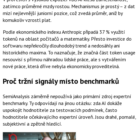
zatímco průměrné mzdy rostou. Mechanismus je prostý – z dat
mizí nejlevnější juniorní pozice, což zvedá průměr, aniž by
komukoliv vzrostl plat.
Podle ekonomického indexu Anthropic připadá 37 % využití
tokenů na oblast počítačů a matematiky. Přesto investice do
softwaru nepřekročily dlouhodobý trend a nedosáhly ani
historického maxima. To naznačuje, že značná část token usage
nesouvisí s přímou náhradou lidské práce, ale s vytvářením
nové práce, která dříve nebyla ekonomicky proveditelná.
Proč tržní signály místo benchmarků
SemiAnalysis záměrně nepoužívá jako primární zdroj expertní
benchmarky. Ty odpovídají na jinou otázku: zda AI dokáže
uspokojit hodnotitele za testovacích podmínek, často
hodnotitele očekávajícího expertní úroveň. Jsou drahé, pomalé,
subjektivní a zpětně hledící.