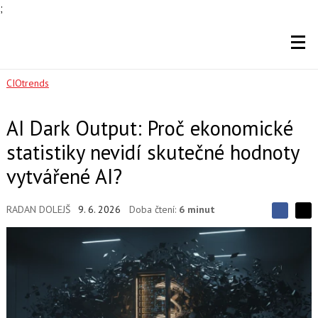
;
CIOtrends
AI Dark Output: Proč ekonomické
statistiky nevidí skutečné hodnoty
vytvářené AI?
RADAN DOLEJŠ
9. 6. 2026
Doba čtení:
6 minut
S
S
S
d
d
d
í
í
í
l
l
e
e
l
j
j
t
e
t
e
e
t
n
n
a