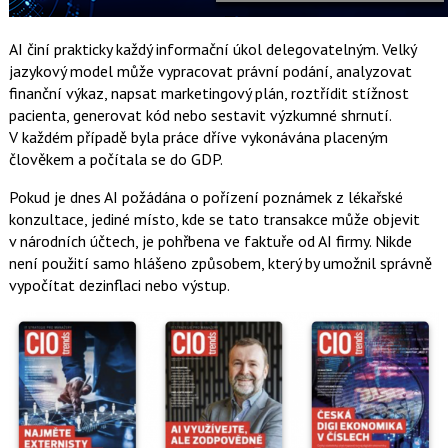
AI činí prakticky každý informační úkol delegovatelným. Velký
jazykový model může vypracovat právní podání, analyzovat
finanční výkaz, napsat marketingový plán, roztřídit stížnost
pacienta, generovat kód nebo sestavit výzkumné shrnutí.
V každém případě byla práce dříve vykonávána placeným
člověkem a počítala se do GDP.
Pokud je dnes AI požádána o pořízení poznámek z lékařské
konzultace, jediné místo, kde se tato transakce může objevit
v národních účtech, je pohřbena ve faktuře od AI firmy. Nikde
není použití samo hlášeno způsobem, který by umožnil správně
vypočítat dezinflaci nebo výstup.