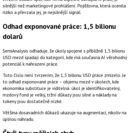
silnější než marketingové prohlášení. Pojišťovna, která ocenila
riziko a převzala jej, je nejsilnější signál.
Odhad exponované práce: 1,5 bilionu
dolarů
SemiAnalysis odhaduje, že úkoly spojené s přibližně 1,5 bilionu
USD mezd spadají do kategorií, kde má současná AI věrohodný
potenciál k nahrazení práce.
Toto číslo není tvrzením, že 1,5 bilionu USD práce zmizelo. Je
to odhad exponované práce – objemu mezd v úkolech, kde
ekonomika substituce je viditelná: úkol je identifikovatelný,
mzdový fond je velký, tržní důkazy jsou silné a náklady na
tokeny jsou dostatečně nízké.
Většina dosavadních důkazů ukazuje na augmentaci, nikoliv na
úplnou náhradu.