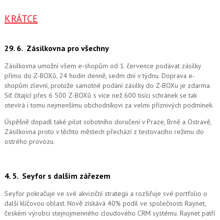
KRÁTCE
29. 6.
Zásilkovna pro všechny
Zásilkovna umožní všem e-shopům od 1. července podávat zásilky
přímo do Z-BOXů, 24 hodin denně, sedm dní v týdnu. Doprava e-
shopům zlevní, protože samotné podání zásilky do Z-BOXu je zdarma.
Síť čítající přes 6 500 Z-BOXů s více než 600 tisíci schránek se tak
otevírá i tomu nejmenšímu obchodníkovi za velmi příznivých podmínek.
Úspěšně dopadl také pilot sobotního doručení v Praze, Brně a Ostravě,
Zásilkovna proto v těchto městech přechází z testovacího režimu do
ostrého provozu.
4. 5.
Seyfor s dalším zářezem
Seyfor pokračuje ve své akviziční strategii a rozšiřuje své portfolio o
další klíčovou oblast. Nově získává 40% podíl ve společnosti Raynet,
českém výrobci stejnojmenného cloudového CRM systému.
Raynet patří