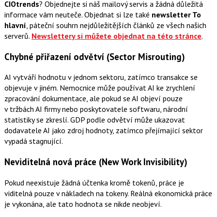
CIOtrends
? Objednejte si náš mailový servis a žádná důležitá
informace vám neuteče. Objednat si lze také
newsletter To
hlavní
, páteční souhrn nejdůležitějších článků ze všech našich
serverů.
Newslettery si můžete objednat na této stránce
.
Chybné přiřazení odvětví (Sector Misrouting)
AI vytváří hodnotu v jednom sektoru, zatímco transakce se
objevuje v jiném. Nemocnice může používat AI ke zrychlení
zpracování dokumentace, ale pokud se AI objeví pouze
v tržbách AI firmy nebo poskytovatele softwaru, národní
statistiky se zkreslí. GDP podle odvětví může ukazovat
dodavatele AI jako zdroj hodnoty, zatímco přejímající sektor
vypadá stagnující.
Neviditelná nová práce (New Work Invisibility)
Pokud neexistuje žádná účtenka kromě tokenů, práce je
viditelná pouze v nákladech na tokeny. Reálná ekonomická práce
je vykonána, ale tato hodnota se nikde neobjeví.