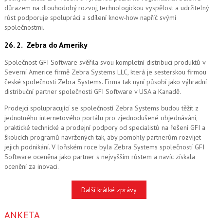
důrazem na dlouhodobý rozvoj, technologickou vyspělost a udržitelný
růst podporuje spolupráci a sdílení know-how napříč svými
společnostmi.
26. 2.
Zebra do Ameriky
Společnost GFI Software svěřila svou kompletní distribuci produktů v
Severní Americe firmě Zebra Systems LLC, která je sesterskou firmou
české společnosti Zebra Systems. Firma tak nyní působí jako výhradní
distribuční partner společnosti GFI Software v USA a Kanadě.
Prodejci spolupracující se společností Zebra Systems budou těžit z
jednotného internetového portálu pro zjednodušené objednávání,
praktické technické a prodejní podpory od specialistů na řešení GFI a
školicích programů navržených tak, aby pomohly partnerům rozvíjet
jejich podnikání. V loňském roce byla Zebra Systems společností GFI
Software oceněna jako partner s nejvyšším růstem a navíc získala
ocenění za inovaci.
Další krátké zprávy
ANKETA