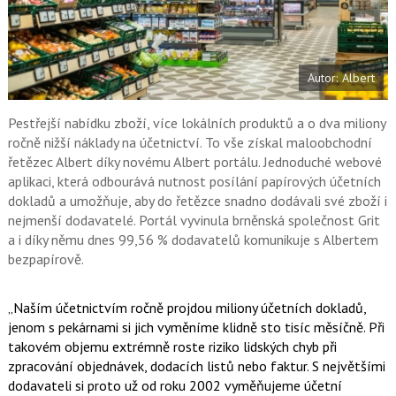
a
F
s
a
í
c
t
e
i
b
X
Autor: Albert
o
o
k
u
Pestřejší nabídku zboží, více lokálních produktů a o dva miliony
ročně nižší náklady na účetnictví. To vše získal maloobchodní
řetězec Albert díky novému Albert portálu. Jednoduché webové
aplikaci, která odbourává nutnost posílání papírových účetních
dokladů a umožňuje, aby do řetězce snadno dodávali své zboží i
nejmenší dodavatelé. Portál vyvinula brněnská společnost Grit
a i díky němu dnes 99,56 % dodavatelů komunikuje s Albertem
bezpapírově.
„Naším účetnictvím ročně projdou miliony účetních dokladů,
jenom s pekárnami si jich vyměníme klidně sto tisíc měsíčně. Při
takovém objemu extrémně roste riziko lidských chyb při
zpracování objednávek, dodacích listů nebo faktur. S největšími
dodavateli si proto už od roku 2002 vyměňujeme účetní