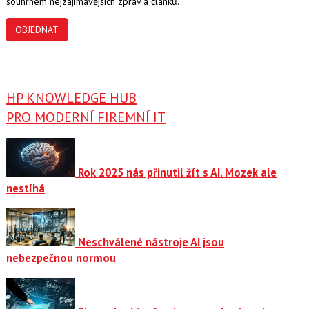
souhrnem nejzajímavějších zpráv a článků.
OBJEDNAT
HP KNOWLEDGE HUB
PRO MODERNÍ FIREMNÍ IT
Rok 2025 nás přinutil žít s AI. Mozek ale
nestíhá
Neschválené nástroje AI jsou
nebezpečnou normou