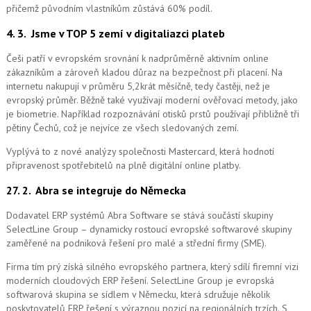
přičemž původním vlastníkům zůstává 60% podíl.
4. 3.
Jsme v TOP 5 zemí v digitaliazci plateb
Češi patří v evropském srovnání k nadprůměrně aktivním online
zákazníkům a zároveň kladou důraz na bezpečnost při placení. Na
internetu nakupují v průměru 5,2krát měsíčně, tedy častěji, než je
evropský průměr. Běžně také využívají moderní ověřovací metody, jako
je biometrie. Například rozpoznávání otisků prstů používají přibližně tři
pětiny Čechů, což je nejvíce ze všech sledovaných zemí.
Vyplývá to z nové analýzy společnosti Mastercard, která hodnotí
připravenost spotřebitelů na plně digitální online platby.
27. 2.
Abra se integruje do Německa
Dodavatel ERP systémů Abra Software se stává součástí skupiny
SelectLine Group – dynamicky rostoucí evropské softwarové skupiny
zaměřené na podniková řešení pro malé a střední firmy (SME).
Firma tím prý získá silného evropského partnera, který sdílí firemní vizi
moderních cloudových ERP řešení.
SelectLine Group je evropská
softwarová skupina se sídlem v Německu, která sdružuje několik
poskytovatelů ERP řešení s výraznou pozicí na regionálních trzích. S