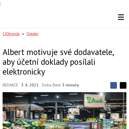
;
CIOtrends
»
Ostatní
Albert motivuje své dodavatele,
aby účetní doklady posílali
elektronicky
REDAKCE
3. 6. 2021
Doba čtení:
3 minuty
S
S
S
d
d
d
í
í
í
l
l
e
e
l
j
j
t
e
t
e
e
t
n
n
a