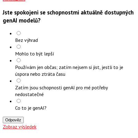
Jste spokojeni se schopnostmi aktuálně dostupných
genAI modelů?
Bez výhrad
Mohlo to být lepší
Používám jen občas; zatím nejsem si jist, jestli to je
úspora nebo ztráta času
Zatím jsou schopnosti genAI pro mé potřeby
nedostatečné
Co to je genAI?
Odpověz
Zobraz výsledek