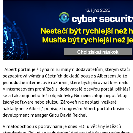
„Albert portál je šitý na míru malým dodavatelům, kterým stačí
bezpapírová výměna účetních dokladů pouze s Albertem. Je to
jednoduché internetové rozhraní, které bych přirovnal k e-mailu.
V internetovém prohlížeči si dodavatelé otevřou portál, přihlásí
se a fakturují nebo řeší objednávky. Nic neinstalují, nepotřebují
žádný software nebo službu. Zároveň nic neplatí, veškeré
náklady nese Albert," popisuje fungování Albert portálu business
development manager Gritu David Reichel.
V maloobchodu s potravinami je dnes EDI u většiny řetězců
standardem. Pokud se tedy drobní dodavatelé časem rozhodnou