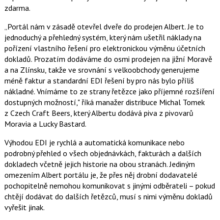
zdarma.
„Portál nám v zásadě otevřel dveře do prodejen Albert. Je to
jednoduchý a přehledný systém, který nám ušetřil náklady na
pořízení vlastního řešení pro elektronickou výměnu účetních
dokladů. Prozatím dodáváme do osmi prodejen na jižní Moravě
a na Zlínsku, takže ve srovnání s velkoobchody generujeme
méně faktur a standardní EDI řešení by pro nás bylo příliš
nákladné. Vnímáme to ze strany řetězce jako příjemné rozšíření
dostupných možností," říká manažer distribuce Michal Tomek
z Czech Craft Beers, který Albertu dodává piva z pivovarů
Moravia a Lucky Bastard.
Výhodou EDI je rychlá a automatická komunikace nebo
podrobný přehled o všech objednávkách, fakturách a dalších
dokladech včetně jejich historie na obou stranách. Jediným
omezením Albert portálu je, že přes něj drobní dodavatelé
pochopitelně nemohou komunikovat s jinými odběrateli – pokud
chtějí dodávat do dalších řetězců, musí s nimi výměnu dokladů
vyřešit jinak.