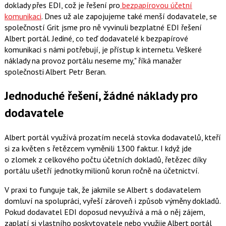
doklady přes EDI, což je řešení pro
bezpapírovou účetní
komunikaci
. Dnes už ale zapojujeme také menší dodavatele, se
společností Grit jsme pro ně vyvinuli bezplatné EDI řešení
Albert portál. Jediné, co teď dodavatelé k bezpapírové
komunikaci s námi potřebují, je přístup k internetu. Veškeré
náklady na provoz portálu neseme my," říká manažer
společnosti Albert Petr Beran.
Jednoduché řešení, žádné náklady pro
dodavatele
Albert portál využívá prozatím necelá stovka dodavatelů, kteří
si za květen s řetězcem vyměnili 1300 faktur. I když jde
o zlomek z celkového počtu účetních dokladů, řetězec díky
portálu ušetří jednotky milionů korun ročně na účetnictví.
V praxi to funguje tak, že jakmile se Albert s dodavatelem
domluví na spolupráci, vyřeší zároveň i způsob výměny dokladů.
Pokud dodavatel EDI doposud nevyužívá a má o něj zájem,
zaplatí si vlastního poskytovatele nebo využije Albert portál