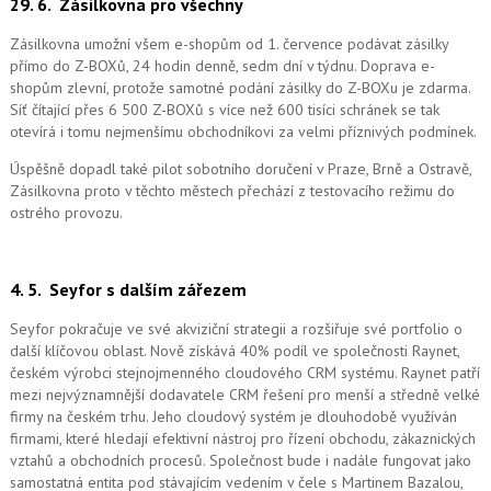
29. 6.
Zásilkovna pro všechny
Zásilkovna umožní všem e-shopům od 1. července podávat zásilky
přímo do Z-BOXů, 24 hodin denně, sedm dní v týdnu. Doprava e-
shopům zlevní, protože samotné podání zásilky do Z-BOXu je zdarma.
Síť čítající přes 6 500 Z-BOXů s více než 600 tisíci schránek se tak
otevírá i tomu nejmenšímu obchodníkovi za velmi příznivých podmínek.
Úspěšně dopadl také pilot sobotního doručení v Praze, Brně a Ostravě,
Zásilkovna proto v těchto městech přechází z testovacího režimu do
ostrého provozu.
4. 5.
Seyfor s dalším zářezem
Seyfor pokračuje ve své akviziční strategii a rozšiřuje své portfolio o
další klíčovou oblast. Nově získává 40% podíl ve společnosti Raynet,
českém výrobci stejnojmenného cloudového CRM systému.
Raynet patří
mezi nejvýznamnější dodavatele CRM řešení pro menší a středně velké
firmy na českém trhu. Jeho cloudový systém je dlouhodobě využíván
firmami, které hledají efektivní nástroj pro řízení obchodu, zákaznických
vztahů a obchodních procesů. Společnost bude i nadále fungovat jako
samostatná entita pod stávajícím vedením v čele s Martinem Bazalou,