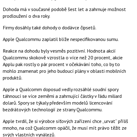
Dohoda má v současné podobě šest let a zahrnuje možnost
prodloužení o dva roky.
Firmy dosáhly také dohody o dodávce čipsetů.
Apple Qualcommu zaplatil blíže nespecifikovanou sumu.
Reakce na dohodu byly vesměs pozitivní. Hodnota akcií
Qualcommu skokově vzrostla o více než 20 procent, akcie
Applu pak rostly o pár procent v očekávání toho, co by to
mohlo znamenat pro jeho budoucí plány v oblasti mobilních
produktů.
Apple a Qualcomm doposud vedly rozsáhlé soudní spory
táhnoucí se více zeměmi a zahrnující částky v řádu miliard
dolarů. Spory se týkaly především modelů licencování
bezdrátových technologií ze strany Qualcommu.
Apple tvrdil, že si výrobce síťových zařízení chce „urvat“ příliš
mnoho, na což Qualcomm opáčil, že musí mít právo těžit ze
svých vlastních vynálezů.