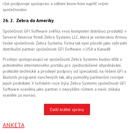
růst podporuje spolupráci a sdílení know-how napříč svými
společnostmi.
26. 2.
Zebra do Ameriky
Společnost GFI Software svěřila svou kompletní distribuci produktů v
Severní Americe firmě Zebra Systems LLC, která je sesterskou firmou
české společnosti Zebra Systems. Firma tak nyní působí jako výhradní
distribuční partner společnosti GFI Software v USA a Kanadě.
Prodejci spolupracující se společností Zebra Systems budou těžit z
jednotného internetového portálu pro zjednodušené objednávání,
praktické technické a prodejní podpory od specialistů na řešení GFI a
školicích programů navržených tak, aby pomohly partnerům rozvíjet
jejich podnikání. V loňském roce byla Zebra Systems společností GFI
Software oceněna jako partner s nejvyšším růstem a navíc získala
ocenění za inovaci.
Další krátké zprávy
ANKETA