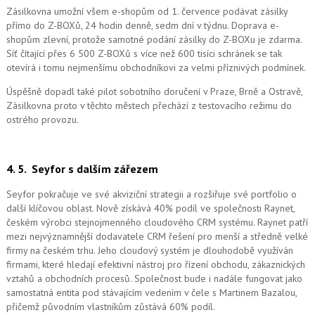
Zásilkovna umožní všem e-shopům od 1. července podávat zásilky
přímo do Z-BOXů, 24 hodin denně, sedm dní v týdnu. Doprava e-
shopům zlevní, protože samotné podání zásilky do Z-BOXu je zdarma.
Síť čítající přes 6 500 Z-BOXů s více než 600 tisíci schránek se tak
otevírá i tomu nejmenšímu obchodníkovi za velmi příznivých podmínek.
Úspěšně dopadl také pilot sobotního doručení v Praze, Brně a Ostravě,
Zásilkovna proto v těchto městech přechází z testovacího režimu do
ostrého provozu.
4. 5.
Seyfor s dalším zářezem
Seyfor pokračuje ve své akviziční strategii a rozšiřuje své portfolio o
další klíčovou oblast. Nově získává 40% podíl ve společnosti Raynet,
českém výrobci stejnojmenného cloudového CRM systému.
Raynet patří
mezi nejvýznamnější dodavatele CRM řešení pro menší a středně velké
firmy na českém trhu. Jeho cloudový systém je dlouhodobě využíván
firmami, které hledají efektivní nástroj pro řízení obchodu, zákaznických
vztahů a obchodních procesů. Společnost bude i nadále fungovat jako
samostatná entita pod stávajícím vedením v čele s Martinem Bazalou,
přičemž původním vlastníkům zůstává 60% podíl.