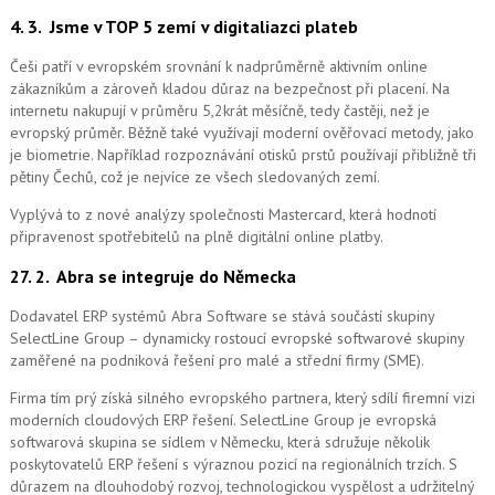
4. 3.
Jsme v TOP 5 zemí v digitaliazci plateb
Češi patří v evropském srovnání k nadprůměrně aktivním online
zákazníkům a zároveň kladou důraz na bezpečnost při placení. Na
internetu nakupují v průměru 5,2krát měsíčně, tedy častěji, než je
evropský průměr. Běžně také využívají moderní ověřovací metody, jako
je biometrie. Například rozpoznávání otisků prstů používají přibližně tři
pětiny Čechů, což je nejvíce ze všech sledovaných zemí.
Vyplývá to z nové analýzy společnosti Mastercard, která hodnotí
připravenost spotřebitelů na plně digitální online platby.
27. 2.
Abra se integruje do Německa
Dodavatel ERP systémů Abra Software se stává součástí skupiny
SelectLine Group – dynamicky rostoucí evropské softwarové skupiny
zaměřené na podniková řešení pro malé a střední firmy (SME).
Firma tím prý získá silného evropského partnera, který sdílí firemní vizi
moderních cloudových ERP řešení.
SelectLine Group je evropská
softwarová skupina se sídlem v Německu, která sdružuje několik
poskytovatelů ERP řešení s výraznou pozicí na regionálních trzích. S
důrazem na dlouhodobý rozvoj, technologickou vyspělost a udržitelný