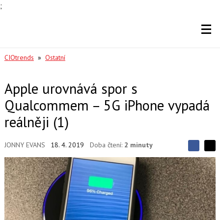
;
CIOtrends
»
Ostatní
Apple urovnává spor s
Qualcommem – 5G iPhone vypadá
reálněji (1)
JONNY EVANS
18. 4. 2019
Doba čtení:
2 minuty
S
S
S
d
d
d
í
í
í
l
l
e
e
l
j
j
t
e
t
e
e
t
n
n
a