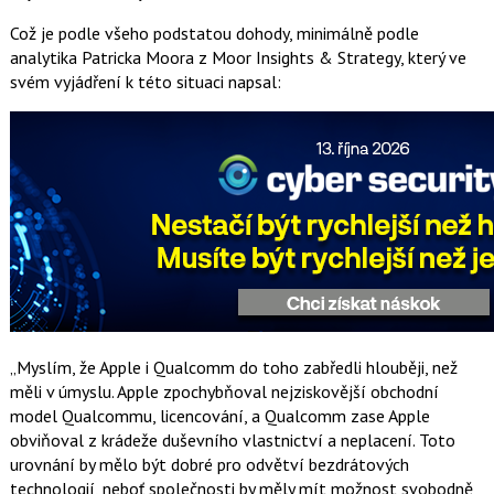
Což je podle všeho podstatou dohody, minimálně podle
analytika Patricka Moora z Moor Insights & Strategy, který ve
svém vyjádření k této situaci napsal:
„Myslím, že Apple i Qualcomm do toho zabředli hlouběji, než
měli v úmyslu. Apple zpochybňoval nejziskovější obchodní
model Qualcommu, licencování, a Qualcomm zase Apple
obviňoval z krádeže duševního vlastnictví a neplacení. Toto
urovnání by mělo být dobré pro odvětví bezdrátových
technologií, neboť společnosti by měly mít možnost svobodně