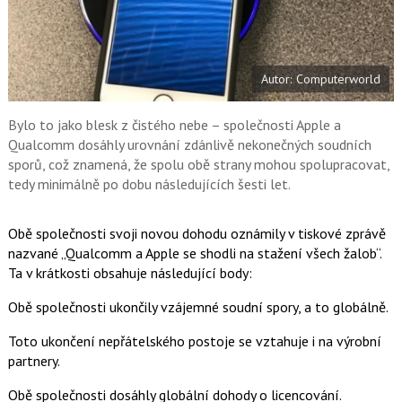
a
F
s
a
í
c
t
e
i
b
X
Autor: Computerworld
o
o
k
u
Bylo to jako blesk z čistého nebe – společnosti Apple a
Qualcomm dosáhly urovnání zdánlivě nekonečných soudních
sporů, což znamená, že spolu obě strany mohou spolupracovat,
tedy minimálně po dobu následujících šesti let.
Obě společnosti svoji novou dohodu oznámily v tiskové zprávě
nazvané „Qualcomm a Apple se shodli na stažení všech žalob“.
Ta v krátkosti obsahuje následující body:
Obě společnosti ukončily vzájemné soudní spory, a to globálně.
Toto ukončení nepřátelského postoje se vztahuje i na výrobní
partnery.
Obě společnosti dosáhly globální dohody o licencování.