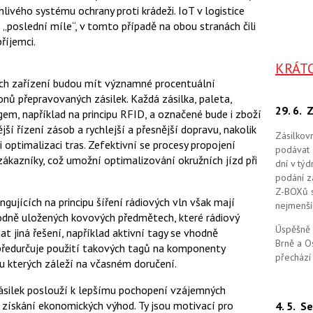
ivého systému ochrany proti krádeži. IoT v logistice
e „poslední míle“, v tomto případě na obou stranách čili
říjemci.
KRÁT
ch zařízení budou mít významné procentuální
onů přepravovaných zásilek. Každá zásilka, paleta,
29. 6.
Z
em, například na principu RFID, a označené bude i zboží
jší řízení zásob a rychlejší a přesnější dopravu, nakolik
Zásilkov
 optimalizaci tras. Zefektivní se procesy propojení
podávat 
zákazníky, což umožní optimalizování okružních jízd při
dní v tý
podání zá
Z-BOXů s 
gujících na principu šíření rádiových vln však mají
nejmenší
odně uložených kovových předmětech, které rádiový
Úspěšně 
at jiná řešení, například aktivní tagy se vhodně
Brně a O
ředurčuje použití takových tagů na komponenty
přechází
 kterých záleží na včasném doručení.
silek poslouží k lepšímu pochopení vzájemných
a získání ekonomických výhod. Ty jsou motivací pro
4. 5.
Se