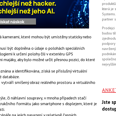
produktů
která je
Systems. 
partner 
Prodejci
budou tě
má kamerami, které mohou být umístěny staticky nebo
zjednodu
podpory 
 musí být doplněna o údaje o polohách speciálních
navržený
giemi k určení polohy čili v exteriéru GPS
podnikán
společno
mi majáky, aby bylo možné určit přesnou pozici, do které
nejvyšším
nána a identifikována, získá se příslušný virtuální
é databáze.
R vytváří smíšený obraz reálného prostoru a virtuálního
ANKE
ýle, či náhlavní soupravy, v mnoha případech stačí
Jste s
ukčního formátu jako smartphone s displejem, které je
dostu
ti.
cénáře na jejich nasazení v relativně časných