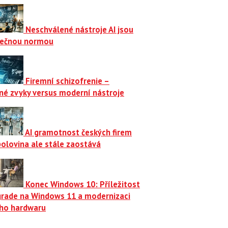
Neschválené nástroje AI jsou
ečnou normou
Firemní schizofrenie –
né zvyky versus moderní nástroje
AI gramotnost českých firem
polovina ale stále zaostává
Konec Windows 10: Příležitost
grade na Windows 11 a modernizaci
ího hardwaru