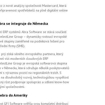
to z nové analýzy společnosti Mastercard, která
řipravenost spotřebitelů na plně digitální online
bra se integruje do Německa
l ERP systémů Abra Software se stává součástí
SelectLine Group – dynamicky rostoucí evropské
vé skupiny zaměřené na podniková řešení pro
řední firmy (SME).
 prý získá silného evropského partnera, který
remní vizi moderních cloudových ERP
electLine Group je evropská softwarová skupina
m v Německu, která sdružuje několik poskytovatelů
í s výraznou pozicí na regionálních trzích. S
na dlouhodobý rozvoj, technologickou vyspělost
elný růst podporuje spolupráci a sdílení know-how
vými společnostmi.
ebra do Ameriky
st GFI Software svěřila svou kompletní distribuci