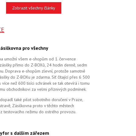
Zobrazit všechny články
CE
ásilkovna pro všechny
na umožní všem e-shopům od 1. července
zásilky přímo do Z-BOXů, 24 hodin denně, sedm
dnu. Doprava e-shopům zlevní, protože samotné
silky do Z-BOXu je zdarma. Síť čítající přes 6 500
více než 600 tisíci schránek se tak otevírá i tomu
mu obchodníkovi za velmi příznivých podmínek.
dopadl také pilot sobotního doručení v Praze,
stravě, Zásilkovna proto v těchto městech
 z testovacího režimu do ostrého provozu.
yfor s dalším zářezem