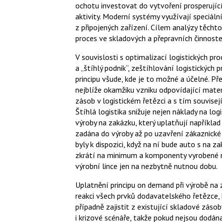
ochotu investovat do vytvoření prosperujíc
aktivity. Moderní systémy využívají speciál
z připojených zařízení. Cílem analýzy těcht
proces ve skladových a přepravních činnoste
V souvislosti s optimalizací logistických pr
a „štíhlý podnik“, zeštíhlování logistických
principu všude, kde je to možné a účelné. Př
nejblíže okamžiku vzniku odpovídající mate
zásob v logistickém řetězci a s tím souvise
Štíhlá logistika snižuje nejen náklady na log
výroby na zakázku, který uplatňují napříkla
zadána do výroby až po uzavření zákaznické 
byly k dispozici, když na ní bude auto s na
zkrátí na minimum a komponenty vyrobené n
výrobní lince jen na nezbytně nutnou dobu.
Uplatnění principu on demand při výrobě na
reakci všech prvků dodavatelského řetězce,
případně zajistit z existující skladové záso
i krizové scénáře, takže pokud nejsou dodán