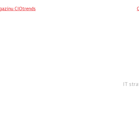
agazínu CIOtrends
IT str