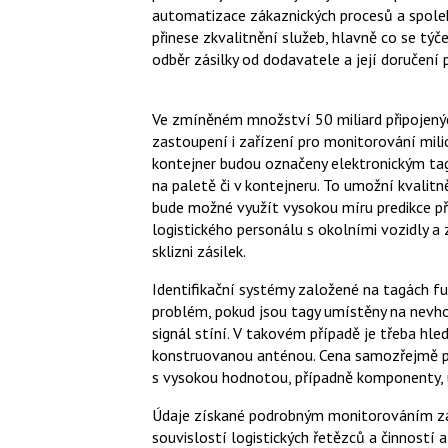
automatizace zákaznických procesů a spolehl
přinese zkvalitnění služeb, hlavně co se týč
odběr zásilky od dodavatele a její doručení p
Ve zmíněném množství 50 miliard připojený
zastoupení i zařízení pro monitorování mili
kontejner budou označeny elektronickým tag
na paletě či v kontejneru. To umožní kvalitně
bude možné využít vysokou míru predikce při
logistického personálu s okolními vozidly a 
sklizni zásilek.
Identifikační systémy založené na tagách fun
problém, pokud jsou tagy umístěny na nevh
signál stíní. V takovém případě je třeba hled
konstruovanou anténou. Cena samozřejmě p
s vysokou hodnotou, případně komponenty, u
Údaje získané podrobným monitorováním zá
souvislostí logistických řetězců a činností 