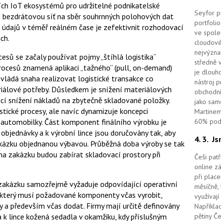
ích IoT ekosystémů pro udržitelné podnikatelské
Seyfor po
ní bezdrátovou síť na sběr souhrnných polohových dat
portfolio
o údajů v téměř reálném čase je zefektivnit rozhodovací
ve spole
ch.
cloudov
nejvýzna
ocesů se začaly používat pojmy „štíhlá logistika“
středně 
 procesů znamená aplikaci „tažného“ (pull, on-demand)
je dlouho
evládá snaha realizovat logistické transakce co
nástroj 
riálové potřeby. Důsledkem je snížení materiálových
obchodní
jící snížení nákladů na zbytečně skladované položky.
jako sam
istické procesy, ale navíc dynamizuje koncepci
Martinem
d automobilky. Část komponent finálního výrobku je
60% podí
objednávky a k výrobní lince jsou doručovány tak, aby
4. 3.
Js
 zakázku objednanou výbavou. Průběžná doba výroby se tak
a zakázku budou zabírat skladovací prostory při
Češi pat
online z
při place
 zakázku samozřejmě vyžaduje odpovídající operativní
měsíčně, 
 který musí požadované komponenty včas vyrobit,
využívají
by a především včas dodat. Firmy mají určitě definovány
Například
a k lince kožená sedadla v okamžiku, kdy příslušným
pětiny Č