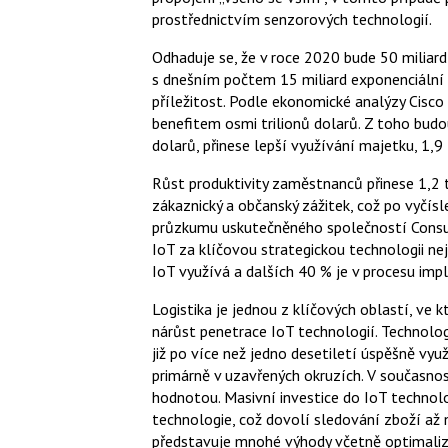
prostřednictvím senzorových technologií.
Odhaduje se, že v roce 2020 bude 50 miliard 
s dnešním počtem 15 miliard exponenciální
příležitost. Podle ekonomické analýzy Cisco I
benefitem osmi trilionů dolarů. Z toho budou 
dolarů, přinese lepší využívání majetku, 1,9
Růst produktivity zaměstnanců přinese 1,2 
zákaznický a občanský zážitek, což po vyčís
průzkumu uskutečněného společností Consul
IoT za klíčovou strategickou technologii nej
IoT využívá a dalších 40 % je v procesu imp
Logistika je jednou z klíčových oblastí, ve k
nárůst penetrace IoT techno­logií. Technolog
již po více než jedno desetiletí úspěšně vyu
primárně v uzavřených okruzích. V současnos
hodnotou. Masivní investice do IoT technol
technologie, což dovolí sledování zboží až 
představuje mnohé výhody včetně optimaliza