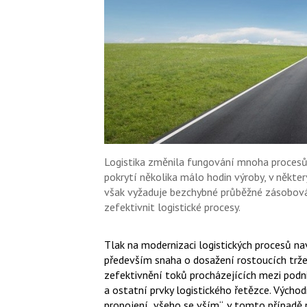
Logistika změnila fungování mnoha procesů.
pokrytí několika málo hodin výroby, v někte
však vyžaduje bezchybné průběžné zásobování,
zefektivnit logistické procesy.
Tlak na modernizaci logistických procesů na
především snaha o dosažení rostoucích tržeb
zefektivnění toků procházejících mezi podni
a ostatní prvky logistického řetězce. Východi
propojení „všeho se vším“, v tomto případě p