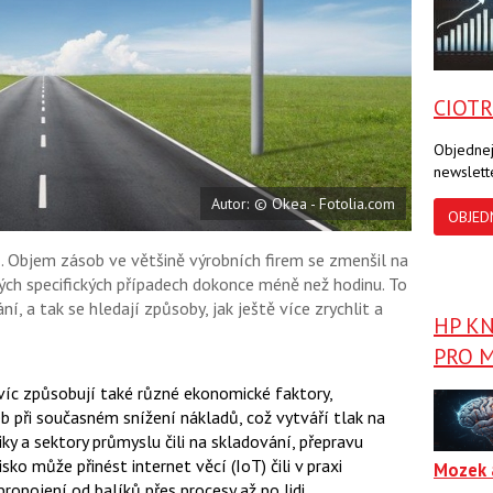
c
t
e
i
b
X
o
o
k
CIOT
u
Objednej
newslett
Autor: © Okea - Fotolia.com
OBJED
 Objem zásob ve většině výrobních firem se zmenšil na
rých specifických případech dokonce méně než hodinu. To
 a tak se hledají způsoby, jak ještě více zrychlit a
HP K
PRO M
víc způsobují také různé ekonomické faktory,
 při současném snížení nákladů, což vytváří tlak na
ky a sektory průmyslu čili na skladování, přepravu
sko může přinést internet věcí (IoT) čili v praxi
Mozek 
ropojení od balíků přes procesy až po lidi