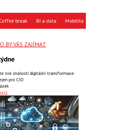
Coffee break
BI a data
Mobilita
Cloud
Hardwa
 BY VÁS ZAJÍMAT
týdne
te své znalosti digitální transformace:
ejen pro CIO
ázek
kvíz