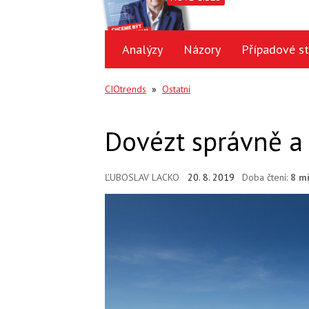
Analýzy
Názory
Případové st
CIOtrends
»
Ostatní
Dovézt správně a
ĽUBOSLAV LACKO
20. 8. 2019
Doba čtení:
8 m