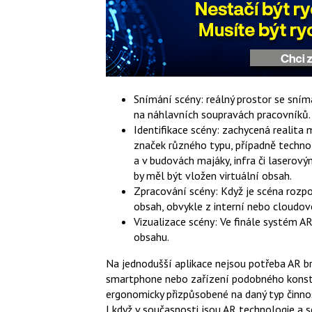
Snímání scény: reálný prostor se sní
na náhlavních soupravách pracovníků.
Identifikace scény: zachycená realita
značek různého typu, případně technolo
a v budovách majáky, infra či laserový
by měl být vložen virtuální obsah.
Zpracování scény: Když je scéna rozpoz
obsah, obvykle z interní nebo cloudov
Vizualizace scény: Ve finále systém A
obsahu.
Na jednodušší aplikace nejsou potřeba AR br
smartphone nebo zařízení podobného konstr
ergonomicky přizpůsobené na daný typ činnos
I když v současnosti jsou AR technologie a s