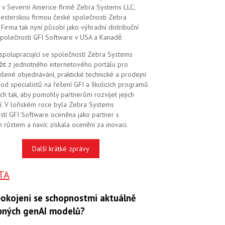
 v Severní Americe firmě Zebra Systems LLC,
 sesterskou firmou české společnosti Zebra
Firma tak nyní působí jako výhradní distribuční
společnosti GFI Software v USA a Kanadě.
 spolupracující se společností Zebra Systems
žit z jednotného internetového portálu pro
šené objednávání, praktické technické a prodejní
od specialistů na řešení GFI a školicích programů
ch tak, aby pomohly partnerům rozvíjet jejich
í. V loňském roce byla Zebra Systems
stí GFI Software oceněna jako partner s
 růstem a navíc získala ocenění za inovaci.
Další krátké zprávy
TA
pokojeni se schopnostmi aktuálně
pných genAI modelů?