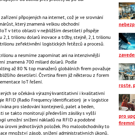
zařízení připojených na internet, což je ve srovnání
 nárůst, který znamená velkou obchodní
nebezp
oT v této oblasti v nejbližším desetiletí přispěje
2,1 trilionu dolarů inovace a tržby, stejně, 2,1 trilionu
 trilionu zefektivnění logistických řetězců a procesů.
zavede
trilionu a nesmíme zapomínat ani na intenzivnější
lení znamená 700 miliard dolarů. Podle
ting až 80 % top manažerů globálních firem považuje
bližšího desetiletí. Čtvrtina firem již některou z forem
lementace IoT řešení.
roste, 
terých se očekává výrazný kvantitativní i kvalitativní
ie RFID (Radio Frequency Identification) je v logistice
žívána pro sledování kontejnerů, palet a beden,
ti se takto monitorují především zásilky s vyšší
pro up
ogií umožní snížení nákladů na RFID a podobné
firemn
na úrovni jednotlivých položek. Pro maloobchodníky to
ce množství zásob, snížení administrativních úkonů,