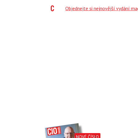
;
Objednejte si nejnovější vydání m
NOVÉ ČÍSLO