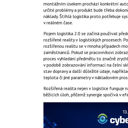
montážním úsekem prochází konkrétní autom
určité problémy a produkt bude třeba dokon
náklady. Štíhlá logistika proto potřebuje sy
v reálném čase.
Pojem logistika 2.0 se začíná používat před
rozšířené reality v logistických procesech. 
rozšířenou realitu se v mnoha případech moh
zaměstnanců. Pokud se pracovníkovi zobraz
proces vyhledání předmětu to značně zrychlí
v podobě zobrazování informací na čelní sk
stav dopravy a další důležité údaje, napříkl
teplota či jiné parametry v nákladovém pros
Rozšířená realita nejen v logistice funguje 
běžících úloh, přičemž synergie spočívá v e