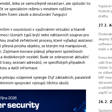
obil, linka se samozřejmě nezastaví, ale způsobí to
Vyplývá 
čit ve speciálním režimu s mnohem vyššími
hodnotí p
stém řízení zásob a doručování fungující
platby.
27. 2.
A
evším v souvislosti s využíváním virtuální a hlavně
Dodavate
Pomocí různých typů brýlí nebo náhlavních souprav pro
skupiny 
ou značně zefektivnit procesy, které vyžadují asistenci
softwaro
í přesná poloha objektu, se kterým má manipulovat,
malé a st
. Zajímavé inovace plánují přepravní společnosti
la dodávkových vozidel. Bude se zobrazovat aktuální
Firma tím
ad trasy, seznam adresátů, ve specifických případech
sdílí fi
toru a další informace.
řešení.
S
se sídle
na principu vzájemné synergie čtyř základních, paralelně
ERP řešen
fektivním spojování výstupů těchto úkolů.
důrazem 
a udržit
napříč s
26. 2.
Z
Společno