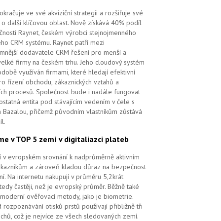
kračuje ve své akviziční strategii a rozšiřuje své
 o další klíčovou oblast. Nově získává 40% podíl
čnosti Raynet, českém výrobci stejnojmenného
ého CRM systému.
Raynet patří mezi
mnější dodavatele CRM řešení pro menší a
velké firmy na českém trhu. Jeho cloudový systém
době využíván firmami, které hledají efektivní
pro řízení obchodu, zákaznických vztahů a
ch procesů. Společnost bude i nadále fungovat
ostatná entita pod stávajícím vedením v čele s
 Bazalou, přičemž původním vlastníkům zůstává
l.
me v TOP 5 zemí v digitaliazci plateb
ří v evropském srovnání k nadprůměrně aktivním
ákazníkům a zároveň kladou důraz na bezpečnost
ní. Na internetu nakupují v průměru 5,2krát
tedy častěji, než je evropský průměr. Běžně také
 moderní ověřovací metody, jako je biometrie.
 rozpoznávání otisků prstů používají přibližně tři
echů, což je nejvíce ze všech sledovaných zemí.