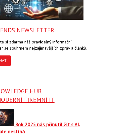
RENDS NEWSLETTER
te si zdarma náš pravidelný informační
er se souhrnem nejzajímavějších zpráv a článků.
NAT
NOWLEDGE HUB
ODERNÍ FIREMNÍ IT
Rok 2025 nás přinutil žít s AI.
ale nestíhá