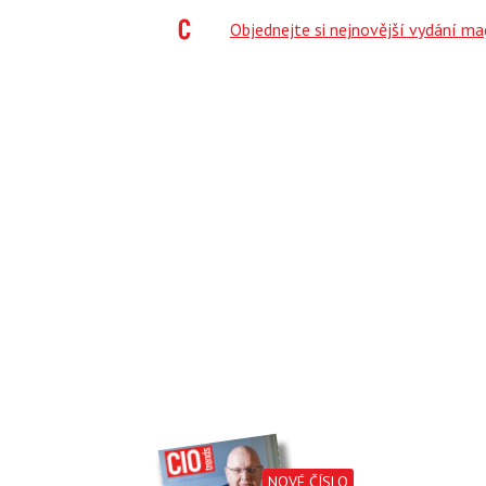
;
Objednejte si nejnovější vydání m
NOVÉ ČÍSLO