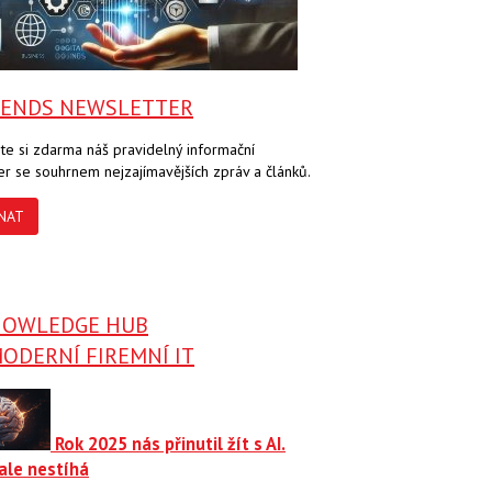
RENDS NEWSLETTER
te si zdarma náš pravidelný informační
er se souhrnem nejzajímavějších zpráv a článků.
NAT
NOWLEDGE HUB
ODERNÍ FIREMNÍ IT
Rok 2025 nás přinutil žít s AI.
ale nestíhá