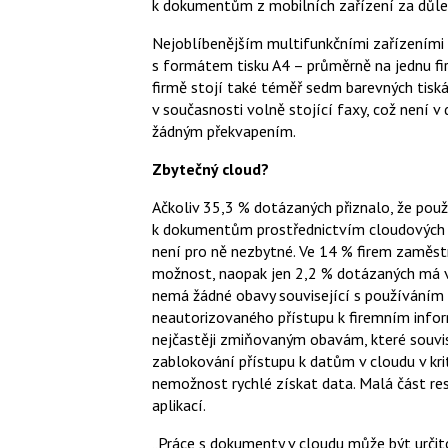
k dokumentům z mobilních zařízení za důlež
Nejoblíbenějším multifunkčními zařízeními v
s formátem tisku A4 – průměrně na jednu fi
firmě stojí také téměř sedm barevných tiská
v současnosti volně stojící faxy, což není
žádným překvapením.
Zbytečný cloud?
Ačkoliv 35,3 % dotázaných přiznalo, že použí
k dokumentům prostřednictvím cloudových sl
není pro ně nezbytné. Ve 14 % firem zaměstn
možnost, naopak jen 2,2 % dotázaných má v 
nemá žádné obavy související s používáním 
neautorizovaného přístupu k firemním info
nejčastěji zmiňovaným obavám, které souvis
zablokování přístupu k datům v cloudu v kriti
nemožnost rychlé získat data. Malá část 
aplikací.
„Práce s dokumenty v cloudu může být určit