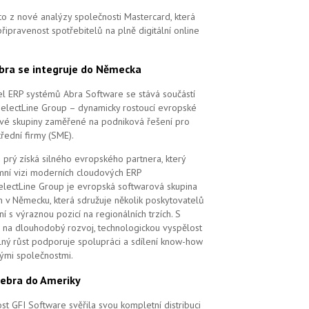
to z nové analýzy společnosti Mastercard, která
řipravenost spotřebitelů na plně digitální online
bra se integruje do Německa
l ERP systémů Abra Software se stává součástí
SelectLine Group – dynamicky rostoucí evropské
vé skupiny zaměřené na podniková řešení pro
řední firmy (SME).
 prý získá silného evropského partnera, který
remní vizi moderních cloudových ERP
electLine Group je evropská softwarová skupina
m v Německu, která sdružuje několik poskytovatelů
í s výraznou pozicí na regionálních trzích. S
na dlouhodobý rozvoj, technologickou vyspělost
elný růst podporuje spolupráci a sdílení know-how
vými společnostmi.
ebra do Ameriky
st GFI Software svěřila svou kompletní distribuci