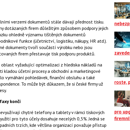
tálními verzemi dokumentů stále dávají přednost tisku.
nebezp
ny dotázaných firem důležitým způsobem podpory jejich
tázku ohledně významu tištěných dokumentů
dnikové funkce (účetnictví, logistiku, nákupy, HR atd.).
ěné dokumenty tvoří součástí výrobku nebo jsou
zavede
ovaných firem přestavuje tisk podporu produktů.
o oblast vyžadující optimalizaci z hlediska nákladů na
nti kladou účetní procesy a obchodní a marketingové
lo vymáhání pohledávek, finanční obsluhu a také
roste, 
spondence. To může být důkazem, že si české firmy už
esy.
faxy končí
pro up
evyužívají chytré telefony a tablety v rámci tiskových
firemn
užití pro tyto účely dosahuje necelých 0,5%. Jedná se
adních trzích, kde většina organizací považuje přístup