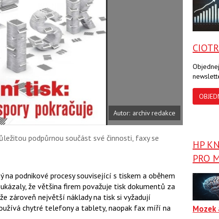
a
a
F
s
a
í
c
t
e
i
b
X
CIOT
o
o
k
Objednej
u
newslett
OBJED
Autor: archiv redakce
ůležitou podpůrnou součást své činnosti, faxy se
HP K
PRO M
 na podnikové procesy související s tiskem a oběhem
 ukázaly, že většina firem považuje tisk dokumentů za
e zároveň největší náklady na tisk si vyžadují
oužívá chytré telefony a tablety, naopak fax míří na
Mozek 