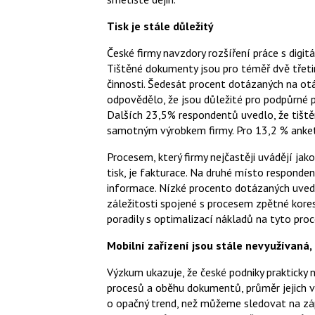
Tisk je stále důležitý
České firmy navzdory rozšíření práce s digi
Tištěné dokumenty jsou pro téměř dvě třeti
činnosti. Šedesát procent dotázaných na o
odpovědělo, že jsou důležité pro podpůrné po
Dalších 23,5% respondentů uvedlo, že tišt
samotným výrobkem firmy. Pro 13,2 % anket
Procesem, který firmy nejčastěji uvádějí jak
tisk, je fakturace. Na druhé místo responde
informace. Nízké procento dotázaných uved
záležitosti spojené s procesem zpětné kore
poradily s optimalizací nákladů na tyto proc
Mobilní zařízení jsou stále nevyužívaná, 
Výzkum ukazuje, že české podniky prakticky n
procesů a oběhu dokumentů, průměr jejich vy
o opačný trend, než můžeme sledovat na záp