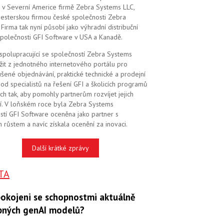
 v Severní Americe firmě Zebra Systems LLC,
 sesterskou firmou české společnosti Zebra
Firma tak nyní působí jako výhradní distribuční
společnosti GFI Software v USA a Kanadě.
 spolupracující se společností Zebra Systems
žit z jednotného internetového portálu pro
šené objednávání, praktické technické a prodejní
od specialistů na řešení GFI a školicích programů
ch tak, aby pomohly partnerům rozvíjet jejich
í. V loňském roce byla Zebra Systems
stí GFI Software oceněna jako partner s
 růstem a navíc získala ocenění za inovaci.
Další krátké zprávy
TA
pokojeni se schopnostmi aktuálně
pných genAI modelů?