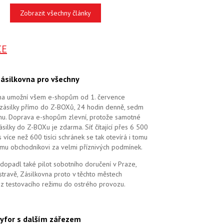
Zobrazit všechny články
CE
ásilkovna pro všechny
na umožní všem e-shopům od 1. července
zásilky přímo do Z-BOXů, 24 hodin denně, sedm
dnu. Doprava e-shopům zlevní, protože samotné
silky do Z-BOXu je zdarma. Síť čítající přes 6 500
více než 600 tisíci schránek se tak otevírá i tomu
mu obchodníkovi za velmi příznivých podmínek.
dopadl také pilot sobotního doručení v Praze,
stravě, Zásilkovna proto v těchto městech
 z testovacího režimu do ostrého provozu.
yfor s dalším zářezem