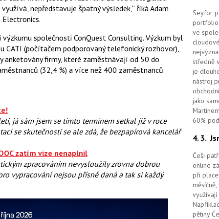
í využívá, nepředstavuje špatný výsledek,“ říká Adam
Seyfor po
 Electronics.
portfolio
ve spole
ci výzkumu společnosti ConQuest Consulting. Výzkum byl
cloudov
 CATI (počítačem podporovaný telefonický rozhovor),
nejvýzna
yly anketovány firmy, které zaměstnávají od 50 do
středně 
aměstnanců (32,4 %) a více než 400 zaměstnanců
je dlouho
nástroj 
obchodní
jako sam
te!
Martinem
letí, já sám jsem se tímto termínem setkal již v roce
60% podí
taci se skutečností se ale zdá, že bezpapírová kancelář
4. 3.
Js
DOC zatím vize nenaplnil
Češi pat
matickým zpracováním nevysloužily zrovna dobrou
online z
 pro vypracování nejsou přísně daná a tak si každý
při place
měsíčně, 
využívají
Například
pětiny Č