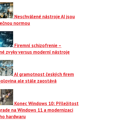
Neschválené nástroje AI jsou
ečnou normou
Firemní schizofrenie –
né zvyky versus moderní nástroje
AI gramotnost českých firem
polovina ale stále zaostává
Konec Windows 10: Příležitost
grade na Windows 11 a modernizaci
ího hardwaru