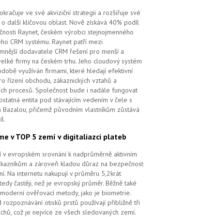
kračuje ve své akviziční strategii a rozšiřuje své
 o další klíčovou oblast. Nově získává 40% podíl
čnosti Raynet, českém výrobci stejnojmenného
ého CRM systému.
Raynet patří mezi
mnější dodavatele CRM řešení pro menší a
velké firmy na českém trhu. Jeho cloudový systém
době využíván firmami, které hledají efektivní
pro řízení obchodu, zákaznických vztahů a
ch procesů. Společnost bude i nadále fungovat
ostatná entita pod stávajícím vedením v čele s
 Bazalou, přičemž původním vlastníkům zůstává
l.
me v TOP 5 zemí v digitaliazci plateb
ří v evropském srovnání k nadprůměrně aktivním
ákazníkům a zároveň kladou důraz na bezpečnost
ní. Na internetu nakupují v průměru 5,2krát
tedy častěji, než je evropský průměr. Běžně také
 moderní ověřovací metody, jako je biometrie.
 rozpoznávání otisků prstů používají přibližně tři
echů, což je nejvíce ze všech sledovaných zemí.