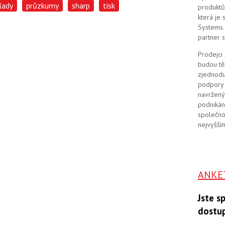
lady
průzkumy
sharp
tisk
produktů
která je
Systems. 
partner 
Prodejci
budou tě
zjednodu
podpory 
navržený
podnikán
společno
nejvyšším
ANKE
Jste s
dostu