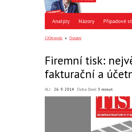
Analýzy
Názory
Případové st
CIOtrends
»
Ostatní
Firemní tisk: nejv
fakturační a účet
ALI
26. 9. 2014
Doba čtení:
5 minut