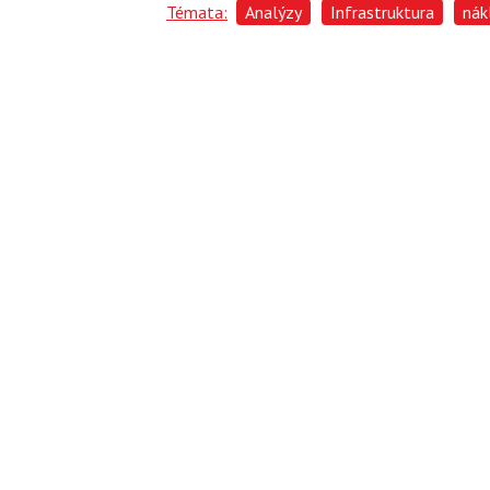
Témata:
Analýzy
Infrastruktura
nák