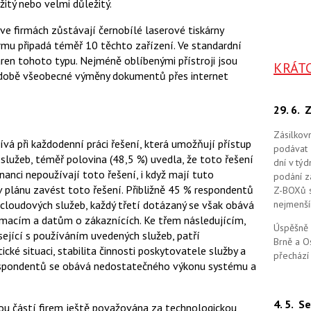
itý nebo velmi důležitý.
e firmách zůstávají černobílé laserové tiskárny
rmu připadá téměř 10 těchto zařízení. Ve standardní
ren tohoto typu. Nejméně oblíbenými přístroji jsou
KRÁT
 v době všeobecné výměny dokumentů přes internet
29. 6.
Z
Zásilkov
vá při každodenní práci řešení, která umožňují přístup
podávat 
užeb, téměř polovina (48,5 %) uvedla, že toto řešení
dní v tý
anci nepoužívají toto řešení, i když mají tuto
podání zá
plánu zavést toto řešení. Přibližně 45 % respondentů
Z-BOXů s 
cloudových služeb, každý třetí dotázaný se však obává
nejmenší
rmacím a datům o zákaznících. Ke třem následujícím,
Úspěšně 
ející s používáním uvedených služeb, patří
Brně a O
cké situaci, stabilita činnosti poskytovatele služby a
přechází
respondentů se obává nedostatečného výkonu systému a
4. 5.
Se
ou částí firem ještě považována za technologickou