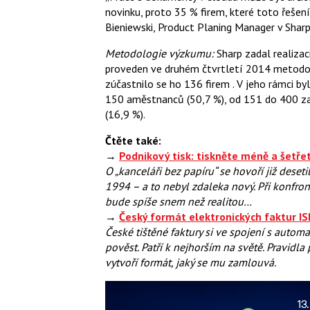
novinku, proto 35 % firem, které toto řešen
Bieniewski, Product Planing Manager v Sharp
Metodologie výzkumu:
Sharp zadal realiza
proveden ve druhém čtvrtletí 2014 metodou
zúčastnilo se ho 136 firem . V jeho rámci b
150 aměstnanců (50,7 %), od 151 do 400 z
(16,9 %).
Čtěte také:
→
Podnikový tisk: tiskněte méně a šetře
O „kanceláři bez papíru“ se hovoří již deseti
1994 – a to nebyl zdaleka nový. Při konfron
bude spíše snem než realitou…
→
Český formát elektronických faktur IS
České tištěné faktury si ve spojení s auto
pověst. Patří k nejhorším na světě. Pravidla
vytvoří formát, jaký se mu zamlouvá.