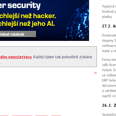
Vyplývá 
hodnotí p
platby.
27. 2.
A
Dodavate
skupiny 
softwaro
malé a st
vého newsletteru
. Každý týden tak pohodlně získáte
Firma tím
.
sdílí fi
řešení.
S
G+
se sídle
ERP řešen
důrazem 
a udržit
napříč s
26. 2.
Z
Společno