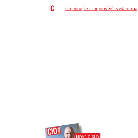
;
Objednejte si nejnovější vydání m
NOVÉ ČÍSLO