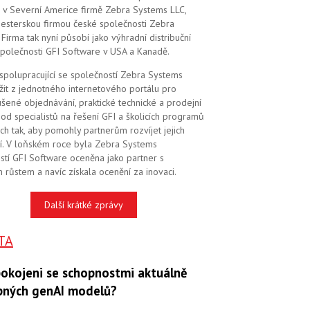
 v Severní Americe firmě Zebra Systems LLC,
 sesterskou firmou české společnosti Zebra
Firma tak nyní působí jako výhradní distribuční
společnosti GFI Software v USA a Kanadě.
 spolupracující se společností Zebra Systems
žit z jednotného internetového portálu pro
šené objednávání, praktické technické a prodejní
od specialistů na řešení GFI a školicích programů
ch tak, aby pomohly partnerům rozvíjet jejich
í. V loňském roce byla Zebra Systems
stí GFI Software oceněna jako partner s
 růstem a navíc získala ocenění za inovaci.
Další krátké zprávy
TA
pokojeni se schopnostmi aktuálně
pných genAI modelů?