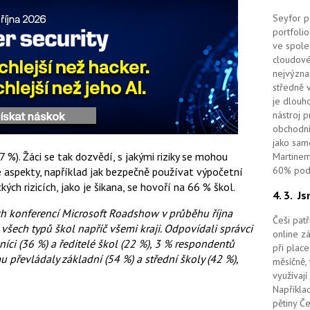
Seyfor po
portfolio
ve spole
cloudov
nejvýzna
středně 
je dlouho
nástroj 
obchodní
jako sam
7 %). Žáci se tak dozvědí, s jakými riziky se mohou
Martinem
60% podí
é aspekty, například jak bezpečně používat výpočetní
ých rizicích, jako je šikana, se hovoří na 66 % škol.
4. 3.
Js
ch konferencí Microsoft Roadshow v průběhu října
Češi pat
všech typů škol napříč všemi kraji. Odpovídali správci
online z
níci (36 %) a ředitelé škol (22 %), 3 % respondentů
při place
u převládaly základní (54 %) a střední školy (42 %),
měsíčně, 
využívají
Například
pětiny Č