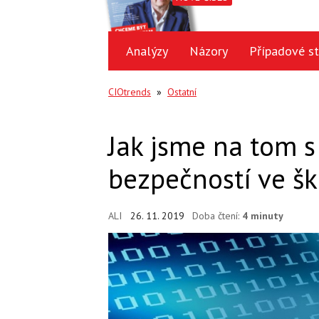
Analýzy
Názory
Případové st
CIOtrends
»
Ostatní
Jak jsme na tom s
bezpečností ve š
ALI
26. 11. 2019
Doba čtení:
4 minuty