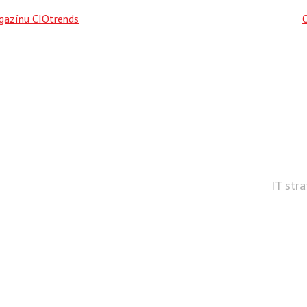
agazínu CIOtrends
IT str