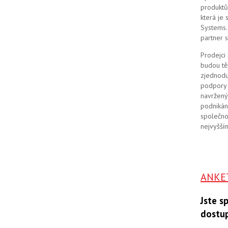
produktů
která je
Systems. 
partner 
Prodejci
budou tě
zjednodu
podpory 
navržený
podnikán
společno
nejvyšším
ANKE
Jste s
dostu