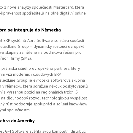
to z nové analýzy společnosti Mastercard, která
řipravenost spotřebitelů na plně digitální online
bra se integruje do Německa
l ERP systémů Abra Software se stává součástí
SelectLine Group – dynamicky rostoucí evropské
vé skupiny zaměřené na podniková řešení pro
řední firmy (SME).
 prý získá silného evropského partnera, který
remní vizi moderních cloudových ERP
electLine Group je evropská softwarová skupina
m v Německu, která sdružuje několik poskytovatelů
í s výraznou pozicí na regionálních trzích. S
na dlouhodobý rozvoj, technologickou vyspělost
elný růst podporuje spolupráci a sdílení know-how
vými společnostmi.
ebra do Ameriky
st GFI Software svěřila svou kompletní distribuci