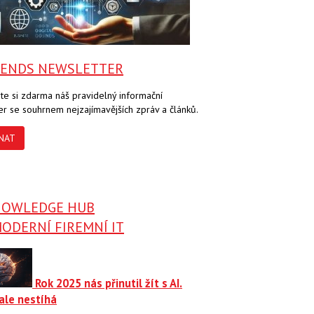
RENDS NEWSLETTER
te si zdarma náš pravidelný informační
er se souhrnem nejzajímavějších zpráv a článků.
NAT
NOWLEDGE HUB
ODERNÍ FIREMNÍ IT
Rok 2025 nás přinutil žít s AI.
ale nestíhá