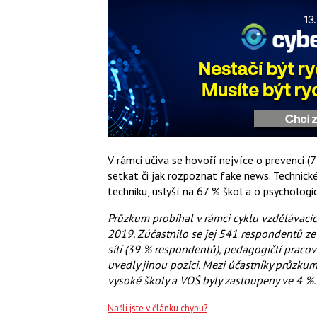
V rámci učiva se hovoří nejvíce o prevenci (7
setkat či jak rozpoznat fake news. Technick
techniku, uslyší na 67 % škol a o psychologick
Průzkum probíhal v rámci cyklu vzdělávací
2019. Zúčastnilo se jej 541 respondentů ze 
sítí (39 % respondentů), pedagogičtí pracov
uvedly jinou pozici. Mezi účastníky průzkum
vysoké školy a VOŠ byly zastoupeny ve 4 %.
Našli jste v článku chybu?