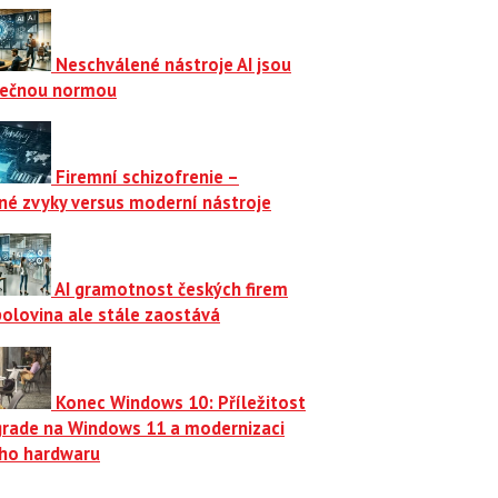
Neschválené nástroje AI jsou
ečnou normou
Firemní schizofrenie –
né zvyky versus moderní nástroje
AI gramotnost českých firem
polovina ale stále zaostává
Konec Windows 10: Příležitost
grade na Windows 11 a modernizaci
ího hardwaru