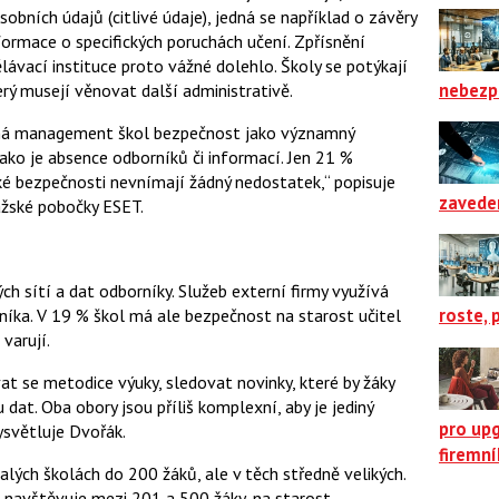
bních údajů (citlivé údaje), jedná se například o závěry
ormace o specifických poruchách učení. Zpřísnění
lávací instituce proto vážné dolehlo. Školy se potýkají
nebezp
rý musejí věnovat další administrativě.
má management škol bezpečnost jako významný
jako je absence odborníků či informací. Jen 21 %
ké bezpečnosti nevnímají žádný nedostatek,“ popisuje
zavede
ražské pobočky ESET.
ch sítí a dat odborníky. Služeb externí firmy využívá
roste, 
níka. V 19 % škol má ale bezpečnost na starost učitel
varují.
 se metodice výuky, sledovat novinky, které by žáky
at. Oba obory jsou příliš komplexní, aby je jediný
pro up
ysvětluje Dvořák.
firemn
lých školách do 200 žáků, ale v těch středně velikých.
 navštěvuje mezi 201 a 500 žáky, na starost