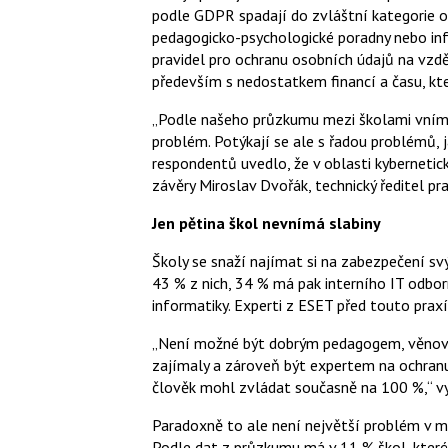
podle GDPR spadají do zvláštní kategorie oso
pedagogicko-psychologické poradny nebo inf
pravidel pro ochranu osobních údajů na vzdě
především s nedostatkem financí a času, kte
„Podle našeho průzkumu mezi školami vní
problém. Potýkají se ale s řadou problémů, 
respondentů uvedlo, že v oblasti kybernetic
závěry Miroslav Dvořák, technický ředitel p
Jen pětina škol nevnímá slabiny
Školy se snaží najímat si na zabezpečení svý
43 % z nich, 34 % má pak interního IT odbor
informatiky. Experti z ESET před touto praxí 
„Není možné být dobrým pedagogem, věnovat
zajímaly a zároveň být expertem na ochranu d
člověk mohl zvládat současně na 100 %,“ v
Paradoxně to ale není největší problém v ma
Podle dat z průzkumu má v 11 % škol, které