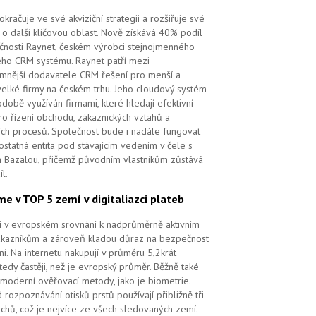
kračuje ve své akviziční strategii a rozšiřuje své
 o další klíčovou oblast. Nově získává 40% podíl
čnosti Raynet, českém výrobci stejnojmenného
ého CRM systému.
Raynet patří mezi
mnější dodavatele CRM řešení pro menší a
velké firmy na českém trhu. Jeho cloudový systém
době využíván firmami, které hledají efektivní
pro řízení obchodu, zákaznických vztahů a
ch procesů. Společnost bude i nadále fungovat
ostatná entita pod stávajícím vedením v čele s
 Bazalou, přičemž původním vlastníkům zůstává
l.
me v TOP 5 zemí v digitaliazci plateb
ří v evropském srovnání k nadprůměrně aktivním
ákazníkům a zároveň kladou důraz na bezpečnost
ní. Na internetu nakupují v průměru 5,2krát
tedy častěji, než je evropský průměr. Běžně také
 moderní ověřovací metody, jako je biometrie.
 rozpoznávání otisků prstů používají přibližně tři
echů, což je nejvíce ze všech sledovaných zemí.