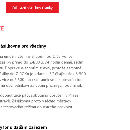
Zobrazit všechny články
CE
ásilkovna pro všechny
na umožní všem e-shopům od 1. července
zásilky přímo do Z-BOXů, 24 hodin denně, sedm
dnu. Doprava e-shopům zlevní, protože samotné
silky do Z-BOXu je zdarma. Síť čítající přes 6 500
více než 600 tisíci schránek se tak otevírá i tomu
mu obchodníkovi za velmi příznivých podmínek.
dopadl také pilot sobotního doručení v Praze,
stravě, Zásilkovna proto v těchto městech
 z testovacího režimu do ostrého provozu.
yfor s dalším zářezem