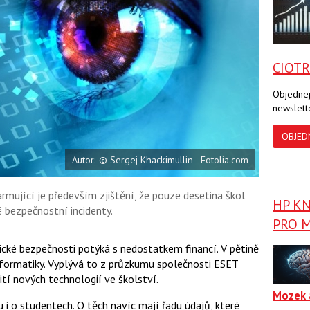
a
a
F
s
a
í
c
t
e
i
b
X
CIOT
o
o
k
Objednej
u
newslett
OBJED
Autor: © Sergej Khackimullin - Fotolia.com
Alarmující je především zjištění, že pouze desetina škol
HP K
 bezpečnostní incidenty.
PRO M
tické bezpečnosti potýká s nedostatkem financí. V pětině
nformatiky. Vyplývá to z průzkumu společnosti ESET
ití nových technologií ve školství.
Mozek 
 i o studentech. O těch navíc mají řadu údajů, které