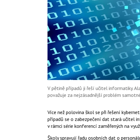
V pětině případů ji řeší učitel informatiky. 
považuje za nejzásadnější problém samotné
Více než polovina škol se při řešení kyberne
případů se o zabezpečení dat stará učitel i
v rámci série konferencí zaměřených na využ
Školy spravují řadu osobních dat o personálu