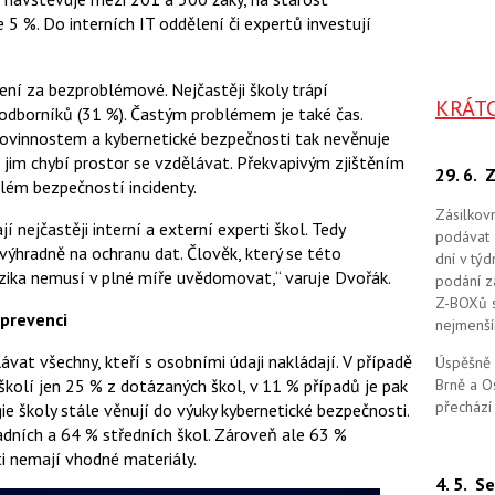
 5 %. Do interních IT oddělení či expertů investují
ní za bezproblémové. Nejčastěji školy trápí
KRÁT
 odborníků (31 %). Častým problémem je také čas.
povinnostem a kybernetické bezpečnosti tak nevěnuje
 jim chybí prostor se vzdělávat. Překvapivým zjištěním
29. 6.
Z
blém bezpečností incidenty.
Zásilkov
 nejčastěji interní a externí experti škol. Tedy
podávat 
výhradně na ochranu dat. Člověk, který se této
dní v tý
izika nemusí v plné míře uvědomovat,“ varuje Dvořák.
podání zá
Z-BOXů s 
 prevenci
nejmenší
at všechny, kteří s osobními údaji nakládají. V případě
Úspěšně 
 školí jen 25 % z dotázaných škol, v 11 % případů je pak
Brně a O
přechází
 školy stále věnují do výuky kybernetické bezpečnosti.
adních a 64 % středních škol. Zároveň ale 63 %
i nemají vhodné materiály.
4. 5.
Se