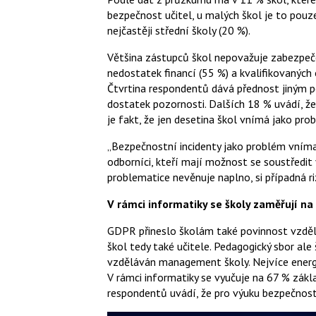
bezpečnost učitel, u malých škol je to pouze
nejčastěji střední školy (20 %).
Většina zástupců škol nepovažuje zabezpeče
nedostatek financí (55 %) a kvalifikovaných
Čtvrtina respondentů dává přednost jiným 
dostatek pozornosti. Dalších 18 % uvádí, že
je fakt, že jen desetina škol vnímá jako pro
„Bezpečnostní incidenty jako problém vnímají
odborníci, kteří mají možnost se soustředit 
problematice nevěnuje naplno, si případná r
V rámci informatiky se školy zaměřují na
GDPR přineslo školám také povinnost vzděláv
škol tedy také učitele. Pedagogický sbor ale
vzděláván management školy. Nejvíce energie
V rámci informatiky se vyučuje na 67 % zákl
respondentů uvádí, že pro výuku bezpečnost