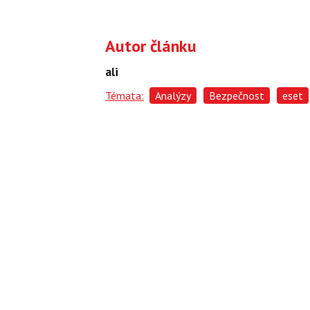
Autor článku
ali
Témata:
Analýzy
Bezpečnost
eset