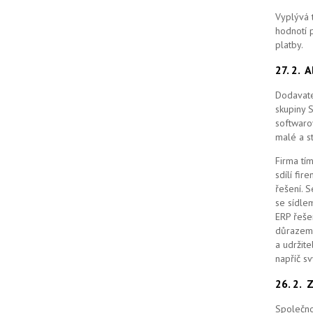
Vyplývá 
hodnotí p
platby.
27. 2.
A
Dodavate
skupiny 
softwaro
malé a st
Firma tím
sdílí fi
řešení.
S
se sídle
ERP řešen
důrazem 
a udržit
napříč s
26. 2.
Z
Společno