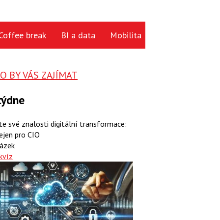
Coffee break
BI a data
Mobilita
Cloud
Hardwa
 BY VÁS ZAJÍMAT
týdne
te své znalosti digitální transformace:
ejen pro CIO
ázek
kvíz