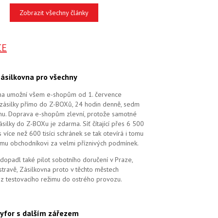
Zobrazit všechny články
CE
ásilkovna pro všechny
na umožní všem e-shopům od 1. července
zásilky přímo do Z-BOXů, 24 hodin denně, sedm
dnu. Doprava e-shopům zlevní, protože samotné
silky do Z-BOXu je zdarma. Síť čítající přes 6 500
více než 600 tisíci schránek se tak otevírá i tomu
mu obchodníkovi za velmi příznivých podmínek.
dopadl také pilot sobotního doručení v Praze,
stravě, Zásilkovna proto v těchto městech
 z testovacího režimu do ostrého provozu.
yfor s dalším zářezem