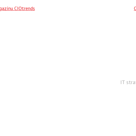
agazínu CIOtrends
IT str