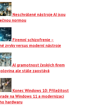
Neschválené nástroje AI jsou
ečnou normou
Firemní schizofrenie –
né zvyky versus moderní nástroje
AI gramotnost českých firem
polovina ale stále zaostává
Konec Windows 10: Příležitost
grade na Windows 11 a modernizaci
ího hardwaru