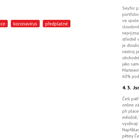
Seyfor po
portfolio
ve spole
ice
koronavirus
předplatné
cloudov
nejvýzna
středně 
je dlouho
nástroj 
obchodní
jako sam
Martinem
60% podí
4. 3.
Js
Češi pat
online z
při place
měsíčně, 
využívají
Například
pětiny Č