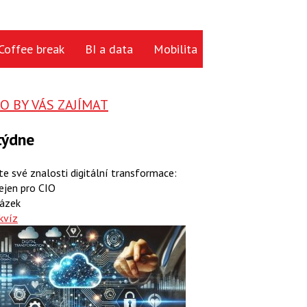
Coffee break
BI a data
Mobilita
Cloud
Hardwa
 BY VÁS ZAJÍMAT
týdne
te své znalosti digitální transformace:
ejen pro CIO
ázek
kvíz