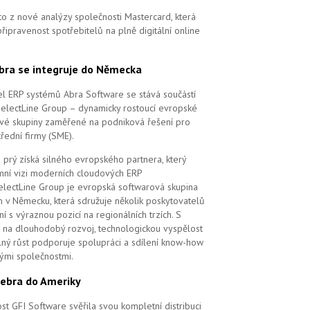
to z nové analýzy společnosti Mastercard, která
řipravenost spotřebitelů na plně digitální online
bra se integruje do Německa
l ERP systémů Abra Software se stává součástí
SelectLine Group – dynamicky rostoucí evropské
vé skupiny zaměřené na podniková řešení pro
řední firmy (SME).
 prý získá silného evropského partnera, který
remní vizi moderních cloudových ERP
electLine Group je evropská softwarová skupina
m v Německu, která sdružuje několik poskytovatelů
í s výraznou pozicí na regionálních trzích. S
na dlouhodobý rozvoj, technologickou vyspělost
elný růst podporuje spolupráci a sdílení know-how
vými společnostmi.
ebra do Ameriky
st GFI Software svěřila svou kompletní distribuci