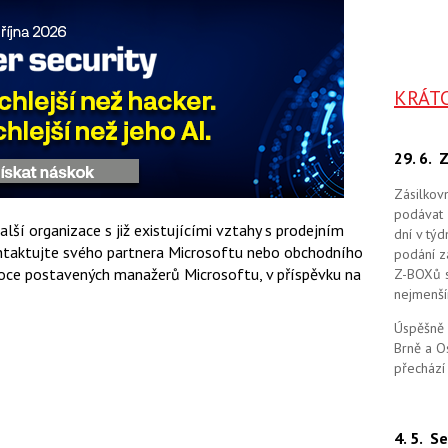
KRÁT
29. 6.
Z
Zásilkov
podávat 
lší organizace s již existujícími vztahy s prodejním
dní v tý
ntaktujte svého partnera Microsoftu nebo obchodního
podání zá
ysoce postavených manažerů Microsoftu, v příspěvku na
Z-BOXů s 
nejmenší
Úspěšně 
Brně a O
přechází
4. 5.
Se