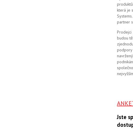
produktů
která je
Systems. 
partner 
Prodejci
budou tě
zjednodu
podpory 
navržený
podnikán
společno
nejvyšším
ANKE
Jste s
dostu