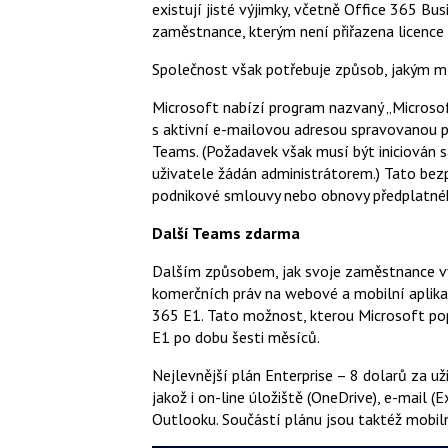
existují jisté výjimky, včetně Office 365 Bu
zaměstnance, kterým není přiřazena licence 
Společnost však potřebuje způsob, jakým m
Microsoft nabízí program nazvaný „Micros
s aktivní e-mailovou adresou spravovanou př
Teams. (Požadavek však musí být iniciován
uživatele žádán administrátorem.) Tato bezp
podnikové smlouvy nebo obnovy předplatnéh
Další Teams zdarma
Dalším způsobem, jak svoje zaměstnance vy
komerčních práv na webové a mobilní aplika
365 E1. Tato možnost, kterou Microsoft po
E1 po dobu šesti měsíců.
Nejlevnější plán Enterprise – 8 dolarů za už
jakož i on-line úložiště (OneDrive), e-mail
Outlooku. Součástí plánu jsou taktéž mobilní