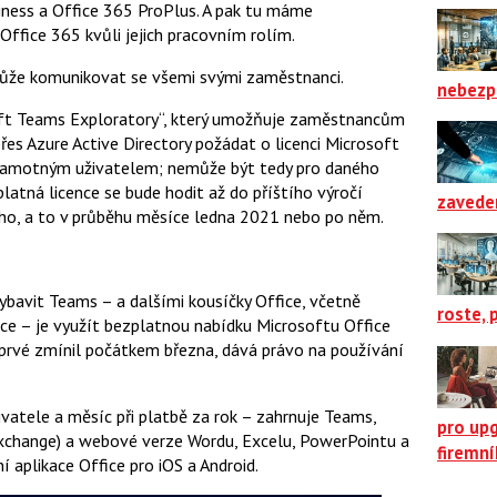
siness a Office 365 ProPlus. A pak tu máme
Office 365 kvůli jejich pracovním rolím.
ůže komunikovat se všemi svými zaměstnanci.
nebezp
oft Teams Exploratory“, který umožňuje zaměstnancům
es Azure Active Directory požádat o licenci Microsoft
 samotným uživatelem; nemůže být tedy pro daného
latná licence se bude hodit až do příštího výročí
zavede
o, a to v průběhu měsíce ledna 2021 nebo po něm.
bavit Teams – a dalšími kousíčky Office, včetně
roste, 
ce – je využít bezplatnou nabídku Microsoftu Office
prvé zmínil počátkem března, dává právo na používání
ivatele a měsíc při platbě za rok – zahrnuje Teams,
pro up
 (Exchange) a webové verze Wordu, Excelu, PowerPointu a
firemn
 aplikace Office pro iOS a Android.