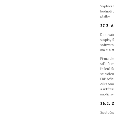
Vyplývá 
hodnotí p
platby.
27. 2.
A
Dodavate
skupiny 
softwaro
malé a st
Firma tím
sdílí fi
řešení.
S
se sídle
ERP řešen
důrazem 
a udržit
napříč s
26. 2.
Z
Společno