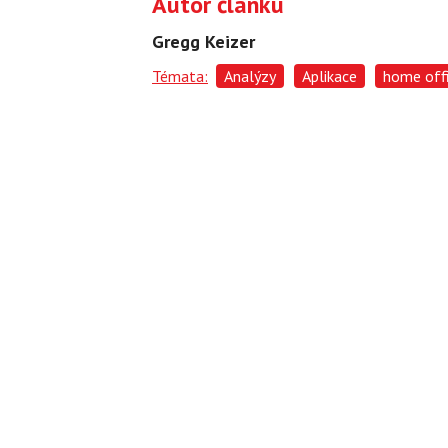
Autor článku
Gregg Keizer
Témata:
Analýzy
Aplikace
home off