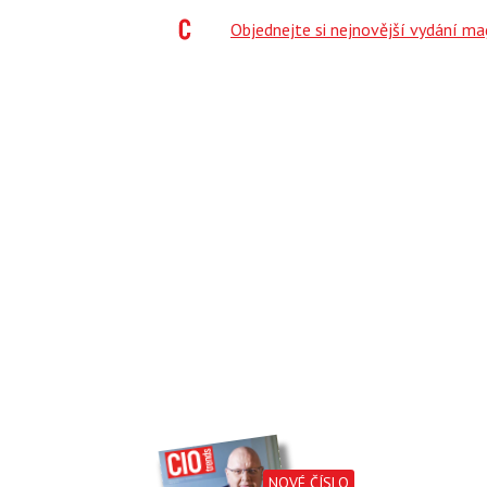
;
Objednejte si nejnovější vydání m
NOVÉ ČÍSLO