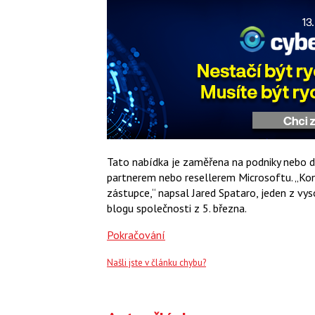
Tato nabídka je zaměřena na podniky nebo da
partnerem nebo resellerem Microsoftu. „Ko
zástupce,“ napsal Jared Spataro, jeden z v
blogu společnosti z 5. března.
Pokračování
Našli jste v článku chybu?