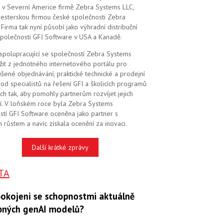
 v Severní Americe firmě Zebra Systems LLC,
 sesterskou firmou české společnosti Zebra
Firma tak nyní působí jako výhradní distribuční
společnosti GFI Software v USA a Kanadě.
 spolupracující se společností Zebra Systems
žit z jednotného internetového portálu pro
šené objednávání, praktické technické a prodejní
od specialistů na řešení GFI a školicích programů
ch tak, aby pomohly partnerům rozvíjet jejich
í. V loňském roce byla Zebra Systems
stí GFI Software oceněna jako partner s
 růstem a navíc získala ocenění za inovaci.
Další krátké zprávy
TA
pokojeni se schopnostmi aktuálně
pných genAI modelů?