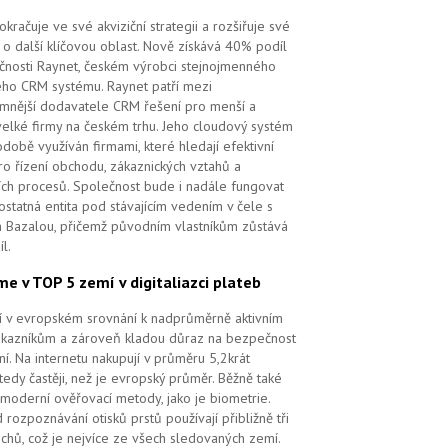
kračuje ve své akviziční strategii a rozšiřuje své
 o další klíčovou oblast. Nově získává 40% podíl
čnosti Raynet, českém výrobci stejnojmenného
ého CRM systému.
Raynet patří mezi
mnější dodavatele CRM řešení pro menší a
velké firmy na českém trhu. Jeho cloudový systém
době využíván firmami, které hledají efektivní
pro řízení obchodu, zákaznických vztahů a
ch procesů. Společnost bude i nadále fungovat
ostatná entita pod stávajícím vedením v čele s
 Bazalou, přičemž původním vlastníkům zůstává
l.
me v TOP 5 zemí v digitaliazci plateb
ří v evropském srovnání k nadprůměrně aktivním
ákazníkům a zároveň kladou důraz na bezpečnost
ní. Na internetu nakupují v průměru 5,2krát
tedy častěji, než je evropský průměr. Běžně také
 moderní ověřovací metody, jako je biometrie.
 rozpoznávání otisků prstů používají přibližně tři
echů, což je nejvíce ze všech sledovaných zemí.