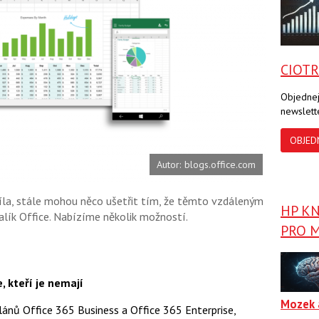
a
a
F
s
a
í
c
t
e
i
b
X
CIOT
o
o
k
Objednej
u
newslett
OBJED
Autor: blogs.office.com
íla, stále mohou něco ušetřit tím, že těmto vzdáleným
HP K
lík Office. Nabízíme několik možností.
PRO M
 kteří je nemají
Mozek 
plánů Office 365 Business a Office 365 Enterprise,