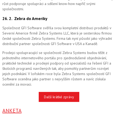
růst podporuje spolupráci a sdílení know-how napříč svými
společnostmi.
26. 2.
Zebra do Ameriky
Společnost GFI Software svěřila svou kompletní distribuci produktů v
Severní Americe firmě Zebra Systems LLC, která je sesterskou firmou
české společnosti Zebra Systems. Firma tak nyní působí jako výhradní
distribuční partner společnosti GFI Software v USA a Kanadě.
Prodejci spolupracující se společností Zebra Systems budou těžit z
jednotného internetového portálu pro zjednodušené objednávání,
praktické technické a prodejní podpory od specialistů na řešení GFI a
školicích programů navržených tak, aby pomohly partnerům rozvíjet
jejich podnikání. V loňském roce byla Zebra Systems společností GFI
Software oceněna jako partner s nejvyšším růstem a navíc získala
ocenění za inovaci.
Další krátké zprávy
ANKETA