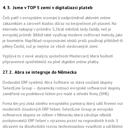
4. 3.
Jsme v TOP 5 zemí v digitaliazci plateb
Češi patří v evropském srovnání k nadprůměrně aktivním online
zákazníkům a zároveň kladou důraz na bezpečnost při placení. Na
internetu nakupují v průměru 5,2krát měsíčně, tedy častěji, než je
evropský průměr. Běžně také využívají moderní ověřovací metody, jako
je biometrie. Například rozpoznávání otisků prstů používají přibližně tři
pětiny Čechů, což je nejvíce ze všech sledovaných zemí.
Vyplývá to z nové analýzy společnosti Mastercard, která hodnotí
připravenost spotřebitelů na plně digitální online platby.
27. 2.
Abra se integruje do Německa
Dodavatel ERP systémů Abra Software se stává součástí skupiny
SelectLine Group – dynamicky rostoucí evropské softwarové skupiny
zaměřené na podniková řešení pro malé a střední firmy (SME).
Firma tím prý získá silného evropského partnera, který sdílí firemní vizi
moderních cloudových ERP řešení.
SelectLine Group je evropská
softwarová skupina se sídlem v Německu, která sdružuje několik
poskytovatelů ERP řešení s výraznou pozicí na regionálních trzích. S
důrazem na dlouhodobý rozvoj, technologickou vyspělost a udržitelný