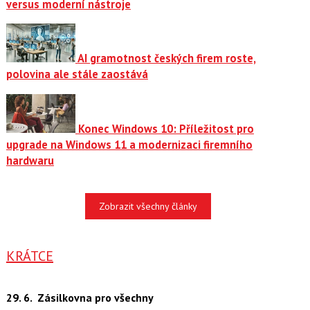
versus moderní nástroje
AI gramotnost českých firem roste,
polovina ale stále zaostává
Konec Windows 10: Příležitost pro
upgrade na Windows 11 a modernizaci firemního
hardwaru
Zobrazit všechny články
KRÁTCE
29. 6.
Zásilkovna pro všechny