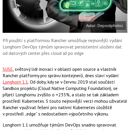
a
F
s
a
í
c
t
e
i
b
X
Autor: Depositphotos
o
o
k
u
Při použití s platformou Rancher umožňuje nejnovější vydání
Longhorn DevOps týmům spravovat persistentní uložení dat
od datových center přes cloud až po edge.
SUSE
, světový lídr inovací v oblasti open source a vlastník
Rancher platformy pro správu kontejnerů, dnes slaví vydání
Longhorn 1.1
. Od doby, kdy se v červnu 2019 stal součástí
Sandbox projektu (Cloud Native Computing Foundation), se
přijetí Longhornu zvýšilo o +235%, a stalo se tak základem
prostředí Kubernetes. S touto nejnovější verzí mohou uživatelé
Rancher využívat řešení pro nativní Kubernetes úložiště
v prostředí „edge“ s nedostatkem výpočetního výkonu.
Longhorn 1.1 umožňuje týmům DevOps snadno spravovat