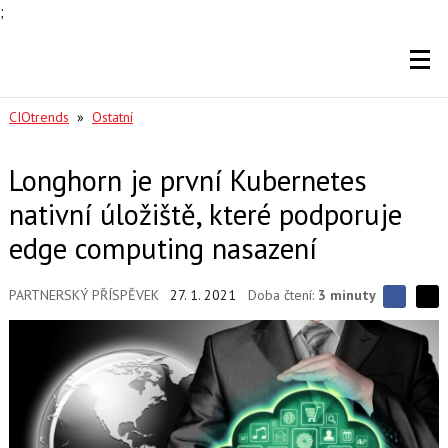
;
CIOtrends
»
Ostatní
Longhorn je první Kubernetes
nativní úložiště, které podporuje
edge computing nasazení
PARTNERSKÝ PŘÍSPĚVEK
27. 1. 2021
Doba čtení:
3 minuty
S
S
S
d
d
d
í
í
í
l
l
e
e
l
j
j
t
e
t
e
e
t
n
n
a