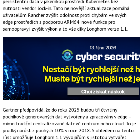
persistentní data v jakémkoli prostředí Kubernetes bez
nutnosti vendor lock-in. Tato nejnovější aktualizace pomáhá
uživatelům Rancher zvýšit odolnost proti chybám ve svých
edge prostředích s podporou ARM64, nové funkce pro
samoopravy i zvýšit výkon a to vše díky Longhorn verze 1.1.
Gartner předpovídá, že do roku 2025 budou tři čtvrtiny
podnikově generovaných dat vytvořeny a zpracovány v edge –
mimo tradiční centralizované datové centrum nebo cloud. To je
prudký nárůst z pouhých 10% v roce 2018. S ohledem na tento
růst umožňuje Longhorn 1.1 vývojářům s jistotou vytvářet