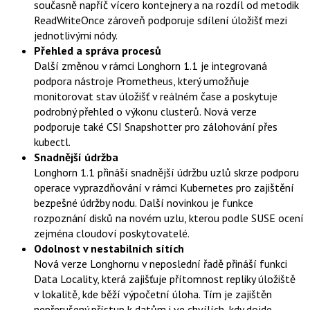
současně napříč vícero kontejnery a na rozdíl od metodik
ReadWriteOnce zároveň podporuje sdílení úložišť mezi
jednotlivými nódy.
Přehled a správa procesů
Další změnou v rámci Longhorn 1.1 je integrovaná
podpora nástroje Prometheus, který umožňuje
monitorovat stav úložišť v reálném čase a poskytuje
podrobný přehled o výkonu clusterů. Nová verze
podporuje také CSI Snapshotter pro zálohování přes
kubectl.
Snadnější údržba
Longhorn 1.1 přináší snadnější údržbu uzlů skrze podporu
operace vyprazdňování v rámci Kubernetes pro zajištění
bezpešné údržby nodu. Další novinkou je funkce
rozpoznání disků na novém uzlu, kterou podle SUSE ocení
zejména cloudoví poskytovatelé.
Odolnost v nestabilních sítích
Nová verze Longhornu v neposlední řadě přináší funkci
Data Locality, která zajišťuje přítomnost repliky úložiště
v lokalitě, kde běží výpočetní úloha. Tím je zajištěn
nepřerušený přístup k datům i ve chvílích, kdy dojde