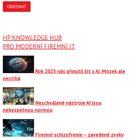
OBJEDNAT
HP KNOWLEDGE HUB
PRO MODERNÍ FIREMNÍ IT
Rok 2025 nás přinutil žít s AI. Mozek ale
nestíhá
Neschválené nástroje AI jsou
nebezpečnou normou
Firemní schizofrenie – zavedené zvyky