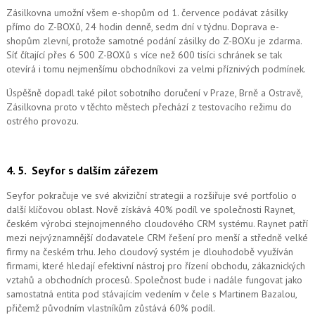
Zásilkovna umožní všem e-shopům od 1. července podávat zásilky
přímo do Z-BOXů, 24 hodin denně, sedm dní v týdnu. Doprava e-
shopům zlevní, protože samotné podání zásilky do Z-BOXu je zdarma.
Síť čítající přes 6 500 Z-BOXů s více než 600 tisíci schránek se tak
otevírá i tomu nejmenšímu obchodníkovi za velmi příznivých podmínek.
Úspěšně dopadl také pilot sobotního doručení v Praze, Brně a Ostravě,
Zásilkovna proto v těchto městech přechází z testovacího režimu do
ostrého provozu.
4. 5.
Seyfor s dalším zářezem
Seyfor pokračuje ve své akviziční strategii a rozšiřuje své portfolio o
další klíčovou oblast. Nově získává 40% podíl ve společnosti Raynet,
českém výrobci stejnojmenného cloudového CRM systému.
Raynet patří
mezi nejvýznamnější dodavatele CRM řešení pro menší a středně velké
firmy na českém trhu. Jeho cloudový systém je dlouhodobě využíván
firmami, které hledají efektivní nástroj pro řízení obchodu, zákaznických
vztahů a obchodních procesů. Společnost bude i nadále fungovat jako
samostatná entita pod stávajícím vedením v čele s Martinem Bazalou,
přičemž původním vlastníkům zůstává 60% podíl.