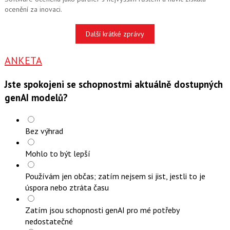
ocenění za inovaci.
Další krátké zprávy
ANKETA
Jste spokojeni se schopnostmi aktuálně dostupných
genAI modelů?
Bez výhrad
Mohlo to být lepší
Používám jen občas; zatím nejsem si jist, jestli to je
úspora nebo ztráta času
Zatím jsou schopnosti genAI pro mé potřeby
nedostatečné