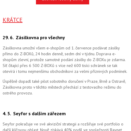
KRÁTCE
29. 6.
Zásilkovna pro všechny
Zásilkovna umožní všem e-shopům od 1. července podávat zásilky
přímo do Z-BOXů, 24 hodin denně, sedm dní v týdnu. Doprava e-
shopům zlevní, protože samotné podání zásilky do Z-BOXu je zdarma.
Síť čítající přes 6 500 Z-BOXů s více než 600 tisíci schránek se tak
otevírá i tomu nejmenšímu obchodníkovi za velmi příznivých podmínek.
Úspěšně dopadl také pilot sobotního doručení v Praze, Brně a Ostravě,
Zásilkovna proto v těchto městech přechází z testovacího režimu do
ostrého provozu.
4. 5.
Seyfor s dalším zářezem
Seyfor pokračuje ve své akviziční strategii a rozšiřuje své portfolio o
další klíčovou oblast. Nově získává 40% podíl ve společnosti Raynet,