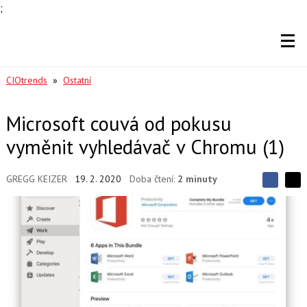
;
CIOtrends
»
Ostatní
Microsoft couvá od pokusu
vyměnit vyhledávač v Chromu (1)
GREGG KEIZER
19. 2. 2020
Doba čtení:
2 minuty
S
S
S
d
d
d
í
í
í
l
l
e
e
l
j
j
t
e
t
e
e
t
n
n
a
a
F
s
a
í