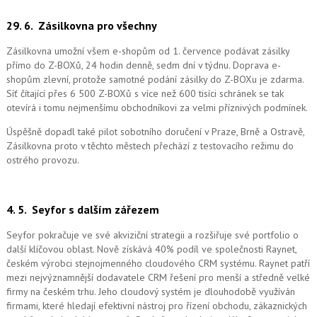
29. 6.
Zásilkovna pro všechny
Zásilkovna umožní všem e-shopům od 1. července podávat zásilky
přímo do Z-BOXů, 24 hodin denně, sedm dní v týdnu. Doprava e-
shopům zlevní, protože samotné podání zásilky do Z-BOXu je zdarma.
Síť čítající přes 6 500 Z-BOXů s více než 600 tisíci schránek se tak
otevírá i tomu nejmenšímu obchodníkovi za velmi příznivých podmínek.
Úspěšně dopadl také pilot sobotního doručení v Praze, Brně a Ostravě,
Zásilkovna proto v těchto městech přechází z testovacího režimu do
ostrého provozu.
4. 5.
Seyfor s dalším zářezem
Seyfor pokračuje ve své akviziční strategii a rozšiřuje své portfolio o
další klíčovou oblast. Nově získává 40% podíl ve společnosti Raynet,
českém výrobci stejnojmenného cloudového CRM systému.
Raynet patří
mezi nejvýznamnější dodavatele CRM řešení pro menší a středně velké
firmy na českém trhu. Jeho cloudový systém je dlouhodobě využíván
firmami, které hledají efektivní nástroj pro řízení obchodu, zákaznických