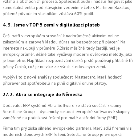
vztahů a obchodních procesů. Společnost bude i nadále fungovat jako
samostatná entita pod stávajícím vedením v čele s Martinem Bazalou,
přičemž původním vlastníkům zůstává 60% podíl.
4. 3.
Jsme v TOP 5 zemí v digitaliazci plateb
Češi patří v evropském srovnání k nadprůměrně aktivním online
zákazníkům a zároveň kladou důraz na bezpečnost při placení. Na
internetu nakupují v průměru 5,2krát měsíčně, tedy častěji, než je
evropský průměr. Běžně také využívají moderní ověřovací metody, jako
je biometrie. Například rozpoznávání otisků prstů používají přibližně tři
pětiny Čechů, což je nejvíce ze všech sledovaných zemí.
Vyplývá to z nové analýzy společnosti Mastercard, která hodnotí
připravenost spotřebitelů na plně digitální online platby.
27. 2.
Abra se integruje do Německa
Dodavatel ERP systémů Abra Software se stává součástí skupiny
SelectLine Group – dynamicky rostoucí evropské softwarové skupiny
zaměřené na podniková řešení pro malé a střední firmy (SME).
Firma tím prý získá silného evropského partnera, který sdílí firemní vizi
moderních cloudových ERP řešení.
SelectLine Group je evropská