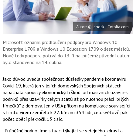
a
F
s
a
í
c
t
e
i
b
X
Autor: © .shock - Fotolia.com
o
o
k
u
Microsoft oznámil prodloužení podpory pro Windows 10
Enterprise 1709 a Windows 10 Education 1709 o šest měsíců.
Nově tedy podpora potrvá do 13. října, přičemž původní datum
bylo stanoveno na 14. dubna.
Jako důvod uvedla společnost důsledky pandemie koronaviru
Covid-19, která jen v jejích domovských Spojených státech
napáchala spousty ekonomických škod, od masivních uzavírek
podniků přes uzavírky celých států až po nucenou práci „bílých
límečků“ z domova. Jen v USA přitom na komplikace související
s tímto virem zemřelo k 22. březnu 354 lidí, celosvětově pak
počet obětí překročil 13 tisíc.
„Průběžně hodnotíme situaci týkající se veřejného zdraví a