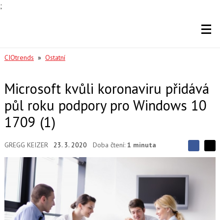
;
CIOtrends
»
Ostatní
Microsoft kvůli koronaviru přidává
půl roku podpory pro Windows 10
1709 (1)
GREGG KEIZER
23. 3. 2020
Doba čtení:
1 minuta
S
S
S
d
d
d
í
í
í
l
l
e
e
l
j
j
t
e
t
e
e
t
n
n
a