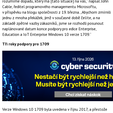
rozumíme dopadu, který má [tato situace] na vás,“ napsal John
Cable, ředitel programového managementu Microsoftu,
v příspěvku na blogu společnosti z 19. března. „Abychom zmírnili
jednu z mnoha překážek, jimž v současné době čelíte, a na
základě zpětné vazby zákazníků, jsme se rozhodli posunout
naplánované datum konce podpory pro edice Enterprise,
Education a IoT Enterprise Windows 10 verze 1709.“
Tři roky podpory pro 1709
Verze Windows 10 1709 byla uvedena v říjnu 2017, a přestože