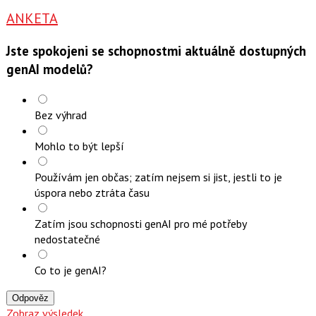
ANKETA
Jste spokojeni se schopnostmi aktuálně dostupných
genAI modelů?
Bez výhrad
Mohlo to být lepší
Používám jen občas; zatím nejsem si jist, jestli to je
úspora nebo ztráta času
Zatím jsou schopnosti genAI pro mé potřeby
nedostatečné
Co to je genAI?
Odpověz
Zobraz výsledek