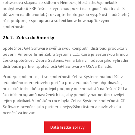
softwarová skupina se sídlem v Německu, která sdružuje několik
poskytovatelů ERP řešení s výraznou pozicí na regionálních trzích. S
důrazem na dlouhodobý rozvoj, technologickou vyspělost a udržitelný
růst podporuje spolupráci a sdílení know-how napříč svými
společnostmi.
26. 2.
Zebra do Ameriky
Společnost GFI Software svěřila svou kompletní distribuci produktů v
Severní Americe firmě Zebra Systems LLC, která je sesterskou firmou
české společnosti Zebra Systems. Firma tak nyní působí jako výhradní
distribuční partner společnosti GFI Software v USA a Kanadě.
Prodejci spolupracující se společností Zebra Systems budou těžit z
jednotného internetového portálu pro zjednodušené objednávání,
praktické technické a prodejní podpory od specialistů na řešení GFI a
školicích programů navržených tak, aby pomohly partnerům rozvíjet
jejich podnikání. V loňském roce byla Zebra Systems společností GFI
Software oceněna jako partner s nejvyšším růstem a navíc získala
ocenění za inovaci.
Další krátké zprávy