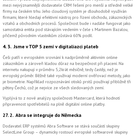
mezi nejvýznamnější dodavatele CRM řešení pro menší a středně velké
firmy na českém trhu. Jeho cloudový systém je dlouhodobě využíván
firmami, které hledají efektivní nástroj pro řízení obchodu, zákaznických
vztahů a obchodních procesů. Společnost bude i nadále fungovat jako
samostatná entita pod stávajícím vedením v čele s Martinem Bazalou,
přičemž původním vlastníkům zůstává 60% podíl.
4. 3.
Jsme v TOP 5 zemí v digitaliazci plateb
Češi patří v evropském srovnání k nadprůměrně aktivním online
zákazníkům a zároveň kladou důraz na bezpečnost při placení. Na
internetu nakupují v průměru 5,2krát měsíčně, tedy častěji, než je
evropský průměr. Běžně také využívají moderní ověřovací metody, jako
je biometrie. Například rozpoznávání otisků prstů používají přibližně tři
pětiny Čechů, což je nejvíce ze všech sledovaných zemí.
Vyplývá to z nové analýzy společnosti Mastercard, která hodnotí
připravenost spotřebitelů na plně digitální online platby.
27. 2.
Abra se integruje do Německa
Dodavatel ERP systémů Abra Software se stává součástí skupiny
SelectLine Group – dynamicky rostoucí evropské softwarové skupiny