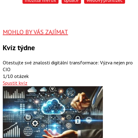
mozilla firefox
update
webový prohlížeč
MOHLO BY VÁS ZAJÍMAT
Kvíz týdne
Otestujte své znalosti digitální transformace: Výzva nejen pro
CIO
1/10 otázek
Spustit kvíz