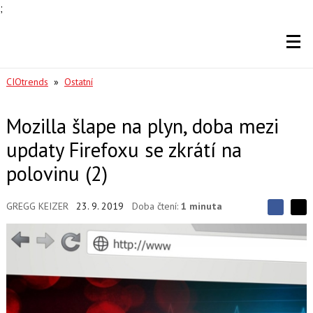
;
CIOtrends
»
Ostatní
Mozilla šlape na plyn, doba mezi
updaty Firefoxu se zkrátí na
polovinu (2)
GREGG KEIZER
23. 9. 2019
Doba čtení:
1 minuta
S
S
S
d
d
d
í
í
í
l
l
e
e
l
j
j
t
e
t
e
e
t
n
n
a