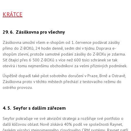
KRÁTCE
29. 6.
Zásilkovna pro všechny
Zásilkovna umožní všem e-shopům od 1. července podávat zásilky
přímo do Z-BOXů, 24 hodin denně, sedm dní v týdnu. Doprava e-
shopům zlevní, protože samotné podání zásilky do Z-BOXu je zdarma.
Síť čítající přes 6 500 Z-BOXů s více než 600 tisíci schránek se tak
otevírá i tomu nejmenšímu obchodníkovi za velmi příznivých podmínek.
Úspěšně dopadl také pilot sobotního doručení v Praze, Brně a Ostravě,
Zásilkovna proto v těchto městech přechází z testovacího režimu do
ostrého provozu.
4. 5.
Seyfor s dalším zářezem
Seyfor pokračuje ve své akviziční strategii a rozšiřuje své portfolio o
další klíčovou oblast. Nově získává 40% podíl ve společnosti Raynet,
českém výrobci stejnojmenného cloudového CRM systému.
Raynet patří