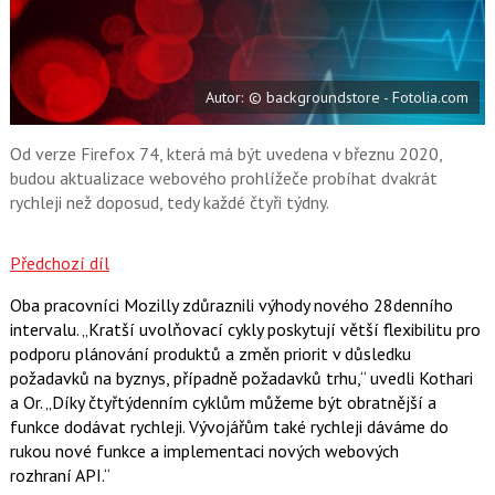
a
F
s
a
í
c
t
e
i
b
X
Autor: © backgroundstore - Fotolia.com
o
o
k
u
Od verze Firefox 74, která má být uvedena v březnu 2020,
budou aktualizace webového prohlížeče probíhat dvakrát
rychleji než doposud, tedy každé čtyři týdny.
Předchozí díl
Oba pracovníci Mozilly zdůraznili výhody nového 28denního
intervalu. „Kratší uvolňovací cykly poskytují větší flexibilitu pro
podporu plánování produktů a změn priorit v důsledku
požadavků na byznys, případně požadavků trhu,“ uvedli Kothari
a Or. „Díky čtyřtýdenním cyklům můžeme být obratnější a
funkce dodávat rychleji. Vývojářům také rychleji dáváme do
rukou nové funkce a implementaci nových webových
rozhraní API.“