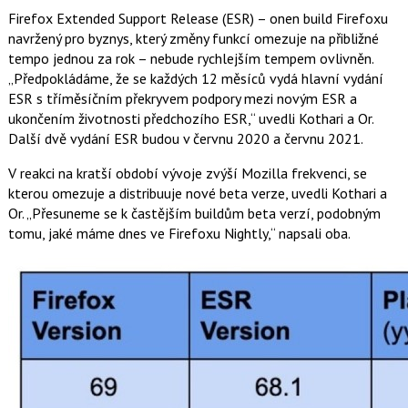
Firefox Extended Support Release (ESR) – onen build Firefoxu
navržený pro byznys, který změny funkcí omezuje na přibližné
tempo jednou za rok – nebude rychlejším tempem ovlivněn.
„Předpokládáme, že se každých 12 měsíců vydá hlavní vydání
ESR s tříměsíčním překryvem podpory mezi novým ESR a
ukončením životnosti předchozího ESR,“ uvedli Kothari a Or.
Další dvě vydání ESR budou v červnu 2020 a červnu 2021.
V reakci na kratší období vývoje zvýší Mozilla frekvenci, se
kterou omezuje a distribuuje nové beta verze, uvedli Kothari a
Or. „Přesuneme se k častějším buildům beta verzí, podobným
tomu, jaké máme dnes ve Firefoxu Nightly,“ napsali oba.