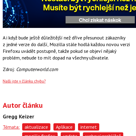
A i když bude ještě důležitější než dříve přesunout zákazníky
z jedné verze do další, Mozilla stále hodlá každou novou verzi
Firefoxu uvádět postupně, takže pokud se objeví nějaký
problém, nebude to mít dopad na všechny uživatele.
Zdroj:
Computerworld.com
Našli jste v článku chybu?
Autor článku
Gregg Keizer
Témata:
aktualizace
Aplikace
internet