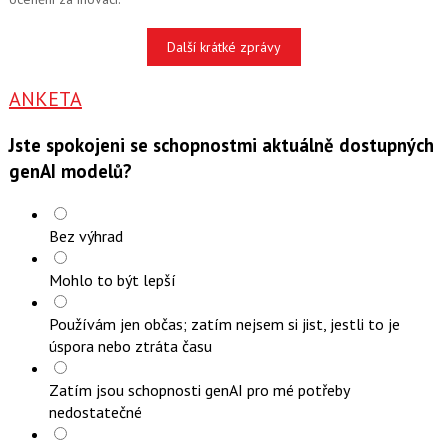
Další krátké zprávy
ANKETA
Jste spokojeni se schopnostmi aktuálně dostupných
genAI modelů?
Bez výhrad
Mohlo to být lepší
Používám jen občas; zatím nejsem si jist, jestli to je
úspora nebo ztráta času
Zatím jsou schopnosti genAI pro mé potřeby
nedostatečné