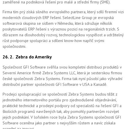
zaměřené na podniková řešení pro malé a střední firmy (SME).
Firma tím prý získá silného evropského partnera, který sdílí firemní vizi
moderních cloudových ERP řešení.
SelectLine Group je evropská
softwarová skupina se sídlem v Německu, která sdružuje několik
poskytovatelů ERP řešení s výraznou pozicí na regionálních trzích. S
důrazem na dlouhodobý rozvoj, technologickou vyspělost a udržitelný
růst podporuje spolupráci a sdílení know-how napříč svými
společnostmi.
26. 2.
Zebra do Ameriky
Společnost GFI Software svěřila svou kompletní distribuci produktů v
Severní Americe firmě Zebra Systems LLC, která je sesterskou firmou
české společnosti Zebra Systems. Firma tak nyní působí jako výhradní
distribuční partner společnosti GFI Software v USA a Kanadě.
Prodejci spolupracující se společností Zebra Systems budou těžit z
jednotného internetového portálu pro zjednodušené objednávání,
praktické technické a prodejní podpory od specialistů na řešení GFI a
školicích programů navržených tak, aby pomohly partnerům rozvíjet
jejich podnikání. V loňském roce byla Zebra Systems společností GFI
Software oceněna jako partner s nejvyšším růstem a navíc získala
ocenění za inovaci.